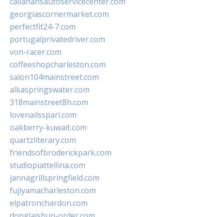
callahansautoservicecenter.com
georgiascornermarket.com
perfectfit24-7.com
portugalprivatedriver.com
von-racer.com
coffeeshopcharleston.com
salon104mainstreet.com
alkaspringswater.com
318mainstreet8h.com
lovenailsspari.com
oakberry-kuwait.com
quartzliterary.com
friendsofbroderickpark.com
studiopiattellina.com
jannagrillspringfield.com
fujiyamacharleston.com
elpatronchardon.com
donglaishun-order.com