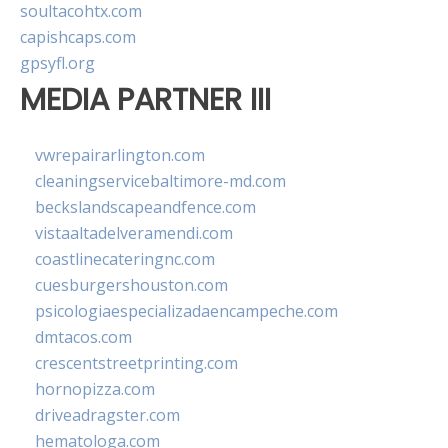
soultacohtx.com
capishcaps.com
gpsyfl.org
MEDIA PARTNER III
vwrepairarlington.com
cleaningservicebaltimore-md.com
beckslandscapeandfence.com
vistaaltadelveramendi.com
coastlinecateringnc.com
cuesburgershouston.com
psicologiaespecializadaencampeche.com
dmtacos.com
crescentstreetprinting.com
hornopizza.com
driveadragster.com
hematologa.com