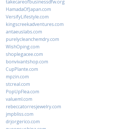
takecareofbusinessdfw.org
HamadaOfJapan.com
VersifyLifestyle.com
kingscreekadventures.com
antaeuslabs.com
purelycleanchemdry.com
WishOping.com
shoplegacee.com
bonvivantshop.com
CupPlante.com
mpzin.com
stcreal.com
PopUpFlea.com
valueml.com
rebeccatorresjewelry.com
jmpbliss.com
drjorgerico.com