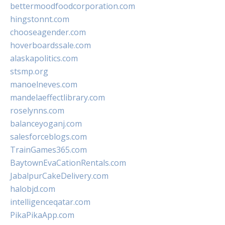
bettermoodfoodcorporation.com
hingstonnt.com
chooseagender.com
hoverboardssale.com
alaskapolitics.com
stsmp.org
manoelneves.com
mandelaeffectlibrary.com
roselynns.com
balanceyoganj.com
salesforceblogs.com
TrainGames365.com
BaytownEvaCationRentals.com
JabalpurCakeDelivery.com
halobjd.com
intelligenceqatar.com
PikaPikaApp.com