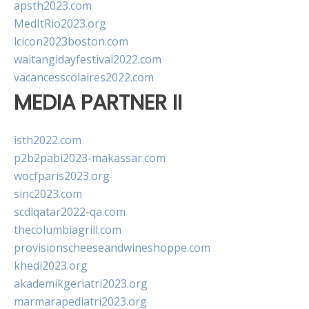
apsth2023.com
MedItRio2023.org
lcicon2023boston.com
waitangidayfestival2022.com
vacancesscolaires2022.com
MEDIA PARTNER II
isth2022.com
p2b2pabi2023-makassar.com
wocfparis2023.org
sinc2023.com
scdlqatar2022-qa.com
thecolumbiagrill.com
provisionscheeseandwineshoppe.com
khedi2023.org
akademikgeriatri2023.org
marmarapediatri2023.org