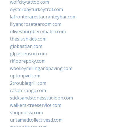
wolfcitytattoo.com
oysterbayturkeytrot.com
lafronterarestauranteybar.com
lilyandrosetearoom.com
olivesburgberrypatch.com
theslushkids.com
giobastian.com
glpascensori.com
rifloorepoxy.com
woolleymillingandpaving.com
uptonpvd.com
2troublegrill.com
casateranga.com
sticksandstonesstudiooh.com
walkers-treeservice.com
shopmossi.com
untamedcollectivesd.com