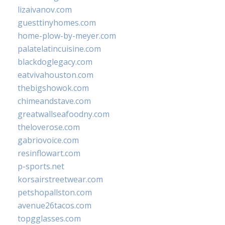
lizaivanov.com
guesttinyhomes.com
home-plow-by-meyer.com
palatelatincuisine.com
blackdoglegacy.com
eatvivahouston.com
thebigshowok.com
chimeandstave.com
greatwallseafoodny.com
theloverose.com
gabriovoice.com
resinflowart.com
p-sports.net
korsairstreetwear.com
petshopallston.com
avenue26tacos.com
topgglasses.com