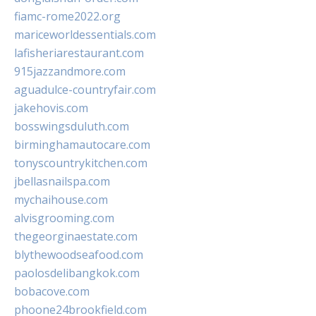
fiamc-rome2022.org
mariceworldessentials.com
lafisheriarestaurant.com
915jazzandmore.com
aguadulce-countryfair.com
jakehovis.com
bosswingsduluth.com
birminghamautocare.com
tonyscountrykitchen.com
jbellasnailspa.com
mychaihouse.com
alvisgrooming.com
thegeorginaestate.com
blythewoodseafood.com
paolosdelibangkok.com
bobacove.com
phoone24brookfield.com