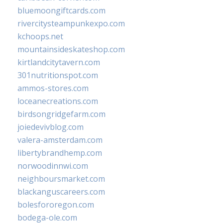
bluemoongiftcards.com
rivercitysteampunkexpo.com
kchoops.net
mountainsideskateshop.com
kirtlandcitytavern.com
301nutritionspot.com
ammos-stores.com
loceanecreations.com
birdsongridgefarm.com
joiedevivblog.com
valera-amsterdam.com
libertybrandhemp.com
norwoodinnwi.com
neighboursmarket.com
blackanguscareers.com
bolesfororegon.com
bodega-ole.com