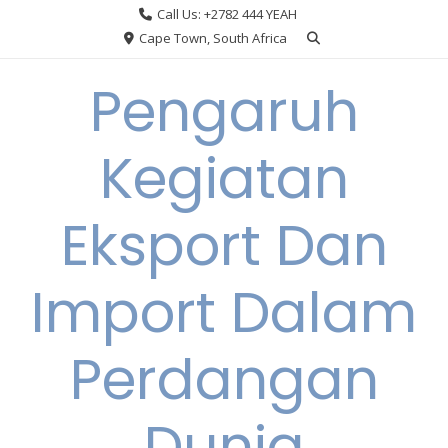
Skip
Call Us: +2782 444 YEAH
to
Cape Town, South Africa
content
Pengaruh
Kegiatan
Eksport Dan
Import Dalam
Perdangan
Dunia