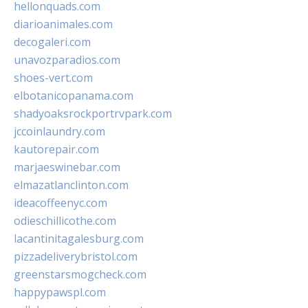
hellonquads.com
diarioanimales.com
decogaleri.com
unavozparadios.com
shoes-vert.com
elbotanicopanama.com
shadyoaksrockportrvpark.com
jccoinlaundry.com
kautorepair.com
marjaeswinebar.com
elmazatlanclinton.com
ideacoffeenyc.com
odieschillicothe.com
lacantinitagalesburg.com
pizzadeliverybristol.com
greenstarsmogcheck.com
happypawspl.com