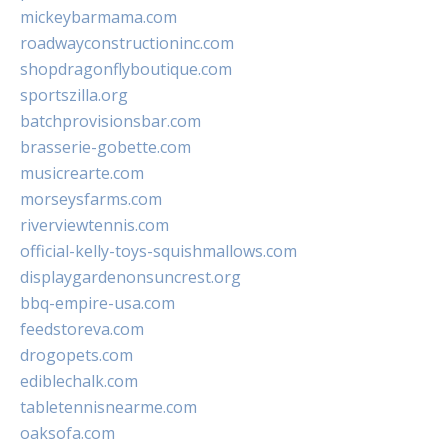
mickeybarmama.com
roadwayconstructioninc.com
shopdragonflyboutique.com
sportszilla.org
batchprovisionsbar.com
brasserie-gobette.com
musicrearte.com
morseysfarms.com
riverviewtennis.com
official-kelly-toys-squishmallows.com
displaygardenonsuncrest.org
bbq-empire-usa.com
feedstoreva.com
drogopets.com
ediblechalk.com
tabletennisnearme.com
oaksofa.com