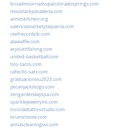
broadmoornailsspacoloradosprings.com
missblackpasadena.com
anneskitchen.org
valenciamarketytaqueria.com
reefrecordsllc.com
alawaffle.com
aryouthfishing.com
united-basketball.com
tios-tacos.com
cafecito-satx.com
graduacionviu2023.com
pecanjackstogo.com
zengardendayspa.com
sparklejewelryinc.com
ironcladtattoostudio.com
bruinshome.com
annascleaningsvc.com