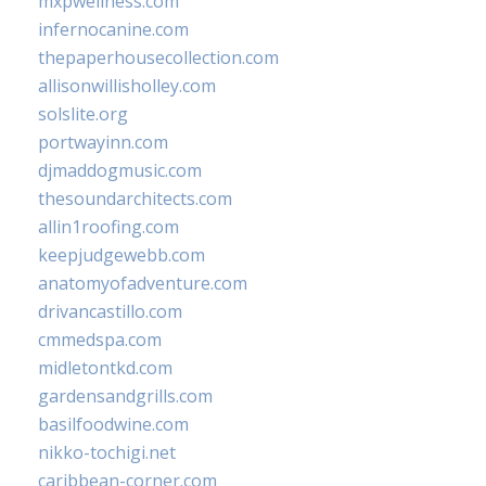
mxpwellness.com
infernocanine.com
thepaperhousecollection.com
allisonwillisholley.com
solslite.org
portwayinn.com
djmaddogmusic.com
thesoundarchitects.com
allin1roofing.com
keepjudgewebb.com
anatomyofadventure.com
drivancastillo.com
cmmedspa.com
midletontkd.com
gardensandgrills.com
basilfoodwine.com
nikko-tochigi.net
caribbean-corner.com