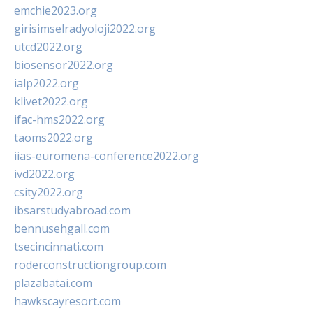
emchie2023.org
girisimselradyoloji2022.org
utcd2022.org
biosensor2022.org
ialp2022.org
klivet2022.org
ifac-hms2022.org
taoms2022.org
iias-euromena-conference2022.org
ivd2022.org
csity2022.org
ibsarstudyabroad.com
bennusehgall.com
tsecincinnati.com
roderconstructiongroup.com
plazabatai.com
hawkscayresort.com