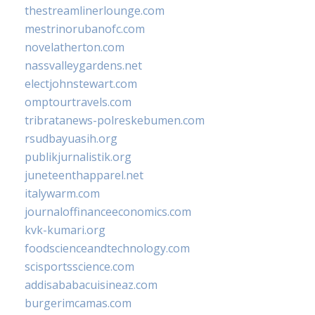
thestreamlinerlounge.com
mestrinorubanofc.com
novelatherton.com
nassvalleygardens.net
electjohnstewart.com
omptourtravels.com
tribratanews-polreskebumen.com
rsudbayuasih.org
publikjurnalistik.org
juneteenthapparel.net
italywarm.com
journaloffinanceeconomics.com
kvk-kumari.org
foodscienceandtechnology.com
scisportsscience.com
addisababacuisineaz.com
burgerimcamas.com