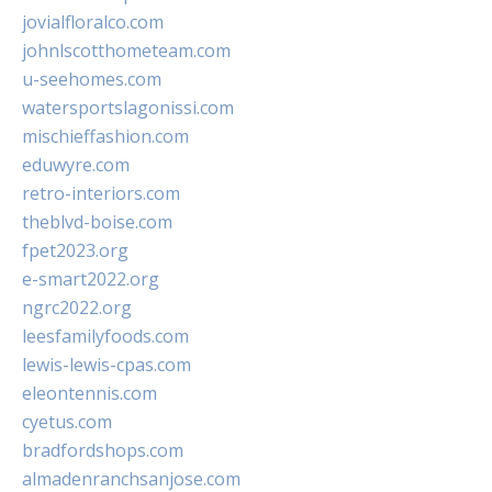
jovialfloralco.com
johnlscotthometeam.com
u-seehomes.com
watersportslagonissi.com
mischieffashion.com
eduwyre.com
retro-interiors.com
theblvd-boise.com
fpet2023.org
e-smart2022.org
ngrc2022.org
leesfamilyfoods.com
lewis-lewis-cpas.com
eleontennis.com
cyetus.com
bradfordshops.com
almadenranchsanjose.com