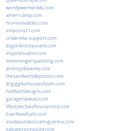
queensushipa.com
wendyweimerdds.com
ameri-camp.com
hrsreceivables.com
empconst1.com
cinderella-support.com
bigpinkrestaurant.com
inspirehuahin.com
memmingerspainting.com
jeremypbeasley.com
thesandwichdepotcos.com
drgiggleshouseofpain.com
hotflashdesigns.com
garagenadeau.com
lifestylechauffeurservice.com
EverNewNails.com
insideoutdecoratingcentre.com
salvatoresinpoint.com