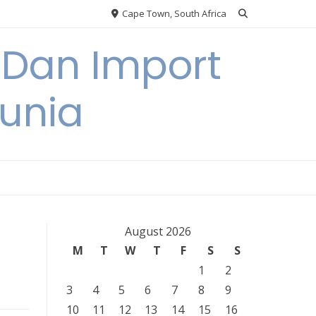
Cape Town, South Africa
 Dan Import
unia
August 2026
M
T
W
T
F
S
S
1
2
3
4
5
6
7
8
9
10
11
12
13
14
15
16