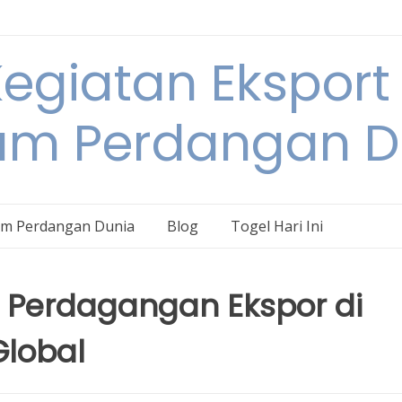
egiatan Eksport
am Perdangan D
am Perdangan Dunia
Blog
Togel Hari Ini
n Perdagangan Ekspor di
Global