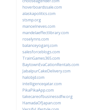
chooseagender.com
hoverboardssale.com
alaskapolitics.com
stsmp.org
manoelneves.com
mandelaeffectlibrary.com
roselynns.com
balanceyoganj.com
salesforceblogs.com
TrainGames365.com
BaytownEvaCationRentals.com
JabalpurCakeDelivery.com
halobjd.com
intelligenceqatar.com
PikaPikaApp.com
takecareofbusinessdfw.org
HamadaOfJapan.com
VersifyLifestyle.com