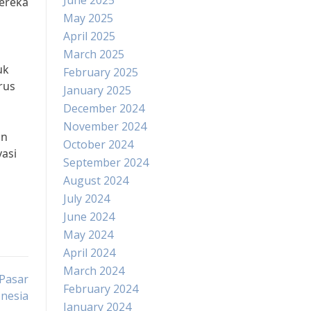
June 2025
ereka
May 2025
April 2025
March 2025
uk
February 2025
rus
January 2025
December 2024
November 2024
an
October 2024
vasi
September 2024
August 2024
July 2024
June 2024
May 2024
April 2024
March 2024
 Pasar
February 2024
nesia
January 2024