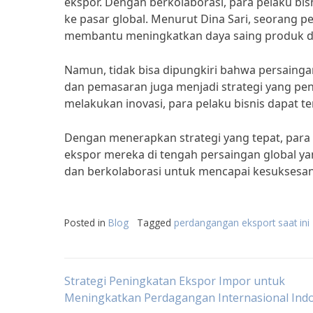
ekspor. Dengan berkolaborasi, para pelaku 
ke pasar global. Menurut Dina Sari, seorang p
membantu meningkatkan daya saing produk di 
Namun, tidak bisa dipungkiri bahwa persaingan
dan pemasaran juga menjadi strategi yang pe
melakukan inovasi, para pelaku bisnis dapat te
Dengan menerapkan strategi yang tepat, para
ekspor mereka di tengah persaingan global yan
dan berkolaborasi untuk mencapai kesuksesa
Posted in
Blog
Tagged
perdangangan eksport saat ini
Post
Strategi Peningkatan Ekspor Impor untuk
Meningkatkan Perdagangan Internasional Ind