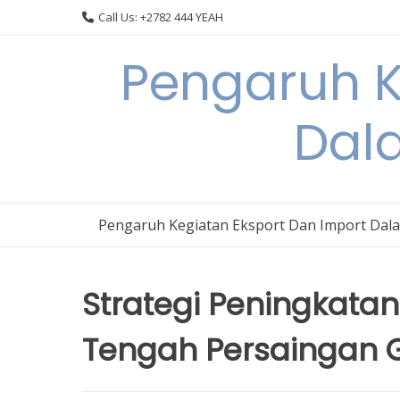
Skip
Call Us: +2782 444 YEAH
to
content
Pengaruh K
Dal
Pengaruh Kegiatan Eksport Dan Import Dal
Strategi Peningkata
Tengah Persaingan 