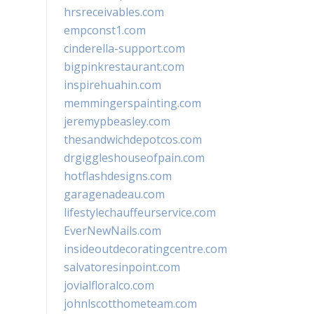
hrsreceivables.com
empconst1.com
cinderella-support.com
bigpinkrestaurant.com
inspirehuahin.com
memmingerspainting.com
jeremypbeasley.com
thesandwichdepotcos.com
drgiggleshouseofpain.com
hotflashdesigns.com
garagenadeau.com
lifestylechauffeurservice.com
EverNewNails.com
insideoutdecoratingcentre.com
salvatoresinpoint.com
jovialfloralco.com
johnlscotthometeam.com