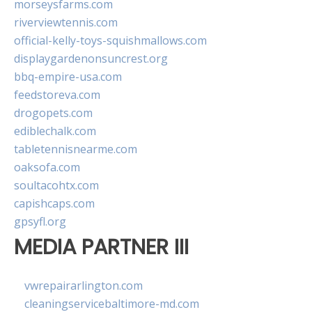
morseysfarms.com
riverviewtennis.com
official-kelly-toys-squishmallows.com
displaygardenonsuncrest.org
bbq-empire-usa.com
feedstoreva.com
drogopets.com
ediblechalk.com
tabletennisnearme.com
oaksofa.com
soultacohtx.com
capishcaps.com
gpsyfl.org
MEDIA PARTNER III
vwrepairarlington.com
cleaningservicebaltimore-md.com