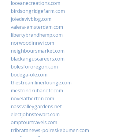
loceanecreations.com
birdsongridgefarm.com
joiedevivblog.com
valera-amsterdam.com
libertybrandhemp.com
norwoodinnwi.com
neighboursmarket.com
blackanguscareers.com
bolesfororegon.com
bodega-ole.com
thestreamlinerlounge.com
mestrinorubanofc.com
novelatherton.com
nassvalleygardens.net
electjohnstewart.com
omptourtravels.com
tribratanews-polreskebumen.com