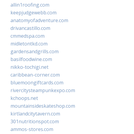
allin1roofing.com
keepjudgewebb.com
anatomyofadventure.com
drivancastillo.com
cmmedspa.com
midletontkd.com
gardensandgrills.com
basilfoodwine.com
nikko-tochigi.net
caribbean-corner.com
bluemoongiftcards.com
rivercitysteampunkexpo.com
kchoops.net
mountainsideskateshop.com
kirtlandcitytavern.com
301nutritionspot.com
ammos-stores.com