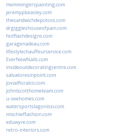
memmingerspainting.com
jeremypbeasley.com
thesandwichdepotcos.com
drgiggleshouseofpain.com
hotflashdesigns.com
garagenadeau.com
lifestylechauffeurservice.com
EverNewNails.com
insideoutdecoratingcentre.com
salvatoresinpoint.com
jovialfloralco.com
johnlscotthometeam.com
u-seehomes.com
watersportslagonissi.com
mischieffashion.com
eduwyre.com
retro-interiors.com