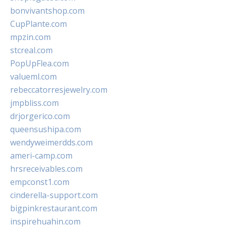
bonvivantshop.com
CupPlante.com
mpzin.com
stcreal.com
PopUpFlea.com
valueml.com
rebeccatorresjewelry.com
jmpbliss.com
drjorgerico.com
queensushipa.com
wendyweimerdds.com
ameri-camp.com
hrsreceivables.com
empconst1.com
cinderella-support.com
bigpinkrestaurant.com
inspirehuahin.com