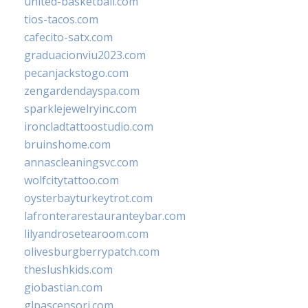
united-basketball.com
tios-tacos.com
cafecito-satx.com
graduacionviu2023.com
pecanjackstogo.com
zengardendayspa.com
sparklejewelryinc.com
ironcladtattoostudio.com
bruinshome.com
annascleaningsvc.com
wolfcitytattoo.com
oysterbayturkeytrot.com
lafronterarestauranteybar.com
lilyandrosetearoom.com
olivesburgberrypatch.com
theslushkids.com
giobastian.com
glpascensori.com