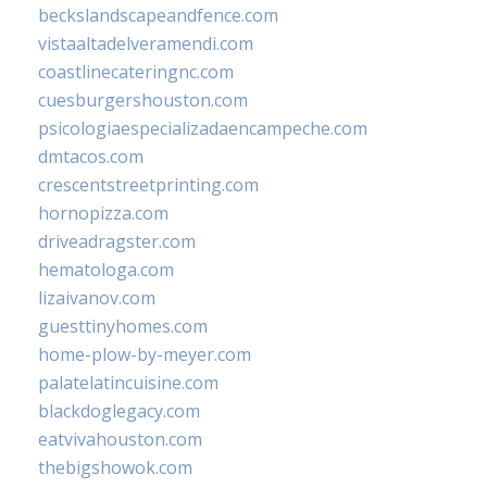
beckslandscapeandfence.com
vistaaltadelveramendi.com
coastlinecateringnc.com
cuesburgershouston.com
psicologiaespecializadaencampeche.com
dmtacos.com
crescentstreetprinting.com
hornopizza.com
driveadragster.com
hematologa.com
lizaivanov.com
guesttinyhomes.com
home-plow-by-meyer.com
palatelatincuisine.com
blackdoglegacy.com
eatvivahouston.com
thebigshowok.com