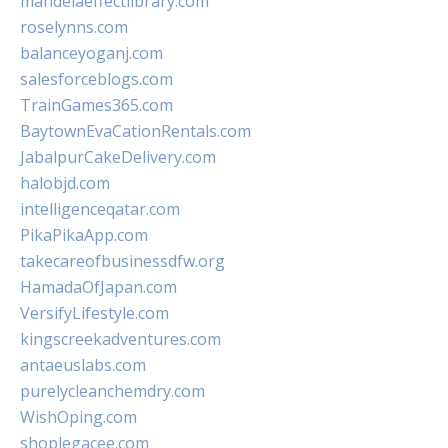
mandelaeffectlibrary.com
roselynns.com
balanceyoganj.com
salesforceblogs.com
TrainGames365.com
BaytownEvaCationRentals.com
JabalpurCakeDelivery.com
halobjd.com
intelligenceqatar.com
PikaPikaApp.com
takecareofbusinessdfw.org
HamadaOfJapan.com
VersifyLifestyle.com
kingscreekadventures.com
antaeuslabs.com
purelycleanchemdry.com
WishOping.com
shoplegacee.com