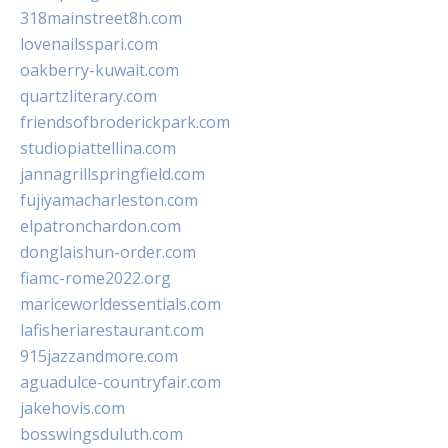
318mainstreet8h.com
lovenailsspari.com
oakberry-kuwait.com
quartzliterary.com
friendsofbroderickpark.com
studiopiattellina.com
jannagrillspringfield.com
fujiyamacharleston.com
elpatronchardon.com
donglaishun-order.com
fiamc-rome2022.org
mariceworldessentials.com
lafisheriarestaurant.com
915jazzandmore.com
aguadulce-countryfair.com
jakehovis.com
bosswingsduluth.com