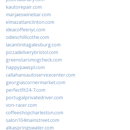
kautorepair.com
marjaeswinebar.com
elmazatlanclinton.com
ideacoffeenyc.com
odieschillicothe.com
lacantinitagalesburg.com
pizzadeliverybristol.com
greenstarsmogcheck.com
happypawspl.com
callahansautoservicecenter.com
georgiascornermarket.com
perfectfit24-7.com
portugalprivatedriver.com
von-racer.com
coffeeshopcharleston.com
salon104mainstreet.com
alkaspringswater.com