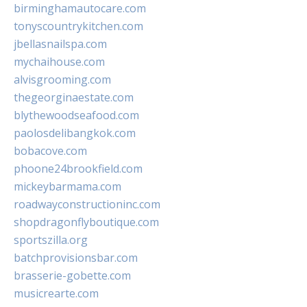
birminghamautocare.com
tonyscountrykitchen.com
jbellasnailspa.com
mychaihouse.com
alvisgrooming.com
thegeorginaestate.com
blythewoodseafood.com
paolosdelibangkok.com
bobacove.com
phoone24brookfield.com
mickeybarmama.com
roadwayconstructioninc.com
shopdragonflyboutique.com
sportszilla.org
batchprovisionsbar.com
brasserie-gobette.com
musicrearte.com