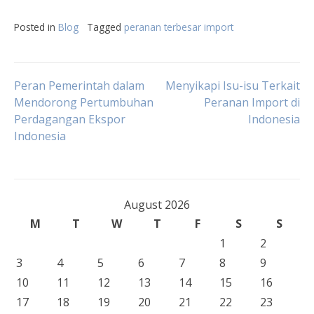
Posted in
Blog
Tagged
peranan terbesar import
Post
Peran Pemerintah dalam
Menyikapi Isu-isu Terkait
Mendorong Pertumbuhan
Peranan Import di
Perdagangan Ekspor
Indonesia
navigation
Indonesia
August 2026
M
T
W
T
F
S
S
1
2
3
4
5
6
7
8
9
10
11
12
13
14
15
16
17
18
19
20
21
22
23