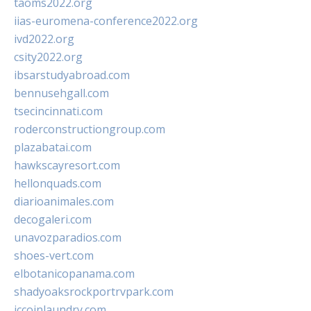
taoms2022.org
iias-euromena-conference2022.org
ivd2022.org
csity2022.org
ibsarstudyabroad.com
bennusehgall.com
tsecincinnati.com
roderconstructiongroup.com
plazabatai.com
hawkscayresort.com
hellonquads.com
diarioanimales.com
decogaleri.com
unavozparadios.com
shoes-vert.com
elbotanicopanama.com
shadyoaksrockportrvpark.com
jccoinlaundry.com