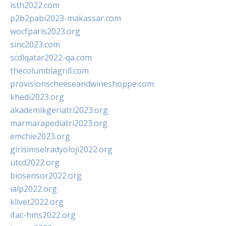
isth2022.com
p2b2pabi2023-makassar.com
wocfparis2023.org
sinc2023.com
scdlqatar2022-qa.com
thecolumbiagrill.com
provisionscheeseandwineshoppe.com
khedi2023.org
akademikgeriatri2023.org
marmarapediatri2023.org
emchie2023.org
girisimselradyoloji2022.org
utcd2022.org
biosensor2022.org
ialp2022.org
klivet2022.org
ifac-hms2022.org