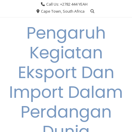
Skip
Call Us: +2782 444 YEAH
to
Cape Town, South Africa
content
Pengaruh
Kegiatan
Eksport Dan
Import Dalam
Perdangan
Dunia