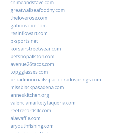
chimeandstave.com
greatwallseafoodny.com
theloverose.com
gabriovoice.com
resinflowart.com
p-sports.net
korsairstreetwear.com
petshopallston.com
avenue26tacos.com
topgglasses.com
broadmoornailsspacoloradosprings.com
missblackpasadena.com
anneskitchen.org
valenciamarketytaqueria.com
reefrecordsllc.com
alawaffle.com
aryouthfishing.com