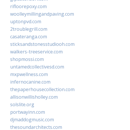
rifloorepoxy.com
woolleymillingandpaving.com
uptonpvd.com
2troublegrill.com
casateranga.com
sticksandstonesstudiooh.com
walkers-treeservice.com
shopmossi.com
untamedcollectivesd.com
mxpwellness.com
infernocanine.com
thepaperhousecollection.com
allisonwillisholley.com
solslite.org
portwayinn.com
djmaddogmusic.com
thesoundarchitects.com