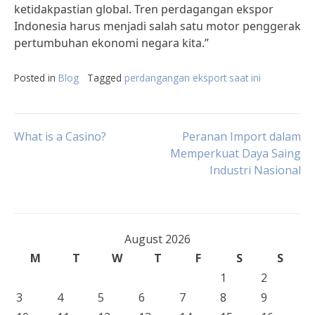
ketidakpastian global. Tren perdagangan ekspor
Indonesia harus menjadi salah satu motor penggerak
pertumbuhan ekonomi negara kita.”
Posted in
Blog
Tagged
perdangangan eksport saat ini
Post
What is a Casino?
Peranan Import dalam
Memperkuat Daya Saing
Industri Nasional
navigation
August 2026
M
T
W
T
F
S
S
1
2
3
4
5
6
7
8
9