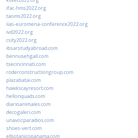
klivet2022.org
ifac-hms2022.org
taoms2022.org
iias-euromena-conference2022.org
ivd2022.org
csity2022.org
ibsarstudyabroad.com
bennusehgall.com
tsecincinnati.com
roderconstructiongroup.com
plazabatai.com
hawkscayresort.com
hellonquads.com
diarioanimales.com
decogaleri.com
unavozparadios.com
shoes-vert.com
elbotanicopanama.com