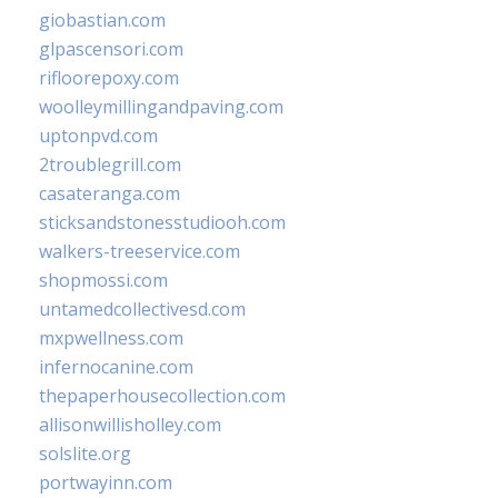
giobastian.com
glpascensori.com
rifloorepoxy.com
woolleymillingandpaving.com
uptonpvd.com
2troublegrill.com
casateranga.com
sticksandstonesstudiooh.com
walkers-treeservice.com
shopmossi.com
untamedcollectivesd.com
mxpwellness.com
infernocanine.com
thepaperhousecollection.com
allisonwillisholley.com
solslite.org
portwayinn.com