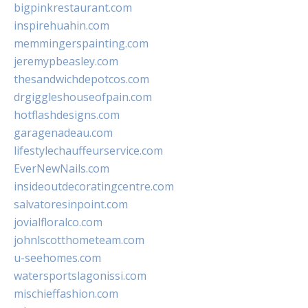
bigpinkrestaurant.com
inspirehuahin.com
memmingerspainting.com
jeremypbeasley.com
thesandwichdepotcos.com
drgiggleshouseofpain.com
hotflashdesigns.com
garagenadeau.com
lifestylechauffeurservice.com
EverNewNails.com
insideoutdecoratingcentre.com
salvatoresinpoint.com
jovialfloralco.com
johnlscotthometeam.com
u-seehomes.com
watersportslagonissi.com
mischieffashion.com