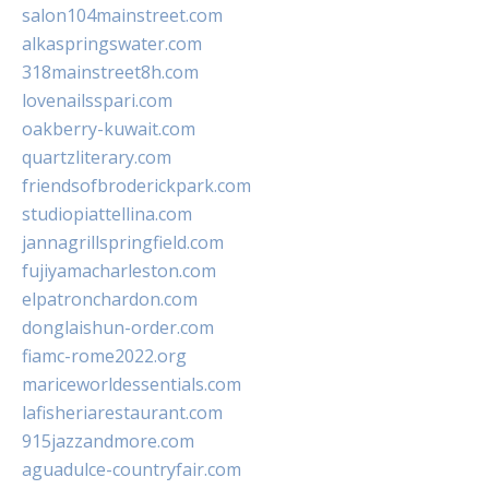
salon104mainstreet.com
alkaspringswater.com
318mainstreet8h.com
lovenailsspari.com
oakberry-kuwait.com
quartzliterary.com
friendsofbroderickpark.com
studiopiattellina.com
jannagrillspringfield.com
fujiyamacharleston.com
elpatronchardon.com
donglaishun-order.com
fiamc-rome2022.org
mariceworldessentials.com
lafisheriarestaurant.com
915jazzandmore.com
aguadulce-countryfair.com