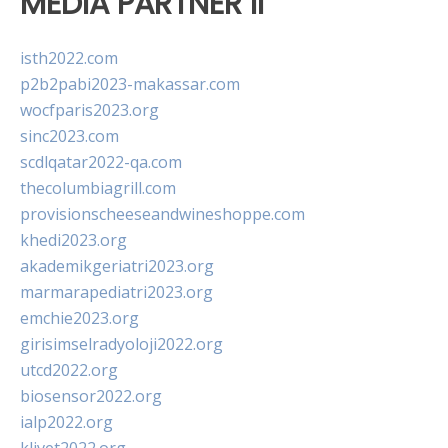
MEDIA PARTNER II
isth2022.com
p2b2pabi2023-makassar.com
wocfparis2023.org
sinc2023.com
scdlqatar2022-qa.com
thecolumbiagrill.com
provisionscheeseandwineshoppe.com
khedi2023.org
akademikgeriatri2023.org
marmarapediatri2023.org
emchie2023.org
girisimselradyoloji2022.org
utcd2022.org
biosensor2022.org
ialp2022.org