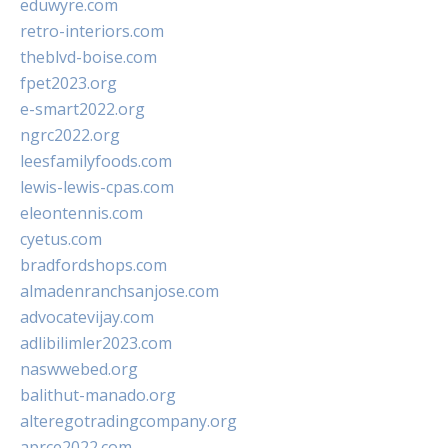
eduwyre.com
retro-interiors.com
theblvd-boise.com
fpet2023.org
e-smart2022.org
ngrc2022.org
leesfamilyfoods.com
lewis-lewis-cpas.com
eleontennis.com
cyetus.com
bradfordshops.com
almadenranchsanjose.com
advocatevijay.com
adlibilimler2023.com
naswwebed.org
balithut-manado.org
alteregotradingcompany.org
aprce2022.com