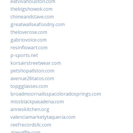
eatvivahouston.com
thebigshowok.com
chimeandstave.com
greatwallseafoodny.com
theloverose.com
gabriovoice.com
resinflowart.com
p-sports.net
korsairstreetwear.com
petshopallston.com
avenue26tacos.com
topgglasses.com
broadmoornailsspacoloradosprings.com
missblackpasadena.com
anneskitchen.org
valenciamarketytaqueria.com
reefrecordsllc.com
alawaffle.com