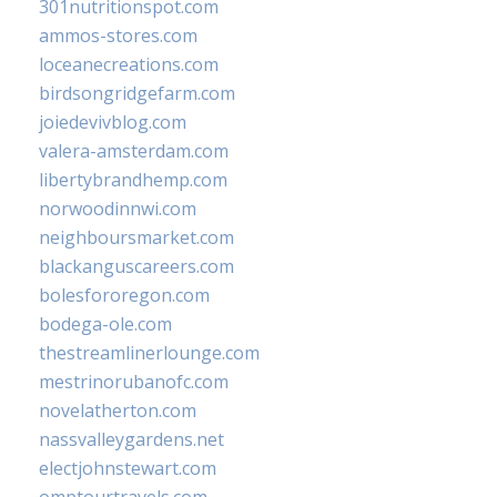
301nutritionspot.com
ammos-stores.com
loceanecreations.com
birdsongridgefarm.com
joiedevivblog.com
valera-amsterdam.com
libertybrandhemp.com
norwoodinnwi.com
neighboursmarket.com
blackanguscareers.com
bolesfororegon.com
bodega-ole.com
thestreamlinerlounge.com
mestrinorubanofc.com
novelatherton.com
nassvalleygardens.net
electjohnstewart.com
omptourtravels.com