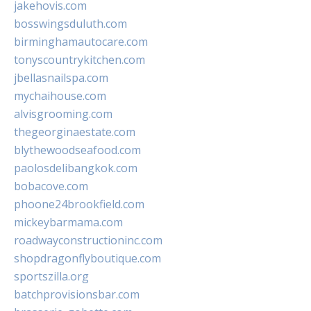
jakehovis.com
bosswingsduluth.com
birminghamautocare.com
tonyscountrykitchen.com
jbellasnailspa.com
mychaihouse.com
alvisgrooming.com
thegeorginaestate.com
blythewoodseafood.com
paolosdelibangkok.com
bobacove.com
phoone24brookfield.com
mickeybarmama.com
roadwayconstructioninc.com
shopdragonflyboutique.com
sportszilla.org
batchprovisionsbar.com