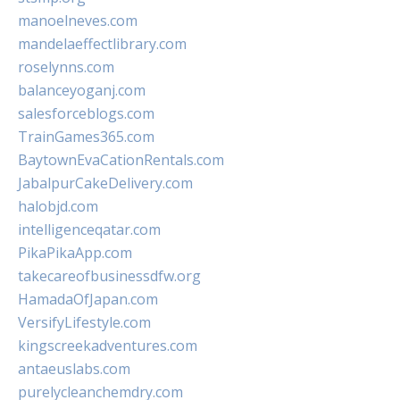
manoelneves.com
mandelaeffectlibrary.com
roselynns.com
balanceyoganj.com
salesforceblogs.com
TrainGames365.com
BaytownEvaCationRentals.com
JabalpurCakeDelivery.com
halobjd.com
intelligenceqatar.com
PikaPikaApp.com
takecareofbusinessdfw.org
HamadaOfJapan.com
VersifyLifestyle.com
kingscreekadventures.com
antaeuslabs.com
purelycleanchemdry.com