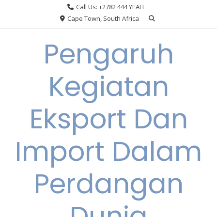
Skip
Call Us: +2782 444 YEAH
to
Cape Town, South Africa
content
Pengaruh
Kegiatan
Eksport Dan
Import Dalam
Perdangan
Dunia