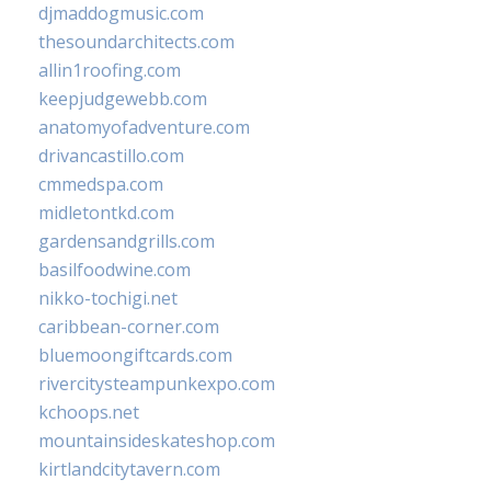
djmaddogmusic.com
thesoundarchitects.com
allin1roofing.com
keepjudgewebb.com
anatomyofadventure.com
drivancastillo.com
cmmedspa.com
midletontkd.com
gardensandgrills.com
basilfoodwine.com
nikko-tochigi.net
caribbean-corner.com
bluemoongiftcards.com
rivercitysteampunkexpo.com
kchoops.net
mountainsideskateshop.com
kirtlandcitytavern.com