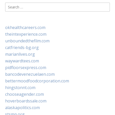
Search
for:
okhealthcareers.com
theintexperience.com
unboundedthefilm.com
catfriends-bg.org
marianlives.org
waywardtees.com
pidfloorsexpress.com
bancodevenezuelaen.com
bettermoodfoodcorporation.com
hingstonnt.com
chooseagender.com
hoverboardssale.com
alaskapolitics.com
stsmp.org