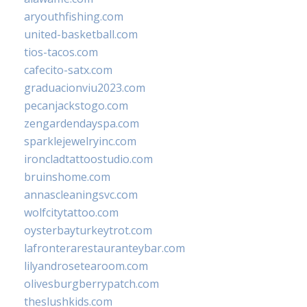
aryouthfishing.com
united-basketball.com
tios-tacos.com
cafecito-satx.com
graduacionviu2023.com
pecanjackstogo.com
zengardendayspa.com
sparklejewelryinc.com
ironcladtattoostudio.com
bruinshome.com
annascleaningsvc.com
wolfcitytattoo.com
oysterbayturkeytrot.com
lafronterarestauranteybar.com
lilyandrosetearoom.com
olivesburgberrypatch.com
theslushkids.com