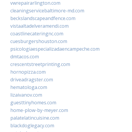
vwrepairarlington.com
cleaningservicebaltimore-md.com
beckslandscapeandfence.com
vistaaltadelveramendi.com
coastlinecateringnc.com
cuesburgershouston.com
psicologiaespecializadaencampeche.com
dmtacos.com
crescentstreetprinting.com
hornopizza.com
driveadragster.com
hematologa.com
lizaivanov.com
guesttinyhomes.com
home-plow-by-meyer.com
palatelatincuisine.com
blackdoglegacy.com