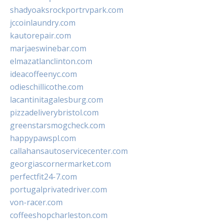
shadyoaksrockportrvpark.com
jccoinlaundry.com
kautorepair.com
marjaeswinebar.com
elmazatlanclinton.com
ideacoffeenyc.com
odieschillicothe.com
lacantinitagalesburg.com
pizzadeliverybristol.com
greenstarsmogcheck.com
happypawspl.com
callahansautoservicecenter.com
georgiascornermarket.com
perfectfit24-7.com
portugalprivatedriver.com
von-racer.com
coffeeshopcharleston.com