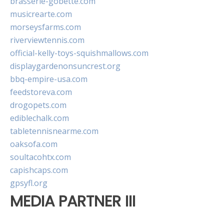
brasserie-gobette.com
musicrearte.com
morseysfarms.com
riverviewtennis.com
official-kelly-toys-squishmallows.com
displaygardenonsuncrest.org
bbq-empire-usa.com
feedstoreva.com
drogopets.com
ediblechalk.com
tabletennisnearme.com
oaksofa.com
soultacohtx.com
capishcaps.com
gpsyfl.org
MEDIA PARTNER III