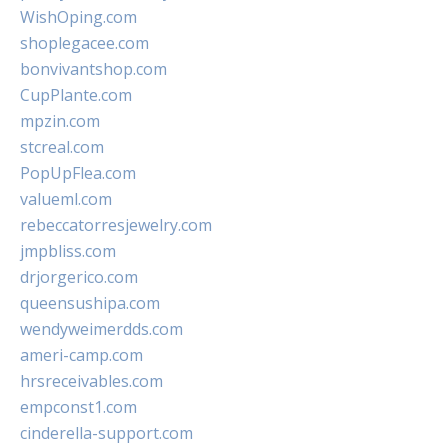
WishOping.com
shoplegacee.com
bonvivantshop.com
CupPlante.com
mpzin.com
stcreal.com
PopUpFlea.com
valueml.com
rebeccatorresjewelry.com
jmpbliss.com
drjorgerico.com
queensushipa.com
wendyweimerdds.com
ameri-camp.com
hrsreceivables.com
empconst1.com
cinderella-support.com