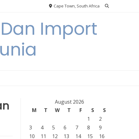
Cape Town, South Africa
 Dan Import
unia
an
August 2026
M
T
W
T
F
S
S
1
2
3
4
5
6
7
8
9
10
11
12
13
14
15
16