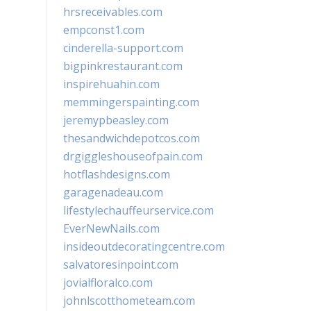
hrsreceivables.com
empconst1.com
cinderella-support.com
bigpinkrestaurant.com
inspirehuahin.com
memmingerspainting.com
jeremypbeasley.com
thesandwichdepotcos.com
drgiggleshouseofpain.com
hotflashdesigns.com
garagenadeau.com
lifestylechauffeurservice.com
EverNewNails.com
insideoutdecoratingcentre.com
salvatoresinpoint.com
jovialfloralco.com
johnlscotthometeam.com