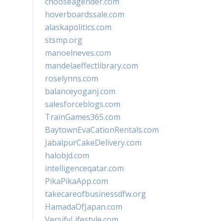
chooseagender.com
hoverboardssale.com
alaskapolitics.com
stsmp.org
manoelneves.com
mandelaeffectlibrary.com
roselynns.com
balanceyoganj.com
salesforceblogs.com
TrainGames365.com
BaytownEvaCationRentals.com
JabalpurCakeDelivery.com
halobjd.com
intelligenceqatar.com
PikaPikaApp.com
takecareofbusinessdfw.org
HamadaOfJapan.com
VersifyLifestyle.com