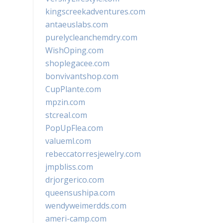
kingscreekadventures.com
antaeuslabs.com
purelycleanchemdry.com
WishOping.com
shoplegacee.com
bonvivantshop.com
CupPlante.com
mpzin.com
stcreal.com
PopUpFlea.com
valueml.com
rebeccatorresjewelry.com
jmpbliss.com
drjorgerico.com
queensushipa.com
wendyweimerdds.com
ameri-camp.com