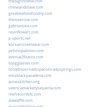
thebigshowok.com
chimeandstave.com
greatwallseafoodny.com
theloverose.com
gabriovoice.com
resinflowart.com
p-sports.net
korsairstreetwear.com
petshopallston.com
avenue26tacos.com
topgglasses.com
broadmoornailsspacoloradosprings.com
missblackpasadena.com
anneskitchen.org
valenciamarketytaqueria.com
reefrecordsllc.com
alawaffle.com
aryouthfishing.com