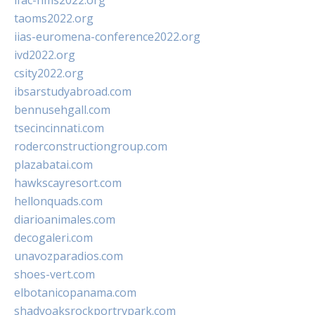
ifac-hms2022.org
taoms2022.org
iias-euromena-conference2022.org
ivd2022.org
csity2022.org
ibsarstudyabroad.com
bennusehgall.com
tsecincinnati.com
roderconstructiongroup.com
plazabatai.com
hawkscayresort.com
hellonquads.com
diarioanimales.com
decogaleri.com
unavozparadios.com
shoes-vert.com
elbotanicopanama.com
shadyoaksrockportrvpark.com