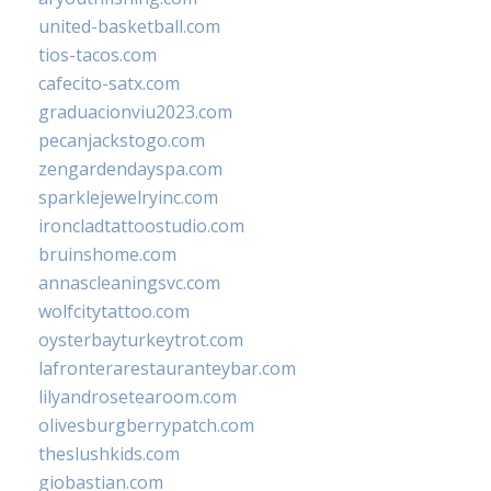
united-basketball.com
tios-tacos.com
cafecito-satx.com
graduacionviu2023.com
pecanjackstogo.com
zengardendayspa.com
sparklejewelryinc.com
ironcladtattoostudio.com
bruinshome.com
annascleaningsvc.com
wolfcitytattoo.com
oysterbayturkeytrot.com
lafronterarestauranteybar.com
lilyandrosetearoom.com
olivesburgberrypatch.com
theslushkids.com
giobastian.com