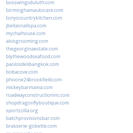
bosswingsduluth.com
birminghamautocare.com
tonyscountrykitchen.com
jbellasnailspa.com
mychaihouse.com
alvisgrooming.com
thegeorginaestate.com
blythewoodseafood.com
paolosdelibangkok.com
bobacove.com
phoone24brookfield.com
mickeybarmama.com
roadwayconstructioninc.com
shopdragonflyboutique.com
sportszilla.org
batchprovisionsbar.com
brasserie-gobette.com