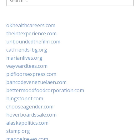
for:
okhealthcareers.com
theintexperience.com
unboundedthefilm.com
catfriends-bg.org
marianlives.org
waywardtees.com
pidfloorsexpress.com
bancodevenezuelaen.com
bettermoodfoodcorporation.com
hingstonnt.com
chooseagender.com
hoverboardssale.com
alaskapolitics.com
stsmp.org
manoelneves.com