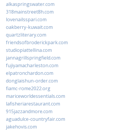
alkaspringswater.com
318mainstreet8h.com
lovenailsspari.com
oakberry-kuwait.com
quartzliterary.com
friendsofbroderickpark.com
studiopiattellina.com
jannagrillspringfield.com
fujiyamacharleston.com
elpatronchardon.com
donglaishun-order.com
fiamc-rome2022.org
mariceworldessentials.com
lafisheriarestaurant.com
915jazzandmore.com
aguadulce-countryfair.com
jakehovis.com