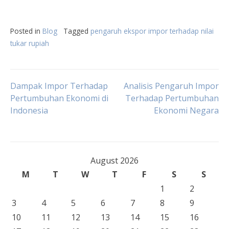
Posted in
Blog
Tagged
pengaruh ekspor impor terhadap nilai
tukar rupiah
Post
Dampak Impor Terhadap
Analisis Pengaruh Impor
Pertumbuhan Ekonomi di
Terhadap Pertumbuhan
Indonesia
Ekonomi Negara
navigation
August 2026
M
T
W
T
F
S
S
1
2
3
4
5
6
7
8
9
10
11
12
13
14
15
16