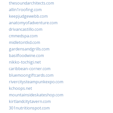
thesoundarchitects.com
allin1roofing.com
keepjudgewebb.com
anatomyofadventure.com
drivancastillo.com
cmmedspa.com
midletontkd.com
gardensandgrills.com
basilfoodwine.com
nikko-tochigi.net
caribbean-corner.com
bluemoongiftcards.com
rivercitysteampunkexpo.com
kchoops.net
mountainsideskateshop.com
kirtlandcitytavern.com
301nutritionspot.com