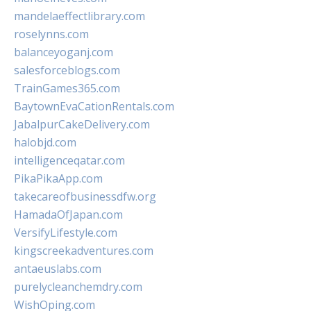
mandelaeffectlibrary.com
roselynns.com
balanceyoganj.com
salesforceblogs.com
TrainGames365.com
BaytownEvaCationRentals.com
JabalpurCakeDelivery.com
halobjd.com
intelligenceqatar.com
PikaPikaApp.com
takecareofbusinessdfw.org
HamadaOfJapan.com
VersifyLifestyle.com
kingscreekadventures.com
antaeuslabs.com
purelycleanchemdry.com
WishOping.com