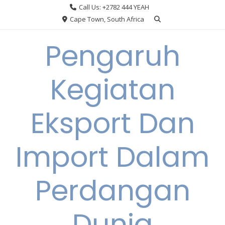
Skip
Call Us: +2782 444 YEAH
to
Cape Town, South Africa
content
Pengaruh
Kegiatan
Eksport Dan
Import Dalam
Perdangan
Dunia