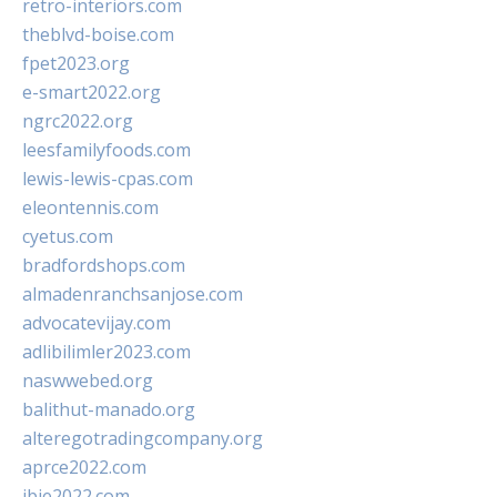
retro-interiors.com
theblvd-boise.com
fpet2023.org
e-smart2022.org
ngrc2022.org
leesfamilyfoods.com
lewis-lewis-cpas.com
eleontennis.com
cyetus.com
bradfordshops.com
almadenranchsanjose.com
advocatevijay.com
adlibilimler2023.com
naswwebed.org
balithut-manado.org
alteregotradingcompany.org
aprce2022.com
ibie2022.com