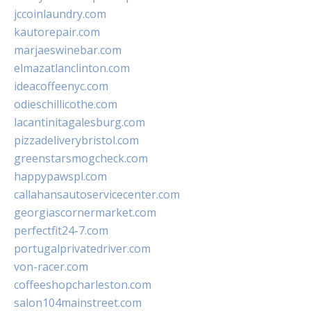
jccoinlaundry.com
kautorepair.com
marjaeswinebar.com
elmazatlanclinton.com
ideacoffeenyc.com
odieschillicothe.com
lacantinitagalesburg.com
pizzadeliverybristol.com
greenstarsmogcheck.com
happypawspl.com
callahansautoservicecenter.com
georgiascornermarket.com
perfectfit24-7.com
portugalprivatedriver.com
von-racer.com
coffeeshopcharleston.com
salon104mainstreet.com