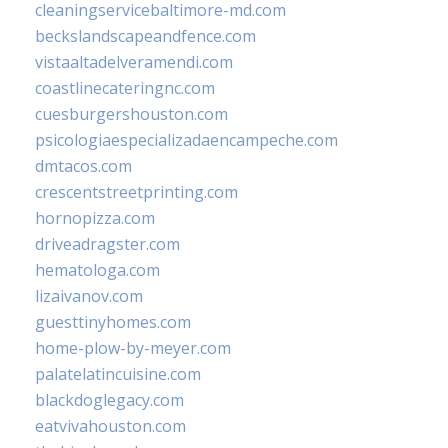
cleaningservicebaltimore-md.com
beckslandscapeandfence.com
vistaaltadelveramendi.com
coastlinecateringnc.com
cuesburgershouston.com
psicologiaespecializadaencampeche.com
dmtacos.com
crescentstreetprinting.com
hornopizza.com
driveadragster.com
hematologa.com
lizaivanov.com
guesttinyhomes.com
home-plow-by-meyer.com
palatelatincuisine.com
blackdoglegacy.com
eatvivahouston.com