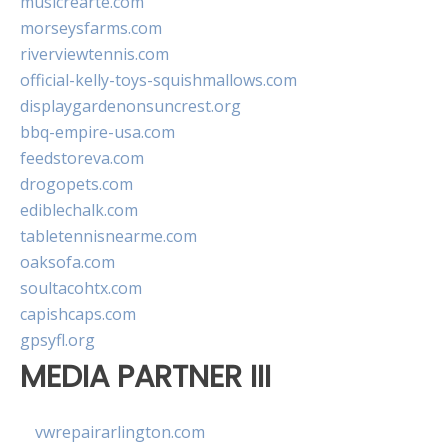
musicrearte.com
morseysfarms.com
riverviewtennis.com
official-kelly-toys-squishmallows.com
displaygardenonsuncrest.org
bbq-empire-usa.com
feedstoreva.com
drogopets.com
ediblechalk.com
tabletennisnearme.com
oaksofa.com
soultacohtx.com
capishcaps.com
gpsyfl.org
MEDIA PARTNER III
vwrepairarlington.com