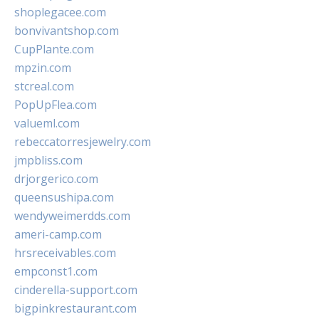
shoplegacee.com
bonvivantshop.com
CupPlante.com
mpzin.com
stcreal.com
PopUpFlea.com
valueml.com
rebeccatorresjewelry.com
jmpbliss.com
drjorgerico.com
queensushipa.com
wendyweimerdds.com
ameri-camp.com
hrsreceivables.com
empconst1.com
cinderella-support.com
bigpinkrestaurant.com