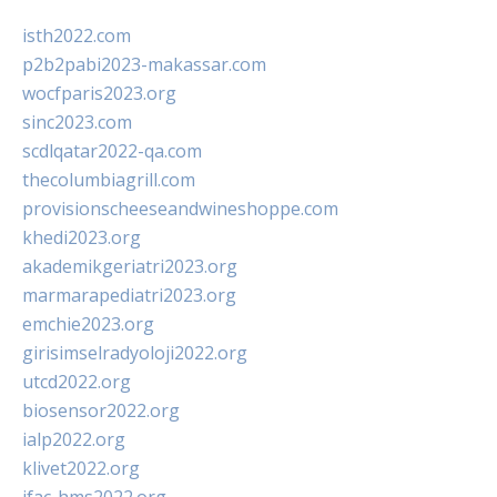
isth2022.com
p2b2pabi2023-makassar.com
wocfparis2023.org
sinc2023.com
scdlqatar2022-qa.com
thecolumbiagrill.com
provisionscheeseandwineshoppe.com
khedi2023.org
akademikgeriatri2023.org
marmarapediatri2023.org
emchie2023.org
girisimselradyoloji2022.org
utcd2022.org
biosensor2022.org
ialp2022.org
klivet2022.org