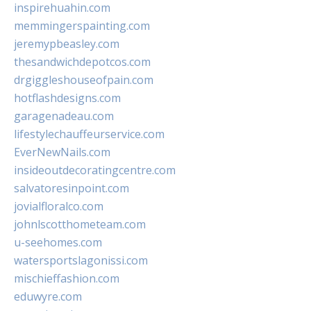
inspirehuahin.com
memmingerspainting.com
jeremypbeasley.com
thesandwichdepotcos.com
drgiggleshouseofpain.com
hotflashdesigns.com
garagenadeau.com
lifestylechauffeurservice.com
EverNewNails.com
insideoutdecoratingcentre.com
salvatoresinpoint.com
jovialfloralco.com
johnlscotthometeam.com
u-seehomes.com
watersportslagonissi.com
mischieffashion.com
eduwyre.com