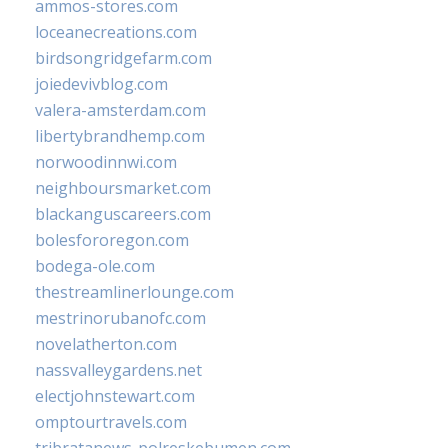
ammos-stores.com
loceanecreations.com
birdsongridgefarm.com
joiedevivblog.com
valera-amsterdam.com
libertybrandhemp.com
norwoodinnwi.com
neighboursmarket.com
blackanguscareers.com
bolesfororegon.com
bodega-ole.com
thestreamlinerlounge.com
mestrinorubanofc.com
novelatherton.com
nassvalleygardens.net
electjohnstewart.com
omptourtravels.com
tribratanews-polreskebumen.com