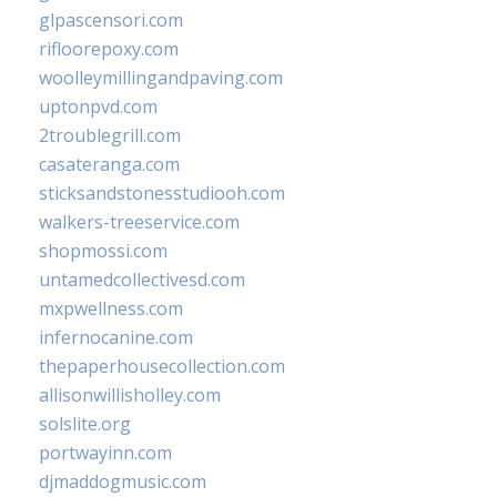
glpascensori.com
rifloorepoxy.com
woolleymillingandpaving.com
uptonpvd.com
2troublegrill.com
casateranga.com
sticksandstonesstudiooh.com
walkers-treeservice.com
shopmossi.com
untamedcollectivesd.com
mxpwellness.com
infernocanine.com
thepaperhousecollection.com
allisonwillisholley.com
solslite.org
portwayinn.com
djmaddogmusic.com