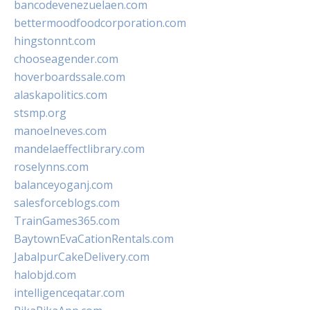
bancodevenezuelaen.com
bettermoodfoodcorporation.com
hingstonnt.com
chooseagender.com
hoverboardssale.com
alaskapolitics.com
stsmp.org
manoelneves.com
mandelaeffectlibrary.com
roselynns.com
balanceyoganj.com
salesforceblogs.com
TrainGames365.com
BaytownEvaCationRentals.com
JabalpurCakeDelivery.com
halobjd.com
intelligenceqatar.com