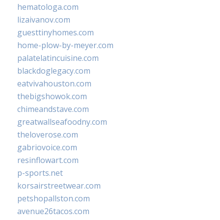
hematologa.com
lizaivanov.com
guesttinyhomes.com
home-plow-by-meyer.com
palatelatincuisine.com
blackdoglegacy.com
eatvivahouston.com
thebigshowok.com
chimeandstave.com
greatwallseafoodny.com
theloverose.com
gabriovoice.com
resinflowart.com
p-sports.net
korsairstreetwear.com
petshopallston.com
avenue26tacos.com