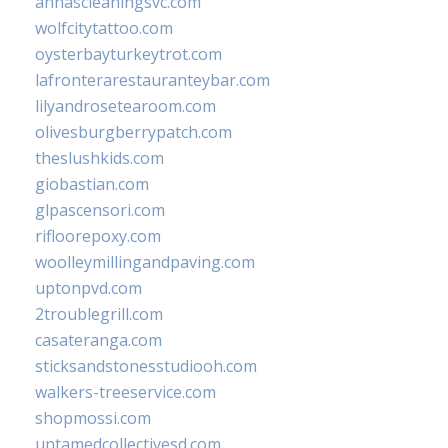
annascleaningsvc.com
wolfcitytattoo.com
oysterbayturkeytrot.com
lafronterarestauranteybar.com
lilyandrosetearoom.com
olivesburgberrypatch.com
theslushkids.com
giobastian.com
glpascensori.com
rifloorepoxy.com
woolleymillingandpaving.com
uptonpvd.com
2troublegrill.com
casateranga.com
sticksandstonesstudiooh.com
walkers-treeservice.com
shopmossi.com
untamedcollectivesd.com