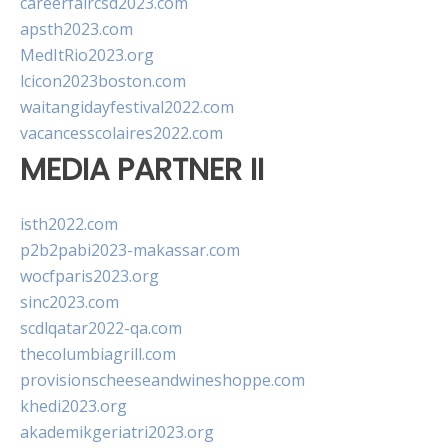
careerfaircsd2023.com
apsth2023.com
MedItRio2023.org
lcicon2023boston.com
waitangidayfestival2022.com
vacancesscolaires2022.com
MEDIA PARTNER II
isth2022.com
p2b2pabi2023-makassar.com
wocfparis2023.org
sinc2023.com
scdlqatar2022-qa.com
thecolumbiagrill.com
provisionscheeseandwineshoppe.com
khedi2023.org
akademikgeriatri2023.org