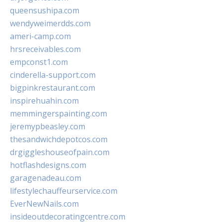
queensushipa.com
wendyweimerdds.com
ameri-camp.com
hrsreceivables.com
empconst1.com
cinderella-support.com
bigpinkrestaurant.com
inspirehuahin.com
memmingerspainting.com
jeremypbeasley.com
thesandwichdepotcos.com
drgiggleshouseofpain.com
hotflashdesigns.com
garagenadeau.com
lifestylechauffeurservice.com
EverNewNails.com
insideoutdecoratingcentre.com