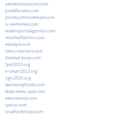
salvatoresinpoint.com
jovialfloralco.com
johnlscotthometeam.com
u-seehomes.com
watersportslagonissi.com
mischieffashion.com
eduwyre.com
retro-interiors.com
theblvd-boise.com
fpet2023.org
e-smart2022.org
ngrc2022.org
leesfamilyfoods.com
lewis-lewis-cpas.com
eleontennis.com
cyetus.com
bradfordshops.com