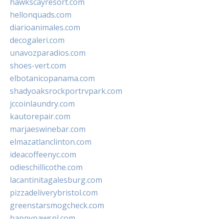
hawkscayresort.com
hellonquads.com
diarioanimales.com
decogaleri.com
unavozparadios.com
shoes-vert.com
elbotanicopanama.com
shadyoaksrockportrvpark.com
jccoinlaundry.com
kautorepair.com
marjaeswinebar.com
elmazatlanclinton.com
ideacoffeenyc.com
odieschillicothe.com
lacantinitagalesburg.com
pizzadeliverybristol.com
greenstarsmogcheck.com
happypawspl.com