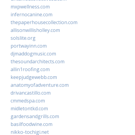
mxpwellness.com
infernocanine.com
thepaperhousecollection.com
allisonwillisholley.com
solslite.org
portwayinn.com
djmaddogmusic.com
thesoundarchitects.com
allin1roofing.com
keepjudgewebb.com
anatomyofadventure.com
drivancastillo.com
cmmedspa.com
midletontkd.com
gardensandgrills.com
basilfoodwine.com
nikko-tochigi.net