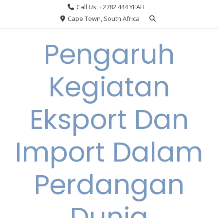
Skip
Call Us: +2782 444 YEAH
to
Cape Town, South Africa
content
Pengaruh
Kegiatan
Eksport Dan
Import Dalam
Perdangan
Dunia