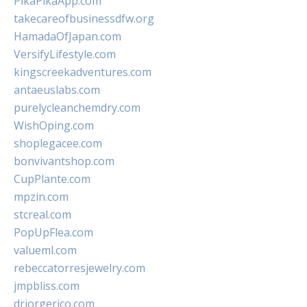
PikaPikaApp.com
takecareofbusinessdfw.org
HamadaOfJapan.com
VersifyLifestyle.com
kingscreekadventures.com
antaeuslabs.com
purelycleanchemdry.com
WishOping.com
shoplegacee.com
bonvivantshop.com
CupPlante.com
mpzin.com
stcreal.com
PopUpFlea.com
valueml.com
rebeccatorresjewelry.com
jmpbliss.com
drjorgerico.com