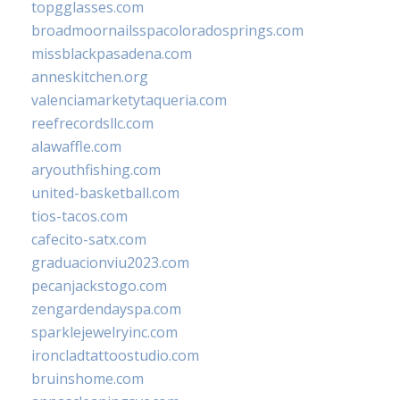
topgglasses.com
broadmoornailsspacoloradosprings.com
missblackpasadena.com
anneskitchen.org
valenciamarketytaqueria.com
reefrecordsllc.com
alawaffle.com
aryouthfishing.com
united-basketball.com
tios-tacos.com
cafecito-satx.com
graduacionviu2023.com
pecanjackstogo.com
zengardendayspa.com
sparklejewelryinc.com
ironcladtattoostudio.com
bruinshome.com