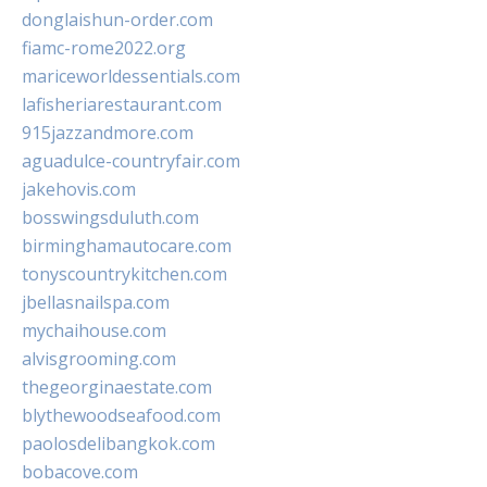
donglaishun-order.com
fiamc-rome2022.org
mariceworldessentials.com
lafisheriarestaurant.com
915jazzandmore.com
aguadulce-countryfair.com
jakehovis.com
bosswingsduluth.com
birminghamautocare.com
tonyscountrykitchen.com
jbellasnailspa.com
mychaihouse.com
alvisgrooming.com
thegeorginaestate.com
blythewoodseafood.com
paolosdelibangkok.com
bobacove.com