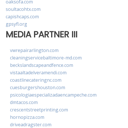
oaksofa.com
soultacohtx.com
capishcaps.com
gpsyfl.org
MEDIA PARTNER III
vwrepairarlington.com
cleaningservicebaltimore-md.com
beckslandscapeandfence.com
vistaaltadelveramendi.com
coastlinecateringnc.com
cuesburgershouston.com
psicologiaespecializadaencampeche.com
dmtacos.com
crescentstreetprinting.com
hornopizza.com
driveadragster.com