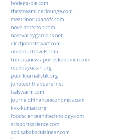
bodega-ole.com
thestreamlinerlounge.com
mestrinorubanofc.com
novelatherton.com
nassvalleygardens.net
electjohnstewart.com
omptourtravels.com
tribratanews-polreskebumen.com
rsudbayuasih.org
publikjurnalistik.org
juneteenthapparel.net
italywarm.com
journaloffinanceeconomics.com
kvk-kumari.org
foodscienceandtechnology.com
scisportsscience.com
addisababacuisineaz.com