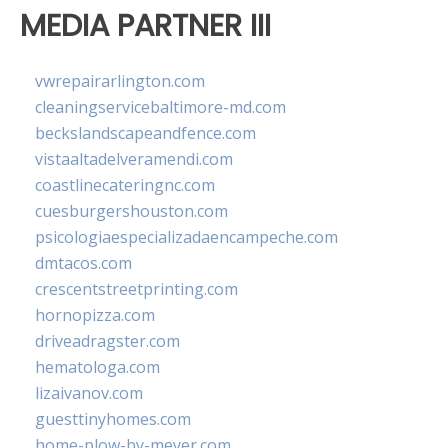
MEDIA PARTNER III
vwrepairarlington.com
cleaningservicebaltimore-md.com
beckslandscapeandfence.com
vistaaltadelveramendi.com
coastlinecateringnc.com
cuesburgershouston.com
psicologiaespecializadaencampeche.com
dmtacos.com
crescentstreetprinting.com
hornopizza.com
driveadragster.com
hematologa.com
lizaivanov.com
guesttinyhomes.com
home-plow-by-meyer.com