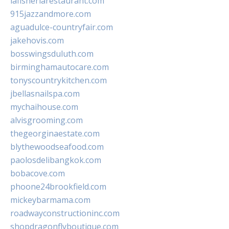
lafisheriarestaurant.com
915jazzandmore.com
aguadulce-countryfair.com
jakehovis.com
bosswingsduluth.com
birminghamautocare.com
tonyscountrykitchen.com
jbellasnailspa.com
mychaihouse.com
alvisgrooming.com
thegeorginaestate.com
blythewoodseafood.com
paolosdelibangkok.com
bobacove.com
phoone24brookfield.com
mickeybarmama.com
roadwayconstructioninc.com
shopdragonflyboutique.com