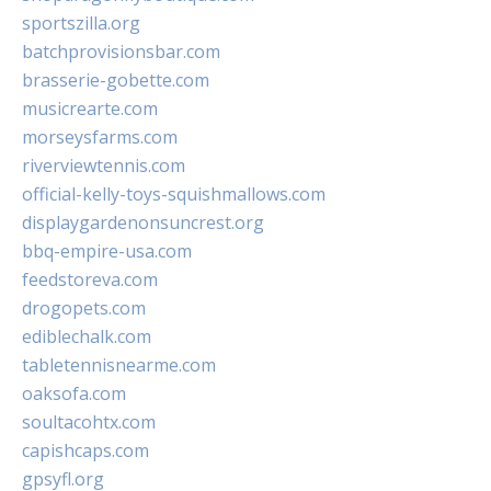
sportszilla.org
batchprovisionsbar.com
brasserie-gobette.com
musicrearte.com
morseysfarms.com
riverviewtennis.com
official-kelly-toys-squishmallows.com
displaygardenonsuncrest.org
bbq-empire-usa.com
feedstoreva.com
drogopets.com
ediblechalk.com
tabletennisnearme.com
oaksofa.com
soultacohtx.com
capishcaps.com
gpsyfl.org