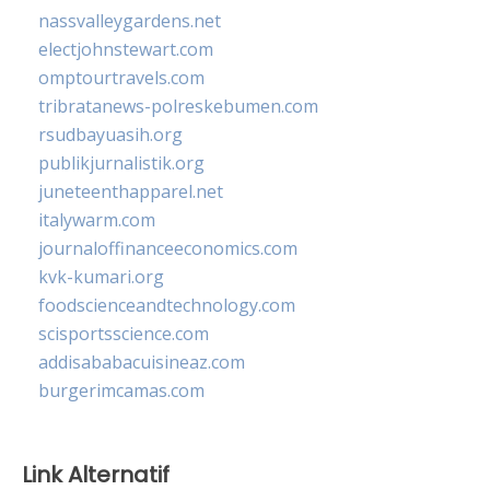
nassvalleygardens.net
electjohnstewart.com
omptourtravels.com
tribratanews-polreskebumen.com
rsudbayuasih.org
publikjurnalistik.org
juneteenthapparel.net
italywarm.com
journaloffinanceeconomics.com
kvk-kumari.org
foodscienceandtechnology.com
scisportsscience.com
addisababacuisineaz.com
burgerimcamas.com
Link Alternatif