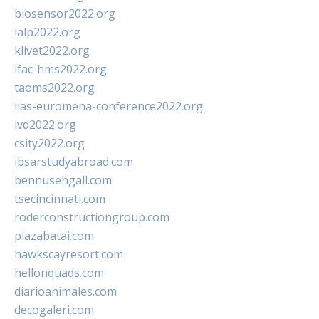
biosensor2022.org
ialp2022.org
klivet2022.org
ifac-hms2022.org
taoms2022.org
iias-euromena-conference2022.org
ivd2022.org
csity2022.org
ibsarstudyabroad.com
bennusehgall.com
tsecincinnati.com
roderconstructiongroup.com
plazabatai.com
hawkscayresort.com
hellonquads.com
diarioanimales.com
decogaleri.com