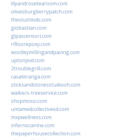
lilyandrosetearoom.com
olivesburgberrypatch.com
theslushkids.com
giobastian.com
glpascensori.com
rifloorepoxy.com
woolleymillingandpaving.com
uptonpvd.com
2troublegrill.com
casateranga.com
sticksandstonesstudiooh.com
walkers-treeservice.com
shopmossi.com
untamedcollectivesd.com
mxpwellness.com
infernocanine.com
thepaperhousecollection.com