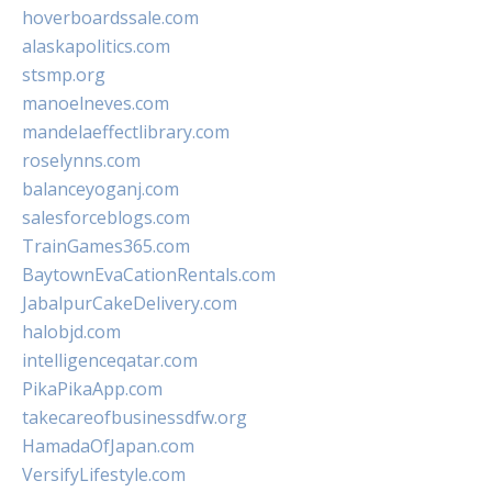
hoverboardssale.com
alaskapolitics.com
stsmp.org
manoelneves.com
mandelaeffectlibrary.com
roselynns.com
balanceyoganj.com
salesforceblogs.com
TrainGames365.com
BaytownEvaCationRentals.com
JabalpurCakeDelivery.com
halobjd.com
intelligenceqatar.com
PikaPikaApp.com
takecareofbusinessdfw.org
HamadaOfJapan.com
VersifyLifestyle.com