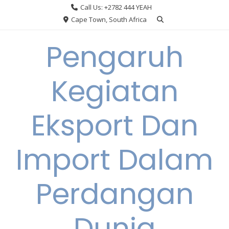
Skip
Call Us: +2782 444 YEAH
to
Cape Town, South Africa
content
Pengaruh
Kegiatan
Eksport Dan
Import Dalam
Perdangan
Dunia