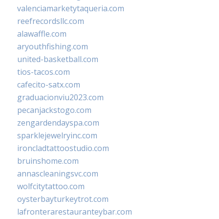
valenciamarketytaqueria.com
reefrecordsllc.com
alawaffle.com
aryouthfishing.com
united-basketball.com
tios-tacos.com
cafecito-satx.com
graduacionviu2023.com
pecanjackstogo.com
zengardendayspa.com
sparklejewelryinc.com
ironcladtattoostudio.com
bruinshome.com
annascleaningsvc.com
wolfcitytattoo.com
oysterbayturkeytrot.com
lafronterarestauranteybar.com