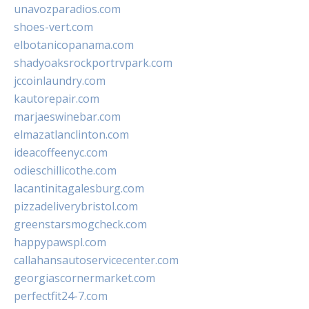
unavozparadios.com
shoes-vert.com
elbotanicopanama.com
shadyoaksrockportrvpark.com
jccoinlaundry.com
kautorepair.com
marjaeswinebar.com
elmazatlanclinton.com
ideacoffeenyc.com
odieschillicothe.com
lacantinitagalesburg.com
pizzadeliverybristol.com
greenstarsmogcheck.com
happypawspl.com
callahansautoservicecenter.com
georgiascornermarket.com
perfectfit24-7.com