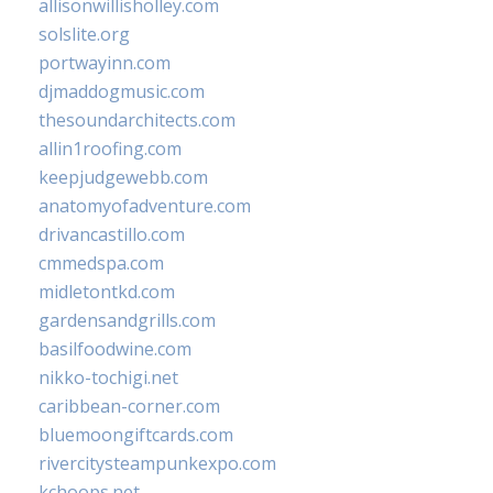
allisonwillisholley.com
solslite.org
portwayinn.com
djmaddogmusic.com
thesoundarchitects.com
allin1roofing.com
keepjudgewebb.com
anatomyofadventure.com
drivancastillo.com
cmmedspa.com
midletontkd.com
gardensandgrills.com
basilfoodwine.com
nikko-tochigi.net
caribbean-corner.com
bluemoongiftcards.com
rivercitysteampunkexpo.com
kchoops.net