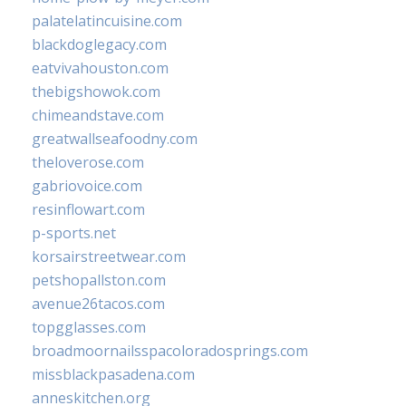
palatelatincuisine.com
blackdoglegacy.com
eatvivahouston.com
thebigshowok.com
chimeandstave.com
greatwallseafoodny.com
theloverose.com
gabriovoice.com
resinflowart.com
p-sports.net
korsairstreetwear.com
petshopallston.com
avenue26tacos.com
topgglasses.com
broadmoornailsspacoloradosprings.com
missblackpasadena.com
anneskitchen.org