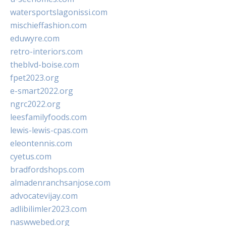
watersportslagonissi.com
mischieffashion.com
eduwyre.com
retro-interiors.com
theblvd-boise.com
fpet2023.org
e-smart2022.org
ngrc2022.org
leesfamilyfoods.com
lewis-lewis-cpas.com
eleontennis.com
cyetus.com
bradfordshops.com
almadenranchsanjose.com
advocatevijay.com
adlibilimler2023.com
naswwebed.org