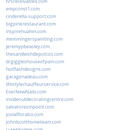
hrsreceivables.com
empconst1.com
cinderella-support.com
bigpinkrestaurant.com
inspirehuahin.com
memmingerspainting.com
jeremypbeasley.com
thesandwichdepotcos.com
drgiggleshouseofpain.com
hotflashdesigns.com
garagenadeau.com
lifestylechauffeurservice.com
EverNewNails.com
insideoutdecoratingcentre.com
salvatoresinpoint.com
jovialfloralco.com
johnlscotthometeam.com
u-seehomes.com