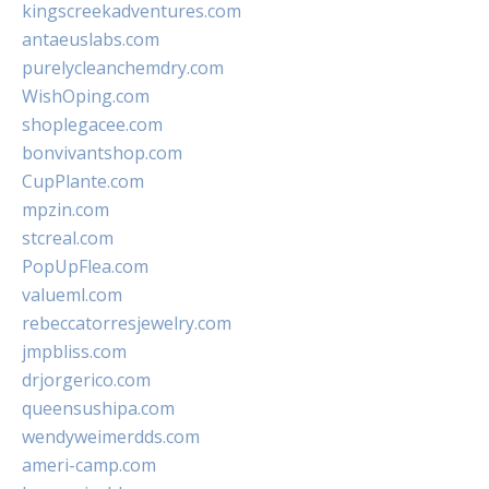
kingscreekadventures.com
antaeuslabs.com
purelycleanchemdry.com
WishOping.com
shoplegacee.com
bonvivantshop.com
CupPlante.com
mpzin.com
stcreal.com
PopUpFlea.com
valueml.com
rebeccatorresjewelry.com
jmpbliss.com
drjorgerico.com
queensushipa.com
wendyweimerdds.com
ameri-camp.com