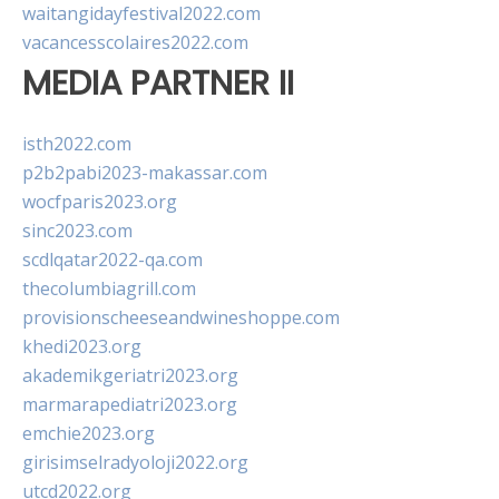
waitangidayfestival2022.com
vacancesscolaires2022.com
MEDIA PARTNER II
isth2022.com
p2b2pabi2023-makassar.com
wocfparis2023.org
sinc2023.com
scdlqatar2022-qa.com
thecolumbiagrill.com
provisionscheeseandwineshoppe.com
khedi2023.org
akademikgeriatri2023.org
marmarapediatri2023.org
emchie2023.org
girisimselradyoloji2022.org
utcd2022.org