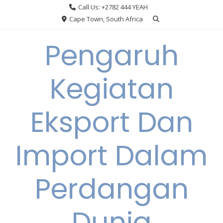
Skip
Call Us: +2782 444 YEAH
to
Cape Town, South Africa
content
Pengaruh
Kegiatan
Eksport Dan
Import Dalam
Perdangan
Dunia