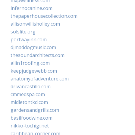
mxpwellness.com
infernocanine.com
thepaperhousecollection.com
allisonwillisholley.com
solslite.org
portwayinn.com
djmaddogmusic.com
thesoundarchitects.com
allin1roofing.com
keepjudgewebb.com
anatomyofadventure.com
drivancastillo.com
cmmedspa.com
midletontkd.com
gardensandgrills.com
basilfoodwine.com
nikko-tochigi.net
caribbean-corner.com