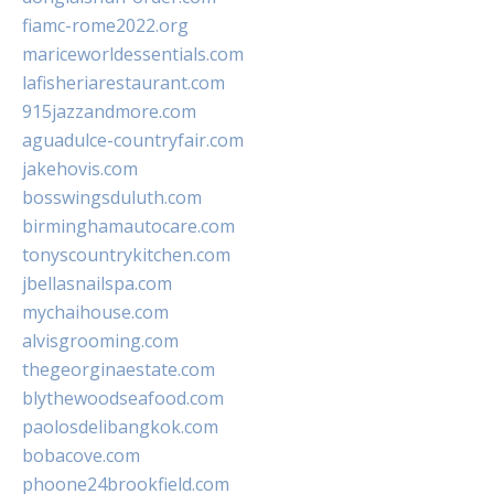
fiamc-rome2022.org
mariceworldessentials.com
lafisheriarestaurant.com
915jazzandmore.com
aguadulce-countryfair.com
jakehovis.com
bosswingsduluth.com
birminghamautocare.com
tonyscountrykitchen.com
jbellasnailspa.com
mychaihouse.com
alvisgrooming.com
thegeorginaestate.com
blythewoodseafood.com
paolosdelibangkok.com
bobacove.com
phoone24brookfield.com