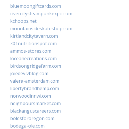
bluemoongiftcards.com
rivercitysteampunkexpo.com
kchoops.net
mountainsideskateshop.com
kirtlandcitytavern.com
301nutritionspot.com
ammos-stores.com
loceanecreations.com
birdsongridgefarm.com
joiedevivblog.com
valera-amsterdam.com
libertybrandhemp.com
norwoodinnwi.com
neighboursmarket.com
blackanguscareers.com
bolesfororegon.com
bodega-ole.com