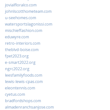
jovialfloralco.com
johnlscotthometeam.com
u-seehomes.com
watersportslagonissi.com
mischieffashion.com
eduwyre.com
retro-interiors.com
theblvd-boise.com
fpet2023.org
e-smart2022.org
ngrc2022.org
leesfamilyfoods.com
lewis-lewis-cpas.com
eleontennis.com
cyetus.com
bradfordshops.com
almadenranchsanjose.com