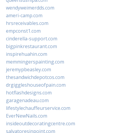
queensushipa.com
wendyweimerdds.com
ameri-camp.com
hrsreceivables.com
empconst1.com
cinderella-support.com
bigpinkrestaurant.com
inspirehuahin.com
memmingerspainting.com
jeremypbeasley.com
thesandwichdepotcos.com
drgiggleshouseofpain.com
hotflashdesigns.com
garagenadeau.com
lifestylechauffeurservice.com
EverNewNails.com
insideoutdecoratingcentre.com
salvatoresinpoint.com