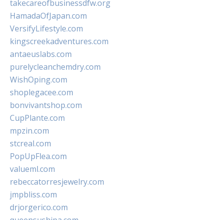
takecareofbusinessdfw.org
HamadaOfJapan.com
VersifyLifestyle.com
kingscreekadventures.com
antaeuslabs.com
purelycleanchemdry.com
WishOping.com
shoplegacee.com
bonvivantshop.com
CupPlante.com
mpzin.com
stcreal.com
PopUpFlea.com
valueml.com
rebeccatorresjewelry.com
jmpbliss.com
drjorgerico.com