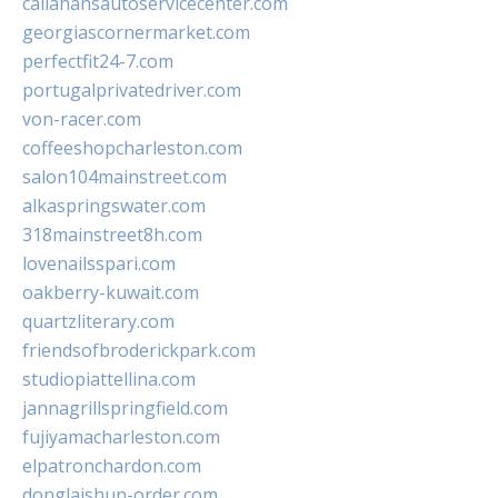
callahansautoservicecenter.com
georgiascornermarket.com
perfectfit24-7.com
portugalprivatedriver.com
von-racer.com
coffeeshopcharleston.com
salon104mainstreet.com
alkaspringswater.com
318mainstreet8h.com
lovenailsspari.com
oakberry-kuwait.com
quartzliterary.com
friendsofbroderickpark.com
studiopiattellina.com
jannagrillspringfield.com
fujiyamacharleston.com
elpatronchardon.com
donglaishun-order.com