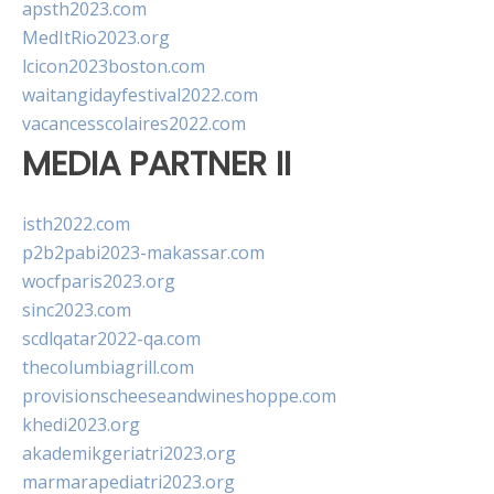
apsth2023.com
MedItRio2023.org
lcicon2023boston.com
waitangidayfestival2022.com
vacancesscolaires2022.com
MEDIA PARTNER II
isth2022.com
p2b2pabi2023-makassar.com
wocfparis2023.org
sinc2023.com
scdlqatar2022-qa.com
thecolumbiagrill.com
provisionscheeseandwineshoppe.com
khedi2023.org
akademikgeriatri2023.org
marmarapediatri2023.org