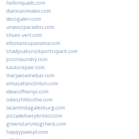
hellonquads.com
diarioanimales.com
decogaleri.com
unavozparadios.com
shoes-vert.com
elbotanicopanama.com
shadyoaksrockportrvpark.com
jccoinlaundry.com
kautorepair.com
marjaeswinebar.com
elmazatlanclinton.com
ideacoffeenyc.com
odieschillicothe.com
lacantinitagalesburg.com
pizzadeliverybristol.com
greenstarsmogcheck.com
happypawspl.com