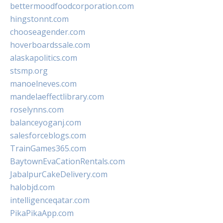
bettermoodfoodcorporation.com
hingstonnt.com
chooseagender.com
hoverboardssale.com
alaskapolitics.com
stsmp.org
manoelneves.com
mandelaeffectlibrary.com
roselynns.com
balanceyoganj.com
salesforceblogs.com
TrainGames365.com
BaytownEvaCationRentals.com
JabalpurCakeDelivery.com
halobjd.com
intelligenceqatar.com
PikaPikaApp.com