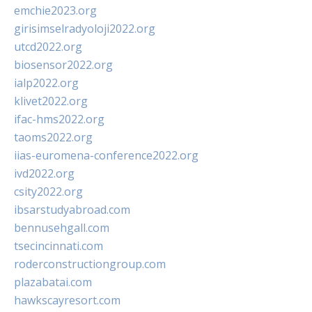
emchie2023.org
girisimselradyoloji2022.org
utcd2022.org
biosensor2022.org
ialp2022.org
klivet2022.org
ifac-hms2022.org
taoms2022.org
iias-euromena-conference2022.org
ivd2022.org
csity2022.org
ibsarstudyabroad.com
bennusehgall.com
tsecincinnati.com
roderconstructiongroup.com
plazabatai.com
hawkscayresort.com