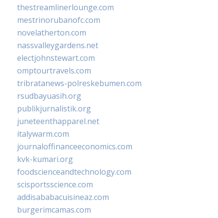
thestreamlinerlounge.com
mestrinorubanofc.com
novelatherton.com
nassvalleygardens.net
electjohnstewart.com
omptourtravels.com
tribratanews-polreskebumen.com
rsudbayuasih.org
publikjurnalistik.org
juneteenthapparel.net
italywarm.com
journaloffinanceeconomics.com
kvk-kumari.org
foodscienceandtechnology.com
scisportsscience.com
addisababacuisineaz.com
burgerimcamas.com