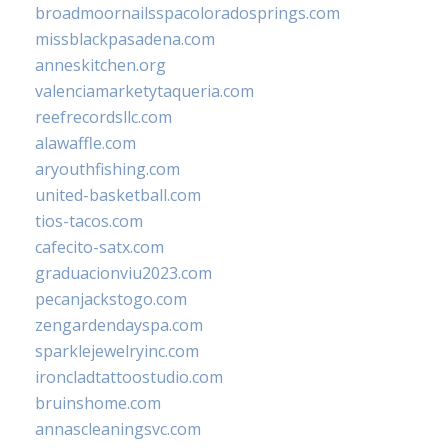
broadmoornailsspacoloradosprings.com
missblackpasadena.com
anneskitchen.org
valenciamarketytaqueria.com
reefrecordsllc.com
alawaffle.com
aryouthfishing.com
united-basketball.com
tios-tacos.com
cafecito-satx.com
graduacionviu2023.com
pecanjackstogo.com
zengardendayspa.com
sparklejewelryinc.com
ironcladtattoostudio.com
bruinshome.com
annascleaningsvc.com