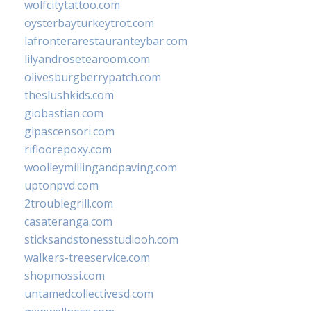
wolfcitytattoo.com
oysterbayturkeytrot.com
lafronterarestauranteybar.com
lilyandrosetearoom.com
olivesburgberrypatch.com
theslushkids.com
giobastian.com
glpascensori.com
rifloorepoxy.com
woolleymillingandpaving.com
uptonpvd.com
2troublegrill.com
casateranga.com
sticksandstonesstudiooh.com
walkers-treeservice.com
shopmossi.com
untamedcollectivesd.com