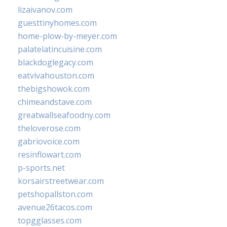
lizaivanov.com
guesttinyhomes.com
home-plow-by-meyer.com
palatelatincuisine.com
blackdoglegacy.com
eatvivahouston.com
thebigshowok.com
chimeandstave.com
greatwallseafoodny.com
theloverose.com
gabriovoice.com
resinflowart.com
p-sports.net
korsairstreetwear.com
petshopallston.com
avenue26tacos.com
topgglasses.com