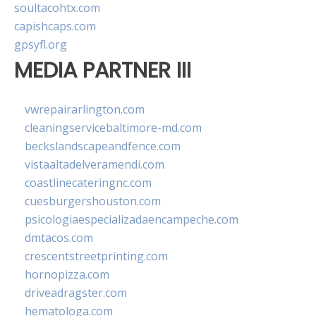
soultacohtx.com
capishcaps.com
gpsyfl.org
MEDIA PARTNER III
vwrepairarlington.com
cleaningservicebaltimore-md.com
beckslandscapeandfence.com
vistaaltadelveramendi.com
coastlinecateringnc.com
cuesburgershouston.com
psicologiaespecializadaencampeche.com
dmtacos.com
crescentstreetprinting.com
hornopizza.com
driveadragster.com
hematologa.com