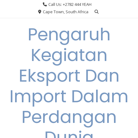
Skip
Call Us: +2782 444 YEAH
to
Cape Town, South Africa
content
Pengaruh
Kegiatan
Eksport Dan
Import Dalam
Perdangan
Dunia