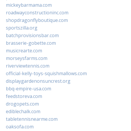
mickeybarmama.com
roadwayconstructioninc.com
shopdragonflyboutique.com
sportszilla.org
batchprovisionsbar.com
brasserie-gobette.com
musicrearte.com
morseysfarms.com
riverviewtennis.com
official-kelly-toys-squishmallows.com
displaygardenonsuncrest.org
bbq-empire-usa.com
feedstoreva.com
drogopets.com
ediblechalk.com
tabletennisnearme.com
oaksofa.com