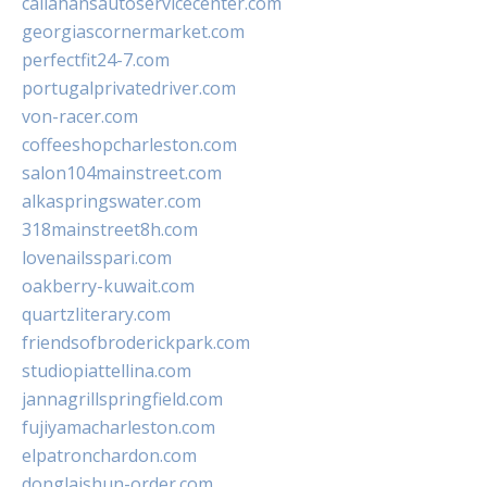
callahansautoservicecenter.com
georgiascornermarket.com
perfectfit24-7.com
portugalprivatedriver.com
von-racer.com
coffeeshopcharleston.com
salon104mainstreet.com
alkaspringswater.com
318mainstreet8h.com
lovenailsspari.com
oakberry-kuwait.com
quartzliterary.com
friendsofbroderickpark.com
studiopiattellina.com
jannagrillspringfield.com
fujiyamacharleston.com
elpatronchardon.com
donglaishun-order.com