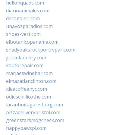
hellonquads.com
diarioanimales.com
decogaleri.com
unavozparadios.com
shoes-vert.com
elbotanicopanama.com
shadyoaksrockportrvpark.com
jccoinlaundry.com
kautorepair.com
marjaeswinebar.com
elmazatlanclinton.com
ideacoffeenyc.com
odieschillicothe.com
lacantinitagalesburg.com
pizzadeliverybristol.com
greenstarsmogcheck.com
happypawspl.com