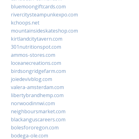
bluemoongiftcards.com
rivercitysteampunkexpo.com
kchoops.net
mountainsideskateshop.com
kirtlandcitytavern.com
301nutritionspot.com
ammos-stores.com
loceanecreations.com
birdsongridgefarm.com
joiedevivblog.com
valera-amsterdam.com
libertybrandhemp.com
norwoodinnwi.com
neighboursmarket.com
blackanguscareers.com
bolesfororegon.com
bodega-ole.com