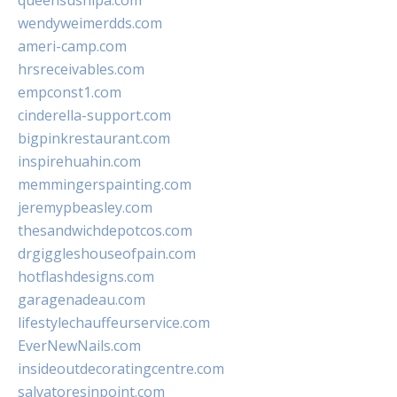
queensushipa.com
wendyweimerdds.com
ameri-camp.com
hrsreceivables.com
empconst1.com
cinderella-support.com
bigpinkrestaurant.com
inspirehuahin.com
memmingerspainting.com
jeremypbeasley.com
thesandwichdepotcos.com
drgiggleshouseofpain.com
hotflashdesigns.com
garagenadeau.com
lifestylechauffeurservice.com
EverNewNails.com
insideoutdecoratingcentre.com
salvatoresinpoint.com