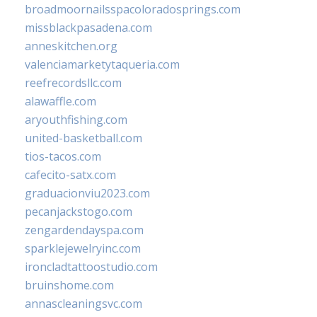
broadmoornailsspacoloradosprings.com
missblackpasadena.com
anneskitchen.org
valenciamarketytaqueria.com
reefrecordsllc.com
alawaffle.com
aryouthfishing.com
united-basketball.com
tios-tacos.com
cafecito-satx.com
graduacionviu2023.com
pecanjackstogo.com
zengardendayspa.com
sparklejewelryinc.com
ironcladtattoostudio.com
bruinshome.com
annascleaningsvc.com