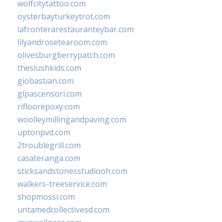
wolfcitytattoo.com
oysterbayturkeytrot.com
lafronterarestauranteybar.com
lilyandrosetearoom.com
olivesburgberrypatch.com
theslushkids.com
giobastian.com
glpascensori.com
rifloorepoxy.com
woolleymillingandpaving.com
uptonpvd.com
2troublegrill.com
casateranga.com
sticksandstonesstudiooh.com
walkers-treeservice.com
shopmossi.com
untamedcollectivesd.com