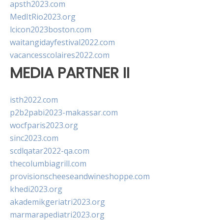
apsth2023.com
MedItRio2023.org
lcicon2023boston.com
waitangidayfestival2022.com
vacancesscolaires2022.com
MEDIA PARTNER II
isth2022.com
p2b2pabi2023-makassar.com
wocfparis2023.org
sinc2023.com
scdlqatar2022-qa.com
thecolumbiagrill.com
provisionscheeseandwineshoppe.com
khedi2023.org
akademikgeriatri2023.org
marmarapediatri2023.org