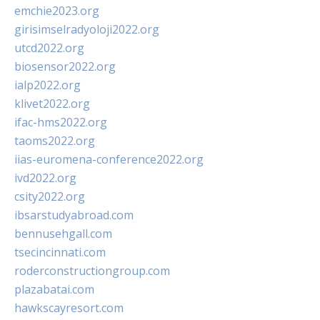
emchie2023.org
girisimselradyoloji2022.org
utcd2022.org
biosensor2022.org
ialp2022.org
klivet2022.org
ifac-hms2022.org
taoms2022.org
iias-euromena-conference2022.org
ivd2022.org
csity2022.org
ibsarstudyabroad.com
bennusehgall.com
tsecincinnati.com
roderconstructiongroup.com
plazabatai.com
hawkscayresort.com