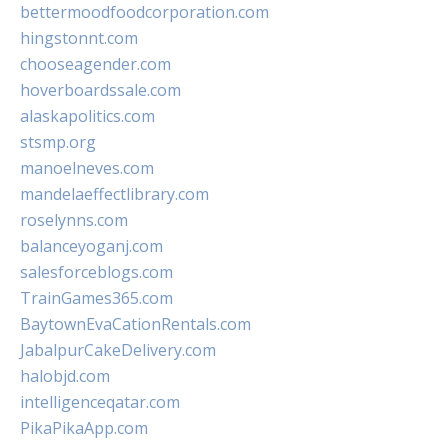
bettermoodfoodcorporation.com
hingstonnt.com
chooseagender.com
hoverboardssale.com
alaskapolitics.com
stsmp.org
manoelneves.com
mandelaeffectlibrary.com
roselynns.com
balanceyoganj.com
salesforceblogs.com
TrainGames365.com
BaytownEvaCationRentals.com
JabalpurCakeDelivery.com
halobjd.com
intelligenceqatar.com
PikaPikaApp.com