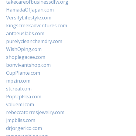
takecareofbusinessdfw.org
HamadaOfJapan.com
VersifyLifestyle.com
kingscreekadventures.com
antaeuslabs.com
purelycleanchemdry.com
WishOping.com
shoplegacee.com
bonvivantshop.com
CupPlante.com
mpzin.com
stcreal.com
PopUpFlea.com
valueml.com
rebeccatorresjewelry.com
jmpbliss.com
drjorgerico.com