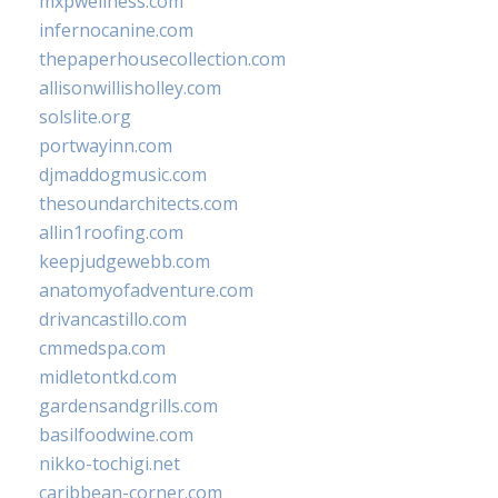
mxpwellness.com
infernocanine.com
thepaperhousecollection.com
allisonwillisholley.com
solslite.org
portwayinn.com
djmaddogmusic.com
thesoundarchitects.com
allin1roofing.com
keepjudgewebb.com
anatomyofadventure.com
drivancastillo.com
cmmedspa.com
midletontkd.com
gardensandgrills.com
basilfoodwine.com
nikko-tochigi.net
caribbean-corner.com