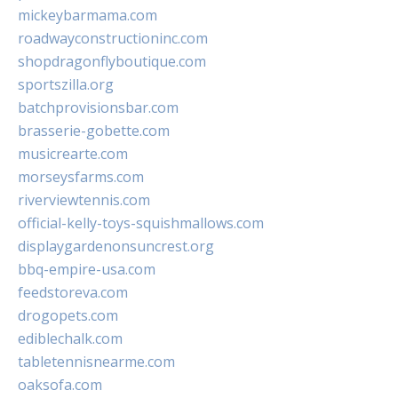
mickeybarmama.com
roadwayconstructioninc.com
shopdragonflyboutique.com
sportszilla.org
batchprovisionsbar.com
brasserie-gobette.com
musicrearte.com
morseysfarms.com
riverviewtennis.com
official-kelly-toys-squishmallows.com
displaygardenonsuncrest.org
bbq-empire-usa.com
feedstoreva.com
drogopets.com
ediblechalk.com
tabletennisnearme.com
oaksofa.com