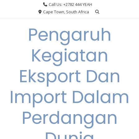
Skip
Call Us: +2782 444 YEAH
to
Cape Town, South Africa
content
Pengaruh
Kegiatan
Eksport Dan
Import Dalam
Perdangan
Dunia