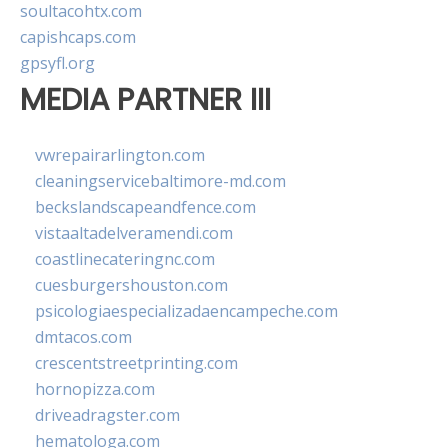
soultacohtx.com
capishcaps.com
gpsyfl.org
MEDIA PARTNER III
vwrepairarlington.com
cleaningservicebaltimore-md.com
beckslandscapeandfence.com
vistaaltadelveramendi.com
coastlinecateringnc.com
cuesburgershouston.com
psicologiaespecializadaencampeche.com
dmtacos.com
crescentstreetprinting.com
hornopizza.com
driveadragster.com
hematologa.com