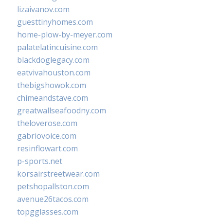
lizaivanov.com
guesttinyhomes.com
home-plow-by-meyer.com
palatelatincuisine.com
blackdoglegacy.com
eatvivahouston.com
thebigshowok.com
chimeandstave.com
greatwallseafoodny.com
theloverose.com
gabriovoice.com
resinflowart.com
p-sports.net
korsairstreetwear.com
petshopallston.com
avenue26tacos.com
topgglasses.com