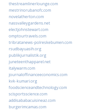
thestreamlinerlounge.com
mestrinorubanofc.com
novelatherton.com
nassvalleygardens.net
electjohnstewart.com
omptourtravels.com
tribratanews-polreskebumen.com
rsudbayuasih.org
publikjurnalistik.org
juneteenthapparel.net
italywarm.com
journaloffinanceeconomics.com
kvk-kumari.org
foodscienceandtechnology.com
scisportsscience.com
addisababacuisineaz.com
burgerimcamas.com