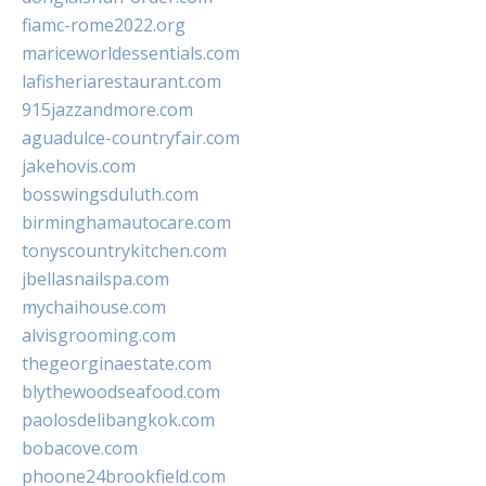
fiamc-rome2022.org
mariceworldessentials.com
lafisheriarestaurant.com
915jazzandmore.com
aguadulce-countryfair.com
jakehovis.com
bosswingsduluth.com
birminghamautocare.com
tonyscountrykitchen.com
jbellasnailspa.com
mychaihouse.com
alvisgrooming.com
thegeorginaestate.com
blythewoodseafood.com
paolosdelibangkok.com
bobacove.com
phoone24brookfield.com