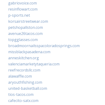
gabriovoice.com
resinflowart.com
p-sports.net
korsairstreetwear.com
petshopallston.com
avenue26tacos.com
topgglasses.com
broadmoornailsspacoloradosprings.com
missblackpasadena.com
anneskitchen.org
valenciamarketytaqueria.com
reefrecordsllc.com
alawaffle.com
aryouthfishing.com
united-basketball.com
tios-tacos.com
cafecito-satx.com