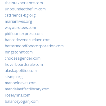
theintexperience.com
unboundedthefilm.com
catfriends-bg.org
marianlives.org
waywardtees.com
pidfloorsexpress.com
bancodevenezuelaen.com
bettermoodfoodcorporation.com
hingstonnt.com
chooseagender.com
hoverboardssale.com
alaskapolitics.com
stsmp.org
manoelneves.com
mandelaeffectlibrary.com
roselynns.com
balanceyoganj.com