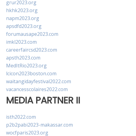
grur2023.org
hkhk2023.org
napm2023.org
apsdfd2023.org
forumausape2023.com
imkl2023.com
careerfaircsd2023.com
apsth2023.com
MedItRio2023.org
lcicon2023boston.com
waitangidayfestival2022.com
vacancesscolaires2022.com
MEDIA PARTNER II
isth2022.com
p2b2pabi2023-makassar.com
wocfparis2023.org