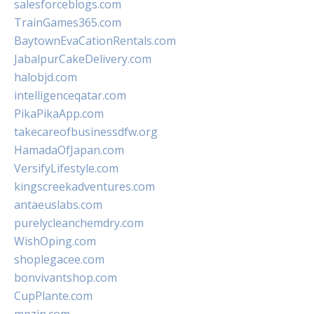
salesforceblogs.com
TrainGames365.com
BaytownEvaCationRentals.com
JabalpurCakeDelivery.com
halobjd.com
intelligenceqatar.com
PikaPikaApp.com
takecareofbusinessdfw.org
HamadaOfJapan.com
VersifyLifestyle.com
kingscreekadventures.com
antaeuslabs.com
purelycleanchemdry.com
WishOping.com
shoplegacee.com
bonvivantshop.com
CupPlante.com