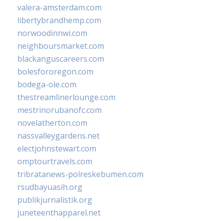
valera-amsterdam.com
libertybrandhemp.com
norwoodinnwi.com
neighboursmarket.com
blackanguscareers.com
bolesfororegon.com
bodega-ole.com
thestreamlinerlounge.com
mestrinorubanofc.com
novelatherton.com
nassvalleygardens.net
electjohnstewart.com
omptourtravels.com
tribratanews-polreskebumen.com
rsudbayuasih.org
publikjurnalistik.org
juneteenthapparel.net