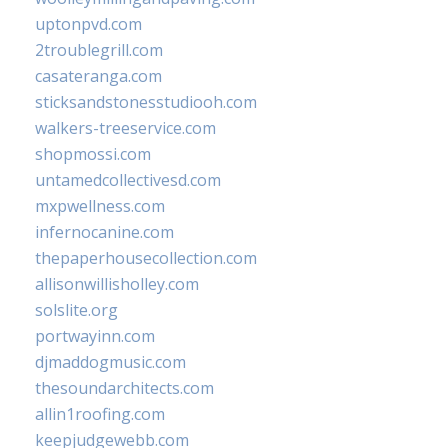
uptonpvd.com
2troublegrill.com
casateranga.com
sticksandstonesstudiooh.com
walkers-treeservice.com
shopmossi.com
untamedcollectivesd.com
mxpwellness.com
infernocanine.com
thepaperhousecollection.com
allisonwillisholley.com
solslite.org
portwayinn.com
djmaddogmusic.com
thesoundarchitects.com
allin1roofing.com
keepjudgewebb.com