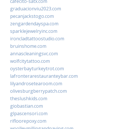
cafecito-satx.com
graduacionviu2023.com
pecanjackstogo.com
zengardendayspa.com
sparklejewelryinc.com
ironcladtattoostudio.com
bruinshome.com
annascleaningsvc.com
wolfcitytattoo.com
oysterbayturkeytrot.com
lafronterarestauranteybar.com
lilyandrosetearoom.com
olivesburgberrypatch.com
theslushkids.com
giobastian.com
glpascensori.com
rifloorepoxy.com
woolleymillingandpaving.com