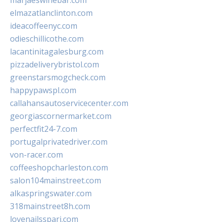
marjaeswinebar.com
elmazatlanclinton.com
ideacoffeenyc.com
odieschillicothe.com
lacantinitagalesburg.com
pizzadeliverybristol.com
greenstarsmogcheck.com
happypawspl.com
callahansautoservicecenter.com
georgiascornermarket.com
perfectfit24-7.com
portugalprivatedriver.com
von-racer.com
coffeeshopcharleston.com
salon104mainstreet.com
alkaspringswater.com
318mainstreet8h.com
lovenailsspari.com