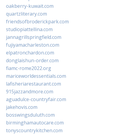
oakberry-kuwait.com
quartzliterary.com
friendsofbroderickpark.com
studiopiattellina.com
jannagrillspringfield.com
fujiyamacharleston.com
elpatronchardon.com
donglaishun-order.com
fiamc-rome2022.org
mariceworldessentials.com
lafisheriarestaurant.com
915jazzandmore.com
aguadulce-countryfair.com
jakehovis.com
bosswingsduluth.com
birminghamautocare.com
tonyscountrykitchen.com