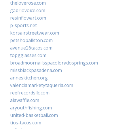
theloverose.com
gabriovoice.com
resinflowart.com
p-sports.net
korsairstreetwear.com
petshopallston.com
avenue26tacos.com
topgglasses.com
broadmoornailsspacoloradosprings.com
missblackpasadena.com
anneskitchen.org
valenciamarketytaqueria.com
reefrecordsllc.com
alawaffle.com
aryouthfishing.com
united-basketball.com
tios-tacos.com