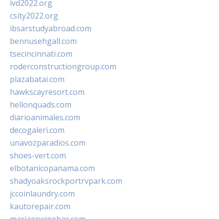
ivd2022.org
csity2022.org
ibsarstudyabroad.com
bennusehgall.com
tsecincinnati.com
roderconstructiongroup.com
plazabatai.com
hawkscayresort.com
hellonquads.com
diarioanimales.com
decogaleri.com
unavozparadios.com
shoes-vert.com
elbotanicopanama.com
shadyoaksrockportrvpark.com
jccoinlaundry.com
kautorepair.com