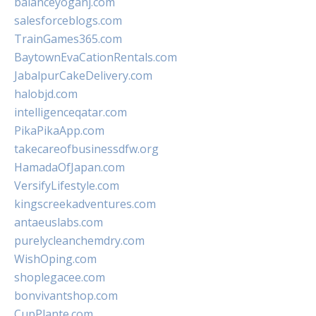
balanceyoganj.com
salesforceblogs.com
TrainGames365.com
BaytownEvaCationRentals.com
JabalpurCakeDelivery.com
halobjd.com
intelligenceqatar.com
PikaPikaApp.com
takecareofbusinessdfw.org
HamadaOfJapan.com
VersifyLifestyle.com
kingscreekadventures.com
antaeuslabs.com
purelycleanchemdry.com
WishOping.com
shoplegacee.com
bonvivantshop.com
CupPlante.com