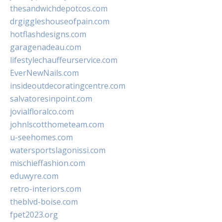
thesandwichdepotcos.com
drgiggleshouseofpain.com
hotflashdesigns.com
garagenadeau.com
lifestylechauffeurservice.com
EverNewNails.com
insideoutdecoratingcentre.com
salvatoresinpoint.com
jovialfloralco.com
johnlscotthometeam.com
u-seehomes.com
watersportslagonissi.com
mischieffashion.com
eduwyre.com
retro-interiors.com
theblvd-boise.com
fpet2023.org