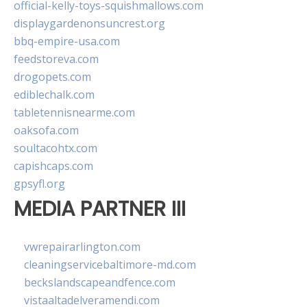
official-kelly-toys-squishmallows.com
displaygardenonsuncrest.org
bbq-empire-usa.com
feedstoreva.com
drogopets.com
ediblechalk.com
tabletennisnearme.com
oaksofa.com
soultacohtx.com
capishcaps.com
gpsyfl.org
MEDIA PARTNER III
vwrepairarlington.com
cleaningservicebaltimore-md.com
beckslandscapeandfence.com
vistaaltadelveramendi.com