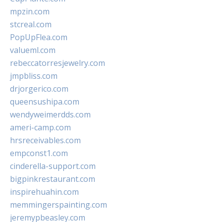
mpzin.com
stcreal.com
PopUpFlea.com
valueml.com
rebeccatorresjewelry.com
jmpbliss.com
drjorgerico.com
queensushipa.com
wendyweimerdds.com
ameri-camp.com
hrsreceivables.com
empconst1.com
cinderella-support.com
bigpinkrestaurant.com
inspirehuahin.com
memmingerspainting.com
jeremypbeasley.com