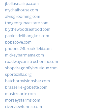
jbellasnailspa.com
mychaihouse.com
alvisgrooming.com
thegeorginaestate.com
blythewoodseafood.com
paolosdelibangkok.com
bobacove.com
phoone24brookfield.com
mickeybarmama.com
roadwayconstructioninc.com
shopdragonflyboutique.com
sportszilla.org
batchprovisionsbar.com
brasserie-gobette.com
musicrearte.com
morseysfarms.com
riverviewtennis.com