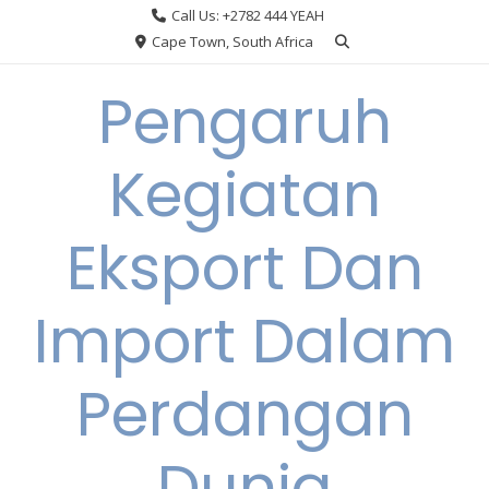
Skip
Call Us: +2782 444 YEAH
to
Cape Town, South Africa
content
Pengaruh
Kegiatan
Eksport Dan
Import Dalam
Perdangan
Dunia