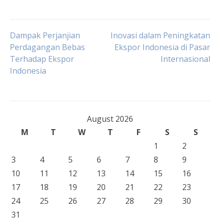
Post
Dampak Perjanjian
Inovasi dalam Peningkatan
Perdagangan Bebas
Ekspor Indonesia di Pasar
Terhadap Ekspor
Internasional
navigation
Indonesia
August 2026
M
T
W
T
F
S
S
1
2
3
4
5
6
7
8
9
10
11
12
13
14
15
16
17
18
19
20
21
22
23
24
25
26
27
28
29
30
31