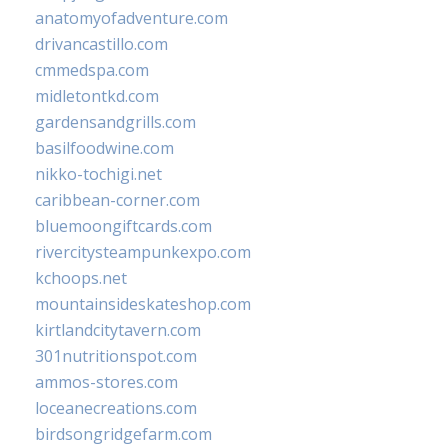
anatomyofadventure.com
drivancastillo.com
cmmedspa.com
midletontkd.com
gardensandgrills.com
basilfoodwine.com
nikko-tochigi.net
caribbean-corner.com
bluemoongiftcards.com
rivercitysteampunkexpo.com
kchoops.net
mountainsideskateshop.com
kirtlandcitytavern.com
301nutritionspot.com
ammos-stores.com
loceanecreations.com
birdsongridgefarm.com