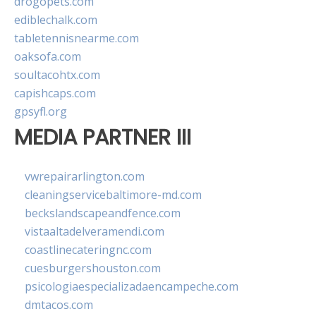
drogopets.com
ediblechalk.com
tabletennisnearme.com
oaksofa.com
soultacohtx.com
capishcaps.com
gpsyfl.org
MEDIA PARTNER III
vwrepairarlington.com
cleaningservicebaltimore-md.com
beckslandscapeandfence.com
vistaaltadelveramendi.com
coastlinecateringnc.com
cuesburgershouston.com
psicologiaespecializadaencampeche.com
dmtacos.com