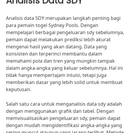
Analisis Data SDY
Analisis data SDY merupakan langkah penting bagi
para pemain togel Sydney Pools. Dengan
mempelajari berbagai pengeluaran sdy sebelumnya,
pemain dapat melakukan prediksi lebih akurat
mengenai hasil yang akan datang. Data yang
konsisten dan terperinci membantu dalam
memahami pola dan tren yang mungkin tampak
dalam angka-angka yang keluar sebelumnya. Hal ini
tidak hanya mempertajam intuisi, tetapi juga
memberikan dasar yang lebih solid untuk membuat
keputusan.
Salah satu cara untuk menganalisis data sdy adalah
dengan menggunakan grafik dan tabel. Dengan
memvisualisasikan pengeluaran sdy, pemain dapat
dengan mudah mengidentifikasi angka-angka yang
sering muncul ataupun yang jarang terlihat. Metode