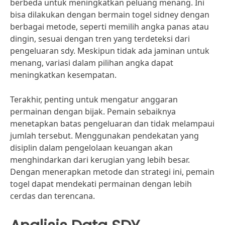
berbeda untuk meningkatkan peluang menang. Ini
bisa dilakukan dengan bermain togel sidney dengan
berbagai metode, seperti memilih angka panas atau
dingin, sesuai dengan tren yang terdeteksi dari
pengeluaran sdy. Meskipun tidak ada jaminan untuk
menang, variasi dalam pilihan angka dapat
meningkatkan kesempatan.
Terakhir, penting untuk mengatur anggaran
permainan dengan bijak. Pemain sebaiknya
menetapkan batas pengeluaran dan tidak melampaui
jumlah tersebut. Menggunakan pendekatan yang
disiplin dalam pengelolaan keuangan akan
menghindarkan dari kerugian yang lebih besar.
Dengan menerapkan metode dan strategi ini, pemain
togel dapat mendekati permainan dengan lebih
cerdas dan terencana.