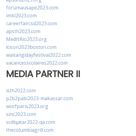
forumausape2023.com
imkl2023.com
careerfaircsd2023.com
apsth2023.com
MedItRio2023.org
lcicon2023boston.com
waitangidayfestival2022.com
vacancesscolaires2022.com
MEDIA PARTNER II
isth2022.com
p2b2pabi2023-makassar.com
wocfparis2023.org
sinc2023.com
scdlqatar2022-qa.com
thecolumbiagrill.com