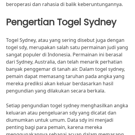
beroperasi dan rahasia di balik keberuntungannya.
Pengertian Togel Sydney
Togel Sydney, atau yang sering disebut juga dengan
togel sdy, merupakan salah satu permainan judi yang
sangat populer di Indonesia. Permainan ini berasal
dari Sydney, Australia, dan telah menarik perhatian
banyak penggemar di tanah air. Dalam togel sydney,
pemain dapat memasang taruhan pada angka yang
mereka prediksi akan keluar berdasarkan hasil
pengundian yang dilakukan secara berkala.
Setiap pengundian togel sydney menghasilkan angka
keluaran atau pengeluaran sdy yang dicatat dan
diumumkan untuk umum. Data sdy ini menjadi
penting bagi para pemain, karena mereka
menggunakannya sebagai acuan dalam memasang