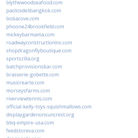
blythewoodseafood.com
paolosdelibangkok.com
bobacove.com
phoone24brookfield.com
mickeybarmama.com
roadwayconstructioninc.com
shopdragonflyboutique.com
sportszilla.org
batchprovisionsbar.com
brasserie-gobette.com
musicrearte.com
morseysfarms.com
riverviewtennis.com
official-kelly-toys-squishmallows.com
displaygardenonsuncrest.org
bbq-empire-usa.com
feedstoreva.com