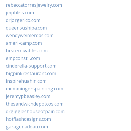
rebeccatorresjewelry.com
jmpbliss.com
drjorgerico.com
queensushipa.com
wendyweimerdds.com
ameri-camp.com
hrsreceivables.com
empconst1.com
cinderella-support.com
bigpinkrestaurant.com
inspirehuahin.com
memmingerspainting.com
jeremypbeasley.com
thesandwichdepotcos.com
drgiggleshouseofpain.com
hotflashdesigns.com
garagenadeau.com