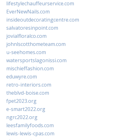
lifestylechauffeurservice.com
EverNewNails.com
insideoutdecoratingcentre.com
salvatoresinpoint.com
jovialfloralco.com
johnlscotthometeam.com
u-seehomes.com
watersportslagonissi.com
mischieffashion.com
eduwyre.com
retro-interiors.com
theblvd-boise.com
fpet2023.org
e-smart2022.org
ngrc2022.org
leesfamilyfoods.com
lewis-lewis-cpas.com