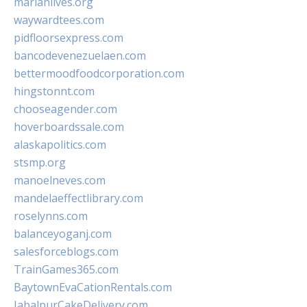
marianlives.org
waywardtees.com
pidfloorsexpress.com
bancodevenezuelaen.com
bettermoodfoodcorporation.com
hingstonnt.com
chooseagender.com
hoverboardssale.com
alaskapolitics.com
stsmp.org
manoelneves.com
mandelaeffectlibrary.com
roselynns.com
balanceyoganj.com
salesforceblogs.com
TrainGames365.com
BaytownEvaCationRentals.com
JabalpurCakeDelivery.com