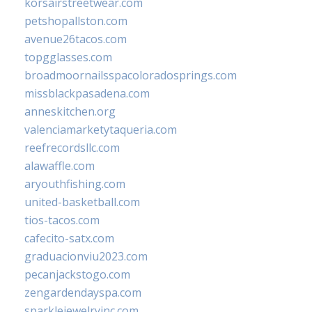
korsairstreetwear.com
petshopallston.com
avenue26tacos.com
topgglasses.com
broadmoornailsspacoloradosprings.com
missblackpasadena.com
anneskitchen.org
valenciamarketytaqueria.com
reefrecordsllc.com
alawaffle.com
aryouthfishing.com
united-basketball.com
tios-tacos.com
cafecito-satx.com
graduacionviu2023.com
pecanjackstogo.com
zengardendayspa.com
sparklejewelryinc.com