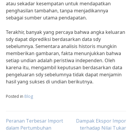
atau sekadar kesempatan untuk mendapatkan
penghasilan tambahan, tanpa menjadikannya
sebagai sumber utama pendapatan.
Terakhir, banyak yang percaya bahwa angka keluaran
sdy dapat diprediksi berdasarkan data sdy
sebelumnya. Sementara analisis historis mungkin
memberikan gambaran, fakta menunjukkan bahwa
setiap undian adalah peristiwa independen. Oleh
karena itu, mengambil keputusan berdasarkan data
pengeluaran sdy sebelumnya tidak dapat menjamin
hasil yang sukses di undian berikutnya.
Posted in
Blog
Post
Peranan Terbesar Import
Dampak Ekspor Impor
dalam Pertumbuhan
terhadap Nilai Tukar