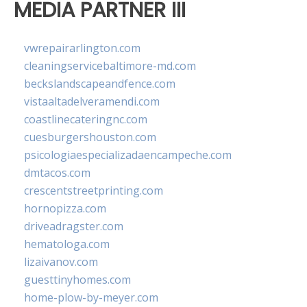
MEDIA PARTNER III
vwrepairarlington.com
cleaningservicebaltimore-md.com
beckslandscapeandfence.com
vistaaltadelveramendi.com
coastlinecateringnc.com
cuesburgershouston.com
psicologiaespecializadaencampeche.com
dmtacos.com
crescentstreetprinting.com
hornopizza.com
driveadragster.com
hematologa.com
lizaivanov.com
guesttinyhomes.com
home-plow-by-meyer.com