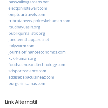
nassvalleygardens.net
electjohnstewart.com
omptourtravels.com
tribratanews-polreskebumen.com
rsudbayuasih.org
publikjurnalistik.org
juneteenthapparel.net
italywarm.com
journaloffinanceeconomics.com
kvk-kumari.org
foodscienceandtechnology.com
scisportsscience.com
addisababacuisineaz.com
burgerimcamas.com
Link Alternatif