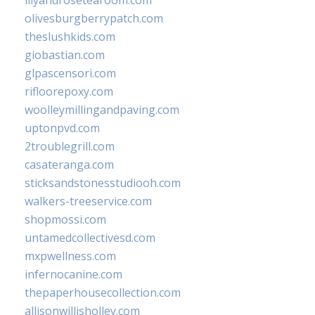
olivesburgberrypatch.com
theslushkids.com
giobastian.com
glpascensori.com
rifloorepoxy.com
woolleymillingandpaving.com
uptonpvd.com
2troublegrill.com
casateranga.com
sticksandstonesstudiooh.com
walkers-treeservice.com
shopmossi.com
untamedcollectivesd.com
mxpwellness.com
infernocanine.com
thepaperhousecollection.com
allisonwillisholley.com