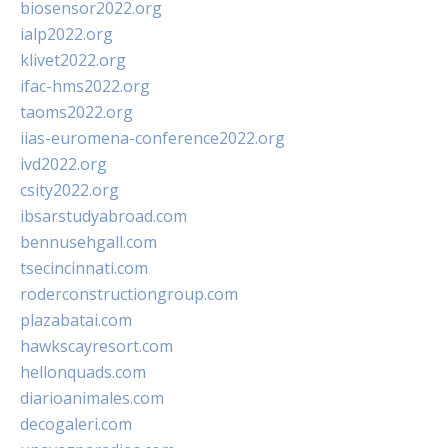
biosensor2022.org
ialp2022.org
klivet2022.org
ifac-hms2022.org
taoms2022.org
iias-euromena-conference2022.org
ivd2022.org
csity2022.org
ibsarstudyabroad.com
bennusehgall.com
tsecincinnati.com
roderconstructiongroup.com
plazabatai.com
hawkscayresort.com
hellonquads.com
diarioanimales.com
decogaleri.com