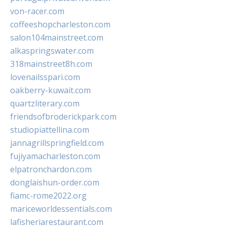
von-racer.com
coffeeshopcharleston.com
salon104mainstreet.com
alkaspringswater.com
318mainstreet8h.com
lovenailsspari.com
oakberry-kuwait.com
quartzliterary.com
friendsofbroderickpark.com
studiopiattellina.com
jannagrillspringfield.com
fujiyamacharleston.com
elpatronchardon.com
donglaishun-order.com
fiamc-rome2022.org
mariceworldessentials.com
lafisheriarestaurant.com