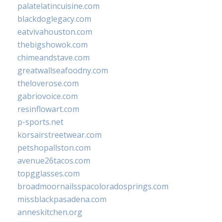
palatelatincuisine.com
blackdoglegacy.com
eatvivahouston.com
thebigshowok.com
chimeandstave.com
greatwallseafoodny.com
theloverose.com
gabriovoice.com
resinflowart.com
p-sports.net
korsairstreetwear.com
petshopallston.com
avenue26tacos.com
topgglasses.com
broadmoornailsspacoloradosprings.com
missblackpasadena.com
anneskitchen.org