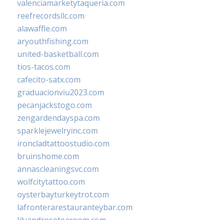
valenciamarketytaqueria.com
reefrecordsllc.com
alawaffle.com
aryouthfishing.com
united-basketball.com
tios-tacos.com
cafecito-satx.com
graduacionviu2023.com
pecanjackstogo.com
zengardendayspa.com
sparklejewelryinc.com
ironcladtattoostudio.com
bruinshome.com
annascleaningsvc.com
wolfcitytattoo.com
oysterbayturkeytrot.com
lafronterarestauranteybar.com
lilyandrosetearoom.com