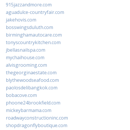
915jazzandmore.com
aguadulce-countryfair.com
jakehovis.com
bosswingsduluth.com
birminghamautocare.com
tonyscountrykitchen.com
jbellasnailspa.com
mychaihouse.com
alvisgrooming.com
thegeorginaestate.com
blythewoodseafood.com
paolosdelibangkok.com
bobacove.com
phoone24brookfield.com
mickeybarmama.com
roadwayconstructioninc.com
shopdragonflyboutique.com