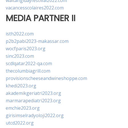
waitangidayfestival2022.com
vacancesscolaires2022.com
MEDIA PARTNER II
isth2022.com
p2b2pabi2023-makassar.com
wocfparis2023.org
sinc2023.com
scdlqatar2022-qa.com
thecolumbiagrill.com
provisionscheeseandwineshoppe.com
khedi2023.org
akademikgeriatri2023.org
marmarapediatri2023.org
emchie2023.org
girisimselradyoloji2022.org
utcd2022.org