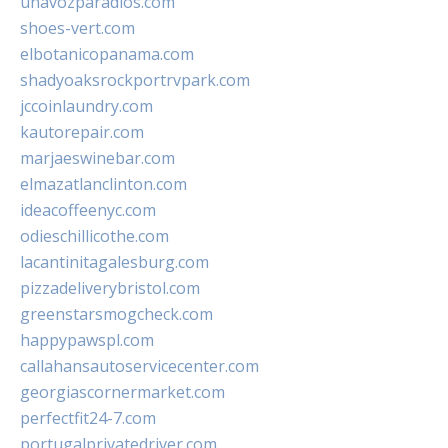
unavozparadios.com
shoes-vert.com
elbotanicopanama.com
shadyoaksrockportrvpark.com
jccoinlaundry.com
kautorepair.com
marjaeswinebar.com
elmazatlanclinton.com
ideacoffeenyc.com
odieschillicothe.com
lacantinitagalesburg.com
pizzadeliverybristol.com
greenstarsmogcheck.com
happypawspl.com
callahansautoservicecenter.com
georgiascornermarket.com
perfectfit24-7.com
portugalprivatedriver.com