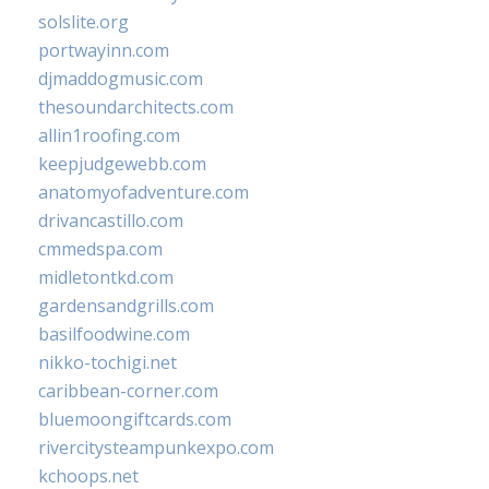
solslite.org
portwayinn.com
djmaddogmusic.com
thesoundarchitects.com
allin1roofing.com
keepjudgewebb.com
anatomyofadventure.com
drivancastillo.com
cmmedspa.com
midletontkd.com
gardensandgrills.com
basilfoodwine.com
nikko-tochigi.net
caribbean-corner.com
bluemoongiftcards.com
rivercitysteampunkexpo.com
kchoops.net