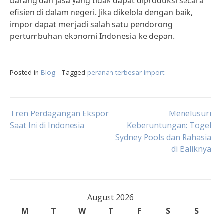
barang dan jasa yang tidak dapat diproduksi secara
efisien di dalam negeri. Jika dikelola dengan baik,
impor dapat menjadi salah satu pendorong
pertumbuhan ekonomi Indonesia ke depan.
Posted in
Blog
Tagged
peranan terbesar import
Post
Tren Perdagangan Ekspor
Menelusuri
Saat Ini di Indonesia
Keberuntungan: Togel
Sydney Pools dan Rahasia
navigation
di Baliknya
August 2026
M
T
W
T
F
S
S