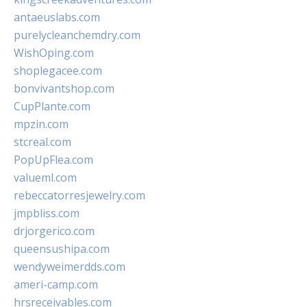
antaeuslabs.com
purelycleanchemdry.com
WishOping.com
shoplegacee.com
bonvivantshop.com
CupPlante.com
mpzin.com
stcreal.com
PopUpFlea.com
valueml.com
rebeccatorresjewelry.com
jmpbliss.com
drjorgerico.com
queensushipa.com
wendyweimerdds.com
ameri-camp.com
hrsreceivables.com