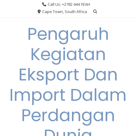
Skip
Call Us: +2782 444 YEAH
to
Cape Town, South Africa
content
Pengaruh
Kegiatan
Eksport Dan
Import Dalam
Perdangan
Dunia