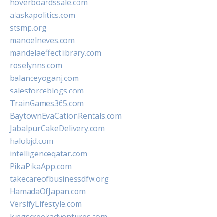
hoverboardssale.com
alaskapolitics.com
stsmp.org
manoelneves.com
mandelaeffectlibrary.com
roselynns.com
balanceyoganj.com
salesforceblogs.com
TrainGames365.com
BaytownEvaCationRentals.com
JabalpurCakeDelivery.com
halobjd.com
intelligenceqatar.com
PikaPikaApp.com
takecareofbusinessdfw.org
HamadaOfJapan.com
VersifyLifestyle.com
kingscreekadventures.com