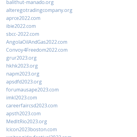
balithut-manado.org
alteregotradingcompany.org
aprce2022.com
ibie2022.com
sbcc-2022.com
AngolaOilAndGas2022.com
Convoy4Freedom2022.com
grur2023.org
hkhk2023.org
napm2023.org
apsdfd2023.org
forumausape2023.com
imkl2023.com
careerfaircsd2023.com
apsth2023.com
MedItRio2023.org
lcicon2023boston.com