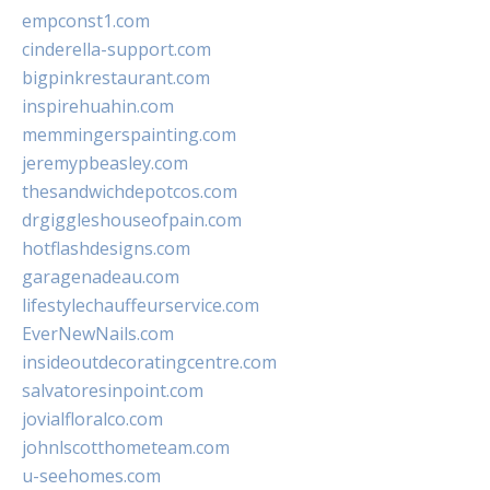
empconst1.com
cinderella-support.com
bigpinkrestaurant.com
inspirehuahin.com
memmingerspainting.com
jeremypbeasley.com
thesandwichdepotcos.com
drgiggleshouseofpain.com
hotflashdesigns.com
garagenadeau.com
lifestylechauffeurservice.com
EverNewNails.com
insideoutdecoratingcentre.com
salvatoresinpoint.com
jovialfloralco.com
johnlscotthometeam.com
u-seehomes.com