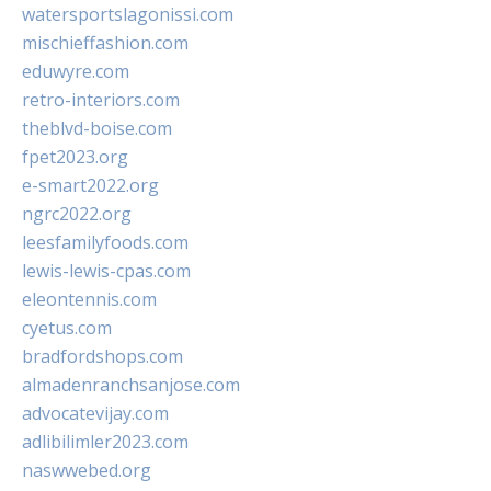
watersportslagonissi.com
mischieffashion.com
eduwyre.com
retro-interiors.com
theblvd-boise.com
fpet2023.org
e-smart2022.org
ngrc2022.org
leesfamilyfoods.com
lewis-lewis-cpas.com
eleontennis.com
cyetus.com
bradfordshops.com
almadenranchsanjose.com
advocatevijay.com
adlibilimler2023.com
naswwebed.org