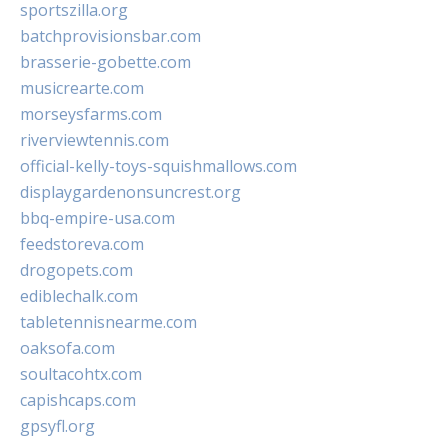
sportszilla.org
batchprovisionsbar.com
brasserie-gobette.com
musicrearte.com
morseysfarms.com
riverviewtennis.com
official-kelly-toys-squishmallows.com
displaygardenonsuncrest.org
bbq-empire-usa.com
feedstoreva.com
drogopets.com
ediblechalk.com
tabletennisnearme.com
oaksofa.com
soultacohtx.com
capishcaps.com
gpsyfl.org