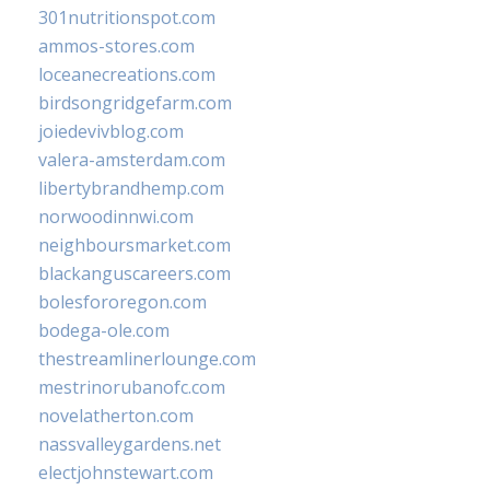
301nutritionspot.com
ammos-stores.com
loceanecreations.com
birdsongridgefarm.com
joiedevivblog.com
valera-amsterdam.com
libertybrandhemp.com
norwoodinnwi.com
neighboursmarket.com
blackanguscareers.com
bolesfororegon.com
bodega-ole.com
thestreamlinerlounge.com
mestrinorubanofc.com
novelatherton.com
nassvalleygardens.net
electjohnstewart.com