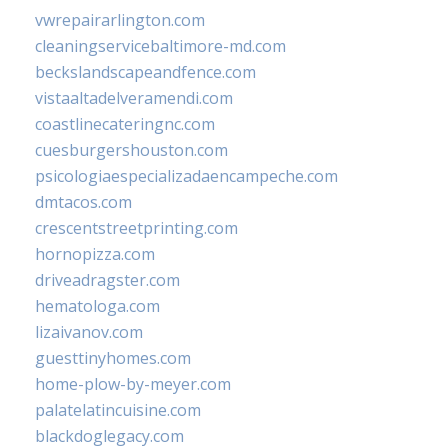
vwrepairarlington.com
cleaningservicebaltimore-md.com
beckslandscapeandfence.com
vistaaltadelveramendi.com
coastlinecateringnc.com
cuesburgershouston.com
psicologiaespecializadaencampeche.com
dmtacos.com
crescentstreetprinting.com
hornopizza.com
driveadragster.com
hematologa.com
lizaivanov.com
guesttinyhomes.com
home-plow-by-meyer.com
palatelatincuisine.com
blackdoglegacy.com