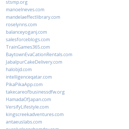
stsmp.org
manoelneves.com
mandelaeffectlibrary.com
roselynns.com
balanceyoganj.com
salesforceblogs.com
TrainGames365.com
BaytownEvaCationRentals.com
JabalpurCakeDelivery.com
halobjd.com
intelligenceqatar.com
PikaPikaApp.com
takecareofbusinessdfw.org
HamadaOfJapan.com
VersifyLifestyle.com
kingscreekadventures.com
antaeuslabs.com