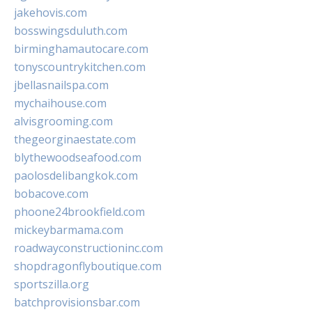
jakehovis.com
bosswingsduluth.com
birminghamautocare.com
tonyscountrykitchen.com
jbellasnailspa.com
mychaihouse.com
alvisgrooming.com
thegeorginaestate.com
blythewoodseafood.com
paolosdelibangkok.com
bobacove.com
phoone24brookfield.com
mickeybarmama.com
roadwayconstructioninc.com
shopdragonflyboutique.com
sportszilla.org
batchprovisionsbar.com