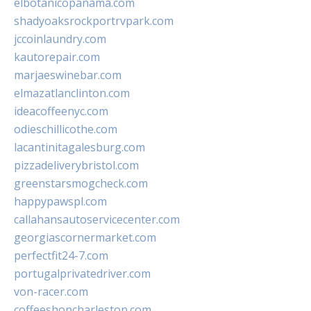
elbotanicopanama.com
shadyoaksrockportrvpark.com
jccoinlaundry.com
kautorepair.com
marjaeswinebar.com
elmazatlanclinton.com
ideacoffeenyc.com
odieschillicothe.com
lacantinitagalesburg.com
pizzadeliverybristol.com
greenstarsmogcheck.com
happypawspl.com
callahansautoservicecenter.com
georgiascornermarket.com
perfectfit24-7.com
portugalprivatedriver.com
von-racer.com
coffeeshopcharleston.com