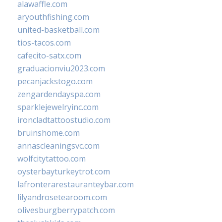
alawaffle.com
aryouthfishing.com
united-basketball.com
tios-tacos.com
cafecito-satx.com
graduacionviu2023.com
pecanjackstogo.com
zengardendayspa.com
sparklejewelryinc.com
ironcladtattoostudio.com
bruinshome.com
annascleaningsvc.com
wolfcitytattoo.com
oysterbayturkeytrot.com
lafronterarestauranteybar.com
lilyandrosetearoom.com
olivesburgberrypatch.com