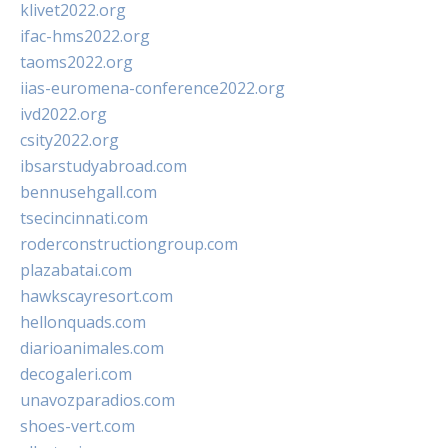
klivet2022.org
ifac-hms2022.org
taoms2022.org
iias-euromena-conference2022.org
ivd2022.org
csity2022.org
ibsarstudyabroad.com
bennusehgall.com
tsecincinnati.com
roderconstructiongroup.com
plazabatai.com
hawkscayresort.com
hellonquads.com
diarioanimales.com
decogaleri.com
unavozparadios.com
shoes-vert.com