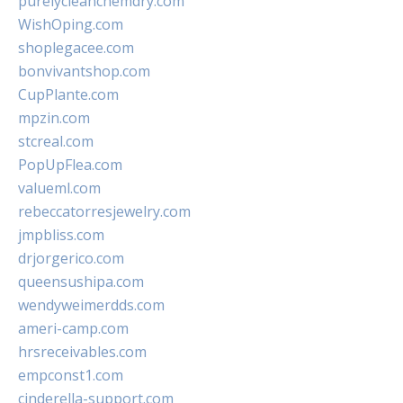
purelycleanchemdry.com
WishOping.com
shoplegacee.com
bonvivantshop.com
CupPlante.com
mpzin.com
stcreal.com
PopUpFlea.com
valueml.com
rebeccatorresjewelry.com
jmpbliss.com
drjorgerico.com
queensushipa.com
wendyweimerdds.com
ameri-camp.com
hrsreceivables.com
empconst1.com
cinderella-support.com