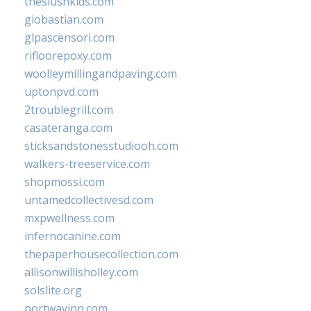
theslushkids.com
giobastian.com
glpascensori.com
rifloorepoxy.com
woolleymillingandpaving.com
uptonpvd.com
2troublegrill.com
casateranga.com
sticksandstonesstudiooh.com
walkers-treeservice.com
shopmossi.com
untamedcollectivesd.com
mxpwellness.com
infernocanine.com
thepaperhousecollection.com
allisonwillisholley.com
solslite.org
portwayinn.com