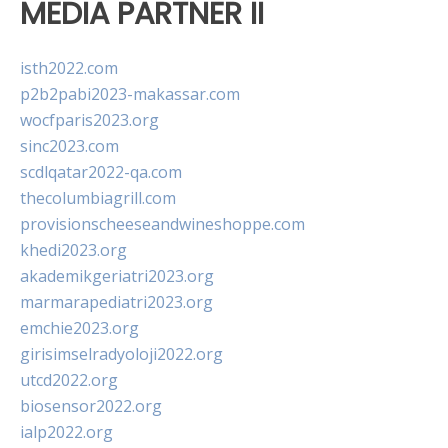
MEDIA PARTNER II
isth2022.com
p2b2pabi2023-makassar.com
wocfparis2023.org
sinc2023.com
scdlqatar2022-qa.com
thecolumbiagrill.com
provisionscheeseandwineshoppe.com
khedi2023.org
akademikgeriatri2023.org
marmarapediatri2023.org
emchie2023.org
girisimselradyoloji2022.org
utcd2022.org
biosensor2022.org
ialp2022.org