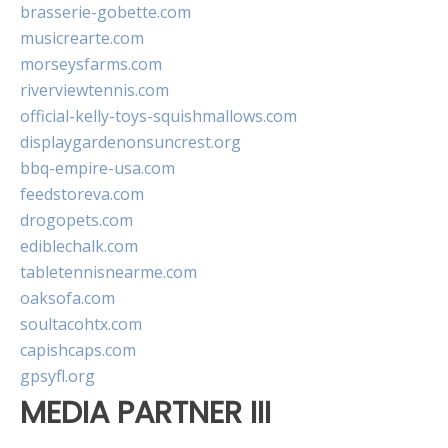
brasserie-gobette.com
musicrearte.com
morseysfarms.com
riverviewtennis.com
official-kelly-toys-squishmallows.com
displaygardenonsuncrest.org
bbq-empire-usa.com
feedstoreva.com
drogopets.com
ediblechalk.com
tabletennisnearme.com
oaksofa.com
soultacohtx.com
capishcaps.com
gpsyfl.org
MEDIA PARTNER III