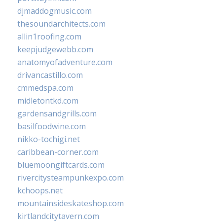
djmaddogmusic.com
thesoundarchitects.com
allin1roofing.com
keepjudgewebb.com
anatomyofadventure.com
drivancastillo.com
cmmedspa.com
midletontkd.com
gardensandgrills.com
basilfoodwine.com
nikko-tochigi.net
caribbean-corner.com
bluemoongiftcards.com
rivercitysteampunkexpo.com
kchoops.net
mountainsideskateshop.com
kirtlandcitytavern.com