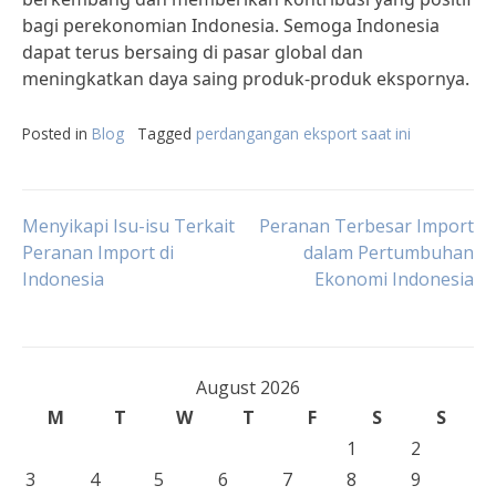
bagi perekonomian Indonesia. Semoga Indonesia
dapat terus bersaing di pasar global dan
meningkatkan daya saing produk-produk ekspornya.
Posted in
Blog
Tagged
perdangangan eksport saat ini
Post
Menyikapi Isu-isu Terkait
Peranan Terbesar Import
Peranan Import di
dalam Pertumbuhan
Indonesia
Ekonomi Indonesia
navigation
August 2026
M
T
W
T
F
S
S
1
2
3
4
5
6
7
8
9