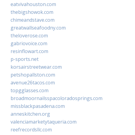
eatvivahouston.com
thebigshowok.com
chimeandstave.com
greatwallseafoodny.com
theloverose.com
gabriovoice.com
resinflowart.com
p-sports.net
korsairstreetwear.com
petshopallston.com
avenue26tacos.com
topgglasses.com
broadmoornailsspacoloradosprings.com
missblackpasadena.com
anneskitchen.org
valenciamarketytaqueria.com
reefrecordsllc.com