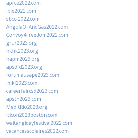
aprce2022.com
ibie2022.com
sbcc-2022.com
AngolaOilAndGas2022.com
Convoy4Freedom2022.com
grur2023.org
hkhk2023.org
napm2023.org
apsdfd2023.org
forumausape2023.com
imkl2023.com
careerfaircsd2023.com
apsth2023.com
MedItRio2023.org
lcicon2023boston.com
waitangidayfestival2022.com
vacancesscolaires2022.com