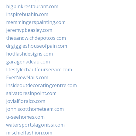
bigpinkrestaurant.com
inspirehuahin.com
memmingerspainting.com
jeremypbeasley.com
thesandwichdepotcos.com
drgiggleshouseofpain.com
hotflashdesigns.com
garagenadeau.com
lifestylechauffeurservice.com
EverNewNails.com
insideoutdecoratingcentre.com
salvatoresinpoint.com
jovialfloralco.com
johnlscotthometeam.com
u-seehomes.com
watersportslagonissi.com
mischieffashion.com