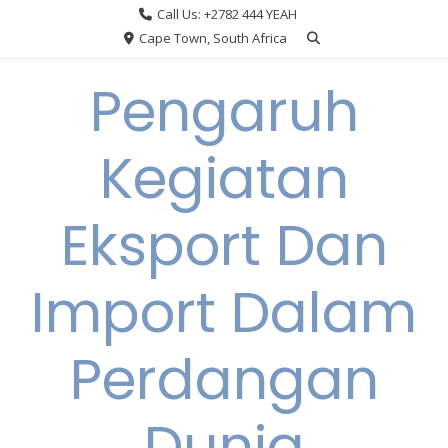
Skip
Call Us: +2782 444 YEAH
to
Cape Town, South Africa
content
Pengaruh
Kegiatan
Eksport Dan
Import Dalam
Perdangan
Dunia