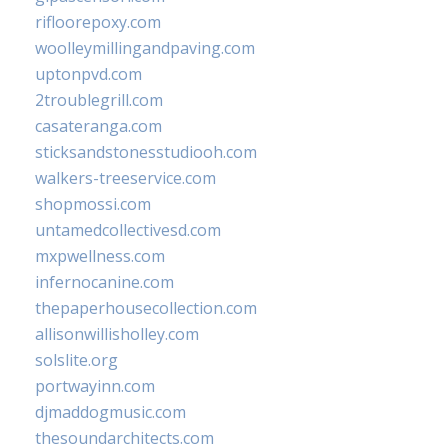
rifloorepoxy.com
woolleymillingandpaving.com
uptonpvd.com
2troublegrill.com
casateranga.com
sticksandstonesstudiooh.com
walkers-treeservice.com
shopmossi.com
untamedcollectivesd.com
mxpwellness.com
infernocanine.com
thepaperhousecollection.com
allisonwillisholley.com
solslite.org
portwayinn.com
djmaddogmusic.com
thesoundarchitects.com