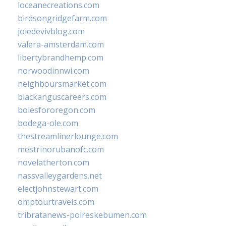
loceanecreations.com
birdsongridgefarm.com
joiedevivblog.com
valera-amsterdam.com
libertybrandhemp.com
norwoodinnwi.com
neighboursmarket.com
blackanguscareers.com
bolesfororegon.com
bodega-ole.com
thestreamlinerlounge.com
mestrinorubanofc.com
novelatherton.com
nassvalleygardens.net
electjohnstewart.com
omptourtravels.com
tribratanews-polreskebumen.com