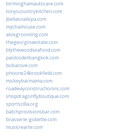
birminghamautocare.com
tonyscountrykitchen.com
jbellasnailspa.com
mychaihouse.com
alvisgrooming.com
thegeorginaestate.com
blythewoodseafood.com
paolosdelibangkok.com
bobacove.com
phoone24brookfield.com
mickeybarmama.com
roadwayconstructioninc.com
shopdragonflyboutique.com
sportszilla.org
batchprovisionsbar.com
brasserie-gobette.com
musicrearte.com