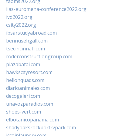
taoms2022.org
iias-euromena-conference2022.org
ivd2022.org
csity2022.org
ibsarstudyabroad.com
bennusehgall.com
tsecincinnati.com
roderconstructiongroup.com
plazabatai.com
hawkscayresort.com
hellonquads.com
diarioanimales.com
decogaleri.com
unavozparadios.com
shoes-vert.com
elbotanicopanama.com
shadyoaksrockportrvpark.com
jccoinlaundry.com