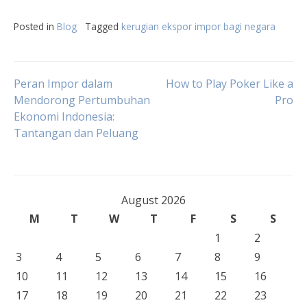
Posted in
Blog
Tagged
kerugian ekspor impor bagi negara
Post
Peran Impor dalam
How to Play Poker Like a
Mendorong Pertumbuhan
Pro
Ekonomi Indonesia:
navigation
Tantangan dan Peluang
August 2026
M
T
W
T
F
S
S
1
2
3
4
5
6
7
8
9
10
11
12
13
14
15
16
17
18
19
20
21
22
23