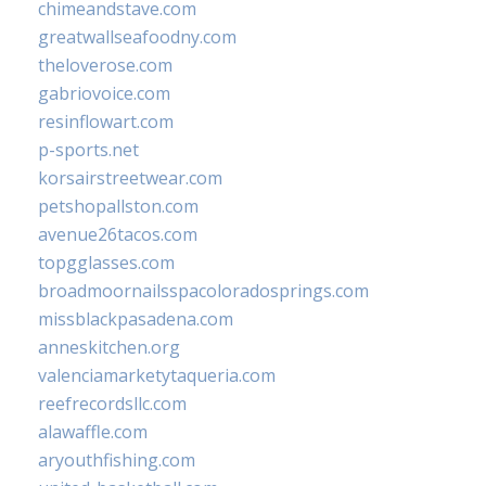
chimeandstave.com
greatwallseafoodny.com
theloverose.com
gabriovoice.com
resinflowart.com
p-sports.net
korsairstreetwear.com
petshopallston.com
avenue26tacos.com
topgglasses.com
broadmoornailsspacoloradosprings.com
missblackpasadena.com
anneskitchen.org
valenciamarketytaqueria.com
reefrecordsllc.com
alawaffle.com
aryouthfishing.com