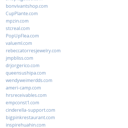
bonvivantshop.com
CupPlante.com
mpzin.com
stcreal.com
PopUpFlea.com
valueml.com
rebeccatorresjewelry.com
jmpbliss.com
drjorgerico.com
queensushipa.com
wendyweimerdds.com
ameri-camp.com
hrsreceivables.com
empconst1.com
cinderella-support.com
bigpinkrestaurant.com
inspirehuahin.com