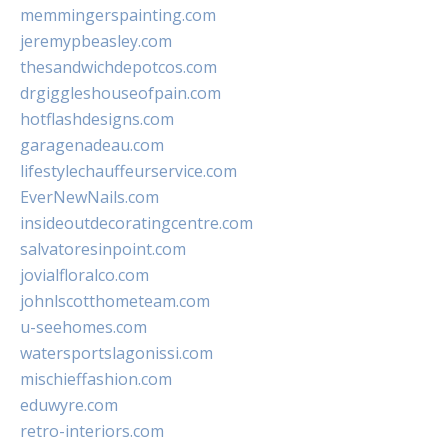
memmingerspainting.com
jeremypbeasley.com
thesandwichdepotcos.com
drgiggleshouseofpain.com
hotflashdesigns.com
garagenadeau.com
lifestylechauffeurservice.com
EverNewNails.com
insideoutdecoratingcentre.com
salvatoresinpoint.com
jovialfloralco.com
johnlscotthometeam.com
u-seehomes.com
watersportslagonissi.com
mischieffashion.com
eduwyre.com
retro-interiors.com