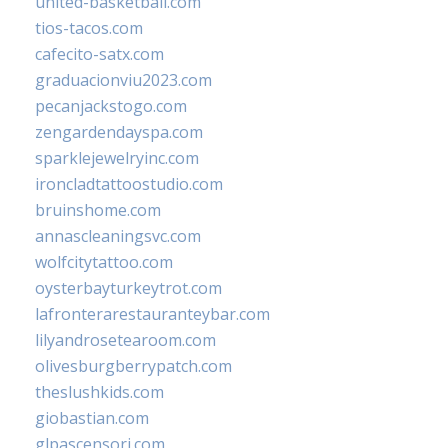
united-basketball.com
tios-tacos.com
cafecito-satx.com
graduacionviu2023.com
pecanjackstogo.com
zengardendayspa.com
sparklejewelryinc.com
ironcladtattoostudio.com
bruinshome.com
annascleaningsvc.com
wolfcitytattoo.com
oysterbayturkeytrot.com
lafronterarestauranteybar.com
lilyandrosetearoom.com
olivesburgberrypatch.com
theslushkids.com
giobastian.com
glpascensori.com