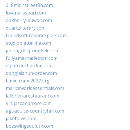
318mainstreet8h.com
lovenailsspari.com
oakberry-kuwait.com
quartzliterary.com
friendsofbroderickpark.com
studiopiattellina.com
jannagrillspringfield.com
fujiyamacharleston.com
elpatronchardon.com
donglaishun-order.com
fiamc-rome2022.org
mariceworldessentials.com
lafisheriarestaurant.com
915jazzandmore.com
aguadulce-countryfair.com
jakehovis.com
bosswingsduluth.com