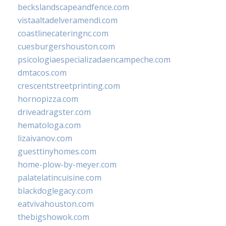
beckslandscapeandfence.com
vistaaltadelveramendi.com
coastlinecateringnc.com
cuesburgershouston.com
psicologiaespecializadaencampeche.com
dmtacos.com
crescentstreetprinting.com
hornopizza.com
driveadragster.com
hematologa.com
lizaivanov.com
guesttinyhomes.com
home-plow-by-meyer.com
palatelatincuisine.com
blackdoglegacy.com
eatvivahouston.com
thebigshowok.com