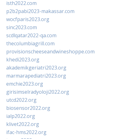
isth2022.com
p2b2pabi2023-makassar.com
wocfparis2023.org
sinc2023.com
scdlqatar2022-qa.com
thecolumbiagrill.com
provisionscheeseandwineshoppe.com
khedi2023.org
akademikgeriatri2023.org
marmarapediatri2023.org
emchie2023.org
girisimselradyoloji2022.org
utcd2022.org
biosensor2022.org
ialp2022.org
klivet2022.org
ifac-hms2022.org