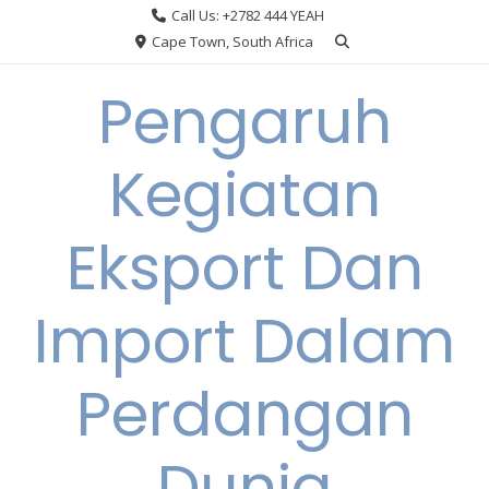
Skip
Call Us: +2782 444 YEAH
to
Cape Town, South Africa
content
Pengaruh
Kegiatan
Eksport Dan
Import Dalam
Perdangan
Dunia