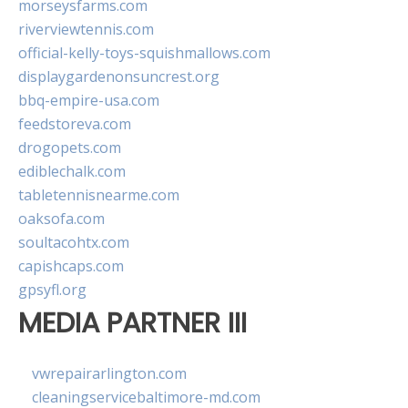
morseysfarms.com
riverviewtennis.com
official-kelly-toys-squishmallows.com
displaygardenonsuncrest.org
bbq-empire-usa.com
feedstoreva.com
drogopets.com
ediblechalk.com
tabletennisnearme.com
oaksofa.com
soultacohtx.com
capishcaps.com
gpsyfl.org
MEDIA PARTNER III
vwrepairarlington.com
cleaningservicebaltimore-md.com