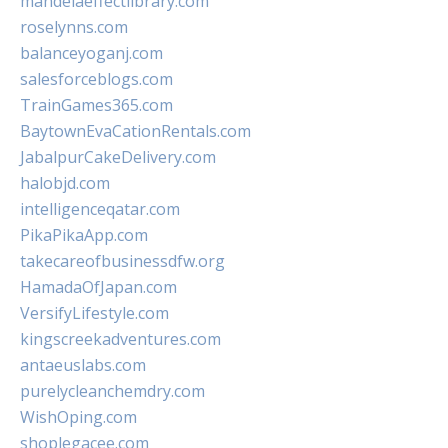
mandelaeffectlibrary.com
roselynns.com
balanceyoganj.com
salesforceblogs.com
TrainGames365.com
BaytownEvaCationRentals.com
JabalpurCakeDelivery.com
halobjd.com
intelligenceqatar.com
PikaPikaApp.com
takecareofbusinessdfw.org
HamadaOfJapan.com
VersifyLifestyle.com
kingscreekadventures.com
antaeuslabs.com
purelycleanchemdry.com
WishOping.com
shoplegacee.com