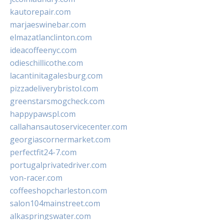
kautorepair.com
marjaeswinebar.com
elmazatlanclinton.com
ideacoffeenyc.com
odieschillicothe.com
lacantinitagalesburg.com
pizzadeliverybristol.com
greenstarsmogcheck.com
happypawspl.com
callahansautoservicecenter.com
georgiascornermarket.com
perfectfit24-7.com
portugalprivatedriver.com
von-racer.com
coffeeshopcharleston.com
salon104mainstreet.com
alkaspringswater.com