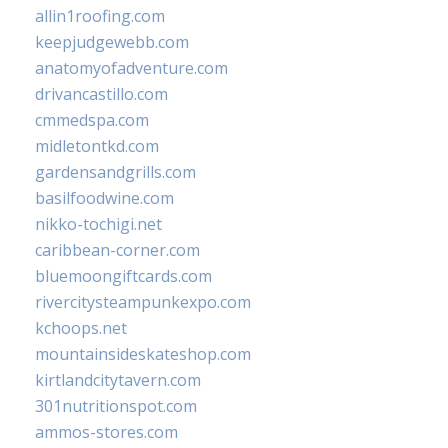
allin1roofing.com
keepjudgewebb.com
anatomyofadventure.com
drivancastillo.com
cmmedspa.com
midletontkd.com
gardensandgrills.com
basilfoodwine.com
nikko-tochigi.net
caribbean-corner.com
bluemoongiftcards.com
rivercitysteampunkexpo.com
kchoops.net
mountainsideskateshop.com
kirtlandcitytavern.com
301nutritionspot.com
ammos-stores.com