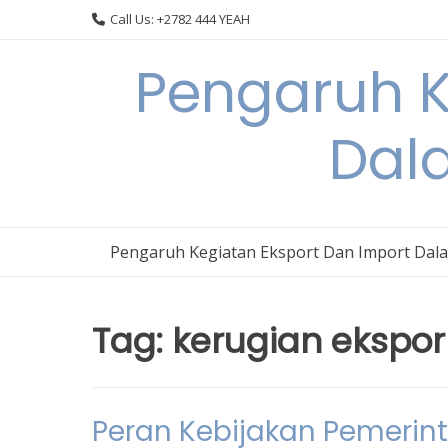
Skip
Call Us: +2782 444 YEAH
to
content
Pengaruh K
Dal
Pengaruh Kegiatan Eksport Dan Import Dal
Tag:
kerugian ekspor
Peran Kebijakan Pemerin