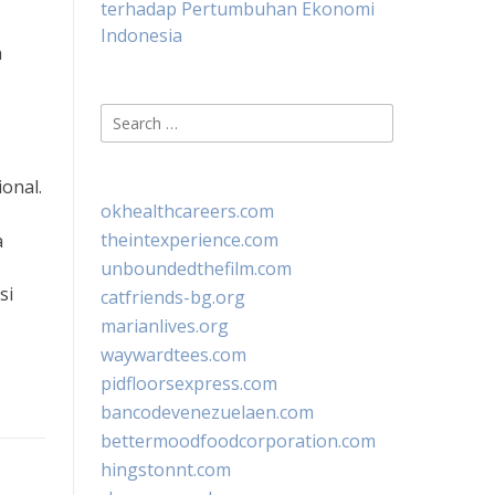
terhadap Pertumbuhan Ekonomi
Indonesia
n
Search
.
for:
onal.
okhealthcareers.com
theintexperience.com
a
unboundedthefilm.com
si
catfriends-bg.org
marianlives.org
waywardtees.com
pidfloorsexpress.com
bancodevenezuelaen.com
bettermoodfoodcorporation.com
hingstonnt.com