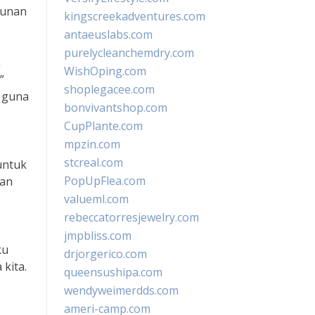
gunan
kingscreekadventures.com
antaeuslabs.com
purelycleanchemdry.com
n
WishOping.com
”
shoplegacee.com
t guna
bonvivantshop.com
CupPlante.com
mpzin.com
stcreal.com
untuk
PopUpFlea.com
kan
valueml.com
rebeccatorresjewelry.com
jmpbliss.com
ku
drjorgerico.com
kita.
queensushipa.com
wendyweimerdds.com
ameri-camp.com