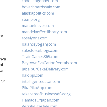
chooseagender.com
hoverboardssale.com
alaskapolitics.com
stsmp.org
manoelneves.com
mandelaeffectlibrary.com
ta
roselynns.com
balanceyoganj.com
salesforceblogs.com
TrainGames365.com
anya
BaytownEvaCationRentals.com
ai
JabalpurCakeDelivery.com
kan
halobjd.com
intelligenceqatar.com
3.”
PikaPikaApp.com
a
takecareofbusinessdfw.org
a
HamadaOfJapan.com
VersifyLifestyle.com