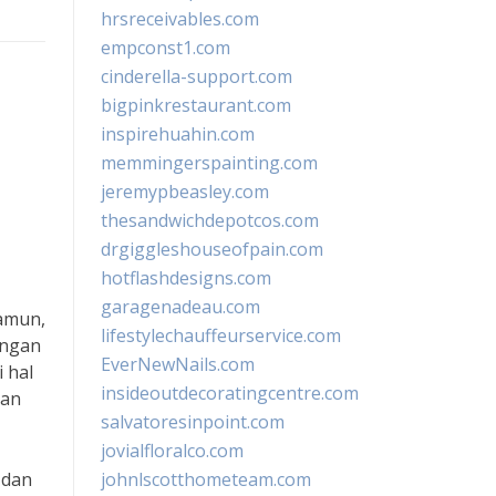
hrsreceivables.com
empconst1.com
cinderella-support.com
bigpinkrestaurant.com
inspirehuahin.com
memmingerspainting.com
jeremypbeasley.com
thesandwichdepotcos.com
drgiggleshouseofpain.com
hotflashdesigns.com
garagenadeau.com
Namun,
lifestylechauffeurservice.com
angan
EverNewNails.com
 hal
insideoutdecoratingcentre.com
gan
salvatoresinpoint.com
jovialfloralco.com
 dan
johnlscotthometeam.com