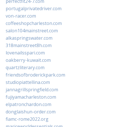
perfectfit24-7.com
portugalprivatedriver.com
von-racer.com
coffeeshopcharleston.com
salon104mainstreet.com
alkaspringswater.com
318mainstreet8h.com
lovenailsspari.com
oakberry-kuwait.com
quartzliterary.com
friendsofbroderickpark.com
studiopiattellina.com
jannagrillspringfield.com
fujiyamacharleston.com
elpatronchardon.com
donglaishun-order.com
fiamc-rome2022.org
mariceworldessentials.com