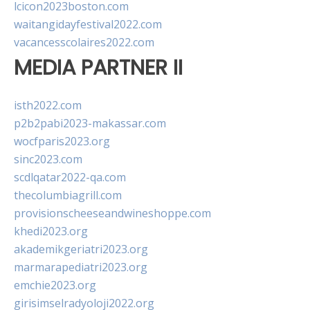
lcicon2023boston.com
waitangidayfestival2022.com
vacancesscolaires2022.com
MEDIA PARTNER II
isth2022.com
p2b2pabi2023-makassar.com
wocfparis2023.org
sinc2023.com
scdlqatar2022-qa.com
thecolumbiagrill.com
provisionscheeseandwineshoppe.com
khedi2023.org
akademikgeriatri2023.org
marmarapediatri2023.org
emchie2023.org
girisimselradyoloji2022.org