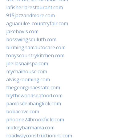
lafisheriarestaurant.com
915jazzandmore.com
aguadulce-countryfair.com
jakehovis.com
bosswingsduluth.com
birminghamautocare.com
tonyscountrykitchen.com
jbellasnailspa.com
mychaihouse.com
alvisgrooming.com
thegeorginaestate.com
blythewoodseafood.com
paolosdelibangkok.com
bobacove.com
phoone24brookfield.com
mickeybarmama.com
roadwayconstructioninc.com