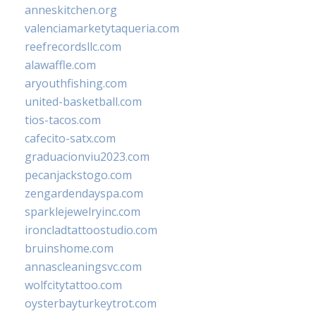
anneskitchen.org
valenciamarketytaqueria.com
reefrecordsllc.com
alawaffle.com
aryouthfishing.com
united-basketball.com
tios-tacos.com
cafecito-satx.com
graduacionviu2023.com
pecanjackstogo.com
zengardendayspa.com
sparklejewelryinc.com
ironcladtattoostudio.com
bruinshome.com
annascleaningsvc.com
wolfcitytattoo.com
oysterbayturkeytrot.com