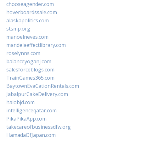
chooseagender.com
hoverboardssale.com
alaskapolitics.com
stsmp.org
manoelneves.com
mandelaeffectlibrary.com
roselynns.com
balanceyoganj.com
salesforceblogs.com
TrainGames365.com
BaytownEvaCationRentals.com
JabalpurCakeDelivery.com
halobjd.com
intelligenceqatar.com
PikaPikaApp.com
takecareofbusinessdfw.org
HamadaOfJapan.com