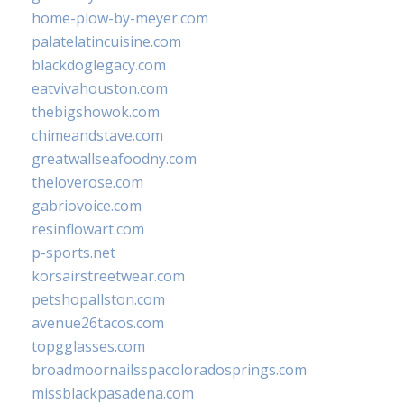
home-plow-by-meyer.com
palatelatincuisine.com
blackdoglegacy.com
eatvivahouston.com
thebigshowok.com
chimeandstave.com
greatwallseafoodny.com
theloverose.com
gabriovoice.com
resinflowart.com
p-sports.net
korsairstreetwear.com
petshopallston.com
avenue26tacos.com
topgglasses.com
broadmoornailsspacoloradosprings.com
missblackpasadena.com