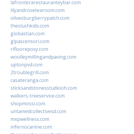
lafronterarestauranteybar.com
lilyandrosetearoom.com
olivesburgberrypatch.com
theslushkids.com
giobastian.com
glpascensori.com
rifloorepoxy.com
woolleymillingandpaving.com
uptonpvd.com
2troublegrill.com
casateranga.com
sticksandstonesstudiooh.com
walkers-treeservice.com
shopmossi.com
untamedcollectivesd.com
mxpwellness.com
infernocanine.com