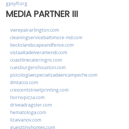
gpsyfl.org
MEDIA PARTNER III
vwrepairarlington.com
cleaningservicebaltimore-md.com
beckslandscapeandfence.com
vistaaltadelveramendi.com
coastlinecateringnc.com
cuesburgershouston.com
psicologiaespecializadaencampeche.com
dmtacos.com
crescentstreetprinting.com
hornopizza.com
driveadragster.com
hematologa.com
lizaivanov.com
guesttinyhomes.com