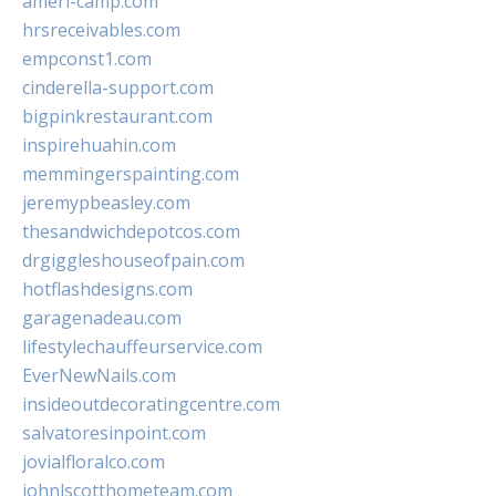
ameri-camp.com
hrsreceivables.com
empconst1.com
cinderella-support.com
bigpinkrestaurant.com
inspirehuahin.com
memmingerspainting.com
jeremypbeasley.com
thesandwichdepotcos.com
drgiggleshouseofpain.com
hotflashdesigns.com
garagenadeau.com
lifestylechauffeurservice.com
EverNewNails.com
insideoutdecoratingcentre.com
salvatoresinpoint.com
jovialfloralco.com
johnlscotthometeam.com