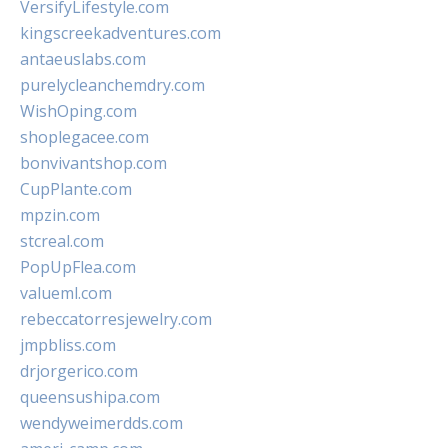
VersifyLifestyle.com
kingscreekadventures.com
antaeuslabs.com
purelycleanchemdry.com
WishOping.com
shoplegacee.com
bonvivantshop.com
CupPlante.com
mpzin.com
stcreal.com
PopUpFlea.com
valueml.com
rebeccatorresjewelry.com
jmpbliss.com
drjorgerico.com
queensushipa.com
wendyweimerdds.com