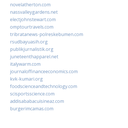
novelatherton.com
nassvalleygardens.net
electjohnstewart.com
omptourtravels.com
tribratanews-polreskebumen.com
rsudbayuasih.org
publikjurnalistik.org
juneteenthapparel.net
italywarm.com
journaloffinanceeconomics.com
kvk-kumari.org
foodscienceandtechnology.com
scisportsscience.com
addisababacuisineaz.com
burgerimcamas.com