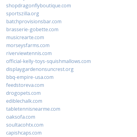
shopdragonflyboutique.com
sportszilla.org
batchprovisionsbar.com
brasserie-gobette.com
musicrearte.com
morseysfarms.com
riverviewtennis.com
official-kelly-toys-squishmallows.com
displaygardenonsuncrest.org
bbq-empire-usa.com
feedstoreva.com
drogopets.com
ediblechalk.com
tabletennisnearme.com
oaksofa.com
soultacohtx.com
capishcaps.com