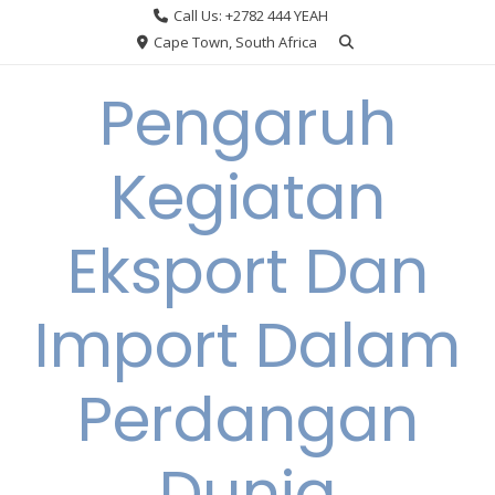
Skip
Call Us: +2782 444 YEAH
to
Cape Town, South Africa
content
Pengaruh
Kegiatan
Eksport Dan
Import Dalam
Perdangan
Dunia