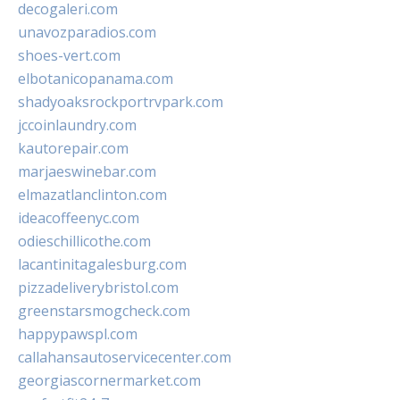
decogaleri.com
unavozparadios.com
shoes-vert.com
elbotanicopanama.com
shadyoaksrockportrvpark.com
jccoinlaundry.com
kautorepair.com
marjaeswinebar.com
elmazatlanclinton.com
ideacoffeenyc.com
odieschillicothe.com
lacantinitagalesburg.com
pizzadeliverybristol.com
greenstarsmogcheck.com
happypawspl.com
callahansautoservicecenter.com
georgiascornermarket.com