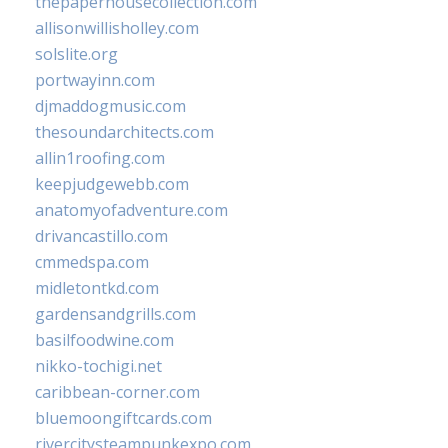
thepaperhousecollection.com
allisonwillisholley.com
solslite.org
portwayinn.com
djmaddogmusic.com
thesoundarchitects.com
allin1roofing.com
keepjudgewebb.com
anatomyofadventure.com
drivancastillo.com
cmmedspa.com
midletontkd.com
gardensandgrills.com
basilfoodwine.com
nikko-tochigi.net
caribbean-corner.com
bluemoongiftcards.com
rivercitysteampunkexpo.com