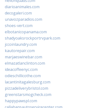
hellonquads.com
diarioanimales.com
decogaleri.com
unavozparadios.com
shoes-vert.com
elbotanicopanama.com
shadyoaksrockportrvpark.com
jccoinlaundry.com
kautorepair.com
marjaeswinebar.com
elmazatlanclinton.com
ideacoffeenyc.com
odieschillicothe.com
lacantinitagalesburg.com
pizzadeliverybristol.com
greenstarsmogcheck.com
happypawspl.com
callahansautoservicecenter.com