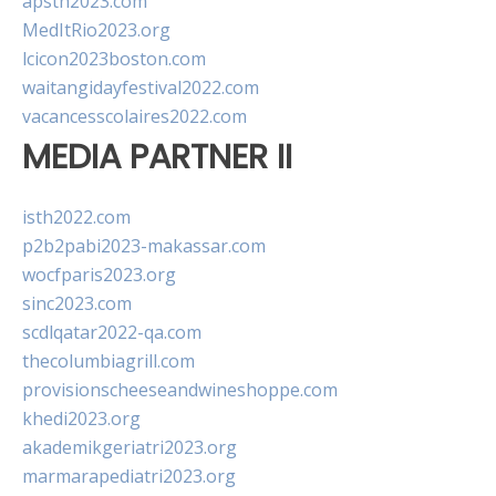
apsth2023.com
MedItRio2023.org
lcicon2023boston.com
waitangidayfestival2022.com
vacancesscolaires2022.com
MEDIA PARTNER II
isth2022.com
p2b2pabi2023-makassar.com
wocfparis2023.org
sinc2023.com
scdlqatar2022-qa.com
thecolumbiagrill.com
provisionscheeseandwineshoppe.com
khedi2023.org
akademikgeriatri2023.org
marmarapediatri2023.org