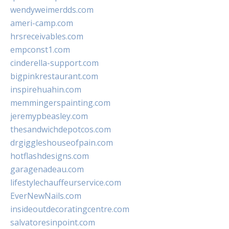
wendyweimerdds.com
ameri-camp.com
hrsreceivables.com
empconst1.com
cinderella-support.com
bigpinkrestaurant.com
inspirehuahin.com
memmingerspainting.com
jeremypbeasley.com
thesandwichdepotcos.com
drgiggleshouseofpain.com
hotflashdesigns.com
garagenadeau.com
lifestylechauffeurservice.com
EverNewNails.com
insideoutdecoratingcentre.com
salvatoresinpoint.com