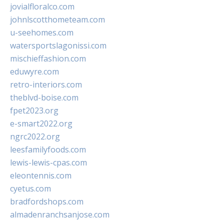
jovialfloralco.com
johnlscotthometeam.com
u-seehomes.com
watersportslagonissi.com
mischieffashion.com
eduwyre.com
retro-interiors.com
theblvd-boise.com
fpet2023.org
e-smart2022.org
ngrc2022.org
leesfamilyfoods.com
lewis-lewis-cpas.com
eleontennis.com
cyetus.com
bradfordshops.com
almadenranchsanjose.com