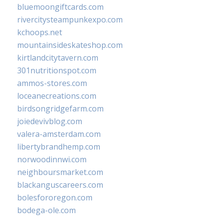
bluemoongiftcards.com
rivercitysteampunkexpo.com
kchoops.net
mountainsideskateshop.com
kirtlandcitytavern.com
301nutritionspot.com
ammos-stores.com
loceanecreations.com
birdsongridgefarm.com
joiedevivblog.com
valera-amsterdam.com
libertybrandhemp.com
norwoodinnwi.com
neighboursmarket.com
blackanguscareers.com
bolesfororegon.com
bodega-ole.com