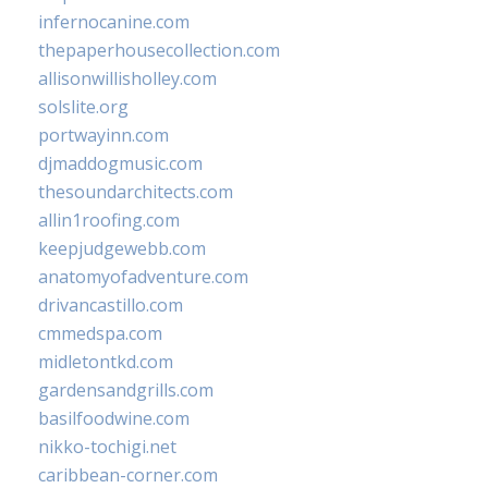
infernocanine.com
thepaperhousecollection.com
allisonwillisholley.com
solslite.org
portwayinn.com
djmaddogmusic.com
thesoundarchitects.com
allin1roofing.com
keepjudgewebb.com
anatomyofadventure.com
drivancastillo.com
cmmedspa.com
midletontkd.com
gardensandgrills.com
basilfoodwine.com
nikko-tochigi.net
caribbean-corner.com