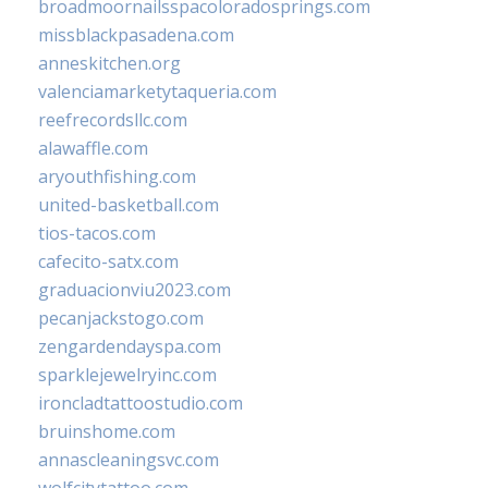
broadmoornailsspacoloradosprings.com
missblackpasadena.com
anneskitchen.org
valenciamarketytaqueria.com
reefrecordsllc.com
alawaffle.com
aryouthfishing.com
united-basketball.com
tios-tacos.com
cafecito-satx.com
graduacionviu2023.com
pecanjackstogo.com
zengardendayspa.com
sparklejewelryinc.com
ironcladtattoostudio.com
bruinshome.com
annascleaningsvc.com
wolfcitytattoo.com