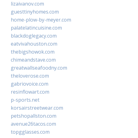
lizaivanov.com
guesttinyhomes.com
home-plow-by-meyer.com
palatelatincuisine.com
blackdoglegacy.com
eatvivahouston.com
thebigshowok.com
chimeandstave.com
greatwallseafoodny.com
theloverose.com
gabriovoice.com
resinflowart.com
p-sports.net
korsairstreetwear.com
petshopallston.com
avenue26tacos.com
topgglasses.com