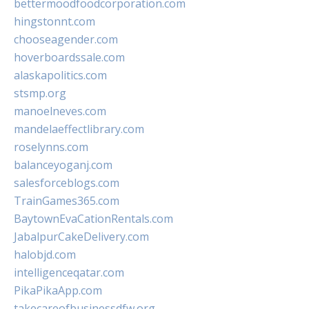
bettermoodfoodcorporation.com
hingstonnt.com
chooseagender.com
hoverboardssale.com
alaskapolitics.com
stsmp.org
manoelneves.com
mandelaeffectlibrary.com
roselynns.com
balanceyoganj.com
salesforceblogs.com
TrainGames365.com
BaytownEvaCationRentals.com
JabalpurCakeDelivery.com
halobjd.com
intelligenceqatar.com
PikaPikaApp.com
takecareofbusinessdfw.org