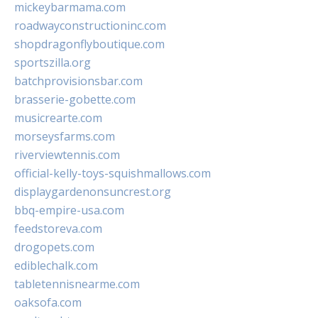
mickeybarmama.com
roadwayconstructioninc.com
shopdragonflyboutique.com
sportszilla.org
batchprovisionsbar.com
brasserie-gobette.com
musicrearte.com
morseysfarms.com
riverviewtennis.com
official-kelly-toys-squishmallows.com
displaygardenonsuncrest.org
bbq-empire-usa.com
feedstoreva.com
drogopets.com
ediblechalk.com
tabletennisnearme.com
oaksofa.com