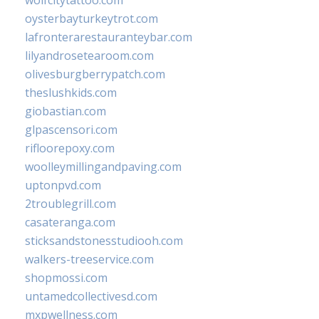
oysterbayturkeytrot.com
lafronterarestauranteybar.com
lilyandrosetearoom.com
olivesburgberrypatch.com
theslushkids.com
giobastian.com
glpascensori.com
rifloorepoxy.com
woolleymillingandpaving.com
uptonpvd.com
2troublegrill.com
casateranga.com
sticksandstonesstudiooh.com
walkers-treeservice.com
shopmossi.com
untamedcollectivesd.com
mxpwellness.com