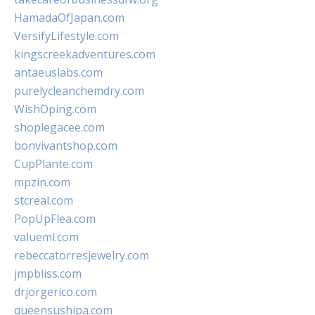
HamadaOfJapan.com
VersifyLifestyle.com
kingscreekadventures.com
antaeuslabs.com
purelycleanchemdry.com
WishOping.com
shoplegacee.com
bonvivantshop.com
CupPlante.com
mpzin.com
stcreal.com
PopUpFlea.com
valueml.com
rebeccatorresjewelry.com
jmpbliss.com
drjorgerico.com
queensushipa.com