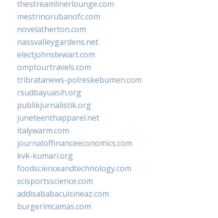
thestreamlinerlounge.com
mestrinorubanofc.com
novelatherton.com
nassvalleygardens.net
electjohnstewart.com
omptourtravels.com
tribratanews-polreskebumen.com
rsudbayuasih.org
publikjurnalistik.org
juneteenthapparel.net
italywarm.com
journaloffinanceeconomics.com
kvk-kumari.org
foodscienceandtechnology.com
scisportsscience.com
addisababacuisineaz.com
burgerimcamas.com