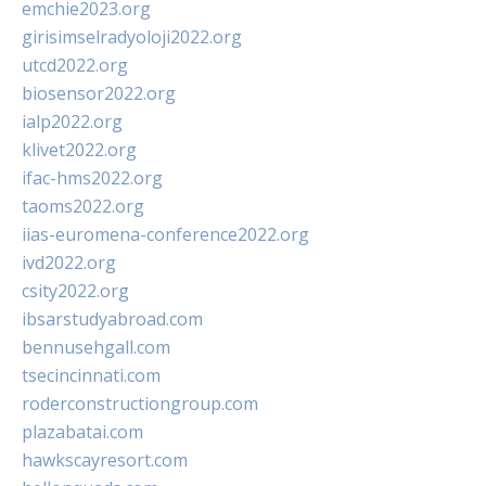
emchie2023.org
girisimselradyoloji2022.org
utcd2022.org
biosensor2022.org
ialp2022.org
klivet2022.org
ifac-hms2022.org
taoms2022.org
iias-euromena-conference2022.org
ivd2022.org
csity2022.org
ibsarstudyabroad.com
bennusehgall.com
tsecincinnati.com
roderconstructiongroup.com
plazabatai.com
hawkscayresort.com