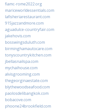
fiamc-rome2022.org
mariceworldessentials.com
lafisheriarestaurant.com
915jazzandmore.com
aguadulce-countryfair.com
jakehovis.com
bosswingsduluth.com
birminghamautocare.com
tonyscountrykitchen.com
jbellasnailspa.com
mychaihouse.com
alvisgrooming.com
thegeorginaestate.com
blythewoodseafood.com
paolosdelibangkok.com
bobacove.com
phoone24brookfield.com