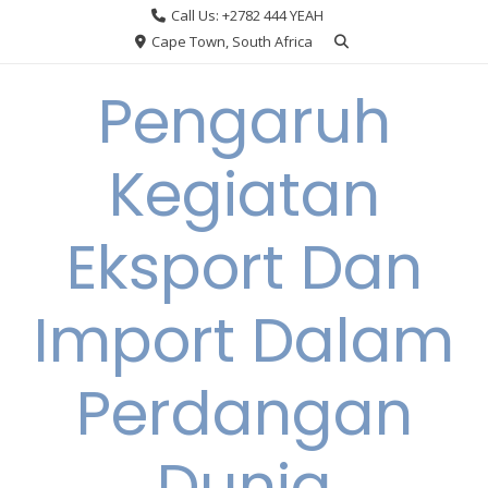
Skip
Call Us: +2782 444 YEAH
to
Cape Town, South Africa
content
Pengaruh
Kegiatan
Eksport Dan
Import Dalam
Perdangan
Dunia