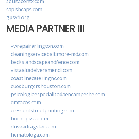
soultacohtx.com
capishcaps.com
gpsyfl.org
MEDIA PARTNER III
vwrepairarlington.com
cleaningservicebaltimore-md.com
beckslandscapeandfence.com
vistaaltadelveramendi.com
coastlinecateringnc.com
cuesburgershouston.com
psicologiaespecializadaencampeche.com
dmtacos.com
crescentstreetprinting.com
hornopizza.com
driveadragster.com
hematologa.com