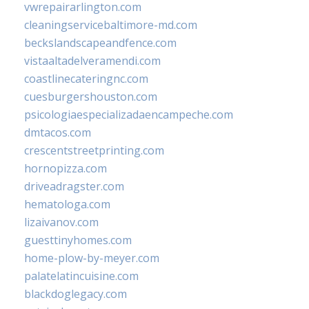
vwrepairarlington.com
cleaningservicebaltimore-md.com
beckslandscapeandfence.com
vistaaltadelveramendi.com
coastlinecateringnc.com
cuesburgershouston.com
psicologiaespecializadaencampeche.com
dmtacos.com
crescentstreetprinting.com
hornopizza.com
driveadragster.com
hematologa.com
lizaivanov.com
guesttinyhomes.com
home-plow-by-meyer.com
palatelatincuisine.com
blackdoglegacy.com