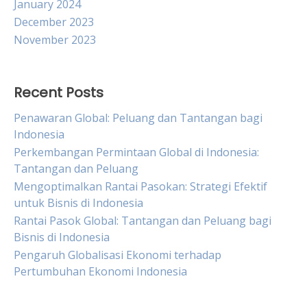
January 2024
December 2023
November 2023
Recent Posts
Penawaran Global: Peluang dan Tantangan bagi
Indonesia
Perkembangan Permintaan Global di Indonesia:
Tantangan dan Peluang
Mengoptimalkan Rantai Pasokan: Strategi Efektif
untuk Bisnis di Indonesia
Rantai Pasok Global: Tantangan dan Peluang bagi
Bisnis di Indonesia
Pengaruh Globalisasi Ekonomi terhadap
Pertumbuhan Ekonomi Indonesia