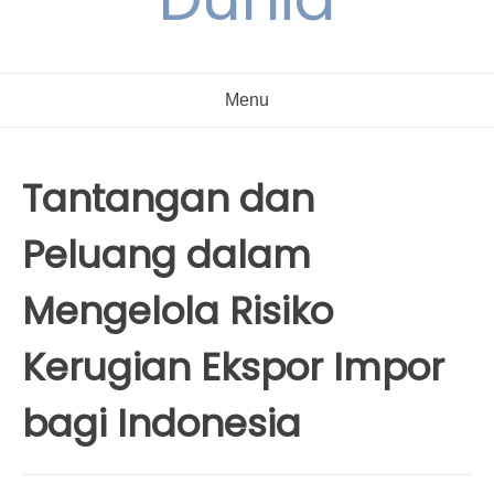
Menu
Tantangan dan
Peluang dalam
Mengelola Risiko
Kerugian Ekspor Impor
bagi Indonesia