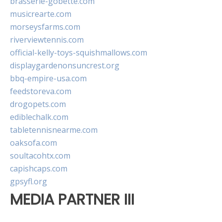
brasserie-gobette.com
musicrearte.com
morseysfarms.com
riverviewtennis.com
official-kelly-toys-squishmallows.com
displaygardenonsuncrest.org
bbq-empire-usa.com
feedstoreva.com
drogopets.com
ediblechalk.com
tabletennisnearme.com
oaksofa.com
soultacohtx.com
capishcaps.com
gpsyfl.org
MEDIA PARTNER III