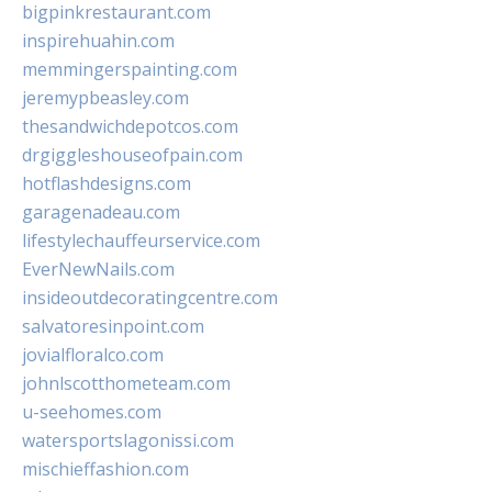
bigpinkrestaurant.com
inspirehuahin.com
memmingerspainting.com
jeremypbeasley.com
thesandwichdepotcos.com
drgiggleshouseofpain.com
hotflashdesigns.com
garagenadeau.com
lifestylechauffeurservice.com
EverNewNails.com
insideoutdecoratingcentre.com
salvatoresinpoint.com
jovialfloralco.com
johnlscotthometeam.com
u-seehomes.com
watersportslagonissi.com
mischieffashion.com