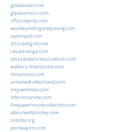
giobastian.com
glpascensori.com
rifloorepoxy.com
woolleymillingandpaving.com
uptonpvd.com
2troublegrill.com
casateranga.com
sticksandstonesstudiooh.com
walkers-treeservice.com
shopmossi.com
untamedcollectivesd.com
mxpwellness.com
infernocanine.com
thepaperhousecollection.com
allisonwillisholley.com
solslite.org
portwayinn.com