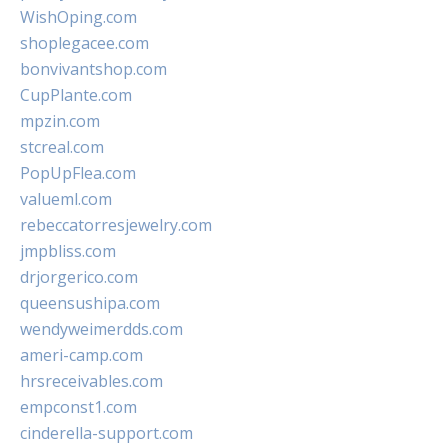
WishOping.com
shoplegacee.com
bonvivantshop.com
CupPlante.com
mpzin.com
stcreal.com
PopUpFlea.com
valueml.com
rebeccatorresjewelry.com
jmpbliss.com
drjorgerico.com
queensushipa.com
wendyweimerdds.com
ameri-camp.com
hrsreceivables.com
empconst1.com
cinderella-support.com