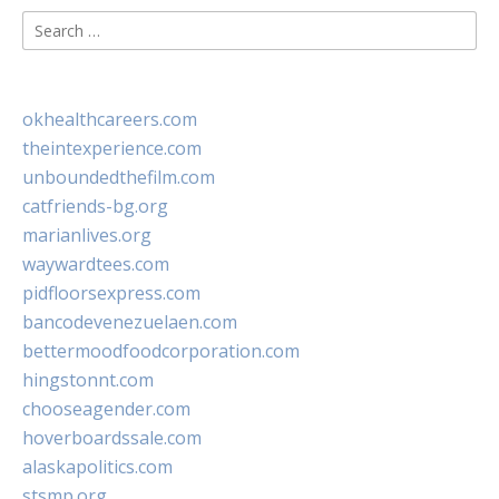
Search
for:
okhealthcareers.com
theintexperience.com
unboundedthefilm.com
catfriends-bg.org
marianlives.org
waywardtees.com
pidfloorsexpress.com
bancodevenezuelaen.com
bettermoodfoodcorporation.com
hingstonnt.com
chooseagender.com
hoverboardssale.com
alaskapolitics.com
stsmp.org