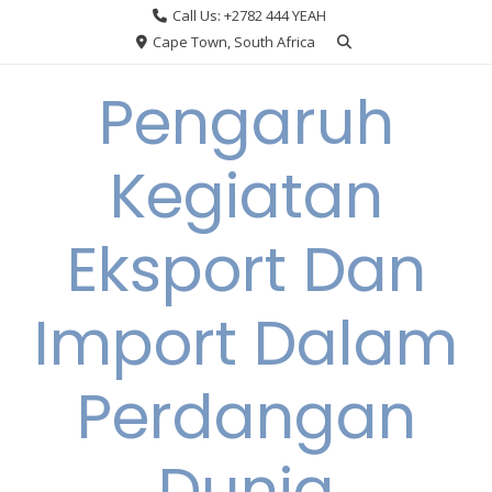
Skip
Call Us: +2782 444 YEAH
to
Cape Town, South Africa
content
Pengaruh
Kegiatan
Eksport Dan
Import Dalam
Perdangan
Dunia