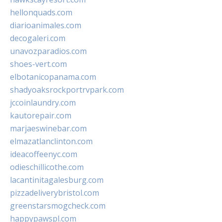
hellonquads.com
diarioanimales.com
decogaleri.com
unavozparadios.com
shoes-vert.com
elbotanicopanama.com
shadyoaksrockportrvpark.com
jccoinlaundry.com
kautorepair.com
marjaeswinebar.com
elmazatlanclinton.com
ideacoffeenyc.com
odieschillicothe.com
lacantinitagalesburg.com
pizzadeliverybristol.com
greenstarsmogcheck.com
happypawspl.com