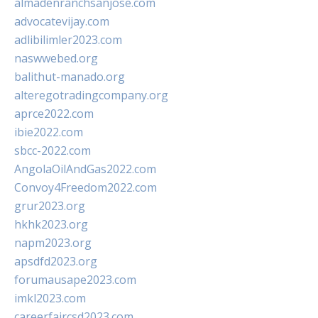
almadenranchsanjose.com
advocatevijay.com
adlibilimler2023.com
naswwebed.org
balithut-manado.org
alteregotradingcompany.org
aprce2022.com
ibie2022.com
sbcc-2022.com
AngolaOilAndGas2022.com
Convoy4Freedom2022.com
grur2023.org
hkhk2023.org
napm2023.org
apsdfd2023.org
forumausape2023.com
imkl2023.com
careerfaircsd2023.com