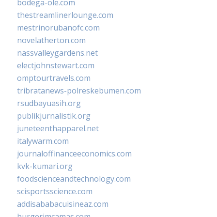
bodega-ole.com
thestreamlinerlounge.com
mestrinorubanofc.com
novelatherton.com
nassvalleygardens.net
electjohnstewart.com
omptourtravels.com
tribratanews-polreskebumen.com
rsudbayuasih.org
publikjurnalistik.org
juneteenthapparel.net
italywarm.com
journaloffinanceeconomics.com
kvk-kumari.org
foodscienceandtechnology.com
scisportsscience.com
addisababacuisineaz.com
burgerimcamas.com