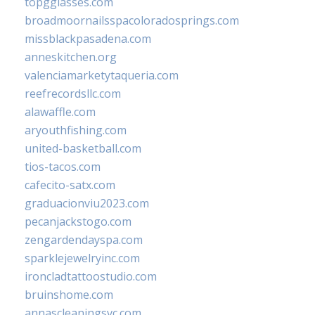
topgglasses.com
broadmoornailsspacoloradosprings.com
missblackpasadena.com
anneskitchen.org
valenciamarketytaqueria.com
reefrecordsllc.com
alawaffle.com
aryouthfishing.com
united-basketball.com
tios-tacos.com
cafecito-satx.com
graduacionviu2023.com
pecanjackstogo.com
zengardendayspa.com
sparklejewelryinc.com
ironcladtattoostudio.com
bruinshome.com
annascleaningsvc.com