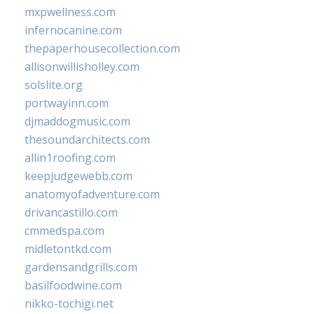
mxpwellness.com
infernocanine.com
thepaperhousecollection.com
allisonwillisholley.com
solslite.org
portwayinn.com
djmaddogmusic.com
thesoundarchitects.com
allin1roofing.com
keepjudgewebb.com
anatomyofadventure.com
drivancastillo.com
cmmedspa.com
midletontkd.com
gardensandgrills.com
basilfoodwine.com
nikko-tochigi.net