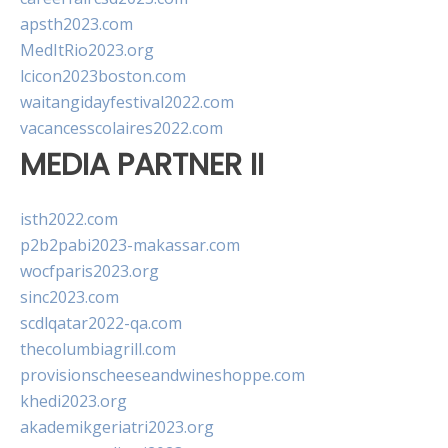
apsth2023.com
MedItRio2023.org
lcicon2023boston.com
waitangidayfestival2022.com
vacancesscolaires2022.com
MEDIA PARTNER II
isth2022.com
p2b2pabi2023-makassar.com
wocfparis2023.org
sinc2023.com
scdlqatar2022-qa.com
thecolumbiagrill.com
provisionscheeseandwineshoppe.com
khedi2023.org
akademikgeriatri2023.org