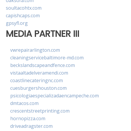
oaksofa.com
soultacohtx.com
capishcaps.com
gpsyfl.org
MEDIA PARTNER III
vwrepairarlington.com
cleaningservicebaltimore-md.com
beckslandscapeandfence.com
vistaaltadelveramendi.com
coastlinecateringnc.com
cuesburgershouston.com
psicologiaespecializadaencampeche.com
dmtacos.com
crescentstreetprinting.com
hornopizza.com
driveadragster.com