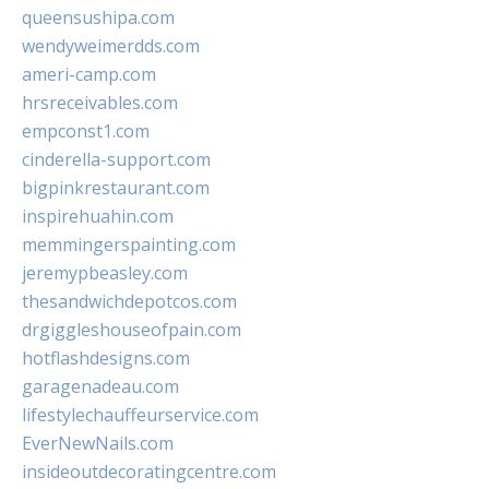
queensushipa.com
wendyweimerdds.com
ameri-camp.com
hrsreceivables.com
empconst1.com
cinderella-support.com
bigpinkrestaurant.com
inspirehuahin.com
memmingerspainting.com
jeremypbeasley.com
thesandwichdepotcos.com
drgiggleshouseofpain.com
hotflashdesigns.com
garagenadeau.com
lifestylechauffeurservice.com
EverNewNails.com
insideoutdecoratingcentre.com