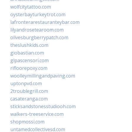
wolfcitytattoo.com
oysterbayturkeytrot.com
lafronterarestauranteybar.com
lilyandrosetearoom.com
olivesburgberrypatch.com
theslushkids.com
giobastian.com
glpascensori.com
rifloorepoxy.com
woolleymillingandpaving.com
uptonpvd.com
2troublegrill.com
casateranga.com
sticksandstonesstudiooh.com
walkers-treeservice.com
shopmossi.com
untamedcollectivesd.com