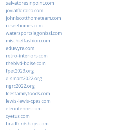
salvatoresinpoint.com
jovialfloralco.com
johnlscotthometeam.com
u-seehomes.com
watersportslagonissi.com
mischieffashion.com
eduwyre.com
retro-interiors.com
theblvd-boise.com
fpet2023.org
e-smart2022.org
ngrc2022.org
leesfamilyfoods.com
lewis-lewis-cpas.com
eleontennis.com
cyetus.com
bradfordshops.com