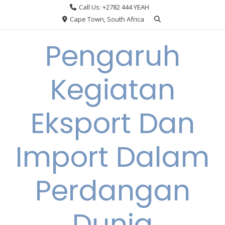
Skip
Call Us: +2782 444 YEAH
to
Cape Town, South Africa
content
Pengaruh
Kegiatan
Eksport Dan
Import Dalam
Perdangan
Dunia