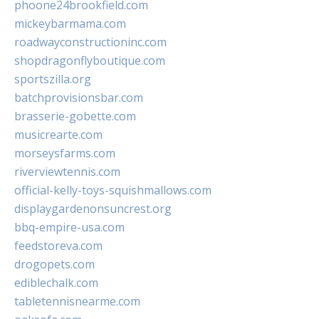
phoone24brookfield.com
mickeybarmama.com
roadwayconstructioninc.com
shopdragonflyboutique.com
sportszilla.org
batchprovisionsbar.com
brasserie-gobette.com
musicrearte.com
morseysfarms.com
riverviewtennis.com
official-kelly-toys-squishmallows.com
displaygardenonsuncrest.org
bbq-empire-usa.com
feedstoreva.com
drogopets.com
ediblechalk.com
tabletennisnearme.com