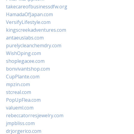
takecareofbusinessdfw.org
HamadaOfJapan.com
VersifyLifestyle.com
kingscreekadventures.com
antaeuslabs.com
purelycleanchemdry.com
WishOping.com
shoplegacee.com
bonvivantshop.com
CupPlante.com
mpzin.com
stcreal.com
PopUpFlea.com
valueml.com
rebeccatorresjewelry.com
jmpbliss.com
drjorgerico.com