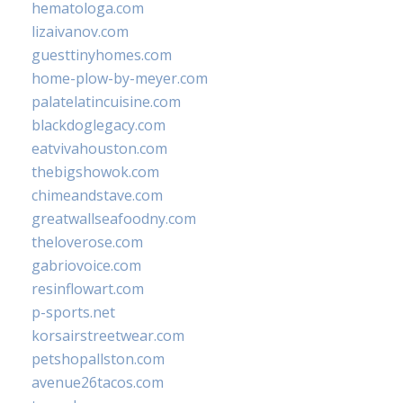
hematologa.com
lizaivanov.com
guesttinyhomes.com
home-plow-by-meyer.com
palatelatincuisine.com
blackdoglegacy.com
eatvivahouston.com
thebigshowok.com
chimeandstave.com
greatwallseafoodny.com
theloverose.com
gabriovoice.com
resinflowart.com
p-sports.net
korsairstreetwear.com
petshopallston.com
avenue26tacos.com