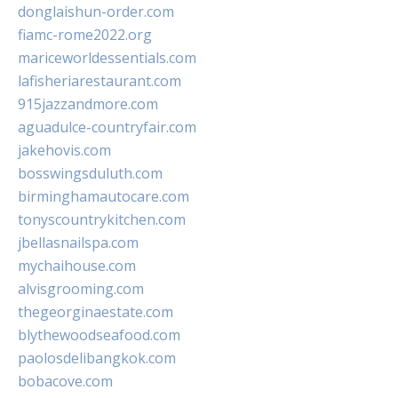
donglaishun-order.com
fiamc-rome2022.org
mariceworldessentials.com
lafisheriarestaurant.com
915jazzandmore.com
aguadulce-countryfair.com
jakehovis.com
bosswingsduluth.com
birminghamautocare.com
tonyscountrykitchen.com
jbellasnailspa.com
mychaihouse.com
alvisgrooming.com
thegeorginaestate.com
blythewoodseafood.com
paolosdelibangkok.com
bobacove.com