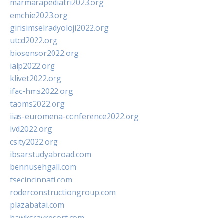
marmarapediatri2023.org
emchie2023.org
girisimselradyoloji2022.org
utcd2022.org
biosensor2022.org
ialp2022.org
klivet2022.org
ifac-hms2022.org
taoms2022.org
iias-euromena-conference2022.org
ivd2022.org
csity2022.org
ibsarstudyabroad.com
bennusehgall.com
tsecincinnati.com
roderconstructiongroup.com
plazabatai.com
hawkscayresort.com