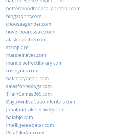
bancodevenezuelaen.com
bettermoodfoodcorporation.com
hingstonnt.com
chooseagender.com
hoverboardssale.com
alaskapolitics.com
stsmp.org
manoelneves.com
mandelaeffectlibrary.com
roselynns.com
balanceyoganj.com
salesforceblogs.com
TrainGames365.com
BaytownEvaCationRentals.com
JabalpurCakeDelivery.com
halobjd.com
intelligenceqatar.com
PikaPikaApp.com