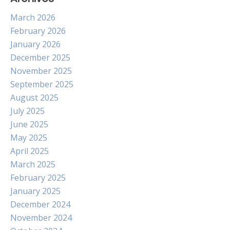
March 2026
February 2026
January 2026
December 2025
November 2025
September 2025
August 2025
July 2025
June 2025
May 2025
April 2025
March 2025
February 2025
January 2025
December 2024
November 2024