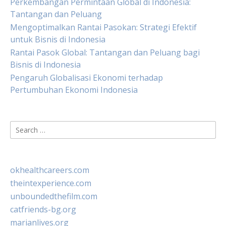
Perkembangan Permintaan Global di Indonesia:
Tantangan dan Peluang
Mengoptimalkan Rantai Pasokan: Strategi Efektif
untuk Bisnis di Indonesia
Rantai Pasok Global: Tantangan dan Peluang bagi
Bisnis di Indonesia
Pengaruh Globalisasi Ekonomi terhadap
Pertumbuhan Ekonomi Indonesia
Search
for:
okhealthcareers.com
theintexperience.com
unboundedthefilm.com
catfriends-bg.org
marianlives.org