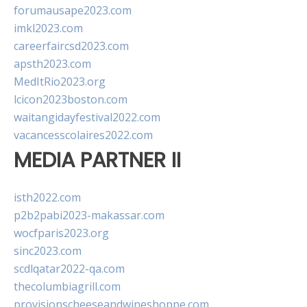
forumausape2023.com
imkl2023.com
careerfaircsd2023.com
apsth2023.com
MedItRio2023.org
lcicon2023boston.com
waitangidayfestival2022.com
vacancesscolaires2022.com
MEDIA PARTNER II
isth2022.com
p2b2pabi2023-makassar.com
wocfparis2023.org
sinc2023.com
scdlqatar2022-qa.com
thecolumbiagrill.com
provisionscheeseandwineshoppe.com