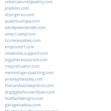
rebeccatorresjewelry.com
jmpbliss.com
drjorgerico.com
queensushipa.com
wendyweimerdds.com
ameri-camp.com
hrsreceivables.com
empconst1.com
cinderella-support.com
bigpinkrestaurant.com
inspirehuahin.com
memmingerspainting.com
jeremypbeasley.com
thesandwichdepotcos.com
drgiggleshouseofpain.com
hotflashdesigns.com
garagenadeau.com