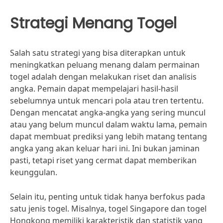
Strategi Menang Togel
Salah satu strategi yang bisa diterapkan untuk
meningkatkan peluang menang dalam permainan
togel adalah dengan melakukan riset dan analisis
angka. Pemain dapat mempelajari hasil-hasil
sebelumnya untuk mencari pola atau tren tertentu.
Dengan mencatat angka-angka yang sering muncul
atau yang belum muncul dalam waktu lama, pemain
dapat membuat prediksi yang lebih matang tentang
angka yang akan keluar hari ini. Ini bukan jaminan
pasti, tetapi riset yang cermat dapat memberikan
keunggulan.
Selain itu, penting untuk tidak hanya berfokus pada
satu jenis togel. Misalnya, togel Singapore dan togel
Hongkong memiliki karakteristik dan statistik yang