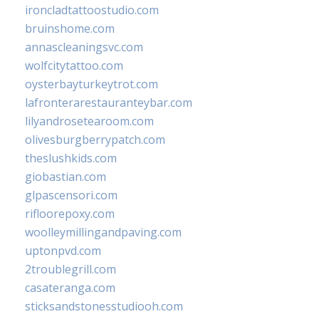
ironcladtattoostudio.com
bruinshome.com
annascleaningsvc.com
wolfcitytattoo.com
oysterbayturkeytrot.com
lafronterarestauranteybar.com
lilyandrosetearoom.com
olivesburgberrypatch.com
theslushkids.com
giobastian.com
glpascensori.com
rifloorepoxy.com
woolleymillingandpaving.com
uptonpvd.com
2troublegrill.com
casateranga.com
sticksandstonesstudiooh.com