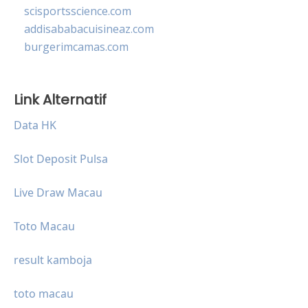
scisportsscience.com
addisababacuisineaz.com
burgerimcamas.com
Link Alternatif
Data HK
Slot Deposit Pulsa
Live Draw Macau
Toto Macau
result kamboja
toto macau