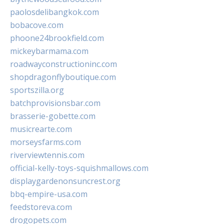
paolosdelibangkok.com
bobacove.com
phoone24brookfield.com
mickeybarmama.com
roadwayconstructioninc.com
shopdragonflyboutique.com
sportszilla.org
batchprovisionsbar.com
brasserie-gobette.com
musicrearte.com
morseysfarms.com
riverviewtennis.com
official-kelly-toys-squishmallows.com
displaygardenonsuncrest.org
bbq-empire-usa.com
feedstoreva.com
drogopets.com