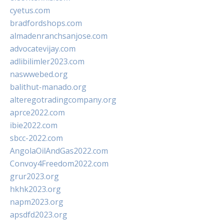
cyetus.com
bradfordshops.com
almadenranchsanjose.com
advocatevijay.com
adlibilimler2023.com
naswwebed.org
balithut-manado.org
alteregotradingcompany.org
aprce2022.com
ibie2022.com
sbcc-2022.com
AngolaOilAndGas2022.com
Convoy4Freedom2022.com
grur2023.org
hkhk2023.org
napm2023.org
apsdfd2023.org