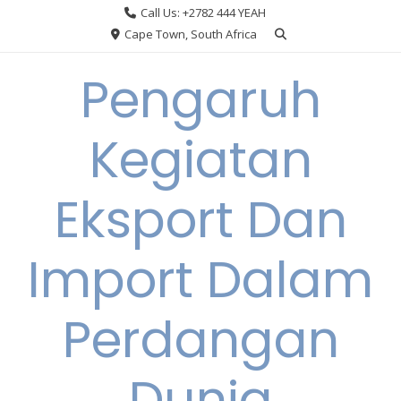
Skip
Call Us: +2782 444 YEAH
to
Cape Town, South Africa
content
Pengaruh
Kegiatan
Eksport Dan
Import Dalam
Perdangan
Dunia