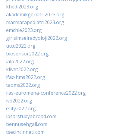
khedi2023.org
akademikgeriatri2023.org
marmarapediatri2023.org
emchie2023.org
girisimselradyoloji2022.org
utcd2022.org
biosensor2022.org
ialp2022.org
klivet2022.org
ifac-hms2022.org
taoms2022.org
iias-euromena-conference2022.org
ivd2022.org
csity2022.org
ibsarstudyabroad.com
bennusehgall.com
tsecincinnati.com