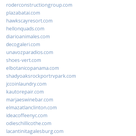
roderconstructiongroup.com
plazabatai.com
hawkscayresort.com
hellonquads.com
diarioanimales.com
decogaleri.com
unavozparadios.com
shoes-vert.com
elbotanicopanama.com
shadyoaksrockportrvpark.com
jccoinlaundry.com
kautorepair.com
marjaeswinebar.com
elmazatlanclinton.com
ideacoffeenyc.com
odieschillicothe.com
lacantinitagalesburg.com