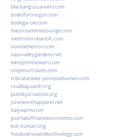
blackanguscareers.com
bolesfororegon.com
bodega-ole.com
thestreamlinerlounge.com
mestrinorubanofc.com
novelatherton.com
nassvalleygardens.net
electjohnstewart.com
omptourtravels.com
tribratanews-polreskebumen.com
rsudbayuasih.org
publikjurnalistik.org
juneteenthapparel.net
italywarm.com
journaloffinanceeconomics.com
kvk-kumari.org
foodscienceandtechnology.com