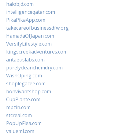
halobjd.com
intelligenceqatar.com
PikaPikaApp.com
takecareofbusinessdfw.org
HamadaOfJapan.com
VersifyLifestyle.com
kingscreekadventures.com
antaeuslabs.com
purelycleanchemdry.com
WishOping.com
shoplegacee.com
bonvivantshop.com
CupPlante.com
mpzin.com
stcreal.com
PopUpFlea.com
valueml.com