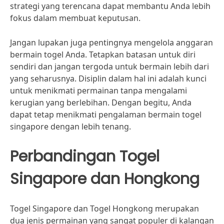
strategi yang terencana dapat membantu Anda lebih
fokus dalam membuat keputusan.
Jangan lupakan juga pentingnya mengelola anggaran
bermain togel Anda. Tetapkan batasan untuk diri
sendiri dan jangan tergoda untuk bermain lebih dari
yang seharusnya. Disiplin dalam hal ini adalah kunci
untuk menikmati permainan tanpa mengalami
kerugian yang berlebihan. Dengan begitu, Anda
dapat tetap menikmati pengalaman bermain togel
singapore dengan lebih tenang.
Perbandingan Togel
Singapore dan Hongkong
Togel Singapore dan Togel Hongkong merupakan
dua jenis permainan yang sangat populer di kalangan