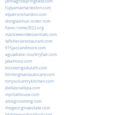
jannagrillspringfield.com
fujiyamacharleston.com
elpatronchardon.com
donglaishun-order.com
fiamc-rome2022.org
mariceworldessentials.com
lafisheriarestaurant.com
915jazzandmore.com
aguadulce-countryfair.com
jakehovis.com
bosswingsduluth.com
birminghamautocare.com
tonyscountrykitchen.com
jbellasnailspa.com
mychaihouse.com
alvisgrooming.com
thegeorginaestate.com
blythewoodseafood.com