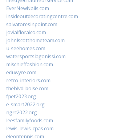
lifestylechauffeurservice.com
EverNewNails.com
insideoutdecoratingcentre.com
salvatoresinpoint.com
jovialfloralco.com
johnlscotthometeam.com
u-seehomes.com
watersportslagonissi.com
mischieffashion.com
eduwyre.com
retro-interiors.com
theblvd-boise.com
fpet2023.org
e-smart2022.org
ngrc2022.org
leesfamilyfoods.com
lewis-lewis-cpas.com
eleontennis.com