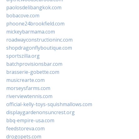
paolosdelibangkok.com
bobacove.com
phoone24brookfield.com
mickeybarmama.com
roadwayconstructioninc.com
shopdragonflyboutique.com
sportszilla.org
batchprovisionsbar.com
brasserie-gobette.com
musicrearte.com
morseysfarms.com
riverviewtennis.com
official-kelly-toys-squishmallows.com
displaygardenonsuncrest.org
bbq-empire-usa.com
feedstoreva.com
drogopets.com