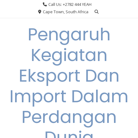
Skip
Call Us: +2782 444 YEAH
to
Cape Town, South Africa
content
Pengaruh
Kegiatan
Eksport Dan
Import Dalam
Perdangan
Dunia