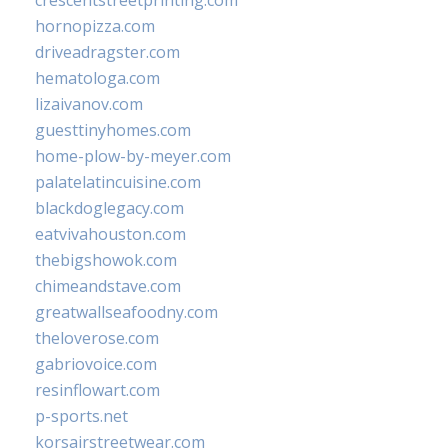
hornopizza.com
driveadragster.com
hematologa.com
lizaivanov.com
guesttinyhomes.com
home-plow-by-meyer.com
palatelatincuisine.com
blackdoglegacy.com
eatvivahouston.com
thebigshowok.com
chimeandstave.com
greatwallseafoodny.com
theloverose.com
gabriovoice.com
resinflowart.com
p-sports.net
korsairstreetwear.com