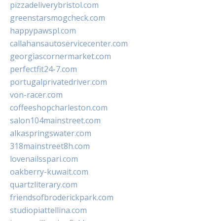
pizzadeliverybristol.com
greenstarsmogcheck.com
happypawspl.com
callahansautoservicecenter.com
georgiascornermarket.com
perfectfit24-7.com
portugalprivatedriver.com
von-racer.com
coffeeshopcharleston.com
salon104mainstreet.com
alkaspringswater.com
318mainstreet8h.com
lovenailsspari.com
oakberry-kuwait.com
quartzliterary.com
friendsofbroderickpark.com
studiopiattellina.com