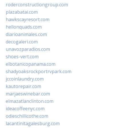
roderconstructiongroup.com
plazabatai.com
hawkscayresort.com
hellonquads.com
diarioanimales.com
decogaleri.com
unavozparadios.com
shoes-vert.com
elbotanicopanama.com
shadyoaksrockportrvpark.com
jccoinlaundry.com
kautorepair.com
marjaeswinebar.com
elmazatlanclinton.com
ideacoffeenyc.com
odieschillicothe.com
lacantinitagalesburg.com