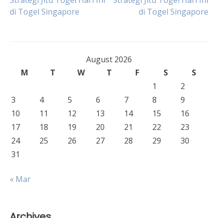
Strategi Jitu Togel Hari Ini
Strategi Jitu Togel Hari Ini
di Togel Singapore
di Togel Singapore
navigation
August 2026
M
T
W
T
F
S
S
1
2
3
4
5
6
7
8
9
10
11
12
13
14
15
16
17
18
19
20
21
22
23
24
25
26
27
28
29
30
31
« Mar
Archives