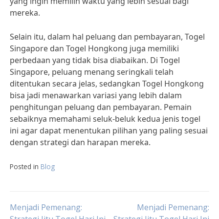
yang ingin memilih waktu yang lebih sesuai bagi
mereka.
Selain itu, dalam hal peluang dan pembayaran, Togel
Singapore dan Togel Hongkong juga memiliki
perbedaan yang tidak bisa diabaikan. Di Togel
Singapore, peluang menang seringkali telah
ditentukan secara jelas, sedangkan Togel Hongkong
bisa jadi menawarkan variasi yang lebih dalam
penghitungan peluang dan pembayaran. Pemain
sebaiknya memahami seluk-beluk kedua jenis togel
ini agar dapat menentukan pilihan yang paling sesuai
dengan strategi dan harapan mereka.
Posted in
Blog
Post
Menjadi Pemenang:
Menjadi Pemenang: