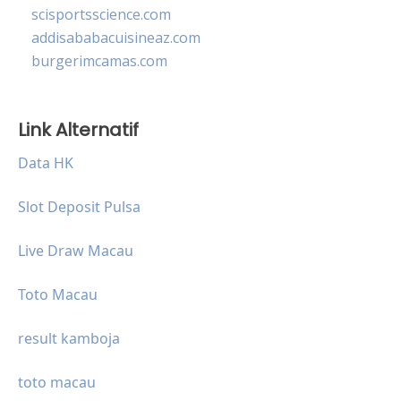
scisportsscience.com
addisababacuisineaz.com
burgerimcamas.com
Link Alternatif
Data HK
Slot Deposit Pulsa
Live Draw Macau
Toto Macau
result kamboja
toto macau