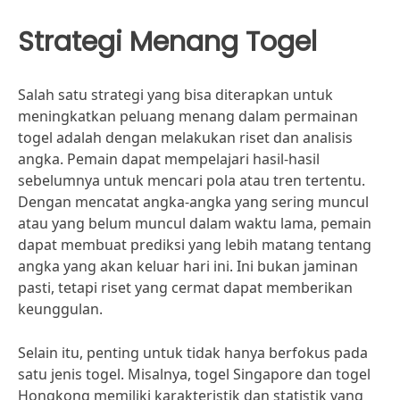
Strategi Menang Togel
Salah satu strategi yang bisa diterapkan untuk
meningkatkan peluang menang dalam permainan
togel adalah dengan melakukan riset dan analisis
angka. Pemain dapat mempelajari hasil-hasil
sebelumnya untuk mencari pola atau tren tertentu.
Dengan mencatat angka-angka yang sering muncul
atau yang belum muncul dalam waktu lama, pemain
dapat membuat prediksi yang lebih matang tentang
angka yang akan keluar hari ini. Ini bukan jaminan
pasti, tetapi riset yang cermat dapat memberikan
keunggulan.
Selain itu, penting untuk tidak hanya berfokus pada
satu jenis togel. Misalnya, togel Singapore dan togel
Hongkong memiliki karakteristik dan statistik yang