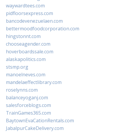
waywardtees.com
pidfloorsexpress.com
bancodevenezuelaen.com
bettermoodfoodcorporation.com
hingstonnt.com
chooseagender.com
hoverboardssale.com
alaskapolitics.com
stsmp.org
manoelneves.com
mandelaeffectlibrary.com
roselynns.com
balanceyoganj.com
salesforceblogs.com
TrainGames365.com
BaytownEvaCationRentals.com
JabalpurCakeDelivery.com