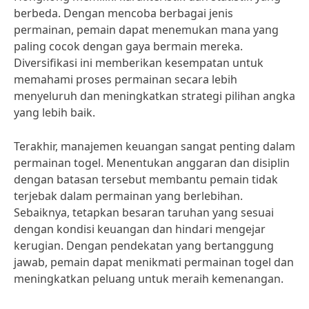
berbeda. Dengan mencoba berbagai jenis
permainan, pemain dapat menemukan mana yang
paling cocok dengan gaya bermain mereka.
Diversifikasi ini memberikan kesempatan untuk
memahami proses permainan secara lebih
menyeluruh dan meningkatkan strategi pilihan angka
yang lebih baik.
Terakhir, manajemen keuangan sangat penting dalam
permainan togel. Menentukan anggaran dan disiplin
dengan batasan tersebut membantu pemain tidak
terjebak dalam permainan yang berlebihan.
Sebaiknya, tetapkan besaran taruhan yang sesuai
dengan kondisi keuangan dan hindari mengejar
kerugian. Dengan pendekatan yang bertanggung
jawab, pemain dapat menikmati permainan togel dan
meningkatkan peluang untuk meraih kemenangan.