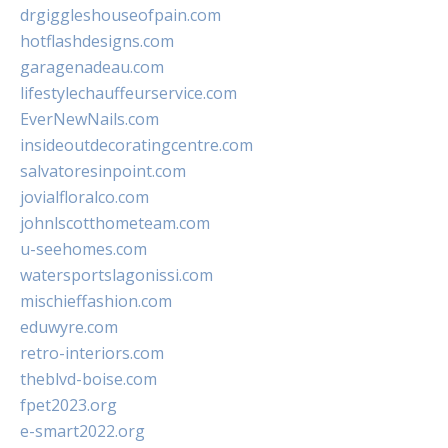
drgiggleshouseofpain.com
hotflashdesigns.com
garagenadeau.com
lifestylechauffeurservice.com
EverNewNails.com
insideoutdecoratingcentre.com
salvatoresinpoint.com
jovialfloralco.com
johnlscotthometeam.com
u-seehomes.com
watersportslagonissi.com
mischieffashion.com
eduwyre.com
retro-interiors.com
theblvd-boise.com
fpet2023.org
e-smart2022.org