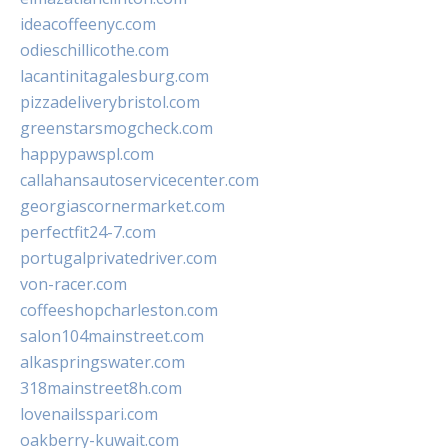
ideacoffeenyc.com
odieschillicothe.com
lacantinitagalesburg.com
pizzadeliverybristol.com
greenstarsmogcheck.com
happypawspl.com
callahansautoservicecenter.com
georgiascornermarket.com
perfectfit24-7.com
portugalprivatedriver.com
von-racer.com
coffeeshopcharleston.com
salon104mainstreet.com
alkaspringswater.com
318mainstreet8h.com
lovenailsspari.com
oakberry-kuwait.com