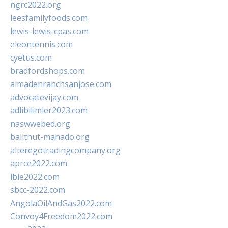
ngrc2022.org
leesfamilyfoods.com
lewis-lewis-cpas.com
eleontennis.com
cyetus.com
bradfordshops.com
almadenranchsanjose.com
advocatevijay.com
adlibilimler2023.com
naswwebed.org
balithut-manado.org
alteregotradingcompany.org
aprce2022.com
ibie2022.com
sbcc-2022.com
AngolaOilAndGas2022.com
Convoy4Freedom2022.com