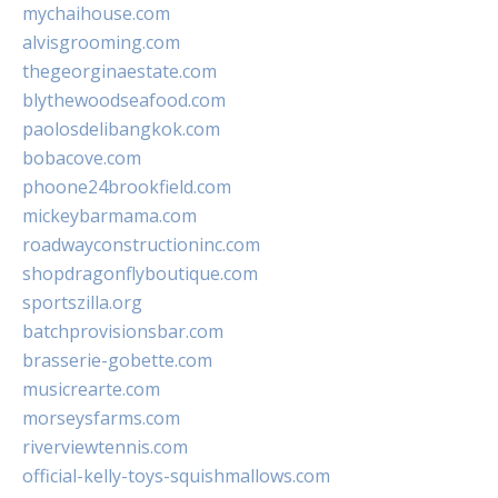
mychaihouse.com
alvisgrooming.com
thegeorginaestate.com
blythewoodseafood.com
paolosdelibangkok.com
bobacove.com
phoone24brookfield.com
mickeybarmama.com
roadwayconstructioninc.com
shopdragonflyboutique.com
sportszilla.org
batchprovisionsbar.com
brasserie-gobette.com
musicrearte.com
morseysfarms.com
riverviewtennis.com
official-kelly-toys-squishmallows.com