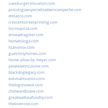
cuesburgershouston.com
psicologiaespecializadaencampeche.com
dmtacos.com
crescentstreetprinting.com
hornopizza.com
driveadragster.com
hematologa.com
lizaivanov.com
guesttinyhomes.com
home-plow-by-meyer.com
palatelatincuisine.com
blackdoglegacy.com
eatvivahouston.com
thebigshowok.com
chimeandstave.com
greatwallseafoodny.com
theloverose.com