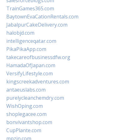
salesforceblogs.com
TrainGames365.com
BaytownEvaCationRentals.com
JabalpurCakeDelivery.com
halobjd.com
intelligenceqatar.com
PikaPikaApp.com
takecareofbusinessdfw.org
HamadaOfJapan.com
VersifyLifestyle.com
kingscreekadventures.com
antaeuslabs.com
purelycleanchemdry.com
WishOping.com
shoplegacee.com
bonvivantshop.com
CupPlante.com
mpzin.com