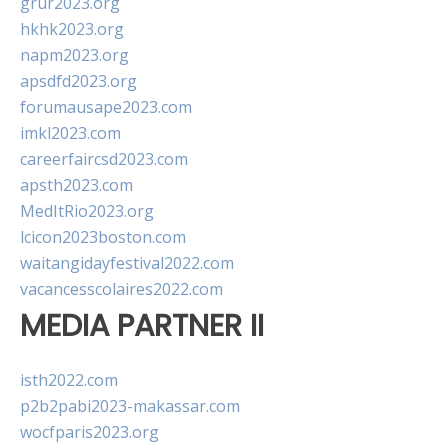
grur2023.org
hkhk2023.org
napm2023.org
apsdfd2023.org
forumausape2023.com
imkl2023.com
careerfaircsd2023.com
apsth2023.com
MedItRio2023.org
lcicon2023boston.com
waitangidayfestival2022.com
vacancesscolaires2022.com
MEDIA PARTNER II
isth2022.com
p2b2pabi2023-makassar.com
wocfparis2023.org