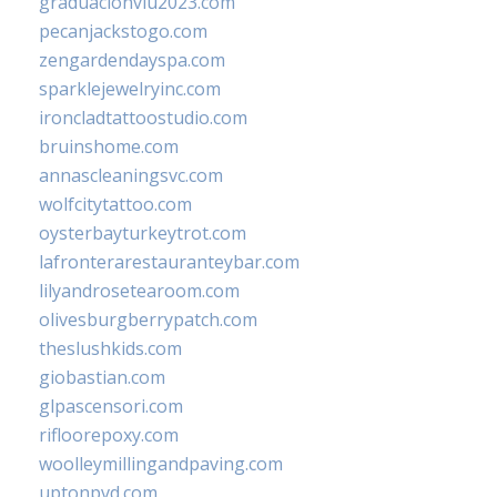
graduacionviu2023.com
pecanjackstogo.com
zengardendayspa.com
sparklejewelryinc.com
ironcladtattoostudio.com
bruinshome.com
annascleaningsvc.com
wolfcitytattoo.com
oysterbayturkeytrot.com
lafronterarestauranteybar.com
lilyandrosetearoom.com
olivesburgberrypatch.com
theslushkids.com
giobastian.com
glpascensori.com
rifloorepoxy.com
woolleymillingandpaving.com
uptonpvd.com