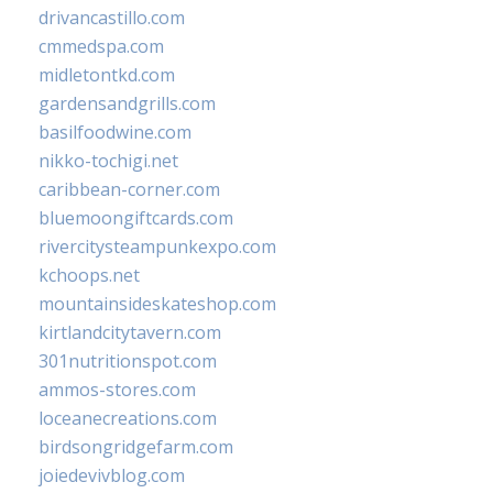
drivancastillo.com
cmmedspa.com
midletontkd.com
gardensandgrills.com
basilfoodwine.com
nikko-tochigi.net
caribbean-corner.com
bluemoongiftcards.com
rivercitysteampunkexpo.com
kchoops.net
mountainsideskateshop.com
kirtlandcitytavern.com
301nutritionspot.com
ammos-stores.com
loceanecreations.com
birdsongridgefarm.com
joiedevivblog.com