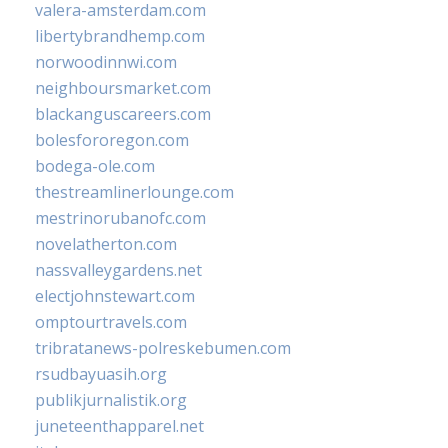
valera-amsterdam.com
libertybrandhemp.com
norwoodinnwi.com
neighboursmarket.com
blackanguscareers.com
bolesfororegon.com
bodega-ole.com
thestreamlinerlounge.com
mestrinorubanofc.com
novelatherton.com
nassvalleygardens.net
electjohnstewart.com
omptourtravels.com
tribratanews-polreskebumen.com
rsudbayuasih.org
publikjurnalistik.org
juneteenthapparel.net