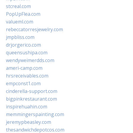
stcreal.com
PopUpFlea.com
valueml.com
rebeccatorresjewelry.com
jmpbliss.com
drjorgerico.com
queensushipa.com
wendyweimerdds.com
ameri-camp.com
hrsreceivables.com
empconst1.com
cinderella-support.com
bigpinkrestaurant.com
inspirehuahin.com
memmingerspainting.com
jeremypbeasley.com
thesandwichdepotcos.com