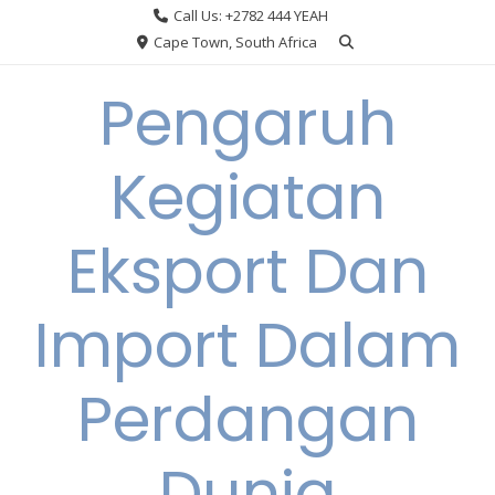
Skip
Call Us: +2782 444 YEAH
to
Cape Town, South Africa
content
Pengaruh
Kegiatan
Eksport Dan
Import Dalam
Perdangan
Dunia