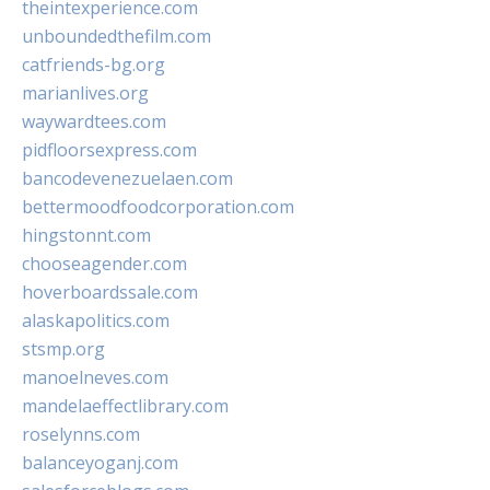
theintexperience.com
unboundedthefilm.com
catfriends-bg.org
marianlives.org
waywardtees.com
pidfloorsexpress.com
bancodevenezuelaen.com
bettermoodfoodcorporation.com
hingstonnt.com
chooseagender.com
hoverboardssale.com
alaskapolitics.com
stsmp.org
manoelneves.com
mandelaeffectlibrary.com
roselynns.com
balanceyoganj.com