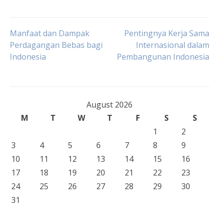
Post
Manfaat dan Dampak
Pentingnya Kerja Sama
Perdagangan Bebas bagi
Internasional dalam
Indonesia
Pembangunan Indonesia
navigation
August 2026
M
T
W
T
F
S
S
1
2
3
4
5
6
7
8
9
10
11
12
13
14
15
16
17
18
19
20
21
22
23
24
25
26
27
28
29
30
31