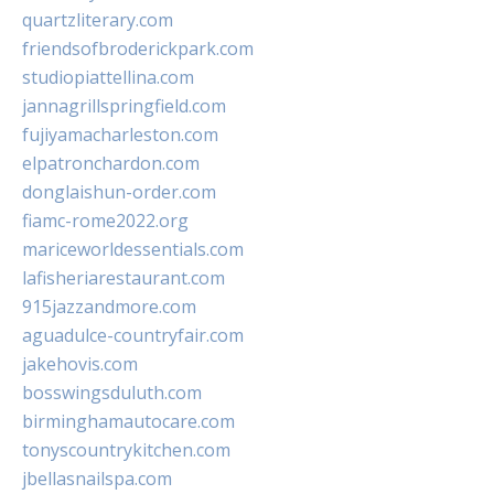
quartzliterary.com
friendsofbroderickpark.com
studiopiattellina.com
jannagrillspringfield.com
fujiyamacharleston.com
elpatronchardon.com
donglaishun-order.com
fiamc-rome2022.org
mariceworldessentials.com
lafisheriarestaurant.com
915jazzandmore.com
aguadulce-countryfair.com
jakehovis.com
bosswingsduluth.com
birminghamautocare.com
tonyscountrykitchen.com
jbellasnailspa.com