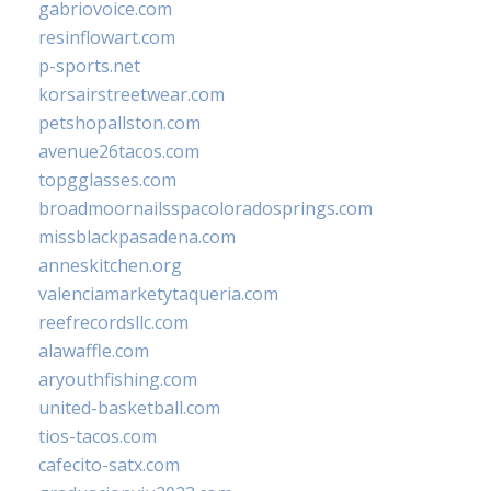
gabriovoice.com
resinflowart.com
p-sports.net
korsairstreetwear.com
petshopallston.com
avenue26tacos.com
topgglasses.com
broadmoornailsspacoloradosprings.com
missblackpasadena.com
anneskitchen.org
valenciamarketytaqueria.com
reefrecordsllc.com
alawaffle.com
aryouthfishing.com
united-basketball.com
tios-tacos.com
cafecito-satx.com