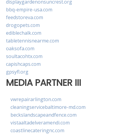
displaygardenonsuncrest.org
bbq-empire-usa.com
feedstoreva.com
drogopets.com
ediblechalk.com
tabletennisnearme.com
oaksofa.com
soultacohtx.com
capishcaps.com
gpsyfl.org
MEDIA PARTNER III
vwrepairarlington.com
cleaningservicebaltimore-md.com
beckslandscapeandfence.com
vistaaltadelveramendi.com
coastlinecateringnc.com