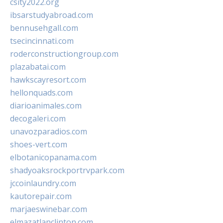
csity2022.org
ibsarstudyabroad.com
bennusehgall.com
tsecincinnati.com
roderconstructiongroup.com
plazabatai.com
hawkscayresort.com
hellonquads.com
diarioanimales.com
decogaleri.com
unavozparadios.com
shoes-vert.com
elbotanicopanama.com
shadyoaksrockportrvpark.com
jccoinlaundry.com
kautorepair.com
marjaeswinebar.com
elmazatlanclinton.com