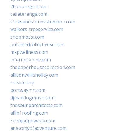
2troublegrill.com
casateranga.com
sticksandstonesstudiooh.com
walkers-treeservice.com
shopmossi.com
untamedcollectivesd.com
mxpwellness.com
infernocanine.com
thepaperhousecollection.com
allisonwillisholley.com
solslite.org
portwayinn.com
djmaddogmusic.com
thesoundarchitects.com
allin1roofing.com
keepjudgewebb.com
anatomyofadventure.com