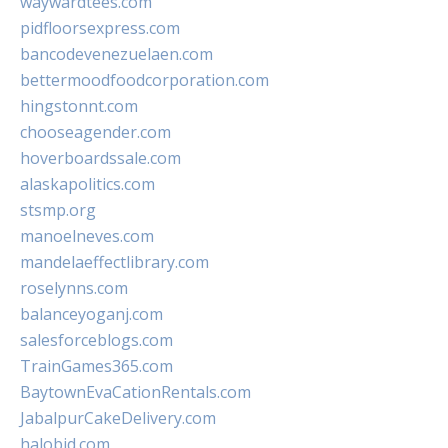
waywardtees.com
pidfloorsexpress.com
bancodevenezuelaen.com
bettermoodfoodcorporation.com
hingstonnt.com
chooseagender.com
hoverboardssale.com
alaskapolitics.com
stsmp.org
manoelneves.com
mandelaeffectlibrary.com
roselynns.com
balanceyoganj.com
salesforceblogs.com
TrainGames365.com
BaytownEvaCationRentals.com
JabalpurCakeDelivery.com
halobjd.com