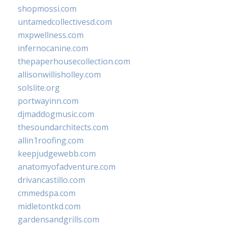
shopmossi.com
untamedcollectivesd.com
mxpwellness.com
infernocanine.com
thepaperhousecollection.com
allisonwillisholley.com
solslite.org
portwayinn.com
djmaddogmusic.com
thesoundarchitects.com
allin1roofing.com
keepjudgewebb.com
anatomyofadventure.com
drivancastillo.com
cmmedspa.com
midletontkd.com
gardensandgrills.com