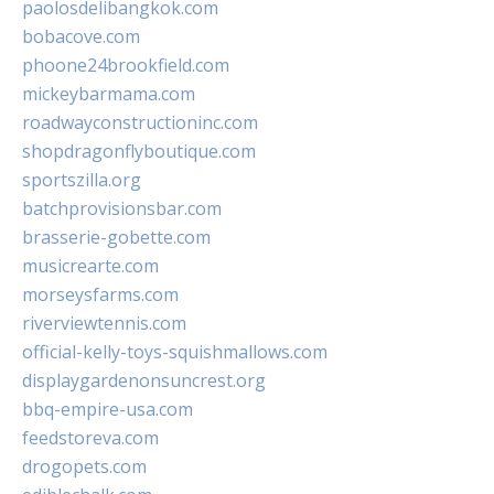
paolosdelibangkok.com
bobacove.com
phoone24brookfield.com
mickeybarmama.com
roadwayconstructioninc.com
shopdragonflyboutique.com
sportszilla.org
batchprovisionsbar.com
brasserie-gobette.com
musicrearte.com
morseysfarms.com
riverviewtennis.com
official-kelly-toys-squishmallows.com
displaygardenonsuncrest.org
bbq-empire-usa.com
feedstoreva.com
drogopets.com