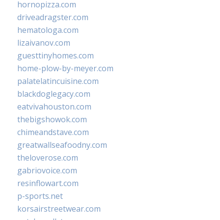
hornopizza.com
driveadragster.com
hematologa.com
lizaivanov.com
guesttinyhomes.com
home-plow-by-meyer.com
palatelatincuisine.com
blackdoglegacy.com
eatvivahouston.com
thebigshowok.com
chimeandstave.com
greatwallseafoodny.com
theloverose.com
gabriovoice.com
resinflowart.com
p-sports.net
korsairstreetwear.com