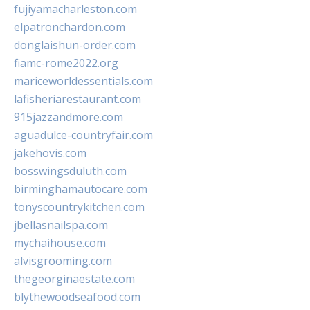
fujiyamacharleston.com
elpatronchardon.com
donglaishun-order.com
fiamc-rome2022.org
mariceworldessentials.com
lafisheriarestaurant.com
915jazzandmore.com
aguadulce-countryfair.com
jakehovis.com
bosswingsduluth.com
birminghamautocare.com
tonyscountrykitchen.com
jbellasnailspa.com
mychaihouse.com
alvisgrooming.com
thegeorginaestate.com
blythewoodseafood.com