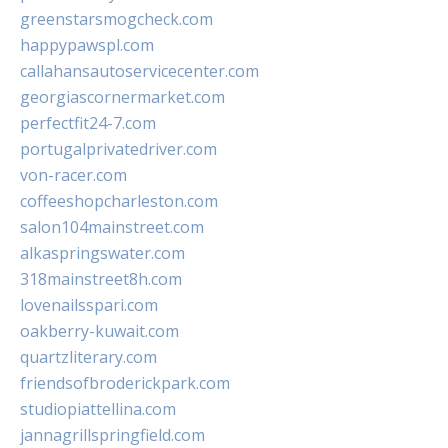
greenstarsmogcheck.com
happypawspl.com
callahansautoservicecenter.com
georgiascornermarket.com
perfectfit24-7.com
portugalprivatedriver.com
von-racer.com
coffeeshopcharleston.com
salon104mainstreet.com
alkaspringswater.com
318mainstreet8h.com
lovenailsspari.com
oakberry-kuwait.com
quartzliterary.com
friendsofbroderickpark.com
studiopiattellina.com
jannagrillspringfield.com