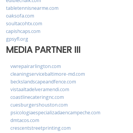
ediblechalk.com
tabletennisnearme.com
oaksofa.com
soultacohtx.com
capishcaps.com
gpsyfl.org
MEDIA PARTNER III
vwrepairarlington.com
cleaningservicebaltimore-md.com
beckslandscapeandfence.com
vistaaltadelveramendi.com
coastlinecateringnc.com
cuesburgershouston.com
psicologiaespecializadaencampeche.com
dmtacos.com
crescentstreetprinting.com