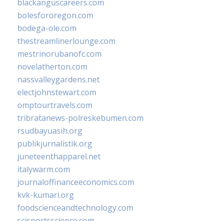
blackanguscareers.com
bolesfororegon.com
bodega-ole.com
thestreamlinerlounge.com
mestrinorubanofc.com
novelatherton.com
nassvalleygardens.net
electjohnstewart.com
omptourtravels.com
tribratanews-polreskebumen.com
rsudbayuasih.org
publikjurnalistik.org
juneteenthapparel.net
italywarm.com
journaloffinanceeconomics.com
kvk-kumari.org
foodscienceandtechnology.com
scisportsscience.com