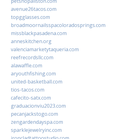
petshopallston.com
avenue26tacos.com
topgglasses.com
broadmoornailsspacoloradosprings.com
missblackpasadena.com
anneskitchen.org
valenciamarketytaqueria.com
reefrecordsllc.com
alawaffle.com
aryouthfishing.com
united-basketball.com
tios-tacos.com
cafecito-satx.com
graduacionviu2023.com
pecanjackstogo.com
zengardendayspa.com
sparklejewelryinc.com
ironcladtattoostudio.com