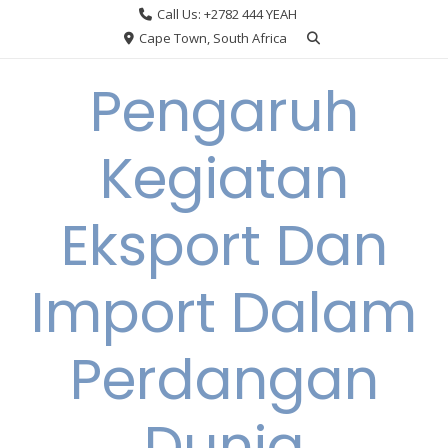
Skip
Call Us: +2782 444 YEAH
to
Cape Town, South Africa
content
Pengaruh
Kegiatan
Eksport Dan
Import Dalam
Perdangan
Dunia