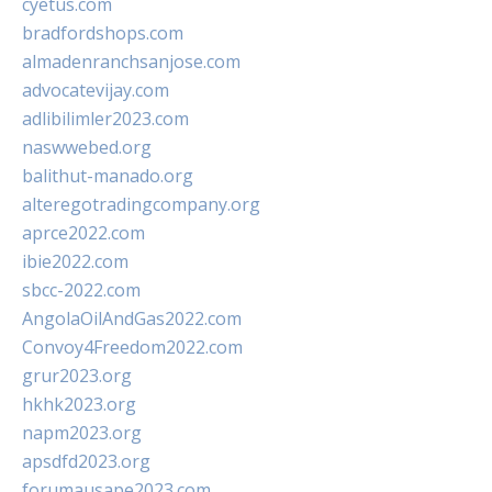
cyetus.com
bradfordshops.com
almadenranchsanjose.com
advocatevijay.com
adlibilimler2023.com
naswwebed.org
balithut-manado.org
alteregotradingcompany.org
aprce2022.com
ibie2022.com
sbcc-2022.com
AngolaOilAndGas2022.com
Convoy4Freedom2022.com
grur2023.org
hkhk2023.org
napm2023.org
apsdfd2023.org
forumausape2023.com