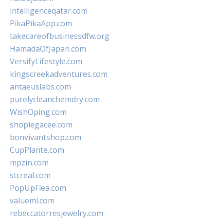
intelligenceqatar.com
PikaPikaApp.com
takecareofbusinessdfw.org
HamadaOfJapan.com
VersifyLifestyle.com
kingscreekadventures.com
antaeuslabs.com
purelycleanchemdry.com
WishOping.com
shoplegacee.com
bonvivantshop.com
CupPlante.com
mpzin.com
stcreal.com
PopUpFlea.com
valueml.com
rebeccatorresjewelry.com