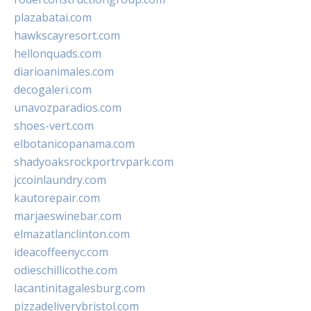
plazabatai.com
hawkscayresort.com
hellonquads.com
diarioanimales.com
decogaleri.com
unavozparadios.com
shoes-vert.com
elbotanicopanama.com
shadyoaksrockportrvpark.com
jccoinlaundry.com
kautorepair.com
marjaeswinebar.com
elmazatlanclinton.com
ideacoffeenyc.com
odieschillicothe.com
lacantinitagalesburg.com
pizzadeliverybristol.com