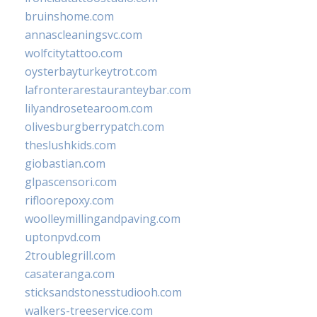
bruinshome.com
annascleaningsvc.com
wolfcitytattoo.com
oysterbayturkeytrot.com
lafronterarestauranteybar.com
lilyandrosetearoom.com
olivesburgberrypatch.com
theslushkids.com
giobastian.com
glpascensori.com
rifloorepoxy.com
woolleymillingandpaving.com
uptonpvd.com
2troublegrill.com
casateranga.com
sticksandstonesstudiooh.com
walkers-treeservice.com