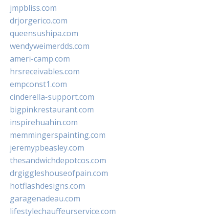
jmpbliss.com
drjorgerico.com
queensushipa.com
wendyweimerdds.com
ameri-camp.com
hrsreceivables.com
empconst1.com
cinderella-support.com
bigpinkrestaurant.com
inspirehuahin.com
memmingerspainting.com
jeremypbeasley.com
thesandwichdepotcos.com
drgiggleshouseofpain.com
hotflashdesigns.com
garagenadeau.com
lifestylechauffeurservice.com