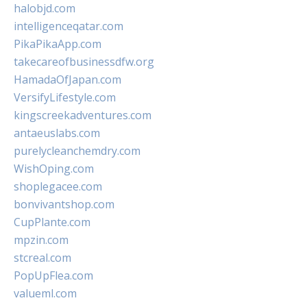
halobjd.com
intelligenceqatar.com
PikaPikaApp.com
takecareofbusinessdfw.org
HamadaOfJapan.com
VersifyLifestyle.com
kingscreekadventures.com
antaeuslabs.com
purelycleanchemdry.com
WishOping.com
shoplegacee.com
bonvivantshop.com
CupPlante.com
mpzin.com
stcreal.com
PopUpFlea.com
valueml.com