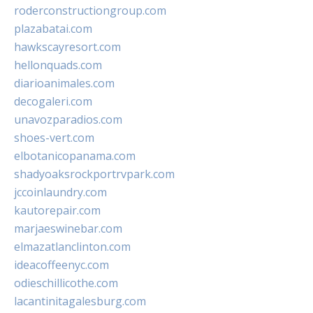
roderconstructiongroup.com
plazabatai.com
hawkscayresort.com
hellonquads.com
diarioanimales.com
decogaleri.com
unavozparadios.com
shoes-vert.com
elbotanicopanama.com
shadyoaksrockportrvpark.com
jccoinlaundry.com
kautorepair.com
marjaeswinebar.com
elmazatlanclinton.com
ideacoffeenyc.com
odieschillicothe.com
lacantinitagalesburg.com