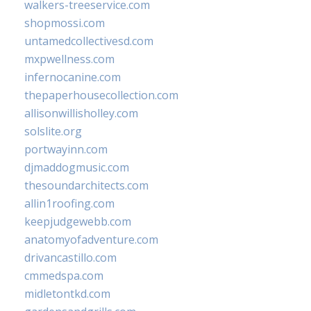
walkers-treeservice.com
shopmossi.com
untamedcollectivesd.com
mxpwellness.com
infernocanine.com
thepaperhousecollection.com
allisonwillisholley.com
solslite.org
portwayinn.com
djmaddogmusic.com
thesoundarchitects.com
allin1roofing.com
keepjudgewebb.com
anatomyofadventure.com
drivancastillo.com
cmmedspa.com
midletontkd.com