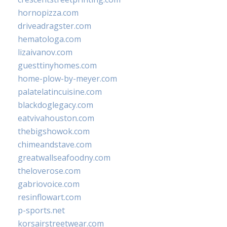
hornopizza.com
driveadragster.com
hematologa.com
lizaivanov.com
guesttinyhomes.com
home-plow-by-meyer.com
palatelatincuisine.com
blackdoglegacy.com
eatvivahouston.com
thebigshowok.com
chimeandstave.com
greatwallseafoodny.com
theloverose.com
gabriovoice.com
resinflowart.com
p-sports.net
korsairstreetwear.com