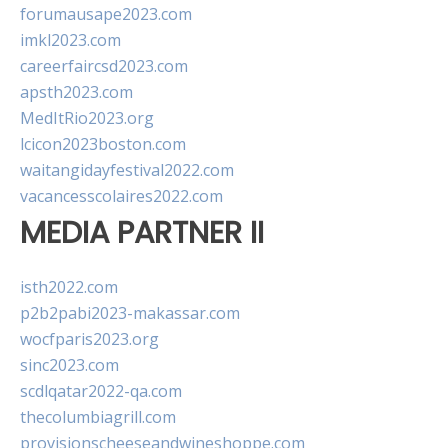
forumausape2023.com
imkl2023.com
careerfaircsd2023.com
apsth2023.com
MedItRio2023.org
lcicon2023boston.com
waitangidayfestival2022.com
vacancesscolaires2022.com
MEDIA PARTNER II
isth2022.com
p2b2pabi2023-makassar.com
wocfparis2023.org
sinc2023.com
scdlqatar2022-qa.com
thecolumbiagrill.com
provisionscheeseandwineshoppe.com