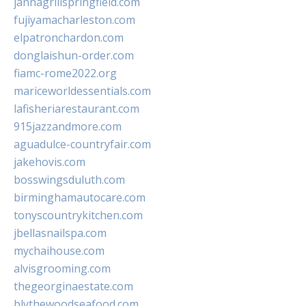
jannagrillspringfield.com
fujiyamacharleston.com
elpatronchardon.com
donglaishun-order.com
fiamc-rome2022.org
mariceworldessentials.com
lafisheriarestaurant.com
915jazzandmore.com
aguadulce-countryfair.com
jakehovis.com
bosswingsduluth.com
birminghamautocare.com
tonyscountrykitchen.com
jbellasnailspa.com
mychaihouse.com
alvisgrooming.com
thegeorginaestate.com
blythewoodseafood.com