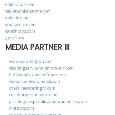
ediblechalk.com
tabletennisnearme.com
oaksofa.com
soultacohtx.com
capishcaps.com
gpsyfl.org
MEDIA PARTNER III
vwrepairarlington.com
cleaningservicebaltimore-md.com
beckslandscapeandfence.com
vistaaltadelveramendi.com
coastlinecateringnc.com
cuesburgershouston.com
psicologiaespecializadaencampeche.com
dmtacos.com
crescentstreetprinting.com