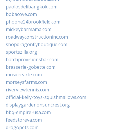
paolosdelibangkok.com
bobacove.com
phoone24brookfield.com
mickeybarmama.com
roadwayconstructioninc.com
shopdragonflyboutique.com
sportszilla.org
batchprovisionsbar.com
brasserie-gobette.com
musicrearte.com
morseysfarms.com
riverviewtennis.com
official-kelly-toys-squishmallows.com
displaygardenonsuncrest.org
bbq-empire-usa.com
feedstoreva.com
drogopets.com