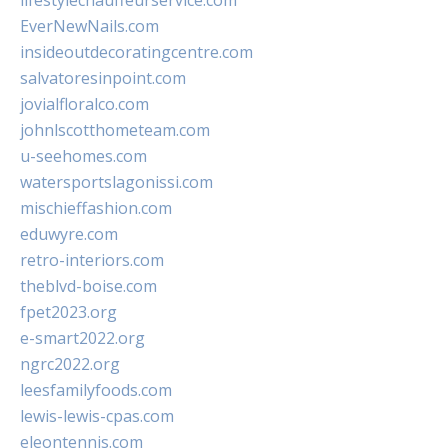
lifestylechauffeurservice.com
EverNewNails.com
insideoutdecoratingcentre.com
salvatoresinpoint.com
jovialfloralco.com
johnlscotthometeam.com
u-seehomes.com
watersportslagonissi.com
mischieffashion.com
eduwyre.com
retro-interiors.com
theblvd-boise.com
fpet2023.org
e-smart2022.org
ngrc2022.org
leesfamilyfoods.com
lewis-lewis-cpas.com
eleontennis.com