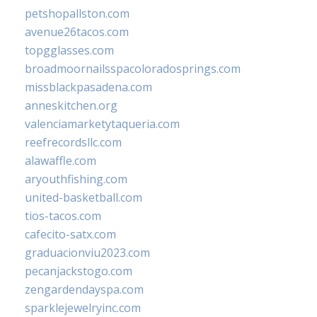
petshopallston.com
avenue26tacos.com
topgglasses.com
broadmoornailsspacoloradosprings.com
missblackpasadena.com
anneskitchen.org
valenciamarketytaqueria.com
reefrecordsllc.com
alawaffle.com
aryouthfishing.com
united-basketball.com
tios-tacos.com
cafecito-satx.com
graduacionviu2023.com
pecanjackstogo.com
zengardendayspa.com
sparklejewelryinc.com