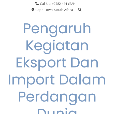
Skip
Call Us: +2782 444 YEAH
to
Cape Town, South Africa
content
Pengaruh
Kegiatan
Eksport Dan
Import Dalam
Perdangan
Dunia