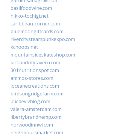
gardensandgrills.com
basilfoodwine.com
nikko-tochigi.net
caribbean-corner.com
bluemoongiftcards.com
rivercitysteampunkexpo.com
kchoops.net
mountainsideskateshop.com
kirtlandcitytavern.com
301nutritionspot.com
ammos-stores.com
loceanecreations.com
birdsongridgefarm.com
joiedevivblog.com
valera-amsterdam.com
libertybrandhemp.com
norwoodinnwi.com
neighboursmarket.com