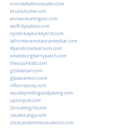
ironcladtattoostudio.com
bruinshome.com
annascleaningsvc.com
wolfcitytattoo.com
oysterbayturkeytrot.com
lafronterarestauranteybar.com
lilyandrosetearoom.com
olivesburgberrypatch.com
theslushkids.com
giobastian.com
glpascensori.com
rifloorepoxy.com
woolleymillingandpaving.com
uptonpvd.com
2troublegrill.com
casateranga.com
sticksandstonesstudiooh.com