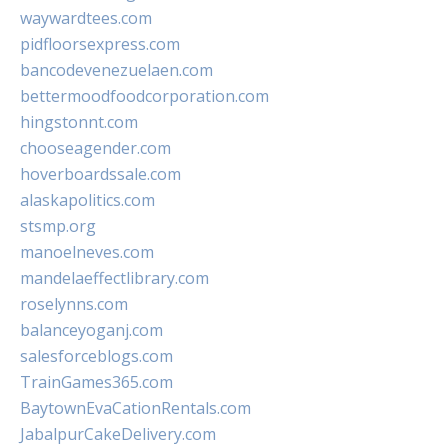
waywardtees.com
pidfloorsexpress.com
bancodevenezuelaen.com
bettermoodfoodcorporation.com
hingstonnt.com
chooseagender.com
hoverboardssale.com
alaskapolitics.com
stsmp.org
manoelneves.com
mandelaeffectlibrary.com
roselynns.com
balanceyoganj.com
salesforceblogs.com
TrainGames365.com
BaytownEvaCationRentals.com
JabalpurCakeDelivery.com