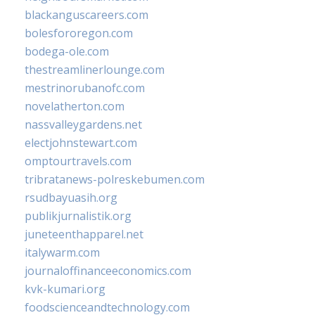
blackanguscareers.com
bolesfororegon.com
bodega-ole.com
thestreamlinerlounge.com
mestrinorubanofc.com
novelatherton.com
nassvalleygardens.net
electjohnstewart.com
omptourtravels.com
tribratanews-polreskebumen.com
rsudbayuasih.org
publikjurnalistik.org
juneteenthapparel.net
italywarm.com
journaloffinanceeconomics.com
kvk-kumari.org
foodscienceandtechnology.com