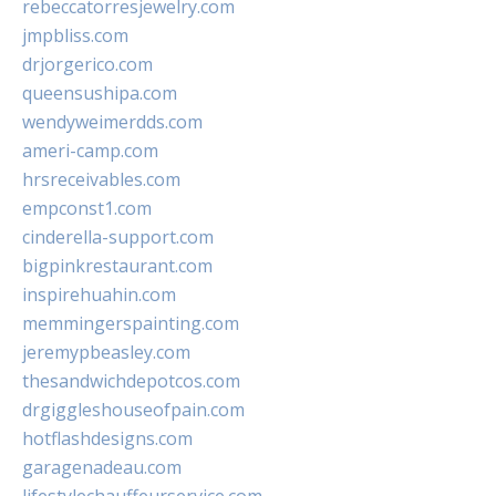
rebeccatorresjewelry.com
jmpbliss.com
drjorgerico.com
queensushipa.com
wendyweimerdds.com
ameri-camp.com
hrsreceivables.com
empconst1.com
cinderella-support.com
bigpinkrestaurant.com
inspirehuahin.com
memmingerspainting.com
jeremypbeasley.com
thesandwichdepotcos.com
drgiggleshouseofpain.com
hotflashdesigns.com
garagenadeau.com