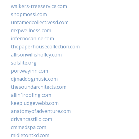
walkers-treeservice.com
shopmossi.com
untamedcollectivesd.com
mxpwellness.com
infernocanine.com
thepaperhousecollection.com
allisonwillisholley.com
solslite.org
portwayinn.com
djmaddogmusic.com
thesoundarchitects.com
allin1roofing.com
keepjudgewebb.com
anatomyofadventure.com
drivancastillo.com
cmmedspa.com
midletontkd.com