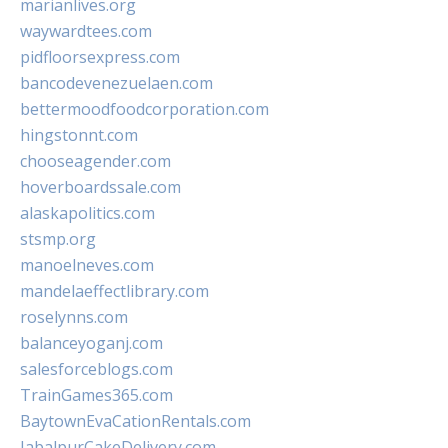
marianlives.org
waywardtees.com
pidfloorsexpress.com
bancodevenezuelaen.com
bettermoodfoodcorporation.com
hingstonnt.com
chooseagender.com
hoverboardssale.com
alaskapolitics.com
stsmp.org
manoelneves.com
mandelaeffectlibrary.com
roselynns.com
balanceyoganj.com
salesforceblogs.com
TrainGames365.com
BaytownEvaCationRentals.com
JabalpurCakeDelivery.com