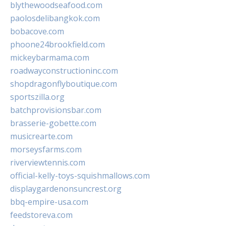
blythewoodseafood.com
paolosdelibangkok.com
bobacove.com
phoone24brookfield.com
mickeybarmama.com
roadwayconstructioninc.com
shopdragonflyboutique.com
sportszilla.org
batchprovisionsbar.com
brasserie-gobette.com
musicrearte.com
morseysfarms.com
riverviewtennis.com
official-kelly-toys-squishmallows.com
displaygardenonsuncrest.org
bbq-empire-usa.com
feedstoreva.com