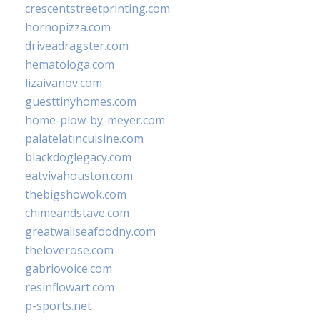
crescentstreetprinting.com
hornopizza.com
driveadragster.com
hematologa.com
lizaivanov.com
guesttinyhomes.com
home-plow-by-meyer.com
palatelatincuisine.com
blackdoglegacy.com
eatvivahouston.com
thebigshowok.com
chimeandstave.com
greatwallseafoodny.com
theloverose.com
gabriovoice.com
resinflowart.com
p-sports.net