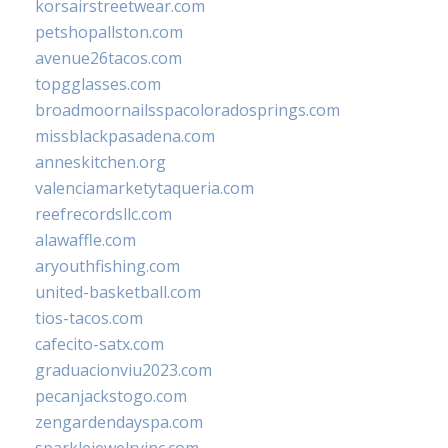
korsairstreetwear.com
petshopallston.com
avenue26tacos.com
topgglasses.com
broadmoornailsspacoloradosprings.com
missblackpasadena.com
anneskitchen.org
valenciamarketytaqueria.com
reefrecordsllc.com
alawaffle.com
aryouthfishing.com
united-basketball.com
tios-tacos.com
cafecito-satx.com
graduacionviu2023.com
pecanjackstogo.com
zengardendayspa.com
sparklejewelryinc.com