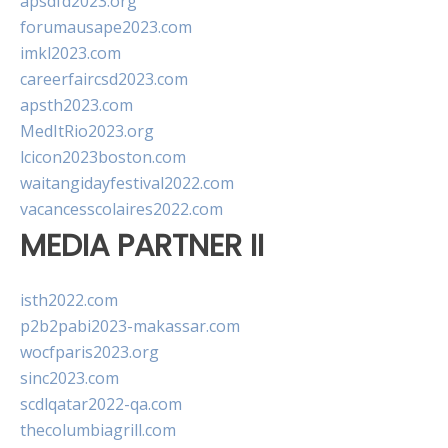
apsdfd2023.org
forumausape2023.com
imkl2023.com
careerfaircsd2023.com
apsth2023.com
MedItRio2023.org
lcicon2023boston.com
waitangidayfestival2022.com
vacancesscolaires2022.com
MEDIA PARTNER II
isth2022.com
p2b2pabi2023-makassar.com
wocfparis2023.org
sinc2023.com
scdlqatar2022-qa.com
thecolumbiagrill.com