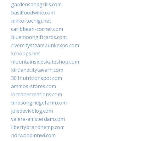
gardensandgrills.com
basilfoodwine.com
nikko-tochigi.net
caribbean-corner.com
bluemoongiftcards.com
rivercitysteampunkexpo.com
kchoops.net
mountainsideskateshop.com
kirtlandcitytavern.com
301nutritionspot.com
ammos-stores.com
loceanecreations.com
birdsongridgefarm.com
joiedevivblog.com
valera-amsterdam.com
libertybrandhemp.com
norwoodinnwi.com