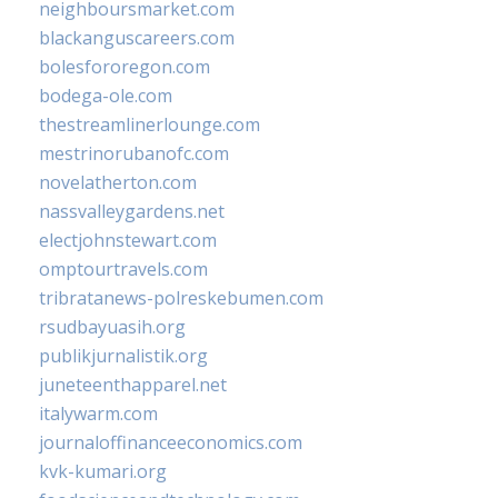
neighboursmarket.com
blackanguscareers.com
bolesfororegon.com
bodega-ole.com
thestreamlinerlounge.com
mestrinorubanofc.com
novelatherton.com
nassvalleygardens.net
electjohnstewart.com
omptourtravels.com
tribratanews-polreskebumen.com
rsudbayuasih.org
publikjurnalistik.org
juneteenthapparel.net
italywarm.com
journaloffinanceeconomics.com
kvk-kumari.org