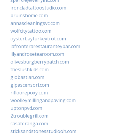
ironcladtattoostudio.com
bruinshome.com
annascleaningsvc.com
wolfcitytattoo.com
oysterbayturkeytrot.com
lafronterarestauranteybar.com
lilyandrosetearoom.com
olivesburgberrypatch.com
theslushkids.com
giobastian.com
glpascensori.com
rifloorepoxy.com
woolleymillingandpaving.com
uptonpvd.com
2troublegrill.com
casateranga.com
sticksandstonesstudiooh.com