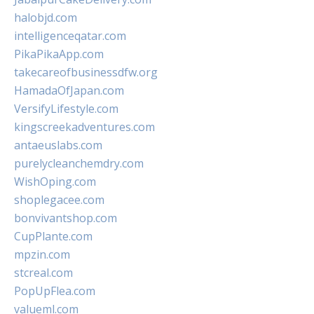
halobjd.com
intelligenceqatar.com
PikaPikaApp.com
takecareofbusinessdfw.org
HamadaOfJapan.com
VersifyLifestyle.com
kingscreekadventures.com
antaeuslabs.com
purelycleanchemdry.com
WishOping.com
shoplegacee.com
bonvivantshop.com
CupPlante.com
mpzin.com
stcreal.com
PopUpFlea.com
valueml.com