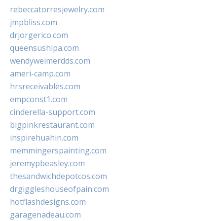
rebeccatorresjewelry.com
jmpbliss.com
drjorgerico.com
queensushipa.com
wendyweimerdds.com
ameri-camp.com
hrsreceivables.com
empconst1.com
cinderella-support.com
bigpinkrestaurant.com
inspirehuahin.com
memmingerspainting.com
jeremypbeasley.com
thesandwichdepotcos.com
drgiggleshouseofpain.com
hotflashdesigns.com
garagenadeau.com