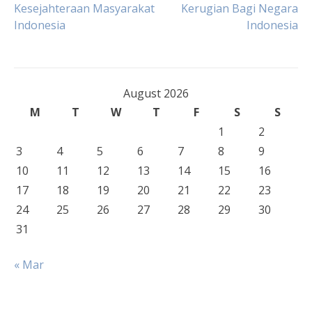
Kesejahteraan Masyarakat
Kerugian Bagi Negara
navigation
Indonesia
Indonesia
August 2026
M
T
W
T
F
S
S
1
2
3
4
5
6
7
8
9
10
11
12
13
14
15
16
17
18
19
20
21
22
23
24
25
26
27
28
29
30
31
« Mar