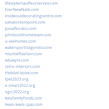
lifestylechauffeurservice.com
EverNewNails.com
insideoutdecoratingcentre.com
salvatoresinpoint.com
jovialfloralco.com
johnlscotthometeam.com
u-seehomes.com
watersportslagonissi.com
mischieffashion.com
eduwyre.com
retro-interiors.com
theblvd-boise.com
fpet2023.org
e-smart2022.org
ngrc2022.org
leesfamilyfoods.com
lewis-lewis-cpas.com