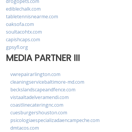
drogopets.com
ediblechalk.com
tabletennisnearme.com
oaksofa.com
soultacohtx.com
capishcaps.com
gpsyfl.org
MEDIA PARTNER III
vwrepairarlington.com
cleaningservicebaltimore-md.com
beckslandscapeandfence.com
vistaaltadelveramendi.com
coastlinecateringnc.com
cuesburgershouston.com
psicologiaespecializadaencampeche.com
dmtacos.com