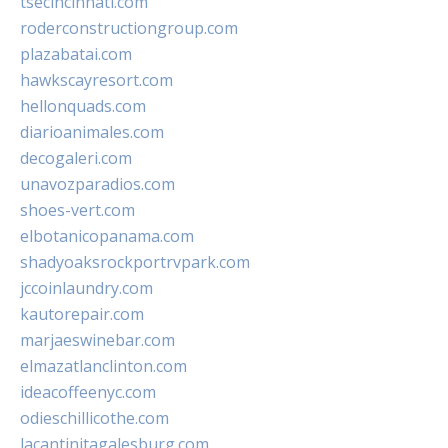
tsecincinnati.com
roderconstructiongroup.com
plazabatai.com
hawkscayresort.com
hellonquads.com
diarioanimales.com
decogaleri.com
unavozparadios.com
shoes-vert.com
elbotanicopanama.com
shadyoaksrockportrvpark.com
jccoinlaundry.com
kautorepair.com
marjaeswinebar.com
elmazatlanclinton.com
ideacoffeenyc.com
odieschillicothe.com
lacantinitagalesburg.com