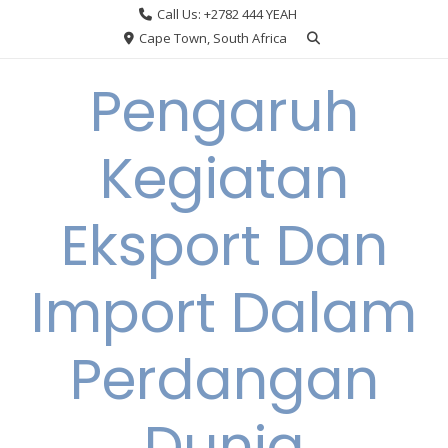
Skip
Call Us: +2782 444 YEAH
to
Cape Town, South Africa
content
Pengaruh
Kegiatan
Eksport Dan
Import Dalam
Perdangan
Dunia