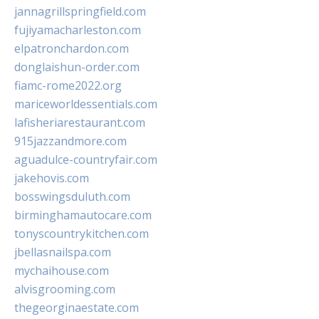
jannagrillspringfield.com
fujiyamacharleston.com
elpatronchardon.com
donglaishun-order.com
fiamc-rome2022.org
mariceworldessentials.com
lafisheriarestaurant.com
915jazzandmore.com
aguadulce-countryfair.com
jakehovis.com
bosswingsduluth.com
birminghamautocare.com
tonyscountrykitchen.com
jbellasnailspa.com
mychaihouse.com
alvisgrooming.com
thegeorginaestate.com