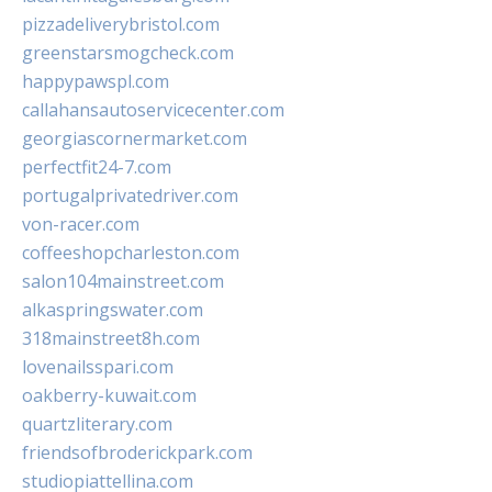
pizzadeliverybristol.com
greenstarsmogcheck.com
happypawspl.com
callahansautoservicecenter.com
georgiascornermarket.com
perfectfit24-7.com
portugalprivatedriver.com
von-racer.com
coffeeshopcharleston.com
salon104mainstreet.com
alkaspringswater.com
318mainstreet8h.com
lovenailsspari.com
oakberry-kuwait.com
quartzliterary.com
friendsofbroderickpark.com
studiopiattellina.com