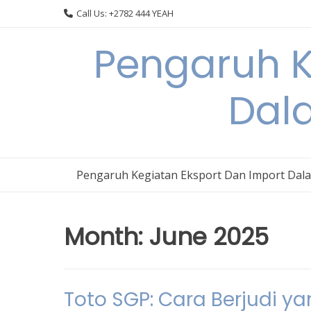
Skip
Call Us: +2782 444 YEAH
to
content
Pengaruh K
Dal
Pengaruh Kegiatan Eksport Dan Import Dal
Month:
June 2025
Toto SGP: Cara Berjudi 