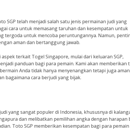
to SGP telah menjadi salah satu jenis permainan judi yang
bagai cara untuk memasang taruhan dan kesempatan untuk
ng tergoda untuk mencoba peruntungannya. Namun, penti
 dengan aman dan bertanggung jawab.
 aspek terkait Togel Singapore, mulai dari keluaran SGP,
enjadi panduan bagi para pemain. Kami akan memberikan t
bermain Anda tidak hanya menyenangkan tetapi juga aman.
an bagaimana cara berjudi yang bijak.
udi yang sangat populer di Indonesia, khususnya di kalang
Singapura dan melibatkan pemilihan angka dengan harapan 
dian. Toto SGP memberikan kesempatan bagi para pemain