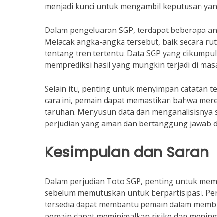
menjadi kunci untuk mengambil keputusan yang 
Dalam pengeluaran SGP, terdapat beberapa ang
Melacak angka-angka tersebut, baik secara r
tentang tren tertentu. Data SGP yang dikumpu
memprediksi hasil yang mungkin terjadi di ma
Selain itu, penting untuk menyimpan catatan te
cara ini, pemain dapat memastikan bahwa me
taruhan. Menyusun data dan menganalisisnya 
perjudian yang aman dan bertanggung jawab di
Kesimpulan dan Saran
Dalam perjudian Toto SGP, penting untuk mem
sebelum memutuskan untuk berpartisipasi. P
tersedia dapat membantu pemain dalam membua
pemain dapat meminimalkan risiko dan mening