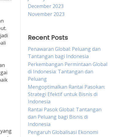
December 2023
November 2023
an
ut.
jadi
Recent Posts
ali
Penawaran Global: Peluang dan
Tantangan bagi Indonesia
Perkembangan Permintaan Global
gan
di Indonesia: Tantangan dan
gai
Peluang
baik
Mengoptimalkan Rantai Pasokan:
Strategi Efektif untuk Bisnis di
Indonesia
Rantai Pasok Global: Tantangan
dan Peluang bagi Bisnis di
Indonesia
 yang
Pengaruh Globalisasi Ekonomi