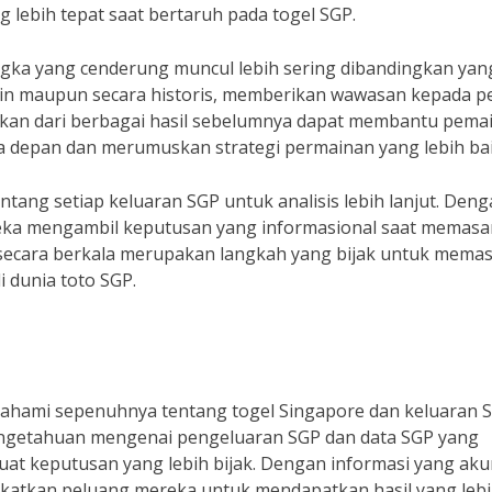
lebih tepat saat bertaruh pada togel SGP.
ka yang cenderung muncul lebih sering dibandingkan yang 
utin maupun secara historis, memberikan wawasan kepada 
lkan dari berbagai hasil sebelumnya dapat membantu pema
sa depan dan merumuskan strategi permainan yang lebih bai
ntang setiap keluaran SGP untuk analisis lebih lanjut. Den
reka mengambil keputusan yang informasional saat memas
secara berkala merupakan langkah yang bijak untuk memas
 dunia toto SGP.
ahami sepenuhnya tentang togel Singapore dan keluaran 
engetahuan mengenai pengeluaran SGP dan data SGP yang
t keputusan yang lebih bijak. Dengan informasi yang akur
katkan peluang mereka untuk mendapatkan hasil yang leb