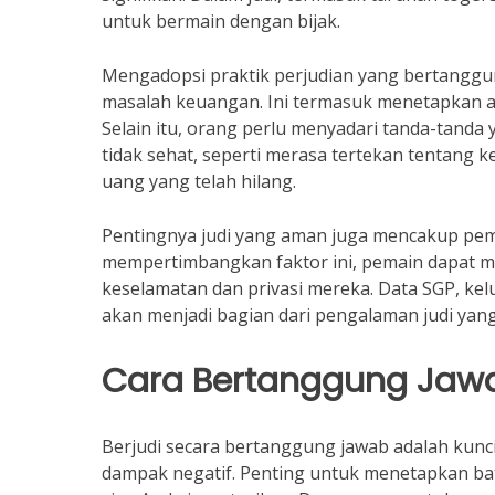
untuk bermain dengan bijak.
Mengadopsi praktik perjudian yang bertangg
masalah keuangan. Ini termasuk menetapkan an
Selain itu, orang perlu menyadari tanda-tan
tidak sehat, seperti merasa tertekan tentang
uang yang telah hilang.
Pentingnya judi yang aman juga mencakup pemi
mempertimbangkan faktor ini, pemain dapat 
keselamatan dan privasi mereka. Data SGP, kel
akan menjadi bagian dari pengalaman judi yang
Cara Bertanggung Jawa
Berjudi secara bertanggung jawab adalah kunc
dampak negatif. Penting untuk menetapkan ba