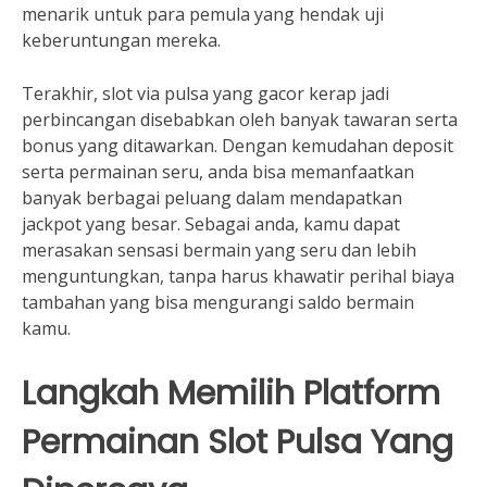
menarik untuk para pemula yang hendak uji
keberuntungan mereka.
Terakhir, slot via pulsa yang gacor kerap jadi
perbincangan disebabkan oleh banyak tawaran serta
bonus yang ditawarkan. Dengan kemudahan deposit
serta permainan seru, anda bisa memanfaatkan
banyak berbagai peluang dalam mendapatkan
jackpot yang besar. Sebagai anda, kamu dapat
merasakan sensasi bermain yang seru dan lebih
menguntungkan, tanpa harus khawatir perihal biaya
tambahan yang bisa mengurangi saldo bermain
kamu.
Langkah Memilih Platform
Permainan Slot Pulsa Yang