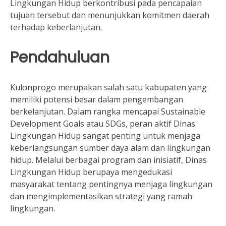
Lingkungan Hidup berkontribusi pada pencapaian
tujuan tersebut dan menunjukkan komitmen daerah
terhadap keberlanjutan.
Pendahuluan
Kulonprogo merupakan salah satu kabupaten yang
memiliki potensi besar dalam pengembangan
berkelanjutan. Dalam rangka mencapai Sustainable
Development Goals atau SDGs, peran aktif Dinas
Lingkungan Hidup sangat penting untuk menjaga
keberlangsungan sumber daya alam dan lingkungan
hidup. Melalui berbagai program dan inisiatif, Dinas
Lingkungan Hidup berupaya mengedukasi
masyarakat tentang pentingnya menjaga lingkungan
dan mengimplementasikan strategi yang ramah
lingkungan.