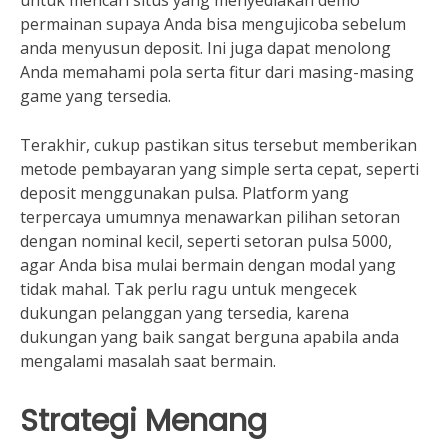
untuk mencari situs yang menyediakan demo
permainan supaya Anda bisa mengujicoba sebelum
anda menyusun deposit. Ini juga dapat menolong
Anda memahami pola serta fitur dari masing-masing
game yang tersedia.
Terakhir, cukup pastikan situs tersebut memberikan
metode pembayaran yang simple serta cepat, seperti
deposit menggunakan pulsa. Platform yang
terpercaya umumnya menawarkan pilihan setoran
dengan nominal kecil, seperti setoran pulsa 5000,
agar Anda bisa mulai bermain dengan modal yang
tidak mahal. Tak perlu ragu untuk mengecek
dukungan pelanggan yang tersedia, karena
dukungan yang baik sangat berguna apabila anda
mengalami masalah saat bermain.
Strategi Menang