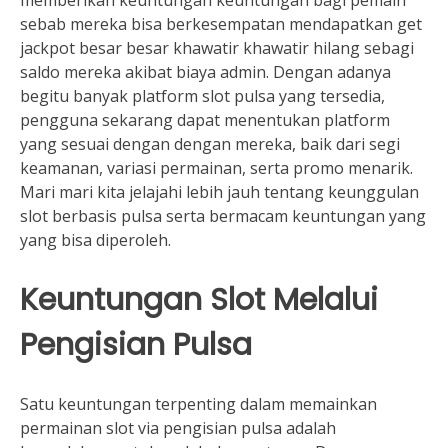
memberikan keuntungan keuntungan bagi pemain
sebab mereka bisa berkesempatan mendapatkan get
jackpot besar besar khawatir khawatir hilang sebagi
saldo mereka akibat biaya admin. Dengan adanya
begitu banyak platform slot pulsa yang tersedia,
pengguna sekarang dapat menentukan platform
yang sesuai dengan dengan mereka, baik dari segi
keamanan, variasi permainan, serta promo menarik.
Mari mari kita jelajahi lebih jauh tentang keunggulan
slot berbasis pulsa serta bermacam keuntungan yang
yang bisa diperoleh.
Keuntungan Slot Melalui
Pengisian Pulsa
Satu keuntungan terpenting dalam memainkan
permainan slot via pengisian pulsa adalah