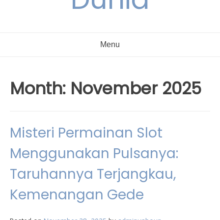
Menu
Month:
November 2025
Misteri Permainan Slot
Menggunakan Pulsanya:
Taruhannya Terjangkau,
Kemenangan Gede