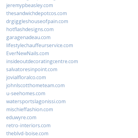
jeremypbeasley.com
thesandwichdepotcos.com
drgiggleshouseofpain.com
hotflashdesigns.com
garagenadeau.com
lifestylechauffeurservice.com
EverNewNails.com
insideoutdecoratingcentre.com
salvatoresinpoint.com
jovialfloralco.com
johnlscotthometeam.com
u-seehomes.com
watersportslagonissi.com
mischieffashion.com
eduwyre.com
retro-interiors.com
theblvd-boise.com