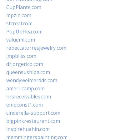
CupPlante.com
mpzin.com
stcreal.com
PopUpFlea.com
valueml.com
rebeccatorresjewelry.com
jmpbliss.com
drjorgerico.com
queensushipa.com
wendyweimerdds.com
ameri-camp.com
hrsreceivables.com
empconst1.com
cinderella-support.com
bigpinkrestaurant.com
inspirehuahin.com
memmingerspainting.com