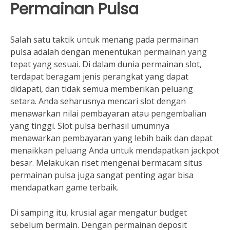
Permainan Pulsa
Salah satu taktik untuk menang pada permainan
pulsa adalah dengan menentukan permainan yang
tepat yang sesuai. Di dalam dunia permainan slot,
terdapat beragam jenis perangkat yang dapat
didapati, dan tidak semua memberikan peluang
setara. Anda seharusnya mencari slot dengan
menawarkan nilai pembayaran atau pengembalian
yang tinggi. Slot pulsa berhasil umumnya
menawarkan pembayaran yang lebih baik dan dapat
menaikkan peluang Anda untuk mendapatkan jackpot
besar. Melakukan riset mengenai bermacam situs
permainan pulsa juga sangat penting agar bisa
mendapatkan game terbaik.
Di samping itu, krusial agar mengatur budget
sebelum bermain. Dengan permainan deposit