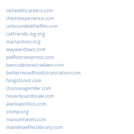
okhealthcareers.com
theintexperience.com
unboundedthefilm.com
catfriends-bg.org
marianlives.org
waywardtees.com
pidfloorsexpress.com
bancodevenezuelaen.com
bettermoodfoodcorporation.com
hingstonnt.com
chooseagender.com
hoverboardssale.com
alaskapolitics.com
stsmp.org
manoelneves.com
mandelaeffectlibrary.com