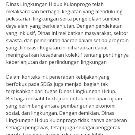
Dinas Lingkungan Hidup Kulonprogo telah
melaksanakan berbagai kegiatan yang mendukung
pelestarian lingkungan serta pengelolaan sumber
daya alam yang berkelanjutan. Dengan pendekatan
yang inklusif, Dinas ini melibatkan masyarakat, sektor
swasta, dan pemerintah daerah dalam setiap program
yang diinisiasi. Kegiatan ini diharapkan dapat
meningkatkan kesadaran kolektif tentang pentingnya
keberlanjutan dan perlindungan lingkungan.
Dalam konteks ini, penerapan kebijakan yang
berfokus pada SDGs juga menjadi bagian tak
terpisahkan dari tugas Dinas Lingkungan Hidup.
Berbagai inisiatif bertujuan untuk mencapai tujuan
yang berimbang antara pembangunan ekonomi,
sosial, dan lingkungan. Dengan demikian, Dinas
Lingkungan Hidup Kulonprogo tidak hanya berperan
sebagai pengawas, tetapi juga sebagai penggerak
perubahan menuju masa depan yang lebih