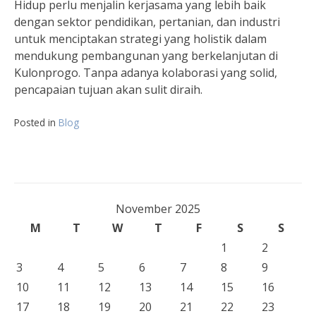
Hidup perlu menjalin kerjasama yang lebih baik
dengan sektor pendidikan, pertanian, dan industri
untuk menciptakan strategi yang holistik dalam
mendukung pembangunan yang berkelanjutan di
Kulonprogo. Tanpa adanya kolaborasi yang solid,
pencapaian tujuan akan sulit diraih.
Posted in
Blog
November 2025
M
T
W
T
F
S
S
1
2
3
4
5
6
7
8
9
10
11
12
13
14
15
16
17
18
19
20
21
22
23