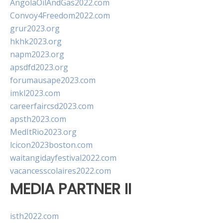
AngolaOilAndGas2022.com
Convoy4Freedom2022.com
grur2023.org
hkhk2023.org
napm2023.org
apsdfd2023.org
forumausape2023.com
imkl2023.com
careerfaircsd2023.com
apsth2023.com
MedItRio2023.org
lcicon2023boston.com
waitangidayfestival2022.com
vacancesscolaires2022.com
MEDIA PARTNER II
isth2022.com