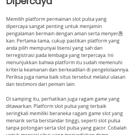
Dipercaya
Memilih platform permainan slot pulsa yang
dipercaya sangat penting untuk menjamin
pengalaman bermain dengan aman serta menyer愚
kan. Pertama-tama, cukup pastikan platform yang
anda pilih mempunyai lisensi yang sah dan
terregistrasi pada lembaga yang terpercaya. Ini
menunjukkan bahwa platform itu sudah memenuhi
kriteria keamanan dan berkeadilan di pengelolaannya.
Periksa juga nama baik situs tersebut melalui ulasan
dan testimoni dari pemain lain.
Di samping itu, perhatikan juga ragam game yang
ditawarkan. Platform slot pulsa yang terbaik
seringkali memiliki beraneka ragam game slot yang
menarik serta berstandar tinggi, seperti slot pulsa
tanpa potongan serta slot pulsa yang gacor. Cobalah