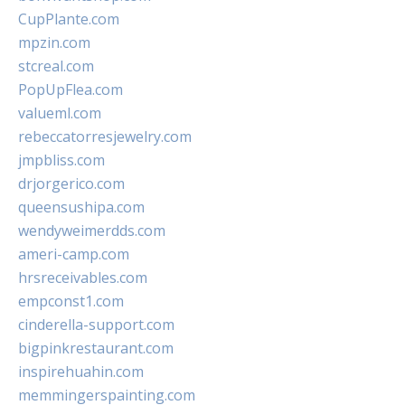
CupPlante.com
mpzin.com
stcreal.com
PopUpFlea.com
valueml.com
rebeccatorresjewelry.com
jmpbliss.com
drjorgerico.com
queensushipa.com
wendyweimerdds.com
ameri-camp.com
hrsreceivables.com
empconst1.com
cinderella-support.com
bigpinkrestaurant.com
inspirehuahin.com
memmingerspainting.com