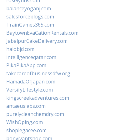
roselynns.com
balanceyoganj.com
salesforceblogs.com
TrainGames365.com
BaytownEvaCationRentals.com
JabalpurCakeDelivery.com
halobjd.com
intelligenceqatar.com
PikaPikaApp.com
takecareofbusinessdfw.org
HamadaOfJapan.com
VersifyLifestyle.com
kingscreekadventures.com
antaeuslabs.com
purelycleanchemdry.com
WishOping.com
shoplegacee.com
bonvivantshop.com