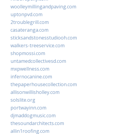
woolleymillingandpaving.com
uptonpvd.com
2troublegrill.com
casateranga.com
sticksandstonesstudiooh.com
walkers-treeservice.com
shopmossi.com
untamedcollectivesd.com
mxpwellness.com
infernocanine.com
thepaperhousecollection.com
allisonwillisholley.com
solslite.org
portwayinn.com
djmaddogmusic.com
thesoundarchitects.com
allin1roofing.com