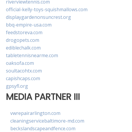
riverviewtennis.com
official-kelly-toys-squishmallows.com
displaygardenonsuncrest.org
bbq-empire-usa.com
feedstoreva.com
drogopets.com
ediblechalk.com
tabletennisnearme.com
oaksofa.com
soultacohtx.com
capishcaps.com
gpsyfl.org
MEDIA PARTNER III
vwrepairarlington.com
cleaningservicebaltimore-md.com
beckslandscapeandfence.com