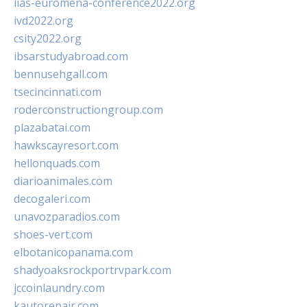
iias-euromena-conference2022.org
ivd2022.org
csity2022.org
ibsarstudyabroad.com
bennusehgall.com
tsecincinnati.com
roderconstructiongroup.com
plazabatai.com
hawkscayresort.com
hellonquads.com
diarioanimales.com
decogaleri.com
unavozparadios.com
shoes-vert.com
elbotanicopanama.com
shadyoaksrockportrvpark.com
jccoinlaundry.com
kautorepair.com