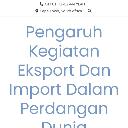
Skip
Call Us: +2782 444 YEAH
to
Cape Town, South Africa
content
Pengaruh
Kegiatan
Eksport Dan
Import Dalam
Perdangan
Dunia