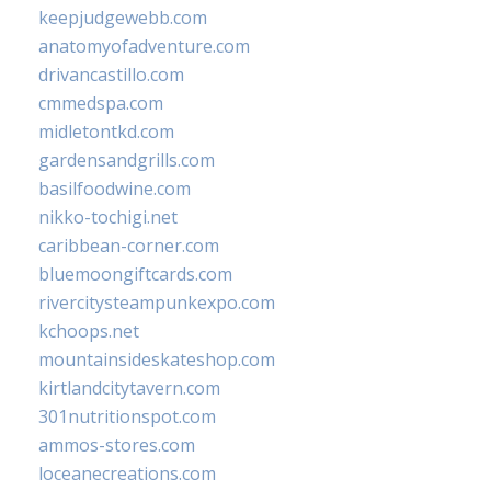
keepjudgewebb.com
anatomyofadventure.com
drivancastillo.com
cmmedspa.com
midletontkd.com
gardensandgrills.com
basilfoodwine.com
nikko-tochigi.net
caribbean-corner.com
bluemoongiftcards.com
rivercitysteampunkexpo.com
kchoops.net
mountainsideskateshop.com
kirtlandcitytavern.com
301nutritionspot.com
ammos-stores.com
loceanecreations.com