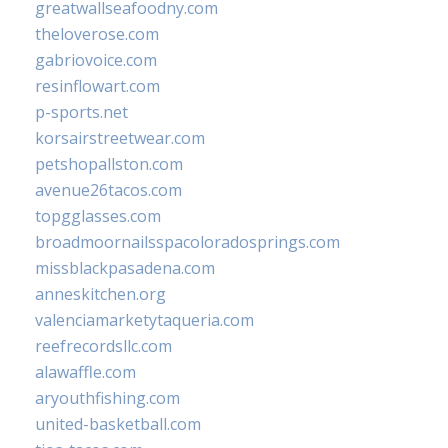
greatwallseafoodny.com
theloverose.com
gabriovoice.com
resinflowart.com
p-sports.net
korsairstreetwear.com
petshopallston.com
avenue26tacos.com
topgglasses.com
broadmoornailsspacoloradosprings.com
missblackpasadena.com
anneskitchen.org
valenciamarketytaqueria.com
reefrecordsllc.com
alawaffle.com
aryouthfishing.com
united-basketball.com