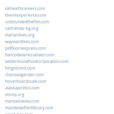
okhealthcareers.com
theintexperience.com
unboundedthefilm.com
catfriends-bg.org
marianlives.org
waywardtees.com
pidfloorsexpress.com
bancodevenezuelaen.com
bettermoodfoodcorporation.com
hingstonnt.com
chooseagender.com
hoverboardssale.com
alaskapolitics.com
stsmp.org
manoelneves.com
mandelaeffectlibrary.com