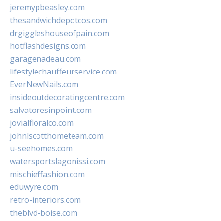
jeremypbeasley.com
thesandwichdepotcos.com
drgiggleshouseofpain.com
hotflashdesigns.com
garagenadeau.com
lifestylechauffeurservice.com
EverNewNails.com
insideoutdecoratingcentre.com
salvatoresinpoint.com
jovialfloralco.com
johnlscotthometeam.com
u-seehomes.com
watersportslagonissi.com
mischieffashion.com
eduwyre.com
retro-interiors.com
theblvd-boise.com