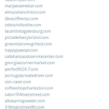
marjaeswinebar.com
elmazatlanclinton.com
ideacoffeenyc.com
odieschillicothe.com
lacantinitagalesburg.com
pizzadeliverybristol.com
greenstarsmogcheck.com
happypawspl.com
callahansautoservicecenter.com
georgiascornermarket.com
perfectfit24-7.com
portugalprivatedriver.com
von-racer.com
coffeeshopcharleston.com
salon104mainstreet.com
alkaspringswater.com
318mainstreet8h.com