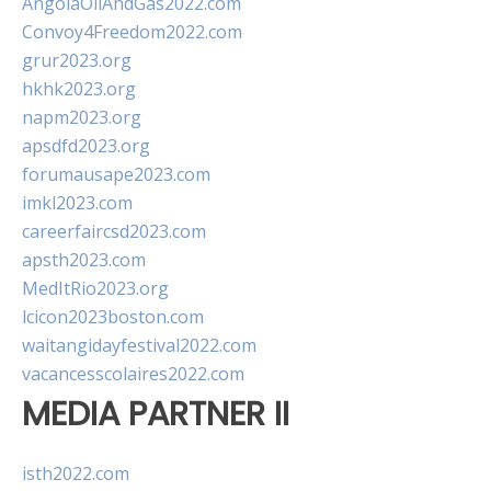
AngolaOilAndGas2022.com
Convoy4Freedom2022.com
grur2023.org
hkhk2023.org
napm2023.org
apsdfd2023.org
forumausape2023.com
imkl2023.com
careerfaircsd2023.com
apsth2023.com
MedItRio2023.org
lcicon2023boston.com
waitangidayfestival2022.com
vacancesscolaires2022.com
MEDIA PARTNER II
isth2022.com