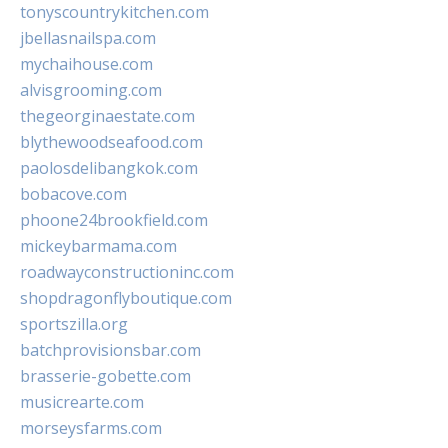
tonyscountrykitchen.com
jbellasnailspa.com
mychaihouse.com
alvisgrooming.com
thegeorginaestate.com
blythewoodseafood.com
paolosdelibangkok.com
bobacove.com
phoone24brookfield.com
mickeybarmama.com
roadwayconstructioninc.com
shopdragonflyboutique.com
sportszilla.org
batchprovisionsbar.com
brasserie-gobette.com
musicrearte.com
morseysfarms.com