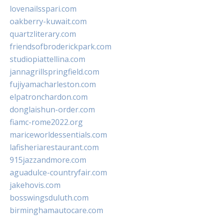
lovenailsspari.com
oakberry-kuwait.com
quartzliterary.com
friendsofbroderickpark.com
studiopiattellina.com
jannagrillspringfield.com
fujiyamacharleston.com
elpatronchardon.com
donglaishun-order.com
fiamc-rome2022.org
mariceworldessentials.com
lafisheriarestaurant.com
915jazzandmore.com
aguadulce-countryfair.com
jakehovis.com
bosswingsduluth.com
birminghamautocare.com