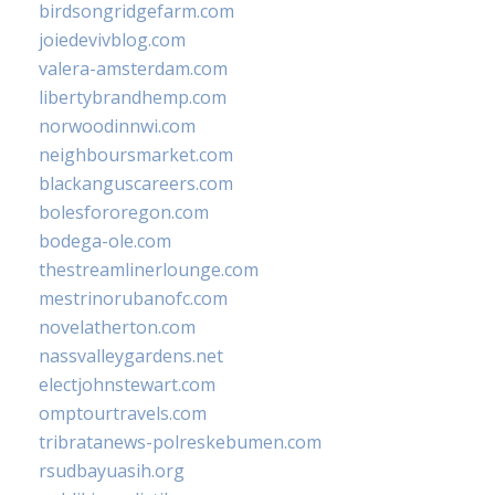
birdsongridgefarm.com
joiedevivblog.com
valera-amsterdam.com
libertybrandhemp.com
norwoodinnwi.com
neighboursmarket.com
blackanguscareers.com
bolesfororegon.com
bodega-ole.com
thestreamlinerlounge.com
mestrinorubanofc.com
novelatherton.com
nassvalleygardens.net
electjohnstewart.com
omptourtravels.com
tribratanews-polreskebumen.com
rsudbayuasih.org