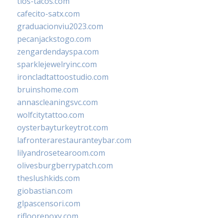
tios-tacos.com
cafecito-satx.com
graduacionviu2023.com
pecanjackstogo.com
zengardendayspa.com
sparklejewelryinc.com
ironcladtattoostudio.com
bruinshome.com
annascleaningsvc.com
wolfcitytattoo.com
oysterbayturkeytrot.com
lafronterarestauranteybar.com
lilyandrosetearoom.com
olivesburgberrypatch.com
theslushkids.com
giobastian.com
glpascensori.com
rifloorepoxy.com