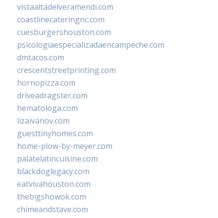
vistaaltadelveramendi.com
coastlinecateringnc.com
cuesburgershouston.com
psicologiaespecializadaencampeche.com
dmtacos.com
crescentstreetprinting.com
hornopizza.com
driveadragster.com
hematologa.com
lizaivanov.com
guesttinyhomes.com
home-plow-by-meyer.com
palatelatincuisine.com
blackdoglegacy.com
eatvivahouston.com
thebigshowok.com
chimeandstave.com