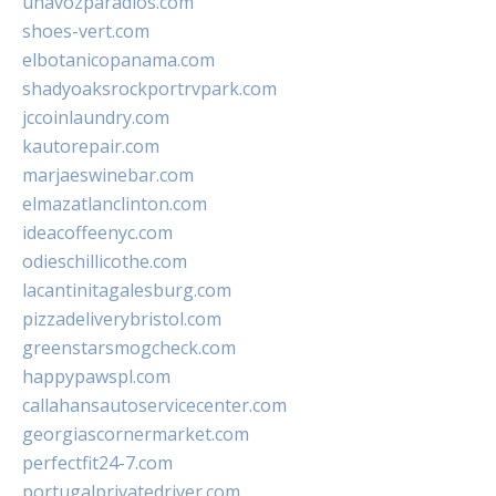
unavozparadios.com
shoes-vert.com
elbotanicopanama.com
shadyoaksrockportrvpark.com
jccoinlaundry.com
kautorepair.com
marjaeswinebar.com
elmazatlanclinton.com
ideacoffeenyc.com
odieschillicothe.com
lacantinitagalesburg.com
pizzadeliverybristol.com
greenstarsmogcheck.com
happypawspl.com
callahansautoservicecenter.com
georgiascornermarket.com
perfectfit24-7.com
portugalprivatedriver.com