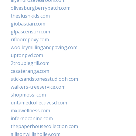
olivesburgberrypatch.com
theslushkids.com
giobastian.com
glpascensori.com
rifloorepoxy.com
woolleymillingandpaving.com
uptonpvd.com
2troublegrill.com
casateranga.com
sticksandstonesstudiooh.com
walkers-treeservice.com
shopmossi.com
untamedcollectivesd.com
mxpwellness.com
infernocanine.com
thepaperhousecollection.com
allisonwillisholley.com