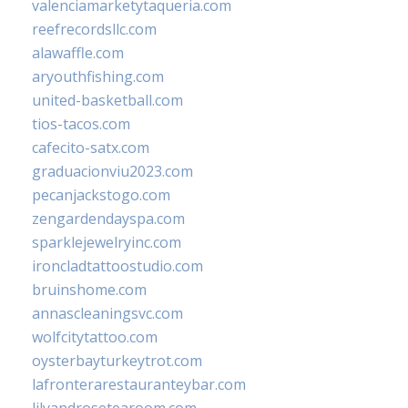
valenciamarketytaqueria.com
reefrecordsllc.com
alawaffle.com
aryouthfishing.com
united-basketball.com
tios-tacos.com
cafecito-satx.com
graduacionviu2023.com
pecanjackstogo.com
zengardendayspa.com
sparklejewelryinc.com
ironcladtattoostudio.com
bruinshome.com
annascleaningsvc.com
wolfcitytattoo.com
oysterbayturkeytrot.com
lafronterarestauranteybar.com
lilyandrosetearoom.com