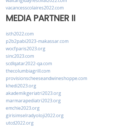
waitangidayfestival2022.com
vacancesscolaires2022.com
MEDIA PARTNER II
isth2022.com
p2b2pabi2023-makassar.com
wocfparis2023.org
sinc2023.com
scdlqatar2022-qa.com
thecolumbiagrill.com
provisionscheeseandwineshoppe.com
khedi2023.org
akademikgeriatri2023.org
marmarapediatri2023.org
emchie2023.org
girisimselradyoloji2022.org
utcd2022.org