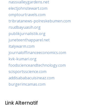
nassvalleygardens.net
electjohnstewart.com
omptourtravels.com
tribratanews-polreskebumen.com
rsudbayuasih.org
publikjurnalistik.org
juneteenthapparel.net
italywarm.com
journaloffinanceeconomics.com
kvk-kumari.org
foodscienceandtechnology.com
scisportsscience.com
addisababacuisineaz.com
burgerimcamas.com
Link Alternatif