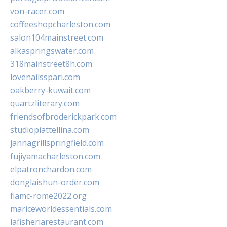
von-racer.com
coffeeshopcharleston.com
salon104mainstreet.com
alkaspringswater.com
318mainstreet8h.com
lovenailsspari.com
oakberry-kuwait.com
quartzliterary.com
friendsofbroderickpark.com
studiopiattellina.com
jannagrillspringfield.com
fujiyamacharleston.com
elpatronchardon.com
donglaishun-order.com
fiamc-rome2022.org
mariceworldessentials.com
lafisheriarestaurant.com