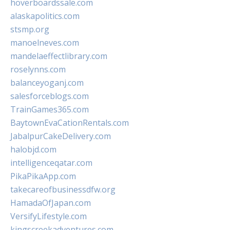
hoverboardssale.com
alaskapolitics.com
stsmp.org
manoelneves.com
mandelaeffectlibrary.com
roselynns.com
balanceyoganj.com
salesforceblogs.com
TrainGames365.com
BaytownEvaCationRentals.com
JabalpurCakeDelivery.com
halobjd.com
intelligenceqatar.com
PikaPikaApp.com
takecareofbusinessdfw.org
HamadaOfJapan.com
VersifyLifestyle.com
kingscreekadventures.com