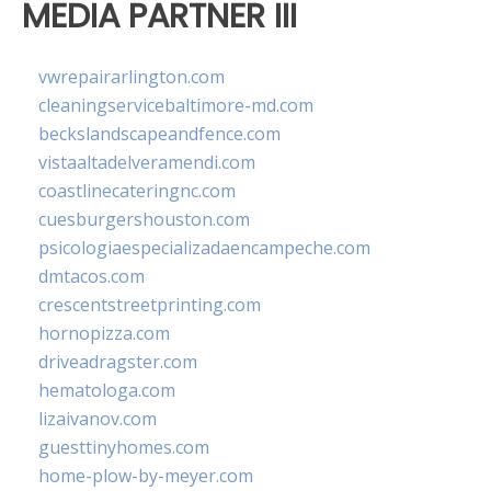
MEDIA PARTNER III
vwrepairarlington.com
cleaningservicebaltimore-md.com
beckslandscapeandfence.com
vistaaltadelveramendi.com
coastlinecateringnc.com
cuesburgershouston.com
psicologiaespecializadaencampeche.com
dmtacos.com
crescentstreetprinting.com
hornopizza.com
driveadragster.com
hematologa.com
lizaivanov.com
guesttinyhomes.com
home-plow-by-meyer.com