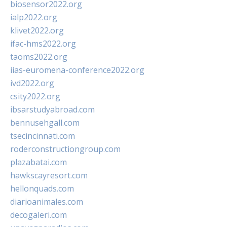
biosensor2022.org
ialp2022.org
klivet2022.org
ifac-hms2022.org
taoms2022.org
iias-euromena-conference2022.org
ivd2022.org
csity2022.org
ibsarstudyabroad.com
bennusehgall.com
tsecincinnati.com
roderconstructiongroup.com
plazabatai.com
hawkscayresort.com
hellonquads.com
diarioanimales.com
decogaleri.com