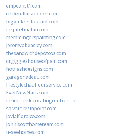
empconst1.com
cinderella-support.com
bigpinkrestaurant.com
inspirehuahin.com
memmingerspainting.com
jeremypbeasley.com
thesandwichdepotcos.com
drgiggleshouseofpain.com
hotflashdesigns.com
garagenadeau.com
lifestylechauffeurservice.com
EverNewNails.com
insideoutdecoratingcentre.com
salvatoresinpoint.com
jovialfloralco.com
johnlscotthometeam.com
u-seehomes.com