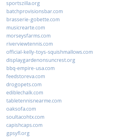
sportszilla.org
batchprovisionsbar.com
brasserie-gobette.com
musicrearte.com
morseysfarms.com
riverviewtennis.com
official-kelly-toys-squishmallows.com
displaygardenonsuncrest.org
bbq-empire-usa.com
feedstoreva.com
drogopets.com
ediblechalk.com
tabletennisnearme.com
oaksofa.com
soultacohtx.com
capishcaps.com
gpsyfl.org