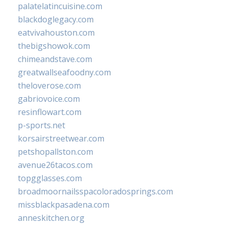
palatelatincuisine.com
blackdoglegacy.com
eatvivahouston.com
thebigshowok.com
chimeandstave.com
greatwallseafoodny.com
theloverose.com
gabriovoice.com
resinflowart.com
p-sports.net
korsairstreetwear.com
petshopallston.com
avenue26tacos.com
topgglasses.com
broadmoornailsspacoloradosprings.com
missblackpasadena.com
anneskitchen.org