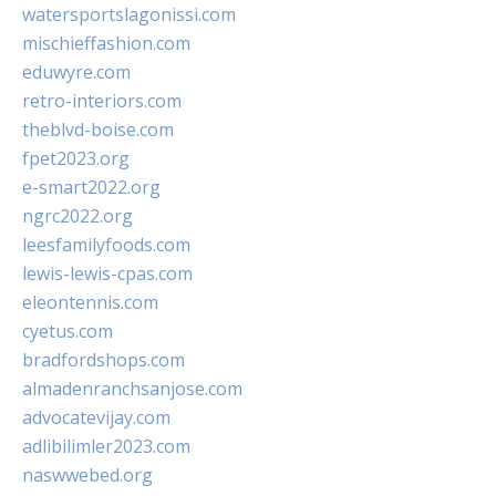
watersportslagonissi.com
mischieffashion.com
eduwyre.com
retro-interiors.com
theblvd-boise.com
fpet2023.org
e-smart2022.org
ngrc2022.org
leesfamilyfoods.com
lewis-lewis-cpas.com
eleontennis.com
cyetus.com
bradfordshops.com
almadenranchsanjose.com
advocatevijay.com
adlibilimler2023.com
naswwebed.org