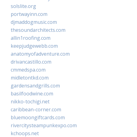
solslite.org
portwayinn.com
djmaddogmusic.com
thesoundarchitects.com
allin1roofing.com
keepjudgewebb.com
anatomyofadventure.com
drivancastillo.com
cmmedspa.com
midletontkd.com
gardensandgrills.com
basilfoodwine.com
nikko-tochigi.net
caribbean-corner.com
bluemoongiftcards.com
rivercitysteampunkexpo.com
kchoops.net