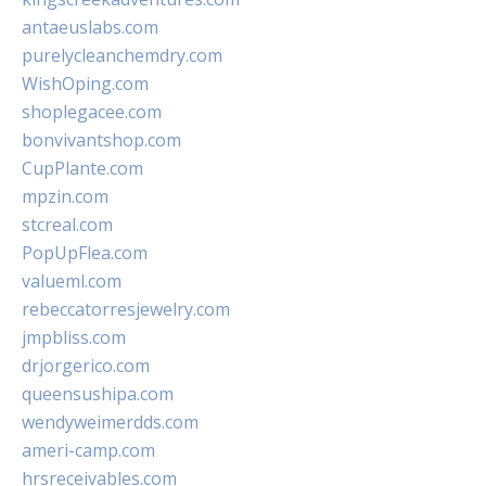
antaeuslabs.com
purelycleanchemdry.com
WishOping.com
shoplegacee.com
bonvivantshop.com
CupPlante.com
mpzin.com
stcreal.com
PopUpFlea.com
valueml.com
rebeccatorresjewelry.com
jmpbliss.com
drjorgerico.com
queensushipa.com
wendyweimerdds.com
ameri-camp.com
hrsreceivables.com