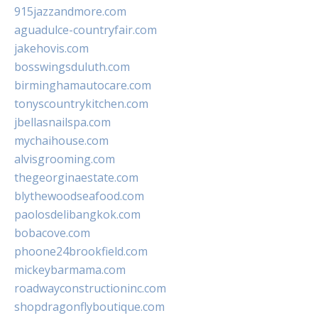
915jazzandmore.com
aguadulce-countryfair.com
jakehovis.com
bosswingsduluth.com
birminghamautocare.com
tonyscountrykitchen.com
jbellasnailspa.com
mychaihouse.com
alvisgrooming.com
thegeorginaestate.com
blythewoodseafood.com
paolosdelibangkok.com
bobacove.com
phoone24brookfield.com
mickeybarmama.com
roadwayconstructioninc.com
shopdragonflyboutique.com