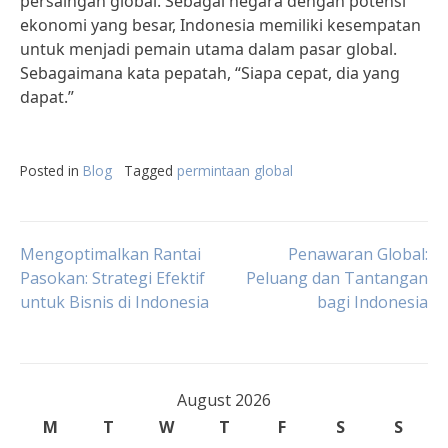
persaingan global. Sebagai negara dengan potensi
ekonomi yang besar, Indonesia memiliki kesempatan
untuk menjadi pemain utama dalam pasar global.
Sebagaimana kata pepatah, “Siapa cepat, dia yang
dapat.”
Posted in
Blog
Tagged
permintaan global
Post
Mengoptimalkan Rantai
Penawaran Global:
Pasokan: Strategi Efektif
Peluang dan Tantangan
untuk Bisnis di Indonesia
bagi Indonesia
navigation
August 2026
M
T
W
T
F
S
S