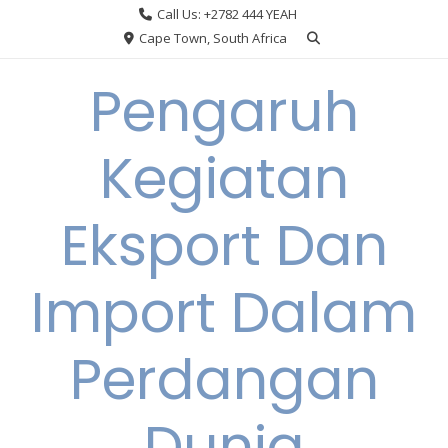
Skip
Call Us: +2782 444 YEAH
to
Cape Town, South Africa
content
Pengaruh
Kegiatan
Eksport Dan
Import Dalam
Perdangan
Dunia