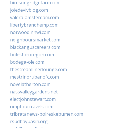
birdsongridgefarm.com
joiedevivblog.com
valera-amsterdam.com
libertybrandhemp.com
norwoodinnwi.com
neighboursmarket.com
blackanguscareers.com
bolesfororegon.com
bodega-ole.com
thestreamlinerlounge.com
mestrinorubanofc.com
novelatherton.com
nassvalleygardens.net
electjohnstewart.com
omptourtravels.com
tribratanews-polreskebumen.com
rsudbayuasih.org