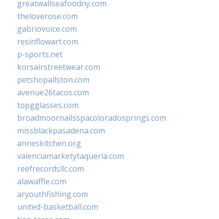
greatwallseafoodny.com
theloverose.com
gabriovoice.com
resinflowart.com
p-sports.net
korsairstreetwear.com
petshopallston.com
avenue26tacos.com
topgglasses.com
broadmoornailsspacoloradosprings.com
missblackpasadena.com
anneskitchen.org
valenciamarketytaqueria.com
reefrecordsllc.com
alawaffle.com
aryouthfishing.com
united-basketball.com