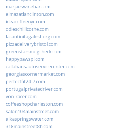
marjaeswinebar.com
elmazatlanclinton.com
ideacoffeenyc.com
odieschillicothe.com
lacantinitagalesburg.com
pizzadeliverybristol.com
greenstarsmogcheck.com
happypawspl.com
callahansautoservicecenter.com
georgiascornermarket.com
perfectfit24-7.com
portugalprivatedriver.com
von-racer.com
coffeeshopcharleston.com
salon104mainstreet.com
alkaspringswater.com
318mainstreet8h.com