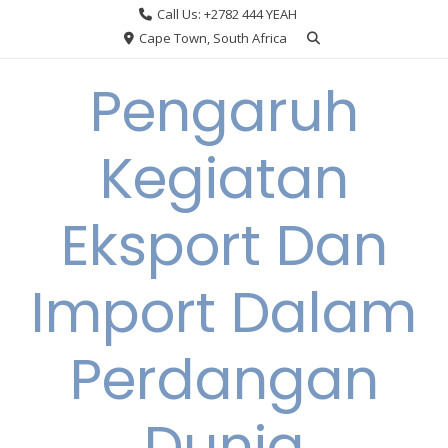
Skip
Call Us: +2782 444 YEAH
to
Cape Town, South Africa
content
Pengaruh
Kegiatan
Eksport Dan
Import Dalam
Perdangan
Dunia