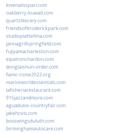
lovenailsspari.com
oakberry-kuwait.com
quartzliterary.com
friendsofbroderickpark.com
studiopiattellina.com
jannagrillspringfield.com
fujiyamacharleston.com
elpatronchardon.com
donglaishun-order.com
fiamc-rome2022.org
mariceworldessentials.com
lafisheriarestaurant.com
915jazzandmore.com
aguadulce-countryfair.com
jakehovis.com
bosswingsduluth.com
birminghamautocare.com