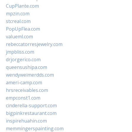
CupPlante.com
mpzin.com
stcreal.com
PopUpFlea.com
valueml.com
rebeccatorresjewelry.com
jmpbliss.com
drjorgerico.com
queensushipa.com
wendyweimerdds.com
ameri-camp.com
hrsreceivables.com
empconst1.com
cinderella-support.com
bigpinkrestaurant.com
inspirehuahin.com
memmingerspainting.com