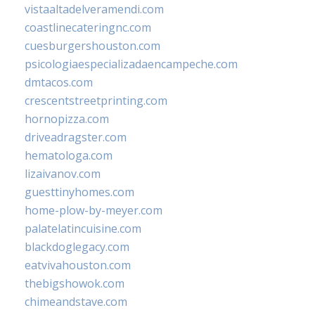
vistaaltadelveramendi.com
coastlinecateringnc.com
cuesburgershouston.com
psicologiaespecializadaencampeche.com
dmtacos.com
crescentstreetprinting.com
hornopizza.com
driveadragster.com
hematologa.com
lizaivanov.com
guesttinyhomes.com
home-plow-by-meyer.com
palatelatincuisine.com
blackdoglegacy.com
eatvivahouston.com
thebigshowok.com
chimeandstave.com