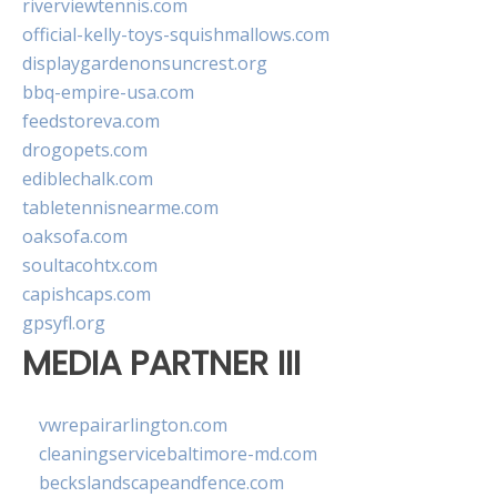
riverviewtennis.com
official-kelly-toys-squishmallows.com
displaygardenonsuncrest.org
bbq-empire-usa.com
feedstoreva.com
drogopets.com
ediblechalk.com
tabletennisnearme.com
oaksofa.com
soultacohtx.com
capishcaps.com
gpsyfl.org
MEDIA PARTNER III
vwrepairarlington.com
cleaningservicebaltimore-md.com
beckslandscapeandfence.com