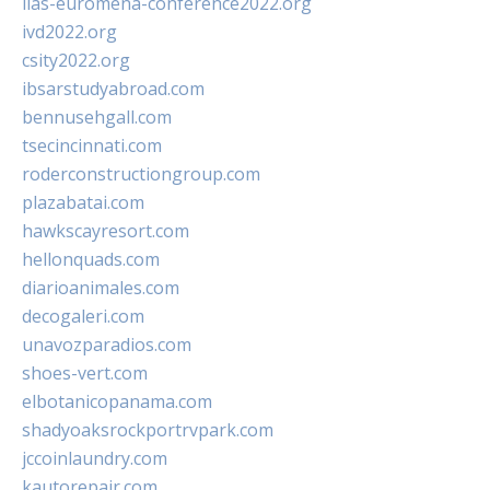
iias-euromena-conference2022.org
ivd2022.org
csity2022.org
ibsarstudyabroad.com
bennusehgall.com
tsecincinnati.com
roderconstructiongroup.com
plazabatai.com
hawkscayresort.com
hellonquads.com
diarioanimales.com
decogaleri.com
unavozparadios.com
shoes-vert.com
elbotanicopanama.com
shadyoaksrockportrvpark.com
jccoinlaundry.com
kautorepair.com