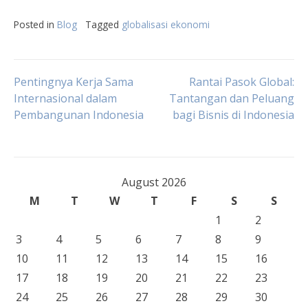
Posted in
Blog
Tagged
globalisasi ekonomi
Post
Pentingnya Kerja Sama
Rantai Pasok Global:
Internasional dalam
Tantangan dan Peluang
Pembangunan Indonesia
bagi Bisnis di Indonesia
navigation
August 2026
M
T
W
T
F
S
S
1
2
3
4
5
6
7
8
9
10
11
12
13
14
15
16
17
18
19
20
21
22
23
24
25
26
27
28
29
30