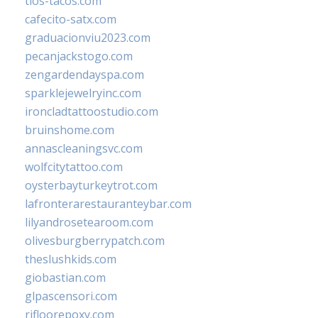
tios-tacos.com
cafecito-satx.com
graduacionviu2023.com
pecanjackstogo.com
zengardendayspa.com
sparklejewelryinc.com
ironcladtattoostudio.com
bruinshome.com
annascleaningsvc.com
wolfcitytattoo.com
oysterbayturkeytrot.com
lafronterarestauranteybar.com
lilyandrosetearoom.com
olivesburgberrypatch.com
theslushkids.com
giobastian.com
glpascensori.com
rifloorepoxy.com