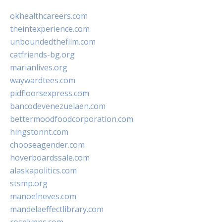
okhealthcareers.com
theintexperience.com
unboundedthefilm.com
catfriends-bg.org
marianlives.org
waywardtees.com
pidfloorsexpress.com
bancodevenezuelaen.com
bettermoodfoodcorporation.com
hingstonnt.com
chooseagender.com
hoverboardssale.com
alaskapolitics.com
stsmp.org
manoelneves.com
mandelaeffectlibrary.com