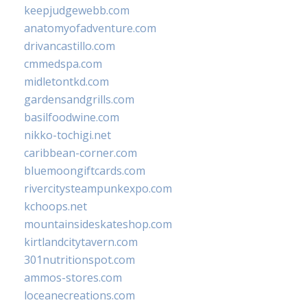
keepjudgewebb.com
anatomyofadventure.com
drivancastillo.com
cmmedspa.com
midletontkd.com
gardensandgrills.com
basilfoodwine.com
nikko-tochigi.net
caribbean-corner.com
bluemoongiftcards.com
rivercitysteampunkexpo.com
kchoops.net
mountainsideskateshop.com
kirtlandcitytavern.com
301nutritionspot.com
ammos-stores.com
loceanecreations.com