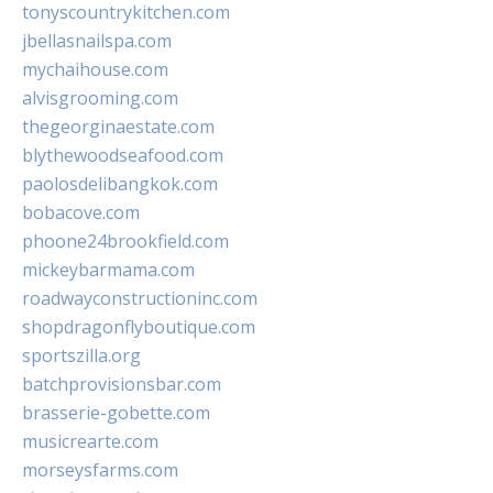
tonyscountrykitchen.com
jbellasnailspa.com
mychaihouse.com
alvisgrooming.com
thegeorginaestate.com
blythewoodseafood.com
paolosdelibangkok.com
bobacove.com
phoone24brookfield.com
mickeybarmama.com
roadwayconstructioninc.com
shopdragonflyboutique.com
sportszilla.org
batchprovisionsbar.com
brasserie-gobette.com
musicrearte.com
morseysfarms.com