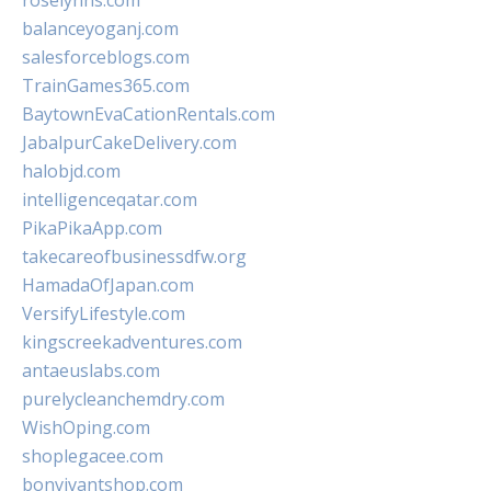
roselynns.com
balanceyoganj.com
salesforceblogs.com
TrainGames365.com
BaytownEvaCationRentals.com
JabalpurCakeDelivery.com
halobjd.com
intelligenceqatar.com
PikaPikaApp.com
takecareofbusinessdfw.org
HamadaOfJapan.com
VersifyLifestyle.com
kingscreekadventures.com
antaeuslabs.com
purelycleanchemdry.com
WishOping.com
shoplegacee.com
bonvivantshop.com