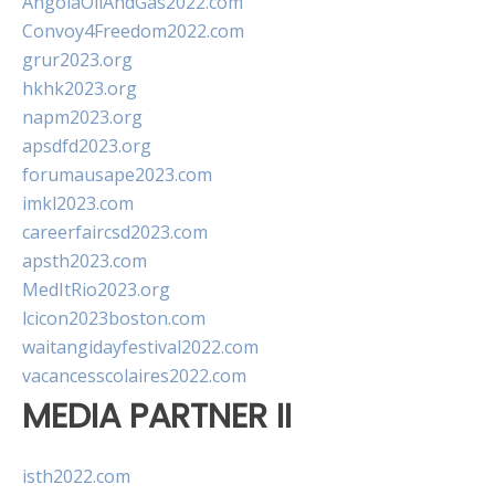
AngolaOilAndGas2022.com
Convoy4Freedom2022.com
grur2023.org
hkhk2023.org
napm2023.org
apsdfd2023.org
forumausape2023.com
imkl2023.com
careerfaircsd2023.com
apsth2023.com
MedItRio2023.org
lcicon2023boston.com
waitangidayfestival2022.com
vacancesscolaires2022.com
MEDIA PARTNER II
isth2022.com