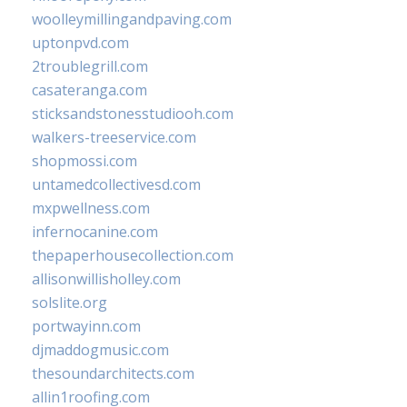
woolleymillingandpaving.com
uptonpvd.com
2troublegrill.com
casateranga.com
sticksandstonesstudiooh.com
walkers-treeservice.com
shopmossi.com
untamedcollectivesd.com
mxpwellness.com
infernocanine.com
thepaperhousecollection.com
allisonwillisholley.com
solslite.org
portwayinn.com
djmaddogmusic.com
thesoundarchitects.com
allin1roofing.com