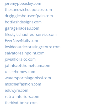
jeremypbeasley.com
thesandwichdepotcos.com
drgiggleshouseofpain.com
hotflashdesigns.com
garagenadeau.com
lifestylechauffeurservice.com
EverNewNails.com
insideoutdecoratingcentre.com
salvatoresinpoint.com
jovialfloralco.com
johnlscotthometeam.com
u-seehomes.com
watersportslagonissi.com
mischieffashion.com
eduwyre.com
retro-interiors.com
theblvd-boise.com