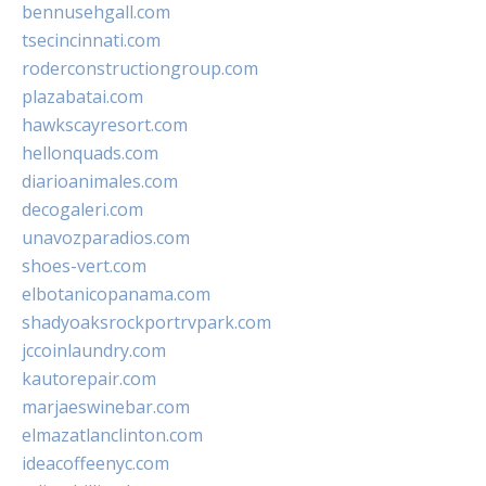
bennusehgall.com
tsecincinnati.com
roderconstructiongroup.com
plazabatai.com
hawkscayresort.com
hellonquads.com
diarioanimales.com
decogaleri.com
unavozparadios.com
shoes-vert.com
elbotanicopanama.com
shadyoaksrockportrvpark.com
jccoinlaundry.com
kautorepair.com
marjaeswinebar.com
elmazatlanclinton.com
ideacoffeenyc.com