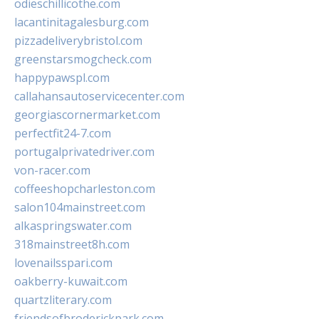
odieschillicothe.com
lacantinitagalesburg.com
pizzadeliverybristol.com
greenstarsmogcheck.com
happypawspl.com
callahansautoservicecenter.com
georgiascornermarket.com
perfectfit24-7.com
portugalprivatedriver.com
von-racer.com
coffeeshopcharleston.com
salon104mainstreet.com
alkaspringswater.com
318mainstreet8h.com
lovenailsspari.com
oakberry-kuwait.com
quartzliterary.com
friendsofbroderickpark.com