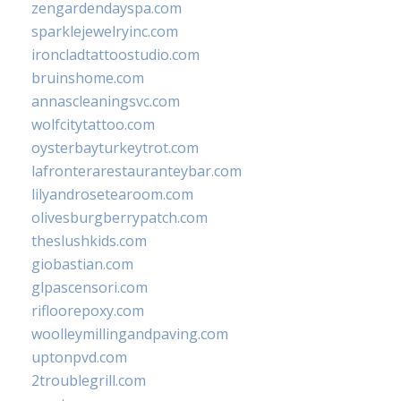
zengardendayspa.com
sparklejewelryinc.com
ironcladtattoostudio.com
bruinshome.com
annascleaningsvc.com
wolfcitytattoo.com
oysterbayturkeytrot.com
lafronterarestauranteybar.com
lilyandrosetearoom.com
olivesburgberrypatch.com
theslushkids.com
giobastian.com
glpascensori.com
rifloorepoxy.com
woolleymillingandpaving.com
uptonpvd.com
2troublegrill.com