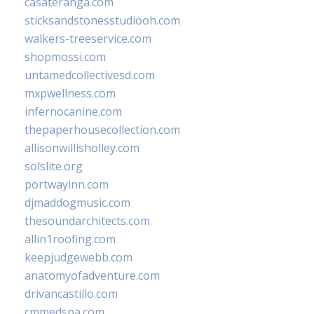
casateranga.com
sticksandstonesstudiooh.com
walkers-treeservice.com
shopmossi.com
untamedcollectivesd.com
mxpwellness.com
infernocanine.com
thepaperhousecollection.com
allisonwillisholley.com
solslite.org
portwayinn.com
djmaddogmusic.com
thesoundarchitects.com
allin1roofing.com
keepjudgewebb.com
anatomyofadventure.com
drivancastillo.com
cmmedspa.com