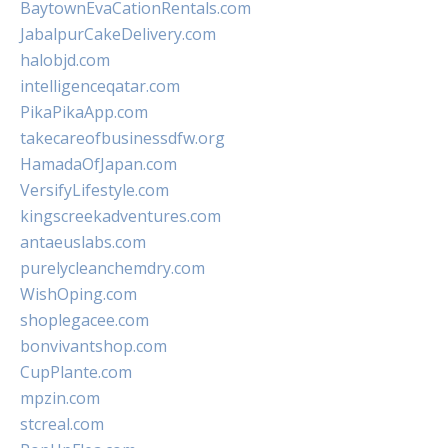
BaytownEvaCationRentals.com
JabalpurCakeDelivery.com
halobjd.com
intelligenceqatar.com
PikaPikaApp.com
takecareofbusinessdfw.org
HamadaOfJapan.com
VersifyLifestyle.com
kingscreekadventures.com
antaeuslabs.com
purelycleanchemdry.com
WishOping.com
shoplegacee.com
bonvivantshop.com
CupPlante.com
mpzin.com
stcreal.com