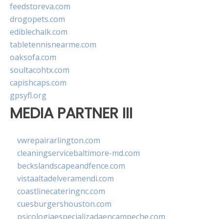
feedstoreva.com
drogopets.com
ediblechalk.com
tabletennisnearme.com
oaksofa.com
soultacohtx.com
capishcaps.com
gpsyfl.org
MEDIA PARTNER III
vwrepairarlington.com
cleaningservicebaltimore-md.com
beckslandscapeandfence.com
vistaaltadelveramendi.com
coastlinecateringnc.com
cuesburgershouston.com
psicologiaespecializadaencampeche.com