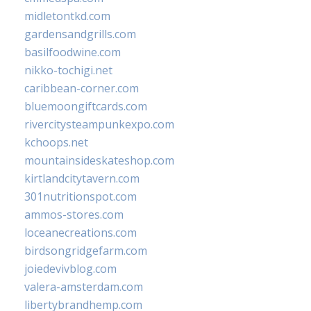
midletontkd.com
gardensandgrills.com
basilfoodwine.com
nikko-tochigi.net
caribbean-corner.com
bluemoongiftcards.com
rivercitysteampunkexpo.com
kchoops.net
mountainsideskateshop.com
kirtlandcitytavern.com
301nutritionspot.com
ammos-stores.com
loceanecreations.com
birdsongridgefarm.com
joiedevivblog.com
valera-amsterdam.com
libertybrandhemp.com