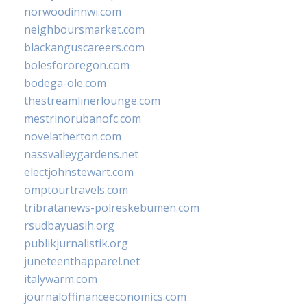
norwoodinnwi.com
neighboursmarket.com
blackanguscareers.com
bolesfororegon.com
bodega-ole.com
thestreamlinerlounge.com
mestrinorubanofc.com
novelatherton.com
nassvalleygardens.net
electjohnstewart.com
omptourtravels.com
tribratanews-polreskebumen.com
rsudbayuasih.org
publikjurnalistik.org
juneteenthapparel.net
italywarm.com
journaloffinanceeconomics.com