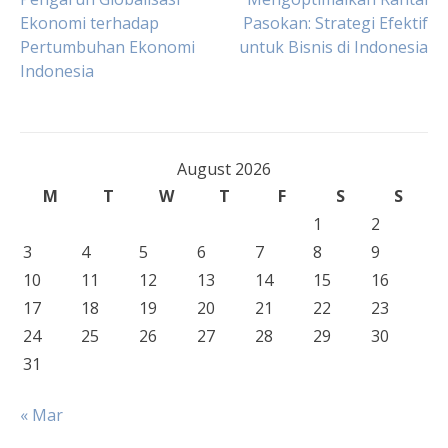
Post
Ekonomi terhadap
Pasokan: Strategi Efektif
Pertumbuhan Ekonomi
untuk Bisnis di Indonesia
navigation
Indonesia
August 2026
M
T
W
T
F
S
S
1
2
3
4
5
6
7
8
9
10
11
12
13
14
15
16
17
18
19
20
21
22
23
24
25
26
27
28
29
30
31
« Mar