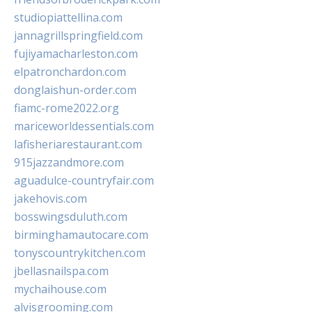
studiopiattellina.com
jannagrillspringfield.com
fujiyamacharleston.com
elpatronchardon.com
donglaishun-order.com
fiamc-rome2022.org
mariceworldessentials.com
lafisheriarestaurant.com
915jazzandmore.com
aguadulce-countryfair.com
jakehovis.com
bosswingsduluth.com
birminghamautocare.com
tonyscountrykitchen.com
jbellasnailspa.com
mychaihouse.com
alvisgrooming.com