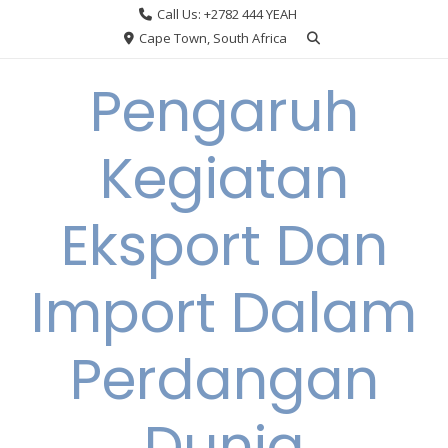
Skip
Call Us: +2782 444 YEAH
to
Cape Town, South Africa
content
Pengaruh
Kegiatan
Eksport Dan
Import Dalam
Perdangan
Dunia