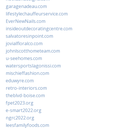
garagenadeau.com
lifestylechauffeurservice.com
EverNewNails.com
insideoutdecoratingcentre.com
salvatoresinpoint.com
jovialfloralco.com
johnlscotthometeam.com
u-seehomes.com
watersportslagonissi.com
mischieffashion.com
eduwyre.com
retro-interiors.com
theblvd-boise.com
fpet2023.org
e-smart2022.org
ngrc2022.org
leesfamilyfoods.com