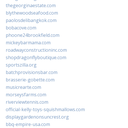
thegeorginaestate.com
blythewoodseafood.com
paolosdelibangkok.com
bobacove.com
phoone24brookfield.com
mickeybarmama.com
roadwayconstructioninc.com
shopdragonflyboutique.com
sportszilla.org
batchprovisionsbar.com
brasserie-gobette.com
musicrearte.com
morseysfarms.com
riverviewtennis.com
official-kelly-toys-squishmallows.com
displaygardenonsuncrest.org
bbq-empire-usa.com