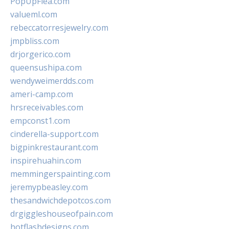
PopUpFlea.com
valueml.com
rebeccatorresjewelry.com
jmpbliss.com
drjorgerico.com
queensushipa.com
wendyweimerdds.com
ameri-camp.com
hrsreceivables.com
empconst1.com
cinderella-support.com
bigpinkrestaurant.com
inspirehuahin.com
memmingerspainting.com
jeremypbeasley.com
thesandwichdepotcos.com
drgiggleshouseofpain.com
hotflashdesigns.com