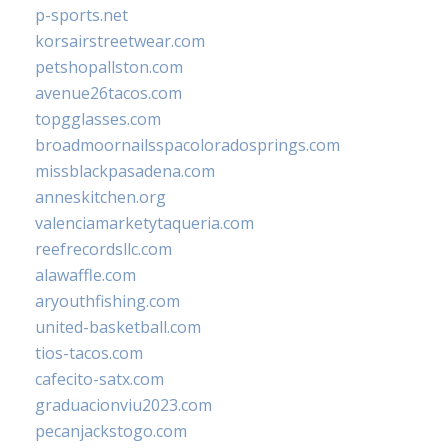
p-sports.net
korsairstreetwear.com
petshopallston.com
avenue26tacos.com
topgglasses.com
broadmoornailsspacoloradosprings.com
missblackpasadena.com
anneskitchen.org
valenciamarketytaqueria.com
reefrecordsllc.com
alawaffle.com
aryouthfishing.com
united-basketball.com
tios-tacos.com
cafecito-satx.com
graduacionviu2023.com
pecanjackstogo.com