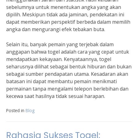
sebelumnya untuk menentukan angka yang akan
dipilih. Meskipun tidak ada jaminan, pendekatan ini
dapat memberikan perspektif berbeda dalam memilih
angka dan mengurangi efek tebakan buta.
Selain itu, banyak pemain yang terjebak dalam
anggapan bahwa togel adalah cara yang cepat untuk
mendapatkan kekayaan. Kenyataannya, togel
seharusnya dilihat sebagai bentuk hiburan dan bukan
sebagai sumber pendapatan utama. Kesadaran akan
batasan ini dapat membantu pemain menikmati
permainan tanpa mengalami telepon berlebihan dan
kecewa saat hasilnya tidak sesuai harapan.
Posted in
Blog
Rahasia Sukses Togel: