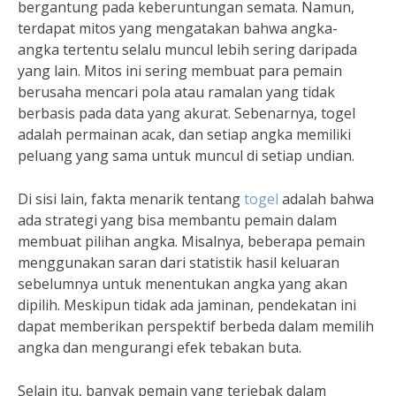
bergantung pada keberuntungan semata. Namun,
terdapat mitos yang mengatakan bahwa angka-
angka tertentu selalu muncul lebih sering daripada
yang lain. Mitos ini sering membuat para pemain
berusaha mencari pola atau ramalan yang tidak
berbasis pada data yang akurat. Sebenarnya, togel
adalah permainan acak, dan setiap angka memiliki
peluang yang sama untuk muncul di setiap undian.
Di sisi lain, fakta menarik tentang
togel
adalah bahwa
ada strategi yang bisa membantu pemain dalam
membuat pilihan angka. Misalnya, beberapa pemain
menggunakan saran dari statistik hasil keluaran
sebelumnya untuk menentukan angka yang akan
dipilih. Meskipun tidak ada jaminan, pendekatan ini
dapat memberikan perspektif berbeda dalam memilih
angka dan mengurangi efek tebakan buta.
Selain itu, banyak pemain yang terjebak dalam