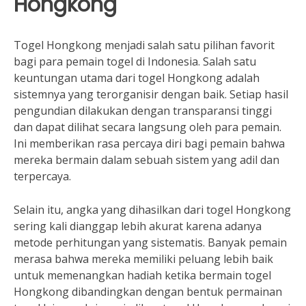
Hongkong
Togel Hongkong menjadi salah satu pilihan favorit
bagi para pemain togel di Indonesia. Salah satu
keuntungan utama dari togel Hongkong adalah
sistemnya yang terorganisir dengan baik. Setiap hasil
pengundian dilakukan dengan transparansi tinggi
dan dapat dilihat secara langsung oleh para pemain.
Ini memberikan rasa percaya diri bagi pemain bahwa
mereka bermain dalam sebuah sistem yang adil dan
terpercaya.
Selain itu, angka yang dihasilkan dari togel Hongkong
sering kali dianggap lebih akurat karena adanya
metode perhitungan yang sistematis. Banyak pemain
merasa bahwa mereka memiliki peluang lebih baik
untuk memenangkan hadiah ketika bermain togel
Hongkong dibandingkan dengan bentuk permainan