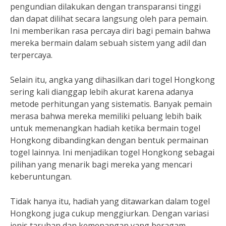
pengundian dilakukan dengan transparansi tinggi
dan dapat dilihat secara langsung oleh para pemain.
Ini memberikan rasa percaya diri bagi pemain bahwa
mereka bermain dalam sebuah sistem yang adil dan
terpercaya.
Selain itu, angka yang dihasilkan dari togel Hongkong
sering kali dianggap lebih akurat karena adanya
metode perhitungan yang sistematis. Banyak pemain
merasa bahwa mereka memiliki peluang lebih baik
untuk memenangkan hadiah ketika bermain togel
Hongkong dibandingkan dengan bentuk permainan
togel lainnya. Ini menjadikan togel Hongkong sebagai
pilihan yang menarik bagi mereka yang mencari
keberuntungan.
Tidak hanya itu, hadiah yang ditawarkan dalam togel
Hongkong juga cukup menggiurkan. Dengan variasi
jenis taruhan dan kemenangan yang beragam,