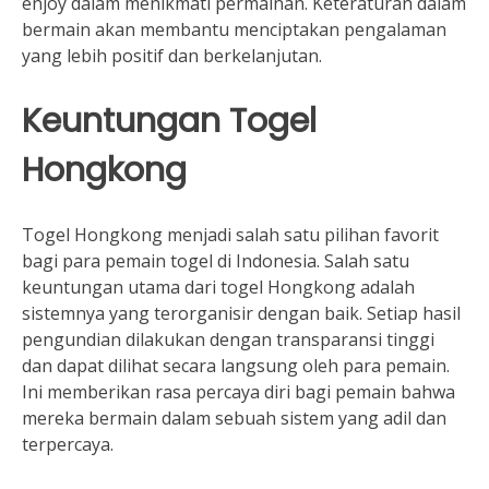
enjoy dalam menikmati permainan. Keteraturan dalam
bermain akan membantu menciptakan pengalaman
yang lebih positif dan berkelanjutan.
Keuntungan Togel
Hongkong
Togel Hongkong menjadi salah satu pilihan favorit
bagi para pemain togel di Indonesia. Salah satu
keuntungan utama dari togel Hongkong adalah
sistemnya yang terorganisir dengan baik. Setiap hasil
pengundian dilakukan dengan transparansi tinggi
dan dapat dilihat secara langsung oleh para pemain.
Ini memberikan rasa percaya diri bagi pemain bahwa
mereka bermain dalam sebuah sistem yang adil dan
terpercaya.