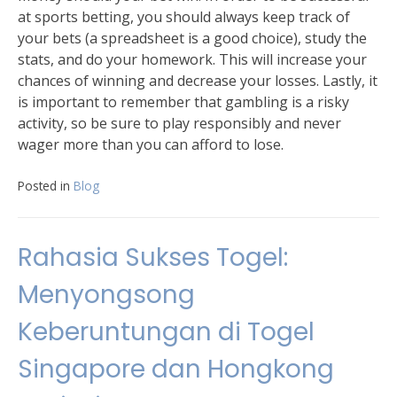
at sports betting, you should always keep track of
your bets (a spreadsheet is a good choice), study the
stats, and do your homework. This will increase your
chances of winning and decrease your losses. Lastly, it
is important to remember that gambling is a risky
activity, so be sure to play responsibly and never
wager more than you can afford to lose.
Posted in
Blog
Rahasia Sukses Togel:
Menyongsong
Keberuntungan di Togel
Singapore dan Hongkong