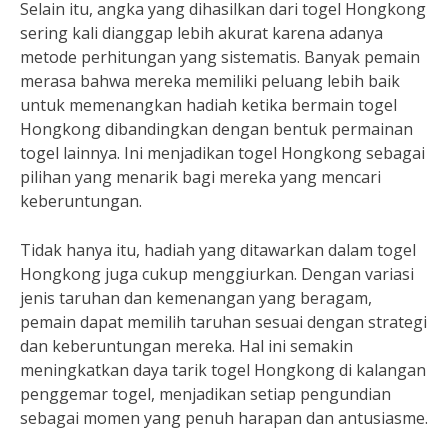
Selain itu, angka yang dihasilkan dari togel Hongkong
sering kali dianggap lebih akurat karena adanya
metode perhitungan yang sistematis. Banyak pemain
merasa bahwa mereka memiliki peluang lebih baik
untuk memenangkan hadiah ketika bermain togel
Hongkong dibandingkan dengan bentuk permainan
togel lainnya. Ini menjadikan togel Hongkong sebagai
pilihan yang menarik bagi mereka yang mencari
keberuntungan.
Tidak hanya itu, hadiah yang ditawarkan dalam togel
Hongkong juga cukup menggiurkan. Dengan variasi
jenis taruhan dan kemenangan yang beragam,
pemain dapat memilih taruhan sesuai dengan strategi
dan keberuntungan mereka. Hal ini semakin
meningkatkan daya tarik togel Hongkong di kalangan
penggemar togel, menjadikan setiap pengundian
sebagai momen yang penuh harapan dan antusiasme.