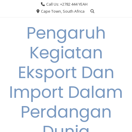
Skip
Call Us: +2782 444 YEAH
to
Cape Town, South Africa
content
Pengaruh
Kegiatan
Eksport Dan
Import Dalam
Perdangan
Dunia