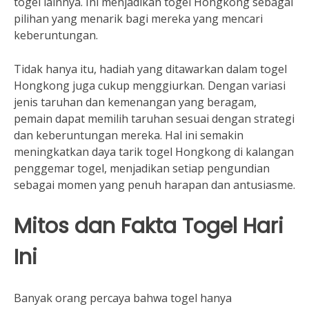
togel lainnya. Ini menjadikan togel Hongkong sebagai
pilihan yang menarik bagi mereka yang mencari
keberuntungan.
Tidak hanya itu, hadiah yang ditawarkan dalam togel
Hongkong juga cukup menggiurkan. Dengan variasi
jenis taruhan dan kemenangan yang beragam,
pemain dapat memilih taruhan sesuai dengan strategi
dan keberuntungan mereka. Hal ini semakin
meningkatkan daya tarik togel Hongkong di kalangan
penggemar togel, menjadikan setiap pengundian
sebagai momen yang penuh harapan dan antusiasme.
Mitos dan Fakta Togel Hari
Ini
Banyak orang percaya bahwa togel hanya