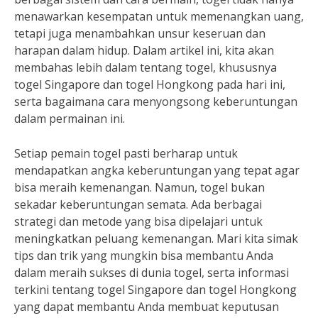
menawarkan kesempatan untuk memenangkan uang,
tetapi juga menambahkan unsur keseruan dan
harapan dalam hidup. Dalam artikel ini, kita akan
membahas lebih dalam tentang togel, khususnya
togel Singapore dan togel Hongkong pada hari ini,
serta bagaimana cara menyongsong keberuntungan
dalam permainan ini.
Setiap pemain togel pasti berharap untuk
mendapatkan angka keberuntungan yang tepat agar
bisa meraih kemenangan. Namun, togel bukan
sekadar keberuntungan semata. Ada berbagai
strategi dan metode yang bisa dipelajari untuk
meningkatkan peluang kemenangan. Mari kita simak
tips dan trik yang mungkin bisa membantu Anda
dalam meraih sukses di dunia togel, serta informasi
terkini tentang togel Singapore dan togel Hongkong
yang dapat membantu Anda membuat keputusan