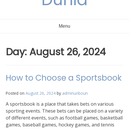
Menu
Day:
August 26, 2024
How to Choose a Sportsbook
Posted on
August 26, 2024
by
adminunboun
A sportsbook is a place that takes bets on various
sporting events. These bets can be placed on a variety
of different events, such as football games, basketball
games, baseball games, hockey games, and tennis