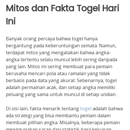
Mitos dan Fakta Togel Hari
Ini
Banyak orang percaya bahwa togel hanya
bergantung pada keberuntungan semata. Namun,
terdapat mitos yang mengatakan bahwa angka-
angka tertentu selalu muncul lebih sering daripada
yang lain. Mitos ini sering membuat para pemain
berusaha mencari pola atau ramalan yang tidak
berbasis pada data yang akurat. Sebenarnya, togel
adalah permainan acak, dan setiap angka memiliki
peluang yang sama untuk muncul di setiap undian.
Di sisi lain, fakta menarik tentang
togel
adalah bahwa
ada strategi yang bisa membantu pemain dalam
membuat pilihan angka. Misalnya, beberapa pemain
menggunakan saran dari statistik hasil keluaran