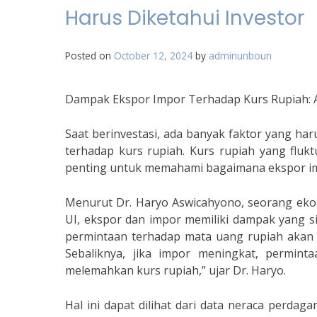
Harus Diketahui Investor
Posted on
October 12, 2024
by
adminunboun
Dampak Ekspor Impor Terhadap Kurs Rupiah: A
Saat berinvestasi, ada banyak faktor yang ha
terhadap kurs rupiah. Kurs rupiah yang flukt
penting untuk memahami bagaimana ekspor im
Menurut Dr. Haryo Aswicahyono, seorang ekon
UI, ekspor dan impor memiliki dampak yang si
permintaan terhadap mata uang rupiah akan 
Sebaliknya, jika impor meningkat, permin
melemahkan kurs rupiah,” ujar Dr. Haryo.
Hal ini dapat dilihat dari data neraca perd