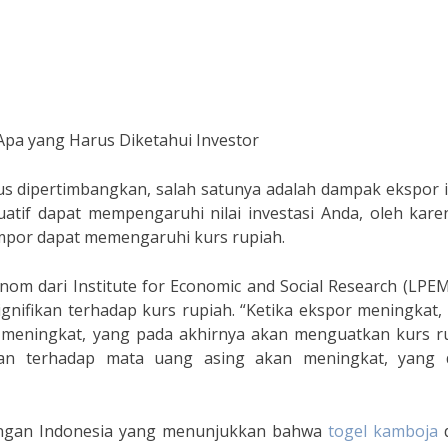
pa yang Harus Diketahui Investor
rus dipertimbangkan, salah satunya adalah dampak ekspor
uatif dapat mempengaruhi nilai investasi Anda, oleh kare
por dapat memengaruhi kurs rupiah.
om dari Institute for Economic and Social Research (LPE
gnifikan terhadap kurs rupiah. “Ketika ekspor meningkat
meningkat, yang pada akhirnya akan menguatkan kurs ru
taan terhadap mata uang asing akan meningkat, yang 
agangan Indonesia yang menunjukkan bahwa
togel kamboja
d