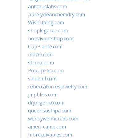
antaeuslabs.com
purelycleanchemdry.com
WishOping.com
shoplegacee.com
bonvivantshop.com
CupPlante.com
mpzin.com
stcreal.com
PopUpFlea.com
valueml.com
rebeccatorresjewelry.com
jmpbliss.com
drjorgerico.com
queensushipa.com
wendyweimerdds.com
ameri-camp.com
hrsreceivables.com