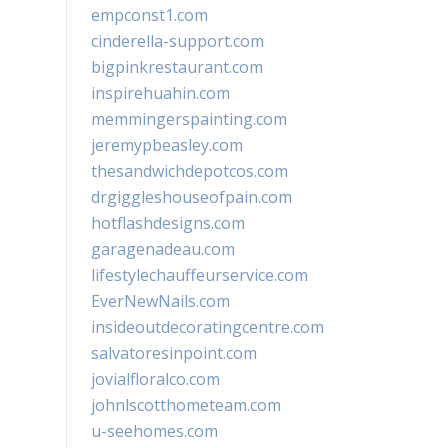
empconst1.com
cinderella-support.com
bigpinkrestaurant.com
inspirehuahin.com
memmingerspainting.com
jeremypbeasley.com
thesandwichdepotcos.com
drgiggleshouseofpain.com
hotflashdesigns.com
garagenadeau.com
lifestylechauffeurservice.com
EverNewNails.com
insideoutdecoratingcentre.com
salvatoresinpoint.com
jovialfloralco.com
johnlscotthometeam.com
u-seehomes.com