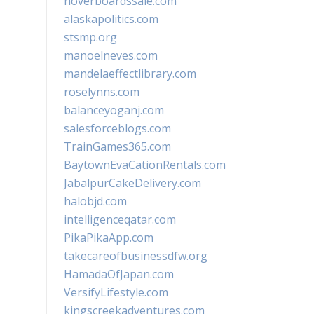
hoverboardssale.com
alaskapolitics.com
stsmp.org
manoelneves.com
mandelaeffectlibrary.com
roselynns.com
balanceyoganj.com
salesforceblogs.com
TrainGames365.com
BaytownEvaCationRentals.com
JabalpurCakeDelivery.com
halobjd.com
intelligenceqatar.com
PikaPikaApp.com
takecareofbusinessdfw.org
HamadaOfJapan.com
VersifyLifestyle.com
kingscreekadventures.com