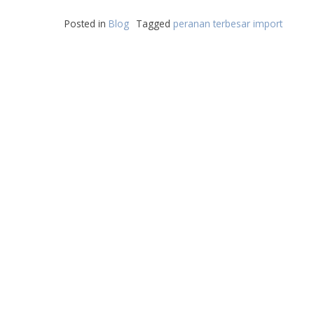
Posted in
Blog
Tagged
peranan terbesar import