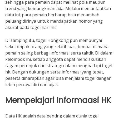
sehingga para pemain dapat melihat pola maupun
trend yang kemungkinan ada. Melalui memanfaatkan
data ini, para pemain berharap bisa menambah
peluang dirinya untuk mendapatkan nomor yang
akurat pada togel hari ini.
Di samping itu, togel Hongkong pun mempunyai
sekelompok orang yang relatif luas, tempat di mana
pemain saling berbagi informasi serta taktik. Di dalam
kelompok ini, setiap anggota dapat mendiskusikan
ragam petunjuk dan strategi dalam menghadapi togel
hk. Dengan dukungan serta informasi yang tepat,
peserta diharapkan agar bisa menjalani togel dengan
lebih percaya diri dan bijak.
Mempelajari Informaasi HK
Data HK adalah data penting dalam dunia togel