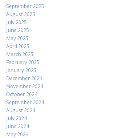
September 2025
August 2025
July 2025
June 2025
May 2025
April 2025
March 2025
February 2025
January 2025
December 2024
November 2024
October 2024
September 2024
August 2024
July 2024
June 2024
May 2024