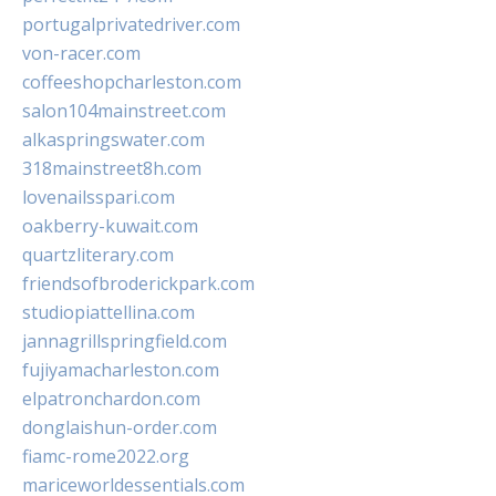
portugalprivatedriver.com
von-racer.com
coffeeshopcharleston.com
salon104mainstreet.com
alkaspringswater.com
318mainstreet8h.com
lovenailsspari.com
oakberry-kuwait.com
quartzliterary.com
friendsofbroderickpark.com
studiopiattellina.com
jannagrillspringfield.com
fujiyamacharleston.com
elpatronchardon.com
donglaishun-order.com
fiamc-rome2022.org
mariceworldessentials.com