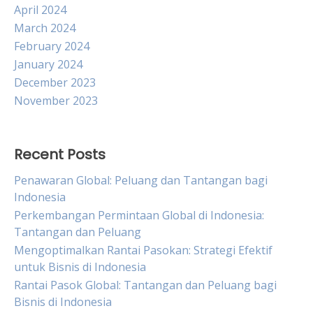
April 2024
March 2024
February 2024
January 2024
December 2023
November 2023
Recent Posts
Penawaran Global: Peluang dan Tantangan bagi
Indonesia
Perkembangan Permintaan Global di Indonesia:
Tantangan dan Peluang
Mengoptimalkan Rantai Pasokan: Strategi Efektif
untuk Bisnis di Indonesia
Rantai Pasok Global: Tantangan dan Peluang bagi
Bisnis di Indonesia