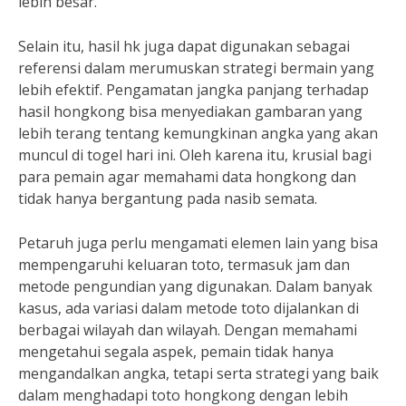
lebih besar.
Selain itu, hasil hk juga dapat digunakan sebagai
referensi dalam merumuskan strategi bermain yang
lebih efektif. Pengamatan jangka panjang terhadap
hasil hongkong bisa menyediakan gambaran yang
lebih terang tentang kemungkinan angka yang akan
muncul di togel hari ini. Oleh karena itu, krusial bagi
para pemain agar memahami data hongkong dan
tidak hanya bergantung pada nasib semata.
Petaruh juga perlu mengamati elemen lain yang bisa
mempengaruhi keluaran toto, termasuk jam dan
metode pengundian yang digunakan. Dalam banyak
kasus, ada variasi dalam metode toto dijalankan di
berbagai wilayah dan wilayah. Dengan memahami
mengetahui segala aspek, pemain tidak hanya
mengandalkan angka, tetapi serta strategi yang baik
dalam menghadapi toto hongkong dengan lebih