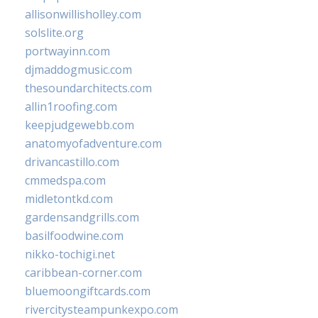
allisonwillisholley.com
solslite.org
portwayinn.com
djmaddogmusic.com
thesoundarchitects.com
allin1roofing.com
keepjudgewebb.com
anatomyofadventure.com
drivancastillo.com
cmmedspa.com
midletontkd.com
gardensandgrills.com
basilfoodwine.com
nikko-tochigi.net
caribbean-corner.com
bluemoongiftcards.com
rivercitysteampunkexpo.com