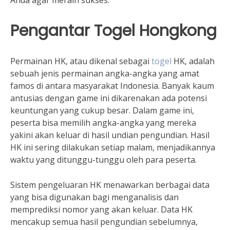
Anda agar meraih sukses.
Pengantar Togel Hongkong
Permainan HK, atau dikenal sebagai
togel
HK, adalah
sebuah jenis permainan angka-angka yang amat
famos di antara masyarakat Indonesia. Banyak kaum
antusias dengan game ini dikarenakan ada potensi
keuntungan yang cukup besar. Dalam game ini,
peserta bisa memilih angka-angka yang mereka
yakini akan keluar di hasil undian pengundian. Hasil
HK ini sering dilakukan setiap malam, menjadikannya
waktu yang ditunggu-tunggu oleh para peserta.
Sistem pengeluaran HK menawarkan berbagai data
yang bisa digunakan bagi menganalisis dan
memprediksi nomor yang akan keluar. Data HK
mencakup semua hasil pengundian sebelumnya,