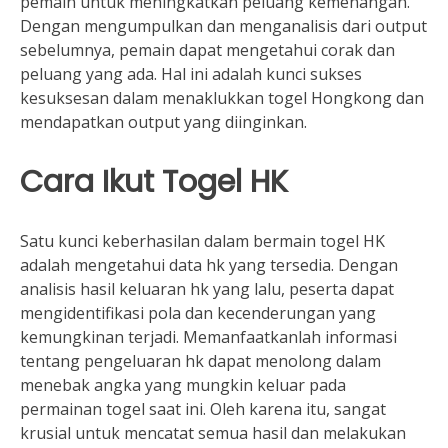
pemain untuk meningkatkan peluang kemenangan.
Dengan mengumpulkan dan menganalisis dari output
sebelumnya, pemain dapat mengetahui corak dan
peluang yang ada. Hal ini adalah kunci sukses
kesuksesan dalam menaklukkan togel Hongkong dan
mendapatkan output yang diinginkan.
Cara Ikut Togel HK
Satu kunci keberhasilan dalam bermain togel HK
adalah mengetahui data hk yang tersedia. Dengan
analisis hasil keluaran hk yang lalu, peserta dapat
mengidentifikasi pola dan kecenderungan yang
kemungkinan terjadi. Memanfaatkanlah informasi
tentang pengeluaran hk dapat menolong dalam
menebak angka yang mungkin keluar pada
permainan togel saat ini. Oleh karena itu, sangat
krusial untuk mencatat semua hasil dan melakukan