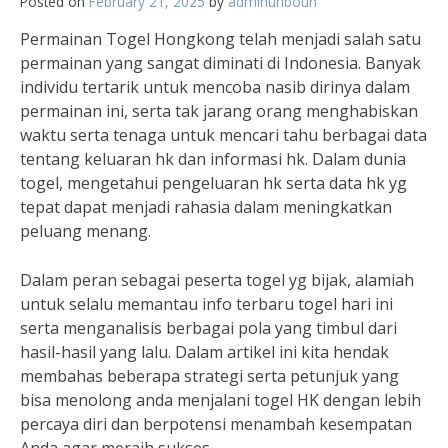
Posted on
February 21, 2025
by
adminunboun
Permainan Togel Hongkong telah menjadi salah satu
permainan yang sangat diminati di Indonesia. Banyak
individu tertarik untuk mencoba nasib dirinya dalam
permainan ini, serta tak jarang orang menghabiskan
waktu serta tenaga untuk mencari tahu berbagai data
tentang keluaran hk dan informasi hk. Dalam dunia
togel, mengetahui pengeluaran hk serta data hk yg
tepat dapat menjadi rahasia dalam meningkatkan
peluang menang.
Dalam peran sebagai peserta togel yg bijak, alamiah
untuk selalu memantau info terbaru togel hari ini
serta menganalisis berbagai pola yang timbul dari
hasil-hasil yang lalu. Dalam artikel ini kita hendak
membahas beberapa strategi serta petunjuk yang
bisa menolong anda menjalani togel HK dengan lebih
percaya diri dan berpotensi menambah kesempatan