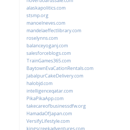
hoverboardssale.com
alaskapolitics.com
stsmp.org
manoelneves.com
mandelaeffectlibrary.com
roselynns.com
balanceyoganj.com
salesforceblogs.com
TrainGames365.com
BaytownEvaCationRentals.com
JabalpurCakeDelivery.com
halobjd.com
intelligenceqatar.com
PikaPikaApp.com
takecareofbusinessdfw.org
HamadaOfJapan.com
VersifyLifestyle.com
kingscreekadventures.com