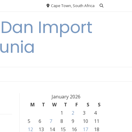
Cape Town, South Africa
 Dan Import
unia
January 2026
M
T
W
T
F
S
S
1
2
3
4
5
6
7
8
9
10
11
12
13
14
15
16
17
18