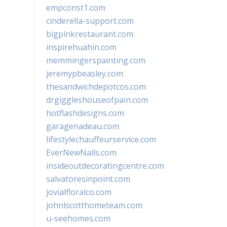
empconst1.com
cinderella-support.com
bigpinkrestaurant.com
inspirehuahin.com
memmingerspainting.com
jeremypbeasley.com
thesandwichdepotcos.com
drgiggleshouseofpain.com
hotflashdesigns.com
garagenadeau.com
lifestylechauffeurservice.com
EverNewNails.com
insideoutdecoratingcentre.com
salvatoresinpoint.com
jovialfloralco.com
johnlscotthometeam.com
u-seehomes.com