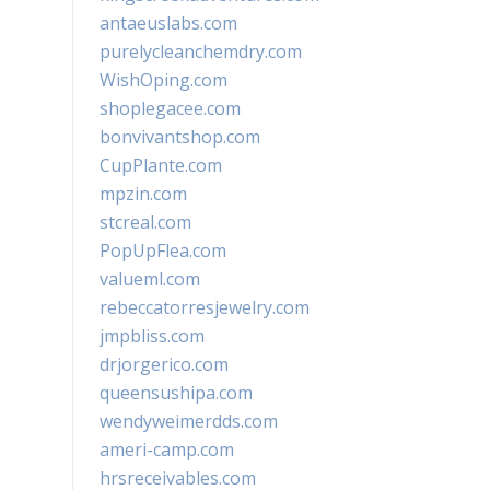
antaeuslabs.com
purelycleanchemdry.com
WishOping.com
shoplegacee.com
bonvivantshop.com
CupPlante.com
mpzin.com
stcreal.com
PopUpFlea.com
valueml.com
rebeccatorresjewelry.com
jmpbliss.com
drjorgerico.com
queensushipa.com
wendyweimerdds.com
ameri-camp.com
hrsreceivables.com