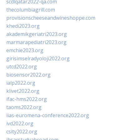
scdlqatar2022-qa.com
thecolumbiagrill.com
provisionscheeseandwineshoppe.com
khedi2023.org
akademikgeriatri2023.org
marmarapediatri2023.org
emchie2023.org
girisimselradyoloji2022.org
utcd2022.org
biosensor2022.org
ialp2022.org
klivet2022.org
ifac-hms2022.org
taoms2022.org
iias-euromena-conference2022.org
ivd2022.org
csity2022.org
ibsarstudyabroad.com