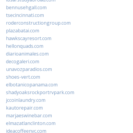
bennusehgall.com
tsecincinnati.com
roderconstructiongroup.com
plazabatai.com
hawkscayresort.com
hellonquads.com
diarioanimales.com
decogaleri.com
unavozparadios.com
shoes-vert.com
elbotanicopanama.com
shadyoaksrockportrvpark.com
jccoinlaundry.com
kautorepair.com
marjaeswinebar.com
elmazatlanclinton.com
ideacoffeenyc.com