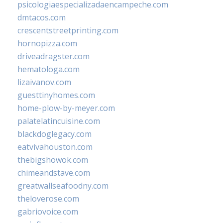
psicologiaespecializadaencampeche.com
dmtacos.com
crescentstreetprinting.com
hornopizza.com
driveadragster.com
hematologa.com
lizaivanov.com
guesttinyhomes.com
home-plow-by-meyer.com
palatelatincuisine.com
blackdoglegacy.com
eatvivahouston.com
thebigshowok.com
chimeandstave.com
greatwallseafoodny.com
theloverose.com
gabriovoice.com