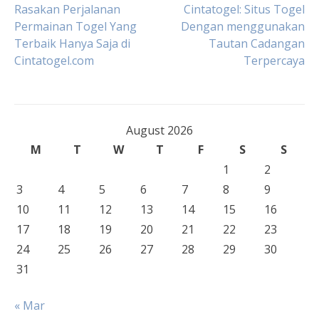
Post
Rasakan Perjalanan
Cintatogel: Situs Togel
Permainan Togel Yang
Dengan menggunakan
Terbaik Hanya Saja di
Tautan Cadangan
navigation
Cintatogel.com
Terpercaya
August 2026
M
T
W
T
F
S
S
1
2
3
4
5
6
7
8
9
10
11
12
13
14
15
16
17
18
19
20
21
22
23
24
25
26
27
28
29
30
31
« Mar