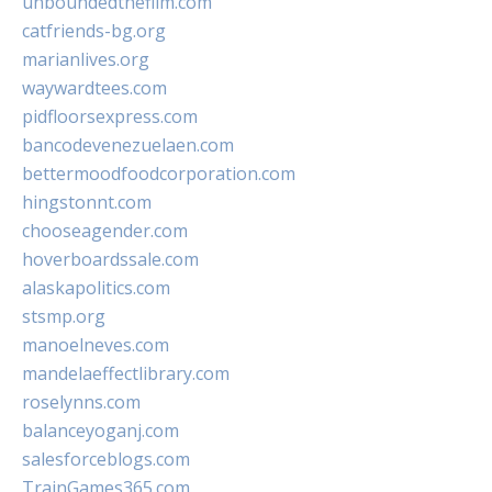
unboundedthefilm.com
catfriends-bg.org
marianlives.org
waywardtees.com
pidfloorsexpress.com
bancodevenezuelaen.com
bettermoodfoodcorporation.com
hingstonnt.com
chooseagender.com
hoverboardssale.com
alaskapolitics.com
stsmp.org
manoelneves.com
mandelaeffectlibrary.com
roselynns.com
balanceyoganj.com
salesforceblogs.com
TrainGames365.com