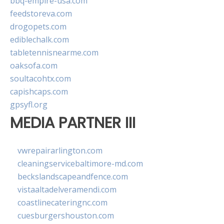
bbq-empire-usa.com
feedstoreva.com
drogopets.com
ediblechalk.com
tabletennisnearme.com
oaksofa.com
soultacohtx.com
capishcaps.com
gpsyfl.org
MEDIA PARTNER III
vwrepairarlington.com
cleaningservicebaltimore-md.com
beckslandscapeandfence.com
vistaaltadelveramendi.com
coastlinecateringnc.com
cuesburgershouston.com