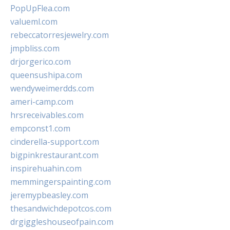
PopUpFlea.com
valueml.com
rebeccatorresjewelry.com
jmpbliss.com
drjorgerico.com
queensushipa.com
wendyweimerdds.com
ameri-camp.com
hrsreceivables.com
empconst1.com
cinderella-support.com
bigpinkrestaurant.com
inspirehuahin.com
memmingerspainting.com
jeremypbeasley.com
thesandwichdepotcos.com
drgiggleshouseofpain.com