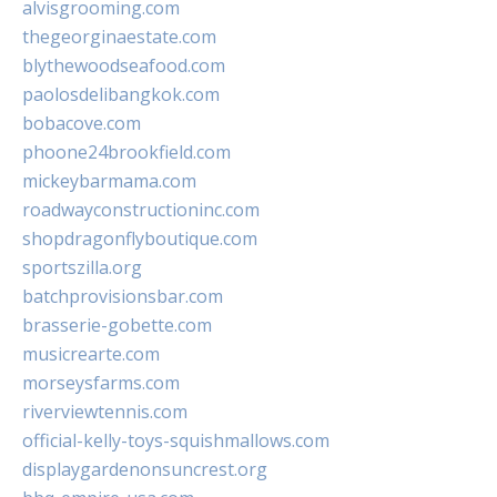
alvisgrooming.com
thegeorginaestate.com
blythewoodseafood.com
paolosdelibangkok.com
bobacove.com
phoone24brookfield.com
mickeybarmama.com
roadwayconstructioninc.com
shopdragonflyboutique.com
sportszilla.org
batchprovisionsbar.com
brasserie-gobette.com
musicrearte.com
morseysfarms.com
riverviewtennis.com
official-kelly-toys-squishmallows.com
displaygardenonsuncrest.org