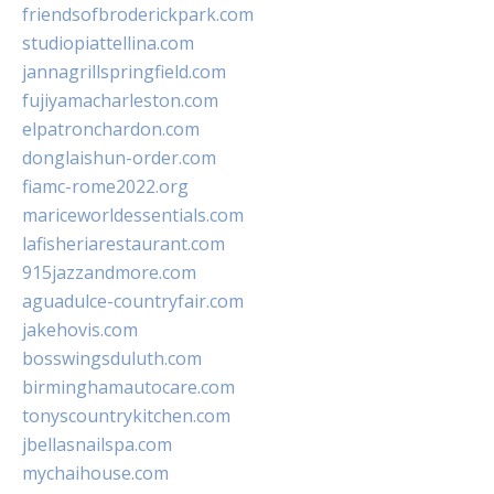
friendsofbroderickpark.com
studiopiattellina.com
jannagrillspringfield.com
fujiyamacharleston.com
elpatronchardon.com
donglaishun-order.com
fiamc-rome2022.org
mariceworldessentials.com
lafisheriarestaurant.com
915jazzandmore.com
aguadulce-countryfair.com
jakehovis.com
bosswingsduluth.com
birminghamautocare.com
tonyscountrykitchen.com
jbellasnailspa.com
mychaihouse.com