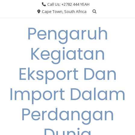
Skip
Call Us: +2782 444 YEAH
to
Cape Town, South Africa
content
Pengaruh
Kegiatan
Eksport Dan
Import Dalam
Perdangan
Dunia