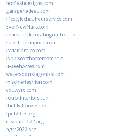
hotflashdesigns.com
garagenadeau.com
lifestylechauffeurservice.com
EverNewNails.com
insideoutdecoratingcentre.com
salvatoresinpoint.com
jovialfloralco.com
johnlscotthometeam.com
u-seehomes.com
watersportslagonissi.com
mischieffashion.com
eduwyre.com
retro-interiors.com
theblvd-boise.com
fpet2023.org
e-smart2022.org
ngrc2022.org