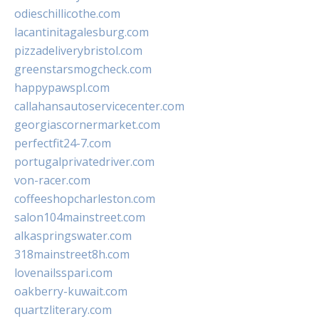
odieschillicothe.com
lacantinitagalesburg.com
pizzadeliverybristol.com
greenstarsmogcheck.com
happypawspl.com
callahansautoservicecenter.com
georgiascornermarket.com
perfectfit24-7.com
portugalprivatedriver.com
von-racer.com
coffeeshopcharleston.com
salon104mainstreet.com
alkaspringswater.com
318mainstreet8h.com
lovenailsspari.com
oakberry-kuwait.com
quartzliterary.com