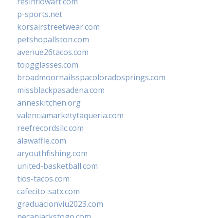
resinflowart.com
p-sports.net
korsairstreetwear.com
petshopallston.com
avenue26tacos.com
topgglasses.com
broadmoornailsspacoloradosprings.com
missblackpasadena.com
anneskitchen.org
valenciamarketytaqueria.com
reefrecordsllc.com
alawaffle.com
aryouthfishing.com
united-basketball.com
tios-tacos.com
cafecito-satx.com
graduacionviu2023.com
pecanjackstogo.com