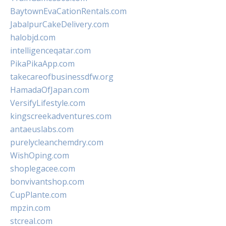
BaytownEvaCationRentals.com
JabalpurCakeDelivery.com
halobjd.com
intelligenceqatar.com
PikaPikaApp.com
takecareofbusinessdfw.org
HamadaOfJapan.com
VersifyLifestyle.com
kingscreekadventures.com
antaeuslabs.com
purelycleanchemdry.com
WishOping.com
shoplegacee.com
bonvivantshop.com
CupPlante.com
mpzin.com
stcreal.com