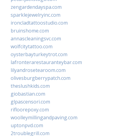
zengardendayspa.com
sparklejewelryinc.com
ironcladtattoostudio.com
bruinshome.com
annascleaningsvc.com
wolfcitytattoo.com
oysterbayturkeytrot.com
lafronterarestauranteybar.com
lilyandrosetearoom.com
olivesburgberrypatch.com
theslushkids.com
giobastian.com
glpascensori.com
rifloorepoxy.com
woolleymillingandpaving.com
uptonpvd.com
2troublegrill.com