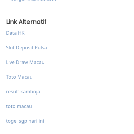
Link Alternatif
Data HK
Slot Deposit Pulsa
Live Draw Macau
Toto Macau
result kamboja
toto macau
togel sgp hari ini