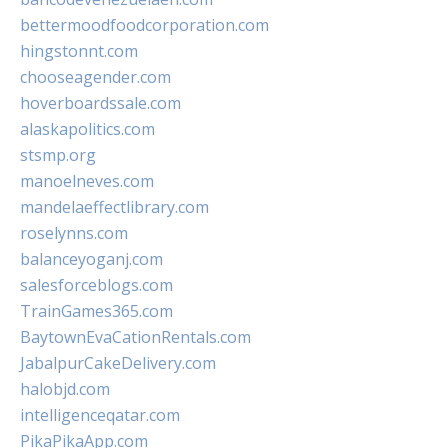
bettermoodfoodcorporation.com
hingstonnt.com
chooseagender.com
hoverboardssale.com
alaskapolitics.com
stsmp.org
manoelneves.com
mandelaeffectlibrary.com
roselynns.com
balanceyoganj.com
salesforceblogs.com
TrainGames365.com
BaytownEvaCationRentals.com
JabalpurCakeDelivery.com
halobjd.com
intelligenceqatar.com
PikaPikaApp.com