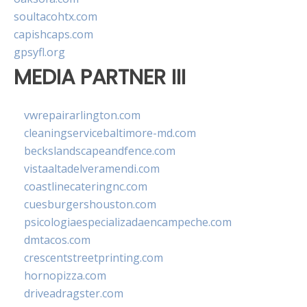
soultacohtx.com
capishcaps.com
gpsyfl.org
MEDIA PARTNER III
vwrepairarlington.com
cleaningservicebaltimore-md.com
beckslandscapeandfence.com
vistaaltadelveramendi.com
coastlinecateringnc.com
cuesburgershouston.com
psicologiaespecializadaencampeche.com
dmtacos.com
crescentstreetprinting.com
hornopizza.com
driveadragster.com