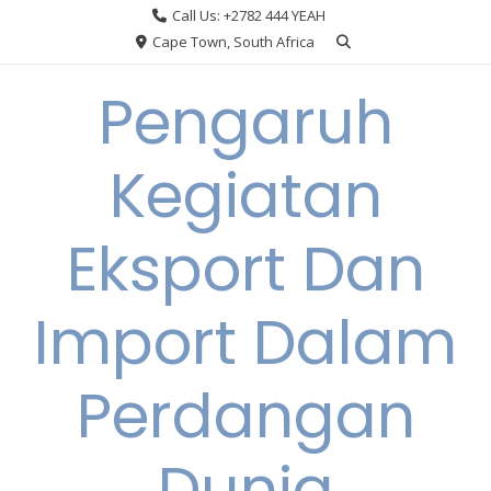
Skip
Call Us: +2782 444 YEAH
to
Cape Town, South Africa
content
Pengaruh
Kegiatan
Eksport Dan
Import Dalam
Perdangan
Dunia