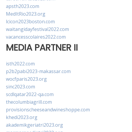
apsth2023.com
MedItRio2023.org
lcicon2023boston.com
waitangidayfestival2022.com
vacancesscolaires2022.com
MEDIA PARTNER II
isth2022.com
p2b2pabi2023-makassar.com
wocfparis2023.org
sinc2023.com
scdlqatar2022-qa.com
thecolumbiagrill.com
provisionscheeseandwineshoppe.com
khedi2023.org
akademikgeriatri2023.org