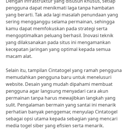
Dengan infrastruktur yang disusun khusus, setiap
pengguna dapat menikmati laga tanpa hambatan
yang berarti. Tak ada lagi masalah penundaan yang
sering mengganggu selama permainan, sehingga
kamu dapat memfokuskan pada strategi serta
mengoptimalkan peluang berhasil. Inovasi teknik
yang dilaksanakan pada situs ini mengamankan
kecepatan jaringan yang optimal kepada semua
macam alat.
Selain itu, tampilan Cintatogel yang ramah pengguna
memudahkan pengguna baru untuk menelusuri
website. Desain yang mudah dipahami membuat
pengguna agar langsung menyadari cara akun
permainan tanpa harus mewajibkan langkah yang
sulit. Pengalaman bermain yang santai ini menarik
perhatian banyak penggemar, menyulap Cintatogel
sebagai opsi utama kepada sebagian yang mencari
media togel siber yang efisien serta menarik.