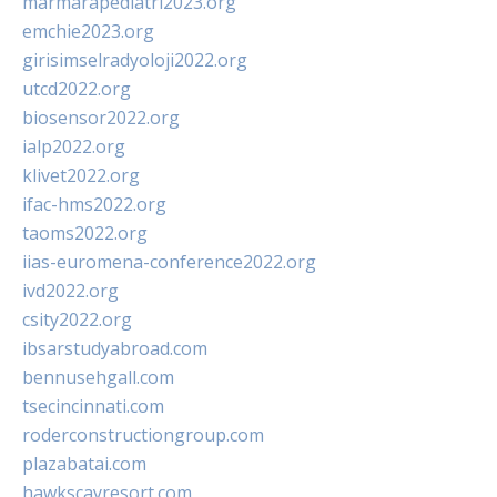
marmarapediatri2023.org
emchie2023.org
girisimselradyoloji2022.org
utcd2022.org
biosensor2022.org
ialp2022.org
klivet2022.org
ifac-hms2022.org
taoms2022.org
iias-euromena-conference2022.org
ivd2022.org
csity2022.org
ibsarstudyabroad.com
bennusehgall.com
tsecincinnati.com
roderconstructiongroup.com
plazabatai.com
hawkscayresort.com