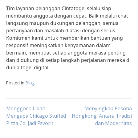
Tim layanan pelanggan Cintatogel selalu siap
membantu anggota dengan cepat. Baik melalui chat
langsung maupun dukungan pelanggan, semua
pertanyaan dan masalah diatasi dengan serius.
Komitmen kami untuk memberikan bantuan yang
responsif meningkatkan kenyamanan dalam
bermain, membuat setiap anggota merasa penting
dan didukung di setiap langkah perjalanan mereka di
dunia togel digital.
Posted in
Blog
Post
Menggoda Lidah:
Menyingkap Pesona
Mengapa Chicago Stuffed
Hongkong: Antara Tradisi
Pizza Co. Jadi Favorit
dan Modernitas
navigation