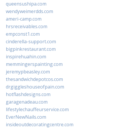
queensushipa.com
wendyweimerdds.com
ameri-camp.com
hrsreceivables.com
empconst1.com
cinderella-support.com
bigpinkrestaurant.com
inspirehuahin.com
memmingerspainting.com
jeremypbeasley.com
thesandwichdepotcos.com
drgiggleshouseofpain.com
hotflashdesigns.com
garagenadeau.com
lifestylechauffeurservice.com
EverNewNails.com
insideoutdecoratingcentre.com