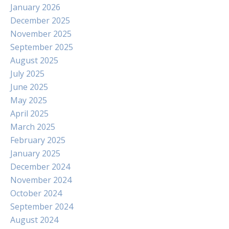
January 2026
December 2025
November 2025
September 2025
August 2025
July 2025
June 2025
May 2025
April 2025
March 2025
February 2025
January 2025
December 2024
November 2024
October 2024
September 2024
August 2024