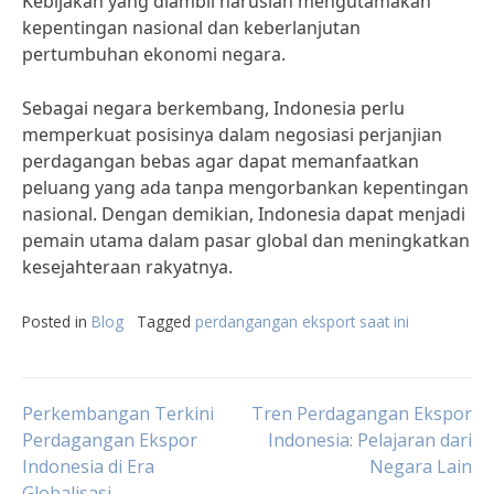
Kebijakan yang diambil haruslah mengutamakan
kepentingan nasional dan keberlanjutan
pertumbuhan ekonomi negara.
Sebagai negara berkembang, Indonesia perlu
memperkuat posisinya dalam negosiasi perjanjian
perdagangan bebas agar dapat memanfaatkan
peluang yang ada tanpa mengorbankan kepentingan
nasional. Dengan demikian, Indonesia dapat menjadi
pemain utama dalam pasar global dan meningkatkan
kesejahteraan rakyatnya.
Posted in
Blog
Tagged
perdangangan eksport saat ini
Post
Perkembangan Terkini
Tren Perdagangan Ekspor
Perdagangan Ekspor
Indonesia: Pelajaran dari
Indonesia di Era
Negara Lain
navigation
Globalisasi