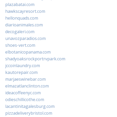
plazabatai.com
hawkscayresort.com
hellonquads.com
diarioanimales.com
decogaleri.com
unavozparadios.com
shoes-vert.com
elbotanicopanama.com
shadyoaksrockportrvpark.com
jccoinlaundry.com
kautorepair.com
marjaeswinebar.com
elmazatlanclinton.com
ideacoffeenyc.com
odieschillicothe.com
lacantinitagalesburg.com
pizzadeliverybristol.com