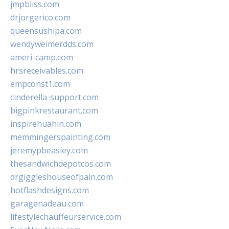
jmpbliss.com
drjorgerico.com
queensushipa.com
wendyweimerdds.com
ameri-camp.com
hrsreceivables.com
empconst1.com
cinderella-support.com
bigpinkrestaurant.com
inspirehuahin.com
memmingerspainting.com
jeremypbeasley.com
thesandwichdepotcos.com
drgiggleshouseofpain.com
hotflashdesigns.com
garagenadeau.com
lifestylechauffeurservice.com