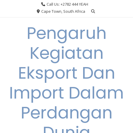
Skip
Call Us: +2782 444 YEAH
to
Cape Town, South Africa
content
Pengaruh
Kegiatan
Eksport Dan
Import Dalam
Perdangan
Dunia