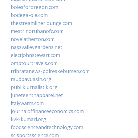
bolesfororegon.com
bodega-ole.com
thestreamlinerlounge.com
mestrinorubanofc.com
novelatherton.com
nassvalleygardens.net
electjohnstewart.com
omptourtravels.com
tribratanews-polreskebumen.com
rsudbayuasih.org
publikjurnalistik.org
juneteenthapparel.net
italywarm.com
journaloffinanceeconomics.com
kvk-kumari.org
foodscienceandtechnology.com
scisportsscience.com