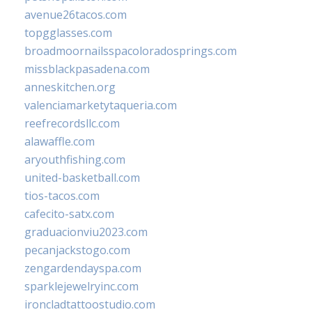
avenue26tacos.com
topgglasses.com
broadmoornailsspacoloradosprings.com
missblackpasadena.com
anneskitchen.org
valenciamarketytaqueria.com
reefrecordsllc.com
alawaffle.com
aryouthfishing.com
united-basketball.com
tios-tacos.com
cafecito-satx.com
graduacionviu2023.com
pecanjackstogo.com
zengardendayspa.com
sparklejewelryinc.com
ironcladtattoostudio.com