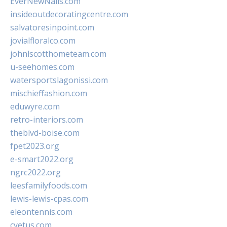
EverNewNails.com
insideoutdecoratingcentre.com
salvatoresinpoint.com
jovialfloralco.com
johnlscotthometeam.com
u-seehomes.com
watersportslagonissi.com
mischieffashion.com
eduwyre.com
retro-interiors.com
theblvd-boise.com
fpet2023.org
e-smart2022.org
ngrc2022.org
leesfamilyfoods.com
lewis-lewis-cpas.com
eleontennis.com
cyetus.com