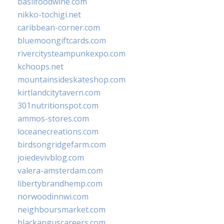
basilfoodwine.com
nikko-tochigi.net
caribbean-corner.com
bluemoongiftcards.com
rivercitysteampunkexpo.com
kchoops.net
mountainsideskateshop.com
kirtlandcitytavern.com
301nutritionspot.com
ammos-stores.com
loceanecreations.com
birdsongridgefarm.com
joiedevivblog.com
valera-amsterdam.com
libertybrandhemp.com
norwoodinnwi.com
neighboursmarket.com
blackanguscareers.com