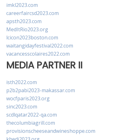
imkl2023.com
careerfaircsd2023.com
apsth2023.com
MedItRio2023.org
lcicon2023boston.com
waitangidayfestival2022.com
vacancesscolaires2022.com
MEDIA PARTNER II
isth2022.com
p2b2pabi2023-makassar.com
wocfparis2023.org
sinc2023.com
scdlqatar2022-qa.com
thecolumbiagrill.com
provisionscheeseandwineshoppe.com
khedi2023.org