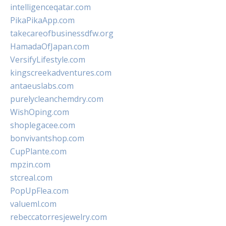
intelligenceqatar.com
PikaPikaApp.com
takecareofbusinessdfw.org
HamadaOfJapan.com
VersifyLifestyle.com
kingscreekadventures.com
antaeuslabs.com
purelycleanchemdry.com
WishOping.com
shoplegacee.com
bonvivantshop.com
CupPlante.com
mpzin.com
stcreal.com
PopUpFlea.com
valueml.com
rebeccatorresjewelry.com