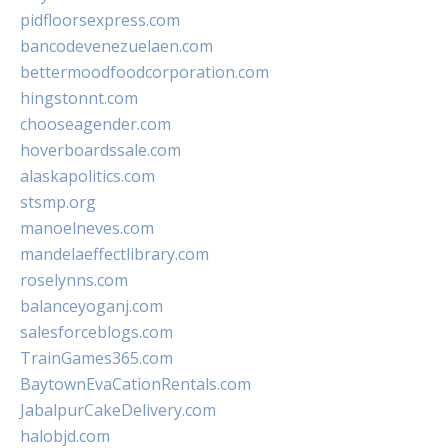
pidfloorsexpress.com
bancodevenezuelaen.com
bettermoodfoodcorporation.com
hingstonnt.com
chooseagender.com
hoverboardssale.com
alaskapolitics.com
stsmp.org
manoelneves.com
mandelaeffectlibrary.com
roselynns.com
balanceyoganj.com
salesforceblogs.com
TrainGames365.com
BaytownEvaCationRentals.com
JabalpurCakeDelivery.com
halobjd.com