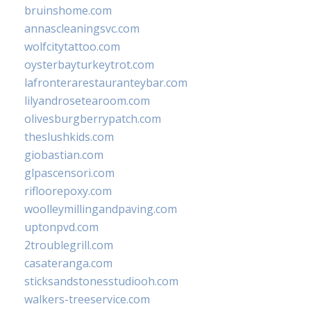
bruinshome.com
annascleaningsvc.com
wolfcitytattoo.com
oysterbayturkeytrot.com
lafronterarestauranteybar.com
lilyandrosetearoom.com
olivesburgberrypatch.com
theslushkids.com
giobastian.com
glpascensori.com
rifloorepoxy.com
woolleymillingandpaving.com
uptonpvd.com
2troublegrill.com
casateranga.com
sticksandstonesstudiooh.com
walkers-treeservice.com