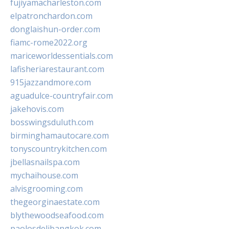
fujiyamacharleston.com
elpatronchardon.com
donglaishun-order.com
fiamc-rome2022.org
mariceworldessentials.com
lafisheriarestaurant.com
915jazzandmore.com
aguadulce-countryfair.com
jakehovis.com
bosswingsduluth.com
birminghamautocare.com
tonyscountrykitchen.com
jbellasnailspa.com
mychaihouse.com
alvisgrooming.com
thegeorginaestate.com
blythewoodseafood.com
paolosdelibangkok.com