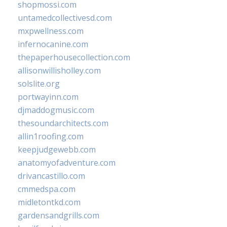
shopmossi.com
untamedcollectivesd.com
mxpwellness.com
infernocanine.com
thepaperhousecollection.com
allisonwillisholley.com
solslite.org
portwayinn.com
djmaddogmusic.com
thesoundarchitects.com
allin1roofing.com
keepjudgewebb.com
anatomyofadventure.com
drivancastillo.com
cmmedspa.com
midletontkd.com
gardensandgrills.com