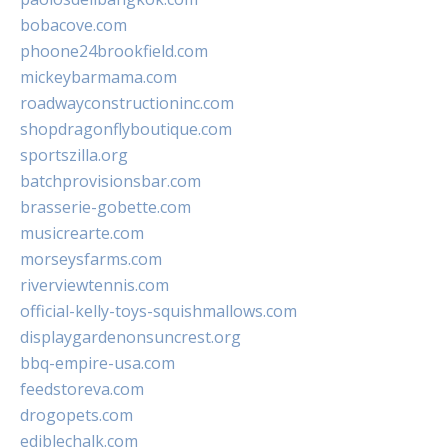
bobacove.com
phoone24brookfield.com
mickeybarmama.com
roadwayconstructioninc.com
shopdragonflyboutique.com
sportszilla.org
batchprovisionsbar.com
brasserie-gobette.com
musicrearte.com
morseysfarms.com
riverviewtennis.com
official-kelly-toys-squishmallows.com
displaygardenonsuncrest.org
bbq-empire-usa.com
feedstoreva.com
drogopets.com
ediblechalk.com