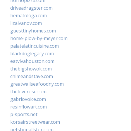
hornopizza.com
driveadragster.com
hematologa.com
lizaivanov.com
guesttinyhomes.com
home-plow-by-meyer.com
palatelatincuisine.com
blackdoglegacy.com
eatvivahouston.com
thebigshowok.com
chimeandstave.com
greatwallseafoodny.com
theloverose.com
gabriovoice.com
resinflowart.com
p-sports.net
korsairstreetwear.com
petshopallston.com