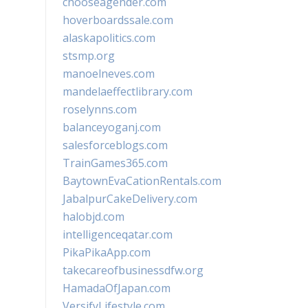
chooseagender.com
hoverboardssale.com
alaskapolitics.com
stsmp.org
manoelneves.com
mandelaeffectlibrary.com
roselynns.com
balanceyoganj.com
salesforceblogs.com
TrainGames365.com
BaytownEvaCationRentals.com
JabalpurCakeDelivery.com
halobjd.com
intelligenceqatar.com
PikaPikaApp.com
takecareofbusinessdfw.org
HamadaOfJapan.com
VersifyLifestyle.com