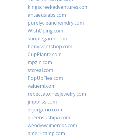
kingscreekadventures.com
antaeuslabs.com
purelycleanchemdry.com
WishOping.com
shoplegacee.com
bonvivantshop.com
CupPlante.com
mpzin.com
stcreal.com
PopUpFlea.com
valueml.com
rebeccatorresjewelry.com
jmpbliss.com
drjorgerico.com
queensushipa.com
wendyweimerdds.com
ameri-camp.com