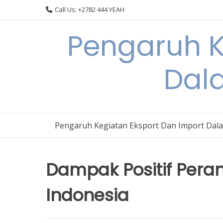
Skip
Call Us: +2782 444 YEAH
to
content
Pengaruh K
Dal
Pengaruh Kegiatan Eksport Dan Import Dal
Dampak Positif Pera
Indonesia