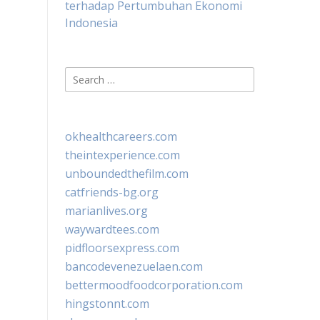
terhadap Pertumbuhan Ekonomi
Indonesia
Search
for:
okhealthcareers.com
theintexperience.com
unboundedthefilm.com
catfriends-bg.org
marianlives.org
waywardtees.com
pidfloorsexpress.com
bancodevenezuelaen.com
bettermoodfoodcorporation.com
hingstonnt.com