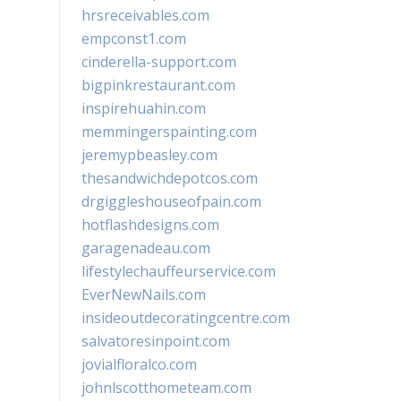
hrsreceivables.com
empconst1.com
cinderella-support.com
bigpinkrestaurant.com
inspirehuahin.com
memmingerspainting.com
jeremypbeasley.com
thesandwichdepotcos.com
drgiggleshouseofpain.com
hotflashdesigns.com
garagenadeau.com
lifestylechauffeurservice.com
EverNewNails.com
insideoutdecoratingcentre.com
salvatoresinpoint.com
jovialfloralco.com
johnlscotthometeam.com