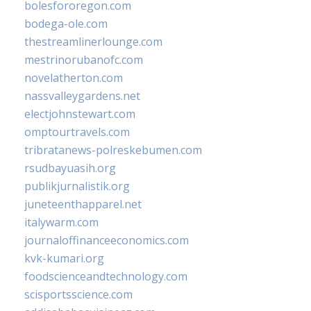
bolesfororegon.com
bodega-ole.com
thestreamlinerlounge.com
mestrinorubanofc.com
novelatherton.com
nassvalleygardens.net
electjohnstewart.com
omptourtravels.com
tribratanews-polreskebumen.com
rsudbayuasih.org
publikjurnalistik.org
juneteenthapparel.net
italywarm.com
journaloffinanceeconomics.com
kvk-kumari.org
foodscienceandtechnology.com
scisportsscience.com