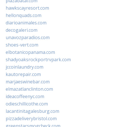
plazabatai.com
hawkscayresort.com
hellonquads.com
diarioanimales.com
decogaleri.com
unavozparadios.com
shoes-vert.com
elbotanicopanama.com
shadyoaksrockportrvpark.com
jccoinlaundry.com
kautorepair.com
marjaeswinebar.com
elmazatlanclinton.com
ideacoffeenyc.com
odieschillicothe.com
lacantinitagalesburg.com
pizzadeliverybristol.com
greenstarsmogcheck.com