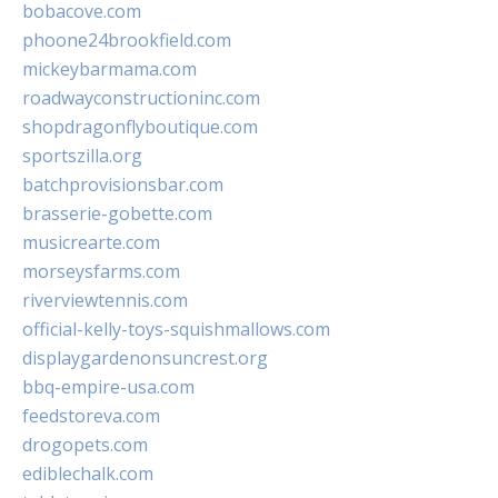
bobacove.com
phoone24brookfield.com
mickeybarmama.com
roadwayconstructioninc.com
shopdragonflyboutique.com
sportszilla.org
batchprovisionsbar.com
brasserie-gobette.com
musicrearte.com
morseysfarms.com
riverviewtennis.com
official-kelly-toys-squishmallows.com
displaygardenonsuncrest.org
bbq-empire-usa.com
feedstoreva.com
drogopets.com
ediblechalk.com