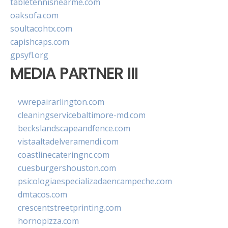
tabletennisnearme.com
oaksofa.com
soultacohtx.com
capishcaps.com
gpsyfl.org
MEDIA PARTNER III
vwrepairarlington.com
cleaningservicebaltimore-md.com
beckslandscapeandfence.com
vistaaltadelveramendi.com
coastlinecateringnc.com
cuesburgershouston.com
psicologiaespecializadaencampeche.com
dmtacos.com
crescentstreetprinting.com
hornopizza.com