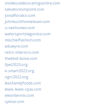
insideoutdecoratingcentre.com
salvatoresinpoint.com
jovialfloralco.com
johnlscotthometeam.com
u-seehomes.com
watersportslagonissi.com
mischieffashion.com
eduwyre.com
retro-interiors.com
theblvd-boise.com
fpet2023.org
e-smart2022.org
ngrc2022.org
leesfamilyfoods.com
lewis-lewis-cpas.com
eleontennis.com
cyetus.com