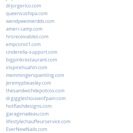
drjorgerico.com
queensushipa.com
wendyweimerdds.com
ameri-camp.com
hrsreceivables.com
empconst1.com
cinderella-support.com
bigpinkrestaurant.com
inspirehuahin.com
memmingerspainting.com
jeremypbeasley.com
thesandwichdepotcos.com
drgiggleshouseofpain.com
hotflashdesigns.com
garagenadeau.com
lifestylechauffeurservice.com
EverNewNails.com