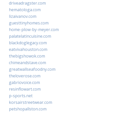
driveadragster.com
hematologa.com
lizaivanov.com
guesttinyhomes.com
home-plow-by-meyer.com
palatelatincuisine.com
blackdoglegacy.com
eatvivahouston.com
thebigshowok.com
chimeandstave.com
greatwallseafoodny.com
theloverose.com
gabriovoice.com
resinflowart.com
p-sports.net
korsairstreetwear.com
petshopallston.com