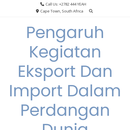
Skip
Call Us: +2782 444 YEAH
to
Cape Town, South Africa
content
Pengaruh
Kegiatan
Eksport Dan
Import Dalam
Perdangan
Dunia