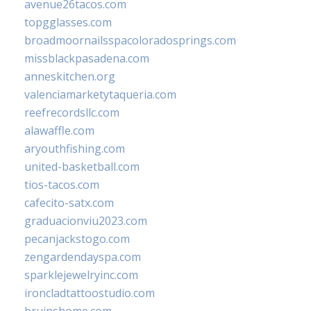
avenue26tacos.com
topgglasses.com
broadmoornailsspacoloradosprings.com
missblackpasadena.com
anneskitchen.org
valenciamarketytaqueria.com
reefrecordsllc.com
alawaffle.com
aryouthfishing.com
united-basketball.com
tios-tacos.com
cafecito-satx.com
graduacionviu2023.com
pecanjackstogo.com
zengardendayspa.com
sparklejewelryinc.com
ironcladtattoostudio.com
bruinshome.com