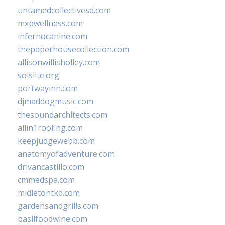
untamedcollectivesd.com
mxpwellness.com
infernocanine.com
thepaperhousecollection.com
allisonwillisholley.com
solslite.org
portwayinn.com
djmaddogmusic.com
thesoundarchitects.com
allin1roofing.com
keepjudgewebb.com
anatomyofadventure.com
drivancastillo.com
cmmedspa.com
midletontkd.com
gardensandgrills.com
basilfoodwine.com