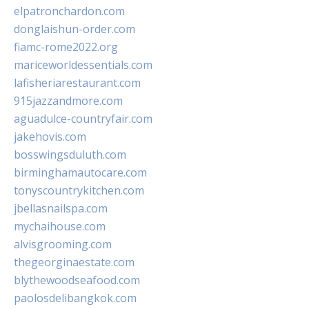
elpatronchardon.com
donglaishun-order.com
fiamc-rome2022.org
mariceworldessentials.com
lafisheriarestaurant.com
915jazzandmore.com
aguadulce-countryfair.com
jakehovis.com
bosswingsduluth.com
birminghamautocare.com
tonyscountrykitchen.com
jbellasnailspa.com
mychaihouse.com
alvisgrooming.com
thegeorginaestate.com
blythewoodseafood.com
paolosdelibangkok.com