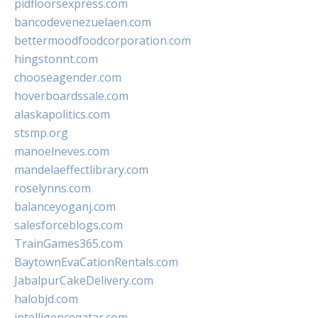
pidfloorsexpress.com
bancodevenezuelaen.com
bettermoodfoodcorporation.com
hingstonnt.com
chooseagender.com
hoverboardssale.com
alaskapolitics.com
stsmp.org
manoelneves.com
mandelaeffectlibrary.com
roselynns.com
balanceyoganj.com
salesforceblogs.com
TrainGames365.com
BaytownEvaCationRentals.com
JabalpurCakeDelivery.com
halobjd.com
intelligenceqatar.com