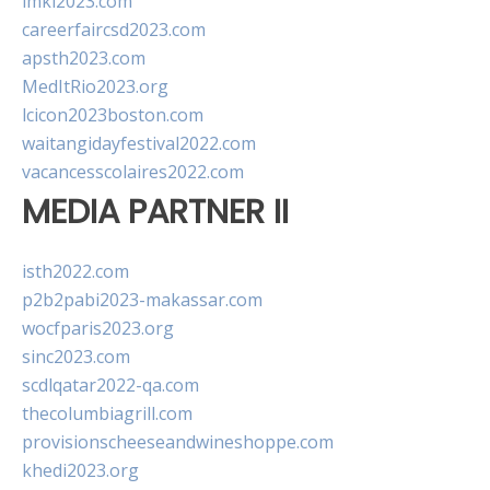
imkl2023.com
careerfaircsd2023.com
apsth2023.com
MedItRio2023.org
lcicon2023boston.com
waitangidayfestival2022.com
vacancesscolaires2022.com
MEDIA PARTNER II
isth2022.com
p2b2pabi2023-makassar.com
wocfparis2023.org
sinc2023.com
scdlqatar2022-qa.com
thecolumbiagrill.com
provisionscheeseandwineshoppe.com
khedi2023.org