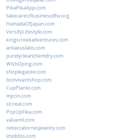
PikaPikaApp.com
takecareofbusinessdfw.org
HamadaOfJapan.com
VersifyLifestyle.com
kingscreekadventures.com
antaeuslabs.com
purelycleanchemdry.com
WishOping.com
shoplegacee.com
bonvivantshop.com
CupPlante.com
mpzin.com
stcreal.com
PopUpFlea.com
valueml.com
rebeccatorresjewelry.com
jmpbliss.com