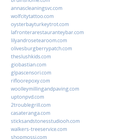
annascleaningsvc.com
wolfcitytattoo.com
oysterbayturkeytrot.com
lafronterarestauranteybar.com
lilyandrosetearoom.com
olivesburgberrypatch.com
theslushkids.com
giobastian.com
glpascensori.com
rifloorepoxy.com
woolleymillingandpaving.com
uptonpvd.com
2troublegrill.com
casateranga.com
sticksandstonesstudiooh.com
walkers-treeservice.com
shopmossi.com