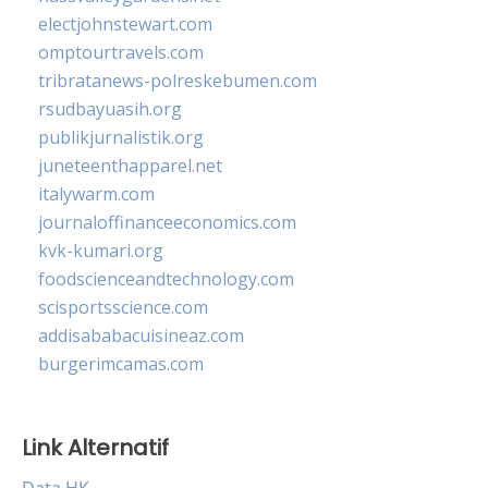
electjohnstewart.com
omptourtravels.com
tribratanews-polreskebumen.com
rsudbayuasih.org
publikjurnalistik.org
juneteenthapparel.net
italywarm.com
journaloffinanceeconomics.com
kvk-kumari.org
foodscienceandtechnology.com
scisportsscience.com
addisababacuisineaz.com
burgerimcamas.com
Link Alternatif
Data HK