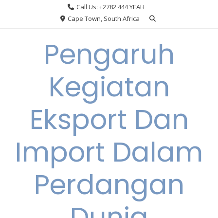
Skip
Call Us: +2782 444 YEAH
to
Cape Town, South Africa
content
Pengaruh
Kegiatan
Eksport Dan
Import Dalam
Perdangan
Dunia