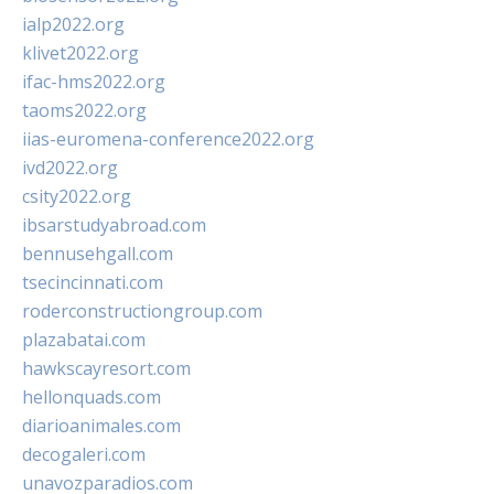
ialp2022.org
klivet2022.org
ifac-hms2022.org
taoms2022.org
iias-euromena-conference2022.org
ivd2022.org
csity2022.org
ibsarstudyabroad.com
bennusehgall.com
tsecincinnati.com
roderconstructiongroup.com
plazabatai.com
hawkscayresort.com
hellonquads.com
diarioanimales.com
decogaleri.com
unavozparadios.com