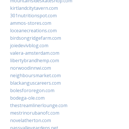
mountainsideskateshop.com
kirtlandcitytavern.com
301nutritionspot.com
ammos-stores.com
loceanecreations.com
birdsongridgefarm.com
joiedevivblog.com
valera-amsterdam.com
libertybrandhemp.com
norwoodinnwi.com
neighboursmarket.com
blackanguscareers.com
bolesfororegon.com
bodega-ole.com
thestreamlinerlounge.com
mestrinorubanofc.com
novelatherton.com
nassvalleygardens.net