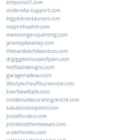
empconst1.com
cinderella-support.com
bigpinkrestaurant.com
inspirehuahin.com
memmingerspainting.com
jeremypbeasley.com
thesandwichdepotcos.com
drgiggleshouseofpain.com
hotflashdesigns.com
garagenadeau.com
lifestylechauffeurservice.com
EverNewNails.com
insideoutdecoratingcentre.com
salvatoresinpoint.com
jovialfloralco.com
johnlscotthometeam.com
u-seehomes.com