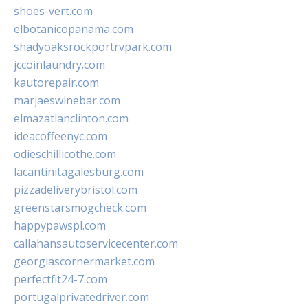
shoes-vert.com
elbotanicopanama.com
shadyoaksrockportrvpark.com
jccoinlaundry.com
kautorepair.com
marjaeswinebar.com
elmazatlanclinton.com
ideacoffeenyc.com
odieschillicothe.com
lacantinitagalesburg.com
pizzadeliverybristol.com
greenstarsmogcheck.com
happypawspl.com
callahansautoservicecenter.com
georgiascornermarket.com
perfectfit24-7.com
portugalprivatedriver.com