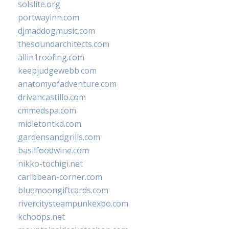
solslite.org
portwayinn.com
djmaddogmusic.com
thesoundarchitects.com
allin1roofing.com
keepjudgewebb.com
anatomyofadventure.com
drivancastillo.com
cmmedspa.com
midletontkd.com
gardensandgrills.com
basilfoodwine.com
nikko-tochigi.net
caribbean-corner.com
bluemoongiftcards.com
rivercitysteampunkexpo.com
kchoops.net