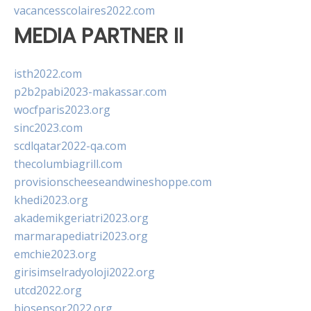
vacancesscolaires2022.com
MEDIA PARTNER II
isth2022.com
p2b2pabi2023-makassar.com
wocfparis2023.org
sinc2023.com
scdlqatar2022-qa.com
thecolumbiagrill.com
provisionscheeseandwineshoppe.com
khedi2023.org
akademikgeriatri2023.org
marmarapediatri2023.org
emchie2023.org
girisimselradyoloji2022.org
utcd2022.org
biosensor2022.org