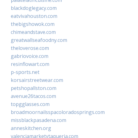
blackdoglegacy.com
eatvivahouston.com
thebigshowok.com
chimeandstave.com
greatwallseafoodny.com
theloverose.com
gabriovoice.com
resinflowart.com
p-sports.net
korsairstreetwear.com
petshopallston.com
avenue26tacos.com
topgglasses.com
broadmoornailsspacoloradosprings.com
missblackpasadena.com
anneskitchen.org
valenciamarketytaqueria.com