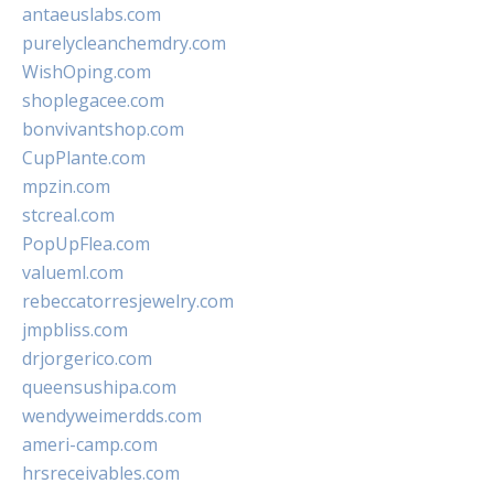
antaeuslabs.com
purelycleanchemdry.com
WishOping.com
shoplegacee.com
bonvivantshop.com
CupPlante.com
mpzin.com
stcreal.com
PopUpFlea.com
valueml.com
rebeccatorresjewelry.com
jmpbliss.com
drjorgerico.com
queensushipa.com
wendyweimerdds.com
ameri-camp.com
hrsreceivables.com