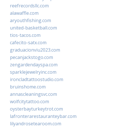
reefrecordsllc.com
alawaffle.com
aryouthfishing.com
united-basketball.com
tios-tacos.com
cafecito-satx.com
graduacionviu2023.com
pecanjackstogo.com
zengardendayspa.com
sparklejewelryinc.com
ironcladtattoostudio.com
bruinshome.com
annascleaningsvc.com
wolfcitytattoo.com
oysterbayturkeytrot.com
lafronterarestauranteybar.com
lilyandrosetearoom.com