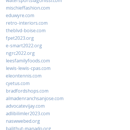
watersportslagonissi.com
mischieffashion.com
eduwyre.com
retro-interiors.com
theblvd-boise.com
fpet2023.org
e-smart2022.org
ngrc2022.org
leesfamilyfoods.com
lewis-lewis-cpas.com
eleontennis.com
cyetus.com
bradfordshops.com
almadenranchsanjose.com
advocatevijay.com
adlibilimler2023.com
naswwebed.org
balithut-manado.org