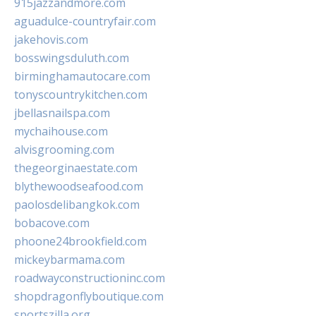
915jazzandmore.com
aguadulce-countryfair.com
jakehovis.com
bosswingsduluth.com
birminghamautocare.com
tonyscountrykitchen.com
jbellasnailspa.com
mychaihouse.com
alvisgrooming.com
thegeorginaestate.com
blythewoodseafood.com
paolosdelibangkok.com
bobacove.com
phoone24brookfield.com
mickeybarmama.com
roadwayconstructioninc.com
shopdragonflyboutique.com
sportszilla.org