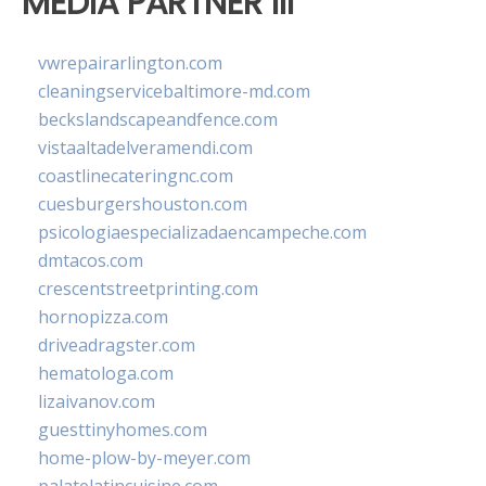
MEDIA PARTNER III
vwrepairarlington.com
cleaningservicebaltimore-md.com
beckslandscapeandfence.com
vistaaltadelveramendi.com
coastlinecateringnc.com
cuesburgershouston.com
psicologiaespecializadaencampeche.com
dmtacos.com
crescentstreetprinting.com
hornopizza.com
driveadragster.com
hematologa.com
lizaivanov.com
guesttinyhomes.com
home-plow-by-meyer.com
palatelatincuisine.com