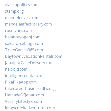
alaskapolitics.com
stsmp.org
manoelneves.com
mandelaeffectlibrary.com
roselynns.com
balanceyoganj.com
salesforceblogs.com
TrainGames365.com
BaytownEvaCationRentals.com
JabalpurCakeDelivery.com
halobjd.com
intelligenceqatar.com
PikaPikaApp.com
takecareofbusinessdfw.org
HamadaOfJapan.com
VersifyLifestyle.com
kingscreekadventures.com