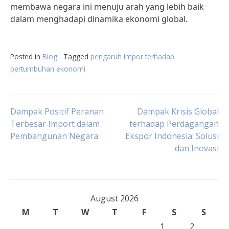
membawa negara ini menuju arah yang lebih baik
dalam menghadapi dinamika ekonomi global.
Posted in
Blog
Tagged
pengaruh impor terhadap
pertumbuhan ekonomi
Post
Dampak Positif Peranan
Dampak Krisis Global
Terbesar Import dalam
terhadap Perdagangan
Pembangunan Negara
Ekspor Indonesia: Solusi
navigation
dan Inovasi
August 2026
M
T
W
T
F
S
S
1
2