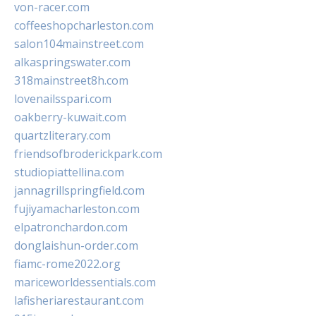
von-racer.com
coffeeshopcharleston.com
salon104mainstreet.com
alkaspringswater.com
318mainstreet8h.com
lovenailsspari.com
oakberry-kuwait.com
quartzliterary.com
friendsofbroderickpark.com
studiopiattellina.com
jannagrillspringfield.com
fujiyamacharleston.com
elpatronchardon.com
donglaishun-order.com
fiamc-rome2022.org
mariceworldessentials.com
lafisheriarestaurant.com