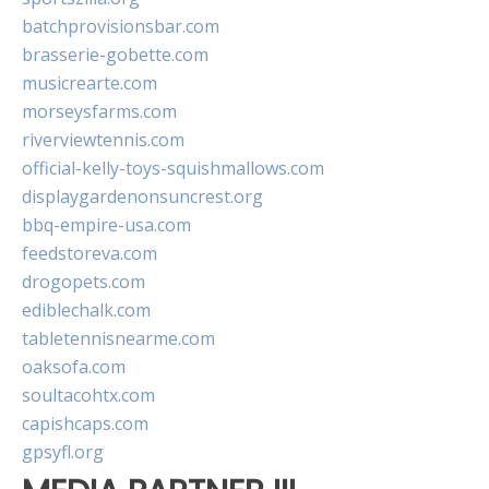
batchprovisionsbar.com
brasserie-gobette.com
musicrearte.com
morseysfarms.com
riverviewtennis.com
official-kelly-toys-squishmallows.com
displaygardenonsuncrest.org
bbq-empire-usa.com
feedstoreva.com
drogopets.com
ediblechalk.com
tabletennisnearme.com
oaksofa.com
soultacohtx.com
capishcaps.com
gpsyfl.org