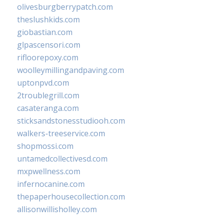
olivesburgberrypatch.com
theslushkids.com
giobastian.com
glpascensori.com
rifloorepoxy.com
woolleymillingandpaving.com
uptonpvd.com
2troublegrill.com
casateranga.com
sticksandstonesstudiooh.com
walkers-treeservice.com
shopmossi.com
untamedcollectivesd.com
mxpwellness.com
infernocanine.com
thepaperhousecollection.com
allisonwillisholley.com