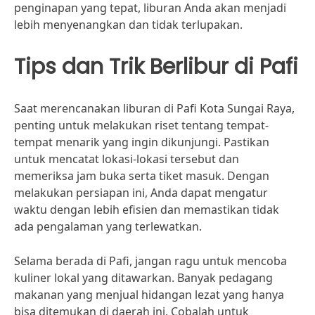
penginapan yang tepat, liburan Anda akan menjadi
lebih menyenangkan dan tidak terlupakan.
Tips dan Trik Berlibur di Pafi
Saat merencanakan liburan di Pafi Kota Sungai Raya,
penting untuk melakukan riset tentang tempat-
tempat menarik yang ingin dikunjungi. Pastikan
untuk mencatat lokasi-lokasi tersebut dan
memeriksa jam buka serta tiket masuk. Dengan
melakukan persiapan ini, Anda dapat mengatur
waktu dengan lebih efisien dan memastikan tidak
ada pengalaman yang terlewatkan.
Selama berada di Pafi, jangan ragu untuk mencoba
kuliner lokal yang ditawarkan. Banyak pedagang
makanan yang menjual hidangan lezat yang hanya
bisa ditemukan di daerah ini. Cobalah untuk