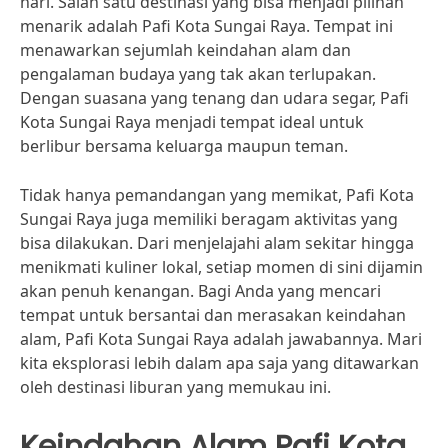
hari. Salah satu destinasi yang bisa menjadi pilihan
menarik adalah Pafi Kota Sungai Raya. Tempat ini
menawarkan sejumlah keindahan alam dan
pengalaman budaya yang tak akan terlupakan.
Dengan suasana yang tenang dan udara segar, Pafi
Kota Sungai Raya menjadi tempat ideal untuk
berlibur bersama keluarga maupun teman.
Tidak hanya pemandangan yang memikat, Pafi Kota
Sungai Raya juga memiliki beragam aktivitas yang
bisa dilakukan. Dari menjelajahi alam sekitar hingga
menikmati kuliner lokal, setiap momen di sini dijamin
akan penuh kenangan. Bagi Anda yang mencari
tempat untuk bersantai dan merasakan keindahan
alam, Pafi Kota Sungai Raya adalah jawabannya. Mari
kita eksplorasi lebih dalam apa saja yang ditawarkan
oleh destinasi liburan yang memukau ini.
Keindahan Alam Pafi Kota