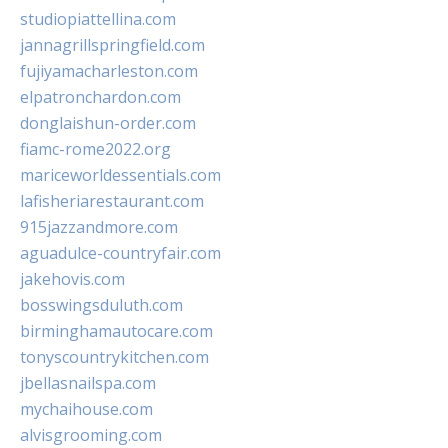
studiopiattellina.com
jannagrillspringfield.com
fujiyamacharleston.com
elpatronchardon.com
donglaishun-order.com
fiamc-rome2022.org
mariceworldessentials.com
lafisheriarestaurant.com
915jazzandmore.com
aguadulce-countryfair.com
jakehovis.com
bosswingsduluth.com
birminghamautocare.com
tonyscountrykitchen.com
jbellasnailspa.com
mychaihouse.com
alvisgrooming.com