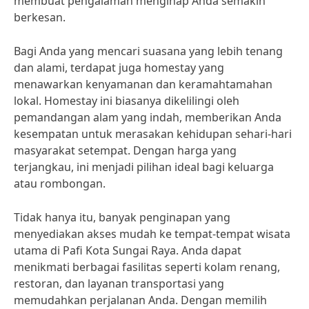
membuat pengalaman menginap Anda semakin
berkesan.
Bagi Anda yang mencari suasana yang lebih tenang
dan alami, terdapat juga homestay yang
menawarkan kenyamanan dan keramahtamahan
lokal. Homestay ini biasanya dikelilingi oleh
pemandangan alam yang indah, memberikan Anda
kesempatan untuk merasakan kehidupan sehari-hari
masyarakat setempat. Dengan harga yang
terjangkau, ini menjadi pilihan ideal bagi keluarga
atau rombongan.
Tidak hanya itu, banyak penginapan yang
menyediakan akses mudah ke tempat-tempat wisata
utama di Pafi Kota Sungai Raya. Anda dapat
menikmati berbagai fasilitas seperti kolam renang,
restoran, dan layanan transportasi yang
memudahkan perjalanan Anda. Dengan memilih