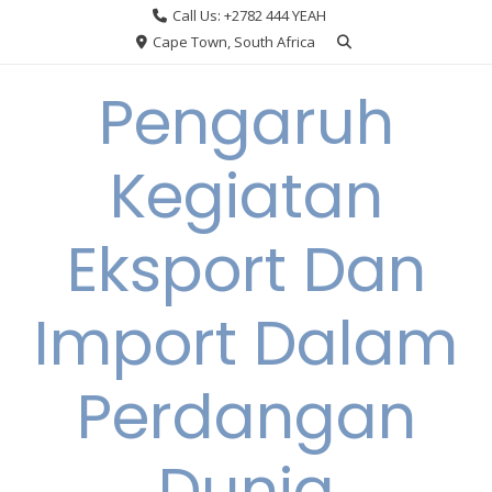
Skip
Call Us: +2782 444 YEAH
to
Cape Town, South Africa
content
Pengaruh
Kegiatan
Eksport Dan
Import Dalam
Perdangan
Dunia