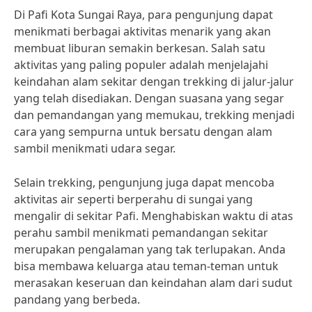
Di Pafi Kota Sungai Raya, para pengunjung dapat
menikmati berbagai aktivitas menarik yang akan
membuat liburan semakin berkesan. Salah satu
aktivitas yang paling populer adalah menjelajahi
keindahan alam sekitar dengan trekking di jalur-jalur
yang telah disediakan. Dengan suasana yang segar
dan pemandangan yang memukau, trekking menjadi
cara yang sempurna untuk bersatu dengan alam
sambil menikmati udara segar.
Selain trekking, pengunjung juga dapat mencoba
aktivitas air seperti berperahu di sungai yang
mengalir di sekitar Pafi. Menghabiskan waktu di atas
perahu sambil menikmati pemandangan sekitar
merupakan pengalaman yang tak terlupakan. Anda
bisa membawa keluarga atau teman-teman untuk
merasakan keseruan dan keindahan alam dari sudut
pandang yang berbeda.