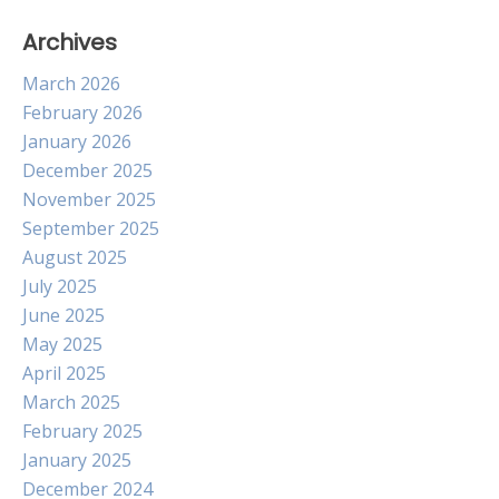
Archives
March 2026
February 2026
January 2026
December 2025
November 2025
September 2025
August 2025
July 2025
June 2025
May 2025
April 2025
March 2025
February 2025
January 2025
December 2024