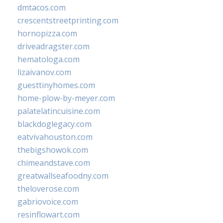
dmtacos.com
crescentstreetprinting.com
hornopizza.com
driveadragster.com
hematologa.com
lizaivanov.com
guesttinyhomes.com
home-plow-by-meyer.com
palatelatincuisine.com
blackdoglegacy.com
eatvivahouston.com
thebigshowok.com
chimeandstave.com
greatwallseafoodny.com
theloverose.com
gabriovoice.com
resinflowart.com