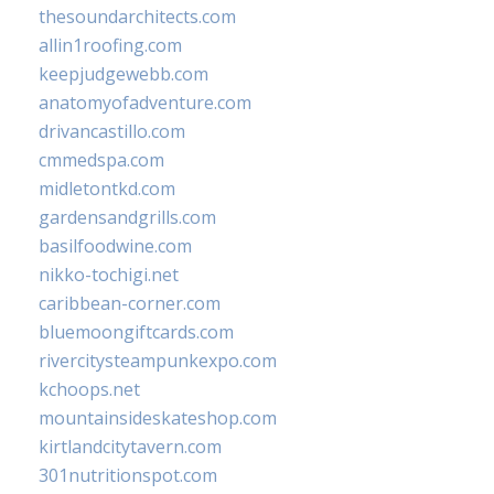
thesoundarchitects.com
allin1roofing.com
keepjudgewebb.com
anatomyofadventure.com
drivancastillo.com
cmmedspa.com
midletontkd.com
gardensandgrills.com
basilfoodwine.com
nikko-tochigi.net
caribbean-corner.com
bluemoongiftcards.com
rivercitysteampunkexpo.com
kchoops.net
mountainsideskateshop.com
kirtlandcitytavern.com
301nutritionspot.com