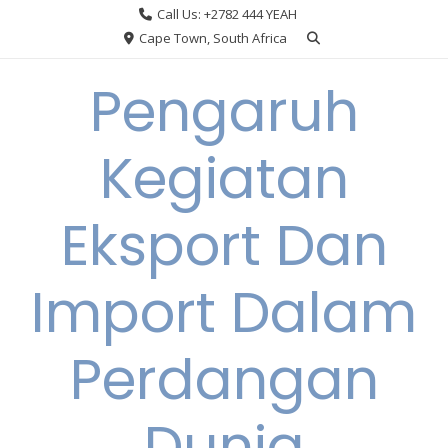
Skip
Call Us: +2782 444 YEAH
to
Cape Town, South Africa
content
Pengaruh
Kegiatan
Eksport Dan
Import Dalam
Perdangan
Dunia