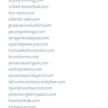
aryouthfishing.com
united-basketball.com
tios-tacos.com
cafecito-satx.com
graduacionviu2023.com
pecanjackstogo.com
zengardendayspa.com
sparklejewelryinc.com
ironcladtattoostudio.com
bruinshome.com
annascleaningsvc.com
wolfcitytattoo.com
oysterbayturkeytrot.com
lafronterarestauranteybar.com
lilyandrosetearoom.com
olivesburgberrypatch.com
theslushkids.com
giobastian.com