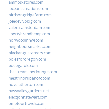
ammos-stores.com
loceanecreations.com
birdsongridgefarm.com
joiedevivblog.com
valera-amsterdam.com
libertybrandhemp.com
norwoodinnwi.com
neighboursmarket.com
blackanguscareers.com
bolesfororegon.com
bodega-ole.com
thestreamlinerlounge.com
mestrinorubanofc.com
novelatherton.com
nassvalleygardens.net
electjohnstewart.com
omptourtravels.com