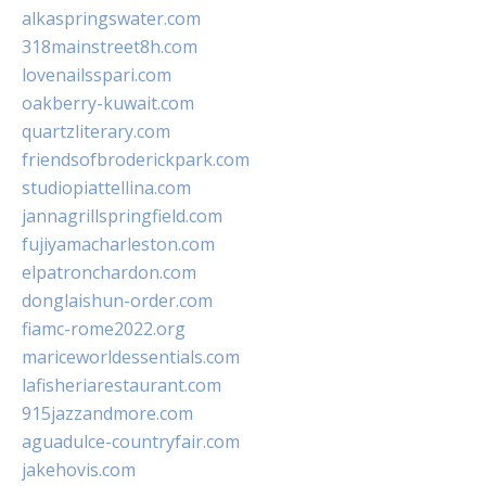
alkaspringswater.com
318mainstreet8h.com
lovenailsspari.com
oakberry-kuwait.com
quartzliterary.com
friendsofbroderickpark.com
studiopiattellina.com
jannagrillspringfield.com
fujiyamacharleston.com
elpatronchardon.com
donglaishun-order.com
fiamc-rome2022.org
mariceworldessentials.com
lafisheriarestaurant.com
915jazzandmore.com
aguadulce-countryfair.com
jakehovis.com