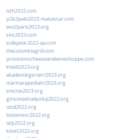
isth2022.com
p2b2pabi2023-makassar.com
wocfparis2023.org
sinc2023.com
scdlqatar2022-qa.com
thecolumbiagrill.com
provisionscheeseandwineshoppe.com
khedi2023.org
akademikgeriatri2023.org
marmarapediatri2023.org
emchie2023.org
girisimselradyoloji2022.org
utcd2022.org
biosensor2022.org
ialp2022.org
klivet2022.org