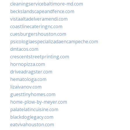
cleaningservicebaltimore-md.com
beckslandscapeandfence.com
vistaaltadelveramendi.com
coastlinecateringnc.com
cuesburgershouston.com
psicologiaespecializadaencampeche.com
dmtacos.com
crescentstreetprinting.com
hornopizza.com
driveadragster.com
hematologa.com
lizaivanov.com
guesttinyhomes.com
home-plow-by-meyer.com
palatelatincuisine.com
blackdoglegacy.com
eatvivahouston.com