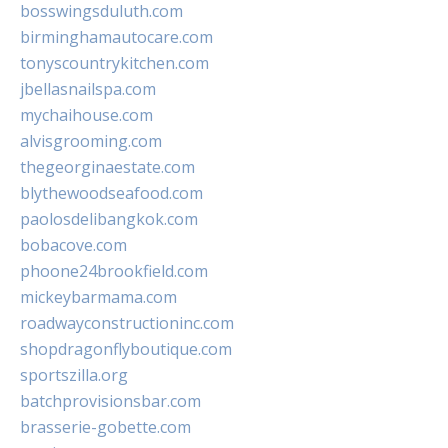
bosswingsduluth.com
birminghamautocare.com
tonyscountrykitchen.com
jbellasnailspa.com
mychaihouse.com
alvisgrooming.com
thegeorginaestate.com
blythewoodseafood.com
paolosdelibangkok.com
bobacove.com
phoone24brookfield.com
mickeybarmama.com
roadwayconstructioninc.com
shopdragonflyboutique.com
sportszilla.org
batchprovisionsbar.com
brasserie-gobette.com