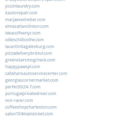
jccoinlaundry.com
kautorepair.com
marjaeswinebar.com
elmazatlanclinton.com
ideacoffeenyc.com
odieschillicothe.com
lacantinitagalesburg.com
pizzadeliverybristol.com
greenstarsmogcheck.com
happypawspl.com
callahansautoservicecenter.com
georgiascornermarket.com
perfectfit24-7.com
portugalprivatedriver.com
von-racer.com
coffeeshopcharleston.com
salon104mainstreet.com