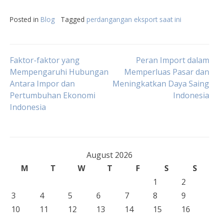
Posted in
Blog
Tagged
perdangangan eksport saat ini
Post
Faktor-faktor yang
Peran Import dalam
Mempengaruhi Hubungan
Memperluas Pasar dan
Antara Impor dan
Meningkatkan Daya Saing
navigation
Pertumbuhan Ekonomi
Indonesia
Indonesia
August 2026
M
T
W
T
F
S
S
1
2
3
4
5
6
7
8
9
10
11
12
13
14
15
16