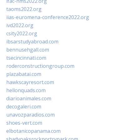
ifac-hms2022.org
taoms2022.org
iias-euromena-conference2022.org
ivd2022.org
csity2022.org
ibsarstudyabroad.com
bennusehgall.com
tsecincinnati.com
roderconstructiongroup.com
plazabatai.com
hawkscayresort.com
hellonquads.com
diarioanimales.com
decogaleri.com
unavozparadios.com
shoes-vert.com
elbotanicopanama.com
shadyoaksrockportrvpark.com