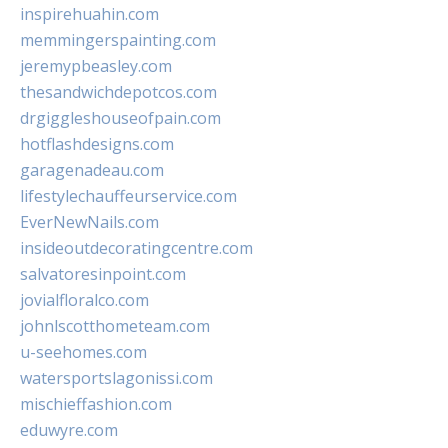
inspirehuahin.com
memmingerspainting.com
jeremypbeasley.com
thesandwichdepotcos.com
drgiggleshouseofpain.com
hotflashdesigns.com
garagenadeau.com
lifestylechauffeurservice.com
EverNewNails.com
insideoutdecoratingcentre.com
salvatoresinpoint.com
jovialfloralco.com
johnlscotthometeam.com
u-seehomes.com
watersportslagonissi.com
mischieffashion.com
eduwyre.com