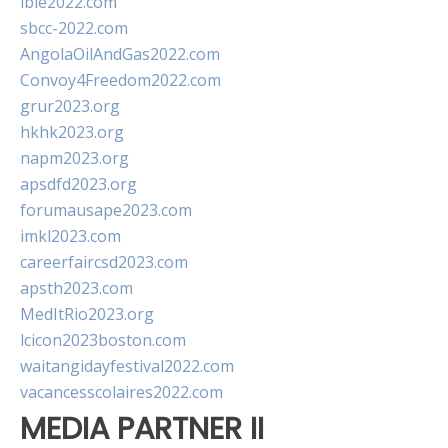
ibie2022.com
sbcc-2022.com
AngolaOilAndGas2022.com
Convoy4Freedom2022.com
grur2023.org
hkhk2023.org
napm2023.org
apsdfd2023.org
forumausape2023.com
imkl2023.com
careerfaircsd2023.com
apsth2023.com
MedItRio2023.org
lcicon2023boston.com
waitangidayfestival2022.com
vacancesscolaires2022.com
MEDIA PARTNER II