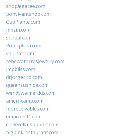
shoplegacee.com
bonvivantshop.com
CupPlante.com
mpzin.com
stcreal.com
PopUpFlea.com
valueml.com
rebeccatorresjewelry.com
jmpbliss.com
drjorgerico.com
queensushipa.com
wendyweimerdds.com
ameri-camp.com
hrsreceivables.com
empconst1.com
cinderella-support.com
bigpinkrestaurant.com