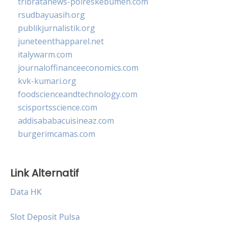
tribratanews-polreskebumen.com
rsudbayuasih.org
publikjurnalistik.org
juneteenthapparel.net
italywarm.com
journaloffinanceeconomics.com
kvk-kumari.org
foodscienceandtechnology.com
scisportsscience.com
addisababacuisineaz.com
burgerimcamas.com
Link Alternatif
Data HK
Slot Deposit Pulsa