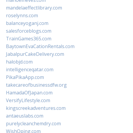
manoelneves.com
mandelaeffectlibrary.com
roselynns.com
balanceyoganj.com
salesforceblogs.com
TrainGames365.com
BaytownEvaCationRentals.com
JabalpurCakeDelivery.com
halobjd.com
intelligenceqatar.com
PikaPikaApp.com
takecareofbusinessdfw.org
HamadaOfJapan.com
VersifyLifestyle.com
kingscreekadventures.com
antaeuslabs.com
purelycleanchemdry.com
WishOping.com