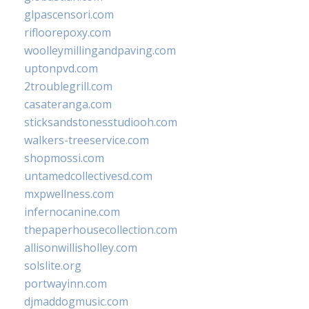
glpascensori.com
rifloorepoxy.com
woolleymillingandpaving.com
uptonpvd.com
2troublegrill.com
casateranga.com
sticksandstonesstudiooh.com
walkers-treeservice.com
shopmossi.com
untamedcollectivesd.com
mxpwellness.com
infernocanine.com
thepaperhousecollection.com
allisonwillisholley.com
solslite.org
portwayinn.com
djmaddogmusic.com