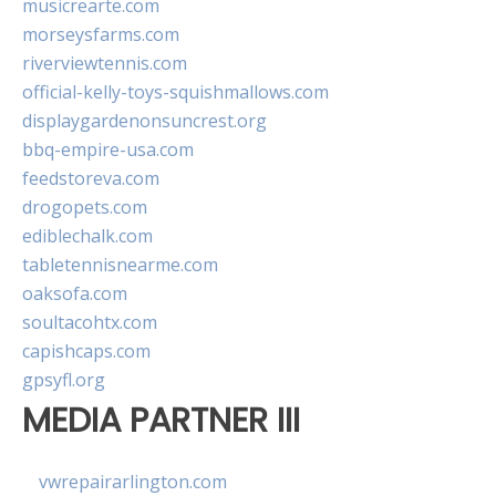
musicrearte.com
morseysfarms.com
riverviewtennis.com
official-kelly-toys-squishmallows.com
displaygardenonsuncrest.org
bbq-empire-usa.com
feedstoreva.com
drogopets.com
ediblechalk.com
tabletennisnearme.com
oaksofa.com
soultacohtx.com
capishcaps.com
gpsyfl.org
MEDIA PARTNER III
vwrepairarlington.com