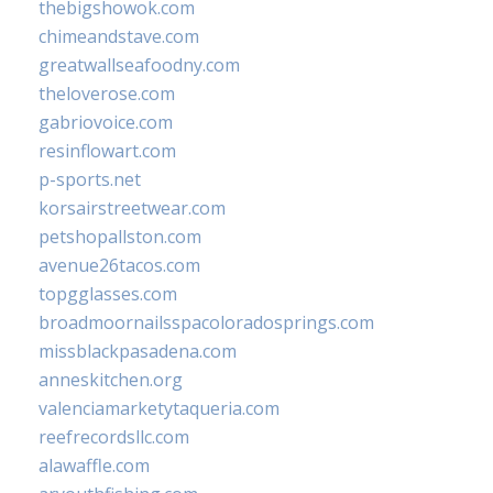
thebigshowok.com
chimeandstave.com
greatwallseafoodny.com
theloverose.com
gabriovoice.com
resinflowart.com
p-sports.net
korsairstreetwear.com
petshopallston.com
avenue26tacos.com
topgglasses.com
broadmoornailsspacoloradosprings.com
missblackpasadena.com
anneskitchen.org
valenciamarketytaqueria.com
reefrecordsllc.com
alawaffle.com