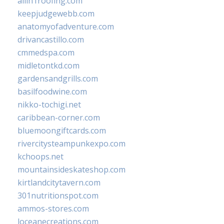
allin1roofing.com
keepjudgewebb.com
anatomyofadventure.com
drivancastillo.com
cmmedspa.com
midletontkd.com
gardensandgrills.com
basilfoodwine.com
nikko-tochigi.net
caribbean-corner.com
bluemoongiftcards.com
rivercitysteampunkexpo.com
kchoops.net
mountainsideskateshop.com
kirtlandcitytavern.com
301nutritionspot.com
ammos-stores.com
loceanecreations.com