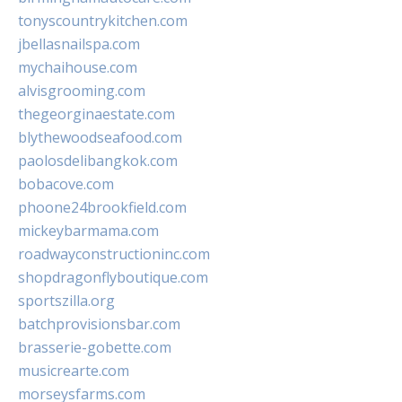
tonyscountrykitchen.com
jbellasnailspa.com
mychaihouse.com
alvisgrooming.com
thegeorginaestate.com
blythewoodseafood.com
paolosdelibangkok.com
bobacove.com
phoone24brookfield.com
mickeybarmama.com
roadwayconstructioninc.com
shopdragonflyboutique.com
sportszilla.org
batchprovisionsbar.com
brasserie-gobette.com
musicrearte.com
morseysfarms.com