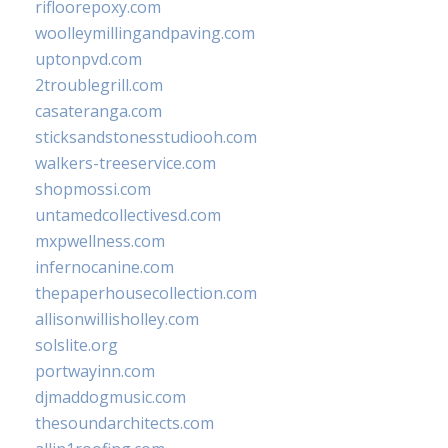
rifloorepoxy.com
woolleymillingandpaving.com
uptonpvd.com
2troublegrill.com
casateranga.com
sticksandstonesstudiooh.com
walkers-treeservice.com
shopmossi.com
untamedcollectivesd.com
mxpwellness.com
infernocanine.com
thepaperhousecollection.com
allisonwillisholley.com
solslite.org
portwayinn.com
djmaddogmusic.com
thesoundarchitects.com