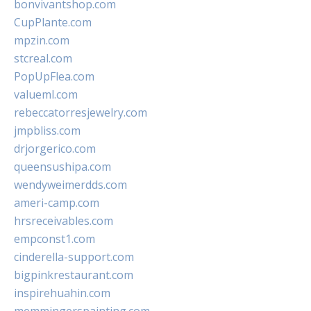
bonvivantshop.com
CupPlante.com
mpzin.com
stcreal.com
PopUpFlea.com
valueml.com
rebeccatorresjewelry.com
jmpbliss.com
drjorgerico.com
queensushipa.com
wendyweimerdds.com
ameri-camp.com
hrsreceivables.com
empconst1.com
cinderella-support.com
bigpinkrestaurant.com
inspirehuahin.com