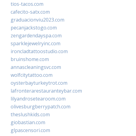
tios-tacos.com
cafecito-satx.com
graduacionviu2023.com
pecanjackstogo.com
zengardendayspa.com
sparklejewelryinc.com
ironcladtattoostudio.com
bruinshome.com
annascleaningsvc.com
wolfcitytattoo.com
oysterbayturkeytrot.com
lafronterarestauranteybar.com
lilyandrosetearoom.com
olivesburgberrypatch.com
theslushkids.com
giobastian.com
glpascensori.com