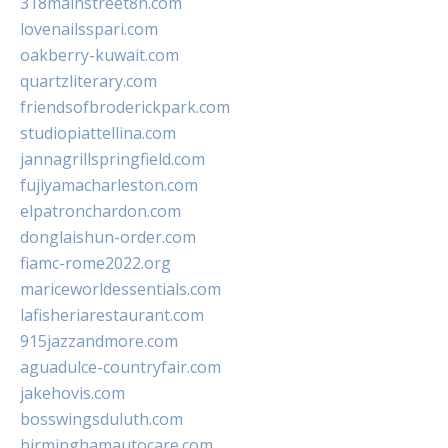
318mainstreet8h.com
lovenailsspari.com
oakberry-kuwait.com
quartzliterary.com
friendsofbroderickpark.com
studiopiattellina.com
jannagrillspringfield.com
fujiyamacharleston.com
elpatronchardon.com
donglaishun-order.com
fiamc-rome2022.org
mariceworldessentials.com
lafisheriarestaurant.com
915jazzandmore.com
aguadulce-countryfair.com
jakehovis.com
bosswingsduluth.com
birminghamautocare.com