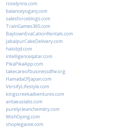
roselynns.com
balanceyoganj.com
salesforceblogs.com
TrainGames365.com
BaytownEvaCationRentals.com
JabalpurCakeDelivery.com
halobjd.com
intelligenceqatar.com
PikaPikaApp.com
takecareofbusinessdfw.org
HamadaOfJapan.com
VersifyLifestyle.com
kingscreekadventures.com
antaeuslabs.com
purelycleanchemdry.com
WishOping.com
shoplegacee.com