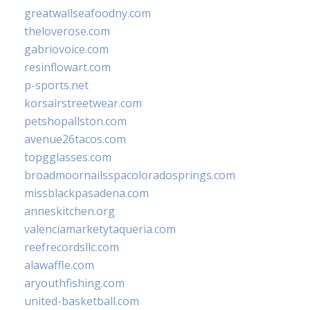
greatwallseafoodny.com
theloverose.com
gabriovoice.com
resinflowart.com
p-sports.net
korsairstreetwear.com
petshopallston.com
avenue26tacos.com
topgglasses.com
broadmoornailsspacoloradosprings.com
missblackpasadena.com
anneskitchen.org
valenciamarketytaqueria.com
reefrecordsllc.com
alawaffle.com
aryouthfishing.com
united-basketball.com