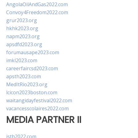
AngolaOilAndGas2022.com
Convoy4Freedom2022.com
grur2023.org
hkhk2023.org
napm2023.org
apsdfd2023.org
forumausape2023.com
imkl2023.com
careerfaircsd2023.com
apsth2023.com
MedItRio2023.org
lcicon2023boston.com
waitangidayfestival2022.com
vacancesscolaires2022.com
MEDIA PARTNER II
isth2022.com