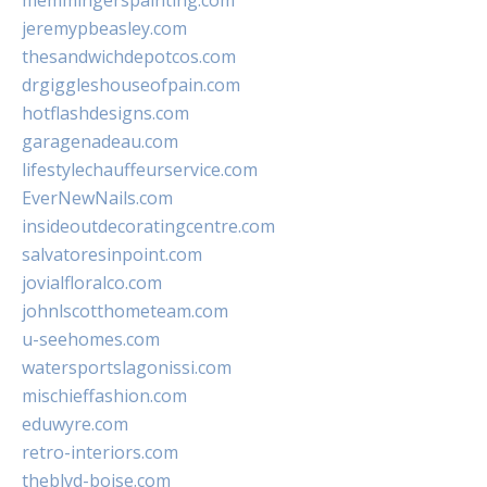
memmingerspainting.com
jeremypbeasley.com
thesandwichdepotcos.com
drgiggleshouseofpain.com
hotflashdesigns.com
garagenadeau.com
lifestylechauffeurservice.com
EverNewNails.com
insideoutdecoratingcentre.com
salvatoresinpoint.com
jovialfloralco.com
johnlscotthometeam.com
u-seehomes.com
watersportslagonissi.com
mischieffashion.com
eduwyre.com
retro-interiors.com
theblvd-boise.com