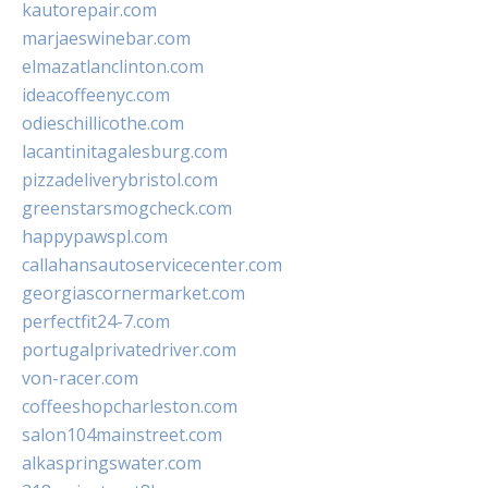
kautorepair.com
marjaeswinebar.com
elmazatlanclinton.com
ideacoffeenyc.com
odieschillicothe.com
lacantinitagalesburg.com
pizzadeliverybristol.com
greenstarsmogcheck.com
happypawspl.com
callahansautoservicecenter.com
georgiascornermarket.com
perfectfit24-7.com
portugalprivatedriver.com
von-racer.com
coffeeshopcharleston.com
salon104mainstreet.com
alkaspringswater.com