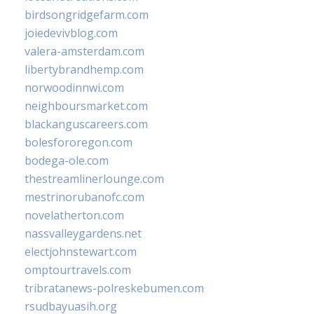
birdsongridgefarm.com
joiedevivblog.com
valera-amsterdam.com
libertybrandhemp.com
norwoodinnwi.com
neighboursmarket.com
blackanguscareers.com
bolesfororegon.com
bodega-ole.com
thestreamlinerlounge.com
mestrinorubanofc.com
novelatherton.com
nassvalleygardens.net
electjohnstewart.com
omptourtravels.com
tribratanews-polreskebumen.com
rsudbayuasih.org