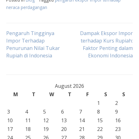
neraca perdagangan
Post
Pengaruh Tingginya
Dampak Ekspor Impor
Impor Terhadap
terhadap Kurs Rupiah:
Penurunan Nilai Tukar
Faktor Penting dalam
navigation
Rupiah di Indonesia
Ekonomi Indonesia
August 2026
M
T
W
T
F
S
S
1
2
3
4
5
6
7
8
9
10
11
12
13
14
15
16
17
18
19
20
21
22
23
24
25
26
27
28
29
30