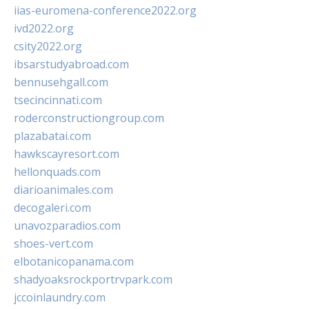
iias-euromena-conference2022.org
ivd2022.org
csity2022.org
ibsarstudyabroad.com
bennusehgall.com
tsecincinnati.com
roderconstructiongroup.com
plazabatai.com
hawkscayresort.com
hellonquads.com
diarioanimales.com
decogaleri.com
unavozparadios.com
shoes-vert.com
elbotanicopanama.com
shadyoaksrockportrvpark.com
jccoinlaundry.com