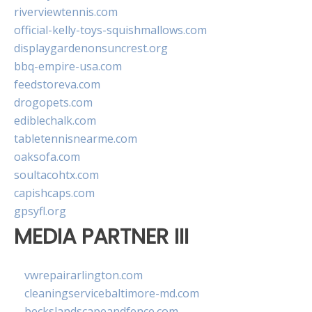
riverviewtennis.com
official-kelly-toys-squishmallows.com
displaygardenonsuncrest.org
bbq-empire-usa.com
feedstoreva.com
drogopets.com
ediblechalk.com
tabletennisnearme.com
oaksofa.com
soultacohtx.com
capishcaps.com
gpsyfl.org
MEDIA PARTNER III
vwrepairarlington.com
cleaningservicebaltimore-md.com
beckslandscapeandfence.com