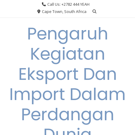
Skip
Call Us: +2782 444 YEAH
to
Cape Town, South Africa
content
Pengaruh
Kegiatan
Eksport Dan
Import Dalam
Perdangan
Dunia