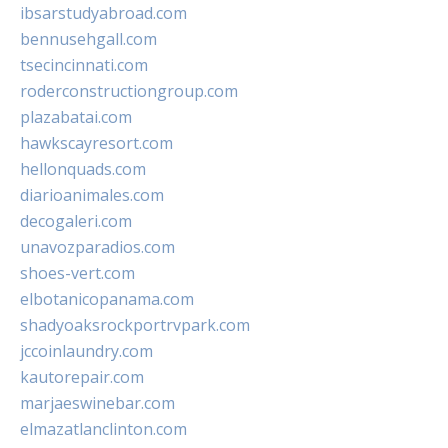
ibsarstudyabroad.com
bennusehgall.com
tsecincinnati.com
roderconstructiongroup.com
plazabatai.com
hawkscayresort.com
hellonquads.com
diarioanimales.com
decogaleri.com
unavozparadios.com
shoes-vert.com
elbotanicopanama.com
shadyoaksrockportrvpark.com
jccoinlaundry.com
kautorepair.com
marjaeswinebar.com
elmazatlanclinton.com