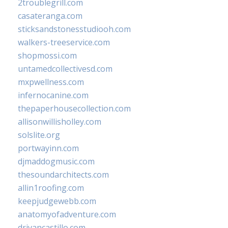
2troublegrill.com
casateranga.com
sticksandstonesstudiooh.com
walkers-treeservice.com
shopmossi.com
untamedcollectivesd.com
mxpwellness.com
infernocanine.com
thepaperhousecollection.com
allisonwillisholley.com
solslite.org
portwayinn.com
djmaddogmusic.com
thesoundarchitects.com
allin1roofing.com
keepjudgewebb.com
anatomyofadventure.com
drivancastillo.com