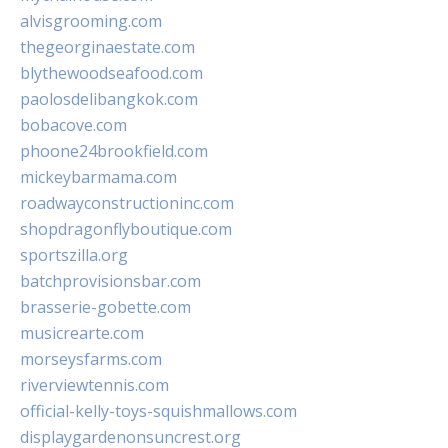
alvisgrooming.com
thegeorginaestate.com
blythewoodseafood.com
paolosdelibangkok.com
bobacove.com
phoone24brookfield.com
mickeybarmama.com
roadwayconstructioninc.com
shopdragonflyboutique.com
sportszilla.org
batchprovisionsbar.com
brasserie-gobette.com
musicrearte.com
morseysfarms.com
riverviewtennis.com
official-kelly-toys-squishmallows.com
displaygardenonsuncrest.org