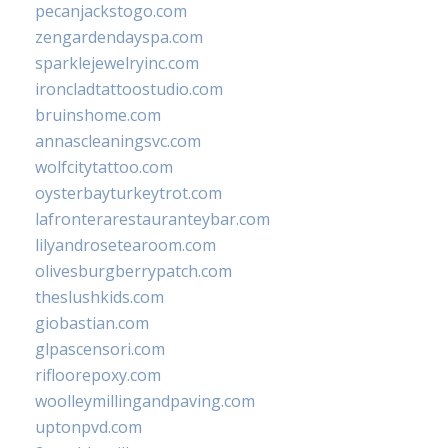
pecanjackstogo.com
zengardendayspa.com
sparklejewelryinc.com
ironcladtattoostudio.com
bruinshome.com
annascleaningsvc.com
wolfcitytattoo.com
oysterbayturkeytrot.com
lafronterarestauranteybar.com
lilyandrosetearoom.com
olivesburgberrypatch.com
theslushkids.com
giobastian.com
glpascensori.com
rifloorepoxy.com
woolleymillingandpaving.com
uptonpvd.com