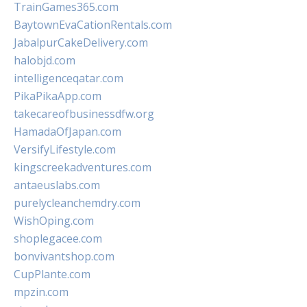
TrainGames365.com
BaytownEvaCationRentals.com
JabalpurCakeDelivery.com
halobjd.com
intelligenceqatar.com
PikaPikaApp.com
takecareofbusinessdfw.org
HamadaOfJapan.com
VersifyLifestyle.com
kingscreekadventures.com
antaeuslabs.com
purelycleanchemdry.com
WishOping.com
shoplegacee.com
bonvivantshop.com
CupPlante.com
mpzin.com