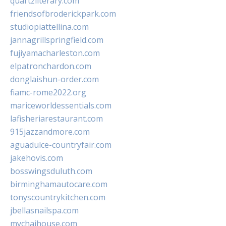
quartzliterary.com
friendsofbroderickpark.com
studiopiattellina.com
jannagrillspringfield.com
fujiyamacharleston.com
elpatronchardon.com
donglaishun-order.com
fiamc-rome2022.org
mariceworldessentials.com
lafisheriarestaurant.com
915jazzandmore.com
aguadulce-countryfair.com
jakehovis.com
bosswingsduluth.com
birminghamautocare.com
tonyscountrykitchen.com
jbellasnailspa.com
mychaihouse.com