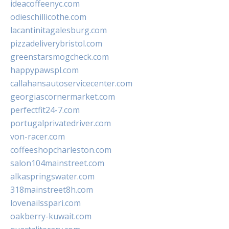
ideacoffeenyc.com
odieschillicothe.com
lacantinitagalesburg.com
pizzadeliverybristol.com
greenstarsmogcheck.com
happypawspl.com
callahansautoservicecenter.com
georgiascornermarket.com
perfectfit24-7.com
portugalprivatedriver.com
von-racer.com
coffeeshopcharleston.com
salon104mainstreet.com
alkaspringswater.com
318mainstreet8h.com
lovenailsspari.com
oakberry-kuwait.com