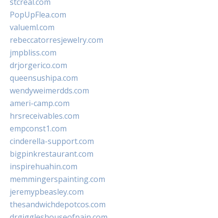
stcreal.com
PopUpFlea.com
valueml.com
rebeccatorresjewelry.com
jmpbliss.com
drjorgerico.com
queensushipa.com
wendyweimerdds.com
ameri-camp.com
hrsreceivables.com
empconst1.com
cinderella-support.com
bigpinkrestaurant.com
inspirehuahin.com
memmingerspainting.com
jeremypbeasley.com
thesandwichdepotcos.com
drgiggleshouseofpain.com