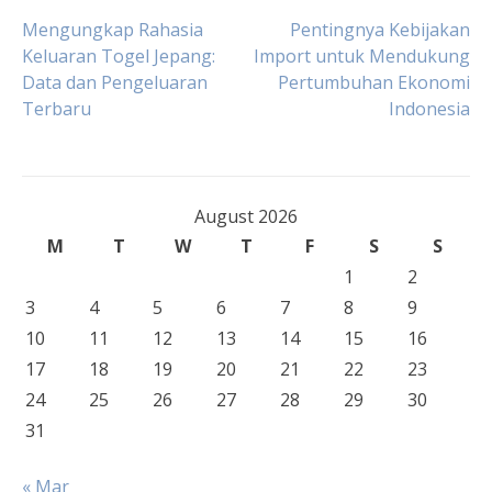
Post
Mengungkap Rahasia
Pentingnya Kebijakan
Keluaran Togel Jepang:
Import untuk Mendukung
Data dan Pengeluaran
Pertumbuhan Ekonomi
navigation
Terbaru
Indonesia
August 2026
M
T
W
T
F
S
S
1
2
3
4
5
6
7
8
9
10
11
12
13
14
15
16
17
18
19
20
21
22
23
24
25
26
27
28
29
30
31
« Mar