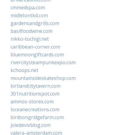
cmmedspa.com
midletontkd.com
gardensandgrills.com
basilfoodwine.com
nikko-tochigi.net
caribbean-corner.com
bluemoongiftcards.com
rivercitysteampunkexpo.com
kchoops.net
mountainsideskateshop.com
kirtlandcitytavern.com
301nutritionspot.com
ammos-stores.com
loceanecreations.com
birdsongridgefarm.com
joiedevivblog.com
valera-amsterdam.com