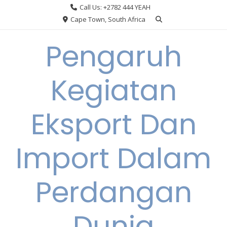
Skip
Call Us: +2782 444 YEAH
to
Cape Town, South Africa
content
Pengaruh
Kegiatan
Eksport Dan
Import Dalam
Perdangan
Dunia