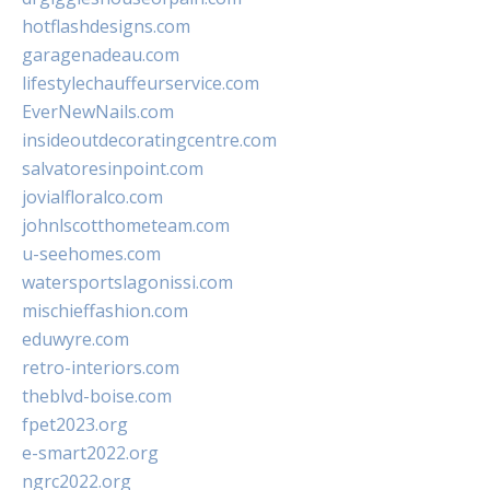
hotflashdesigns.com
garagenadeau.com
lifestylechauffeurservice.com
EverNewNails.com
insideoutdecoratingcentre.com
salvatoresinpoint.com
jovialfloralco.com
johnlscotthometeam.com
u-seehomes.com
watersportslagonissi.com
mischieffashion.com
eduwyre.com
retro-interiors.com
theblvd-boise.com
fpet2023.org
e-smart2022.org
ngrc2022.org