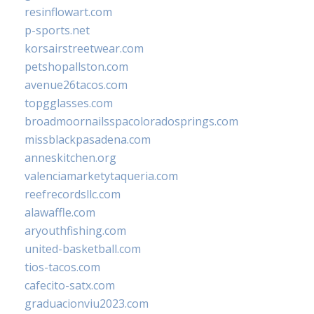
resinflowart.com
p-sports.net
korsairstreetwear.com
petshopallston.com
avenue26tacos.com
topgglasses.com
broadmoornailsspacoloradosprings.com
missblackpasadena.com
anneskitchen.org
valenciamarketytaqueria.com
reefrecordsllc.com
alawaffle.com
aryouthfishing.com
united-basketball.com
tios-tacos.com
cafecito-satx.com
graduacionviu2023.com