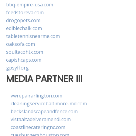
bbq-empire-usa.com
feedstoreva.com
drogopets.com
ediblechalk.com
tabletennisnearme.com
oaksofa.com
soultacohtx.com
capishcaps.com
gpsyfl.org
MEDIA PARTNER III
vwrepairarlington.com
cleaningservicebaltimore-md.com
beckslandscapeandfence.com
vistaaltadelveramendi.com
coastlinecateringnc.com
cuesburgershouston.com