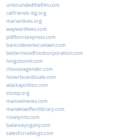
unboundedthefilm.com
catfriends-bg.org
marianlives.org
waywardtees.com
pidfloorsexpress.com
bancodevenezuelaen.com
bettermoodfoodcorporation.com
hingstonnt.com
chooseagender.com
hoverboardssale.com
alaskapolitics.com
stsmp.org
manoelneves.com
mandelaeffectlibrary.com
roselynns.com
balanceyoganj.com
salesforceblogs.com