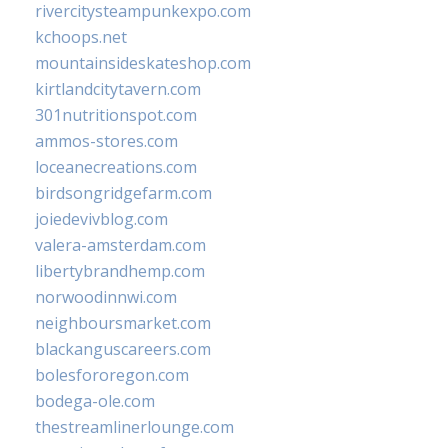
rivercitysteampunkexpo.com
kchoops.net
mountainsideskateshop.com
kirtlandcitytavern.com
301nutritionspot.com
ammos-stores.com
loceanecreations.com
birdsongridgefarm.com
joiedevivblog.com
valera-amsterdam.com
libertybrandhemp.com
norwoodinnwi.com
neighboursmarket.com
blackanguscareers.com
bolesfororegon.com
bodega-ole.com
thestreamlinerlounge.com