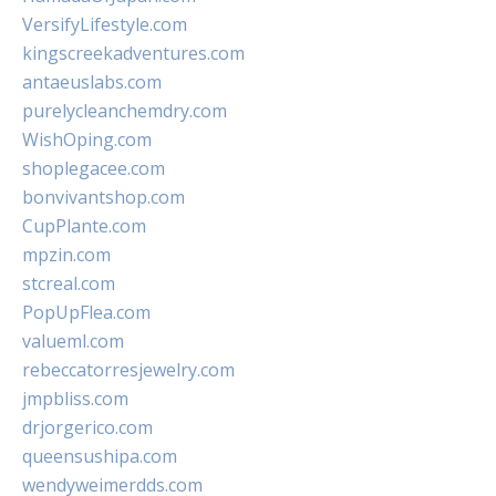
VersifyLifestyle.com
kingscreekadventures.com
antaeuslabs.com
purelycleanchemdry.com
WishOping.com
shoplegacee.com
bonvivantshop.com
CupPlante.com
mpzin.com
stcreal.com
PopUpFlea.com
valueml.com
rebeccatorresjewelry.com
jmpbliss.com
drjorgerico.com
queensushipa.com
wendyweimerdds.com