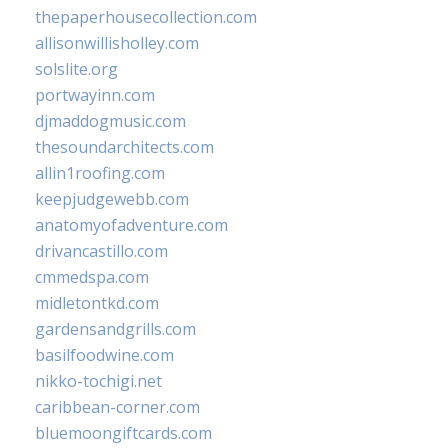
thepaperhousecollection.com
allisonwillisholley.com
solslite.org
portwayinn.com
djmaddogmusic.com
thesoundarchitects.com
allin1roofing.com
keepjudgewebb.com
anatomyofadventure.com
drivancastillo.com
cmmedspa.com
midletontkd.com
gardensandgrills.com
basilfoodwine.com
nikko-tochigi.net
caribbean-corner.com
bluemoongiftcards.com