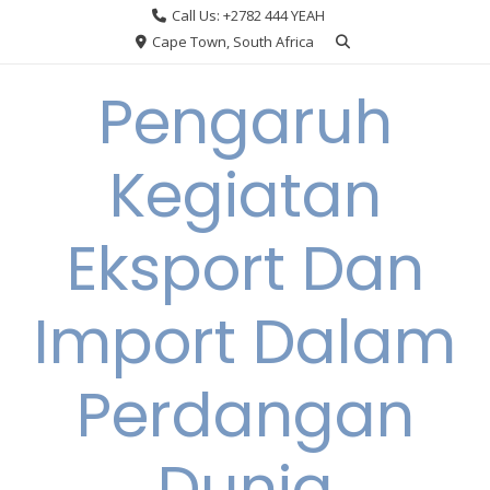
Skip
Call Us: +2782 444 YEAH
to
Cape Town, South Africa
content
Pengaruh
Kegiatan
Eksport Dan
Import Dalam
Perdangan
Dunia