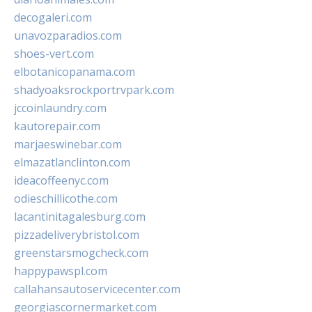
decogaleri.com
unavozparadios.com
shoes-vert.com
elbotanicopanama.com
shadyoaksrockportrvpark.com
jccoinlaundry.com
kautorepair.com
marjaeswinebar.com
elmazatlanclinton.com
ideacoffeenyc.com
odieschillicothe.com
lacantinitagalesburg.com
pizzadeliverybristol.com
greenstarsmogcheck.com
happypawspl.com
callahansautoservicecenter.com
georgiascornermarket.com