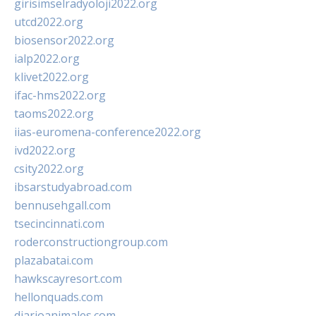
girisimselradyoloji2022.org
utcd2022.org
biosensor2022.org
ialp2022.org
klivet2022.org
ifac-hms2022.org
taoms2022.org
iias-euromena-conference2022.org
ivd2022.org
csity2022.org
ibsarstudyabroad.com
bennusehgall.com
tsecincinnati.com
roderconstructiongroup.com
plazabatai.com
hawkscayresort.com
hellonquads.com
diarioanimales.com