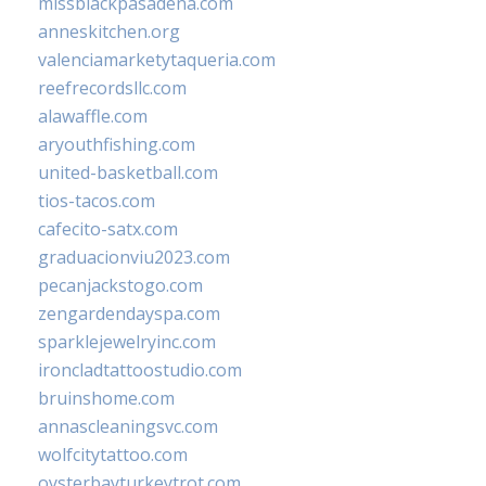
missblackpasadena.com
anneskitchen.org
valenciamarketytaqueria.com
reefrecordsllc.com
alawaffle.com
aryouthfishing.com
united-basketball.com
tios-tacos.com
cafecito-satx.com
graduacionviu2023.com
pecanjackstogo.com
zengardendayspa.com
sparklejewelryinc.com
ironcladtattoostudio.com
bruinshome.com
annascleaningsvc.com
wolfcitytattoo.com
oysterbayturkeytrot.com