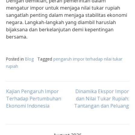
Dengan demikian, peran pemerintah dalam
mengatur impor untuk menjaga nilai tukar rupiah
sangatlah penting dalam menjaga stabilitas ekonomi
negara. Langkah-langkah yang diambil haruslah
bijaksana dan berkelanjutan demi kepentingan
bersama.
Posted in
Blog
Tagged
pengaruh impor terhadap nilai tukar
rupiah
Post
Kajian Pengaruh Impor
Dinamika Ekspor Impor
Terhadap Pertumbuhan
dan Nilai Tukar Rupiah:
Ekonomi Indonesia
Tantangan dan Peluang
navigation