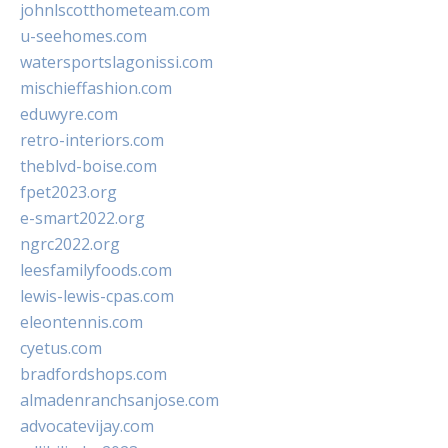
johnlscotthometeam.com
u-seehomes.com
watersportslagonissi.com
mischieffashion.com
eduwyre.com
retro-interiors.com
theblvd-boise.com
fpet2023.org
e-smart2022.org
ngrc2022.org
leesfamilyfoods.com
lewis-lewis-cpas.com
eleontennis.com
cyetus.com
bradfordshops.com
almadenranchsanjose.com
advocatevijay.com