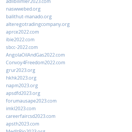
adlibilimler2023.com
naswwebed.org
balithut-manado.org
alteregotradingcompany.org
aprce2022.com
ibie2022.com
sbcc-2022.com
AngolaOilAndGas2022.com
Convoy4Freedom2022.com
grur2023.org
hkhk2023.org
napm2023.org
apsdfd2023.org
forumausape2023.com
imkl2023.com
careerfaircsd2023.com
apsth2023.com
MedItRio2023.org