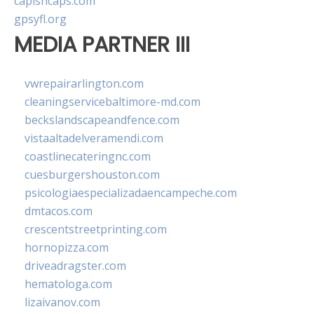
capishcaps.com
gpsyfl.org
MEDIA PARTNER III
vwrepairarlington.com
cleaningservicebaltimore-md.com
beckslandscapeandfence.com
vistaaltadelveramendi.com
coastlinecateringnc.com
cuesburgershouston.com
psicologiaespecializadaencampeche.com
dmtacos.com
crescentstreetprinting.com
hornopizza.com
driveadragster.com
hematologa.com
lizaivanov.com