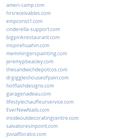
ameri-camp.com
hrsreceivables.com
empconst1.com
cinderella-support.com
bigpinkrestaurant.com
inspirehuahin.com
memmingerspainting.com
jeremypbeasley.com
thesandwichdepotcos.com
drgiggleshouseofpain.com
hotflashdesigns.com
garagenadeau.com
lifestylechauffeurservice.com
EverNewNails.com
insideoutdecoratingcentre.com
salvatoresinpoint.com
jovialfloralco.com