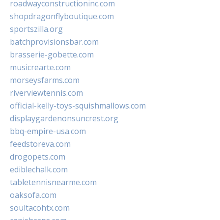
roadwayconstructioninc.com
shopdragonflyboutique.com
sportszilla.org
batchprovisionsbar.com
brasserie-gobette.com
musicrearte.com
morseysfarms.com
riverviewtennis.com
official-kelly-toys-squishmallows.com
displaygardenonsuncrest.org
bbq-empire-usa.com
feedstoreva.com
drogopets.com
ediblechalk.com
tabletennisnearme.com
oaksofa.com
soultacohtx.com