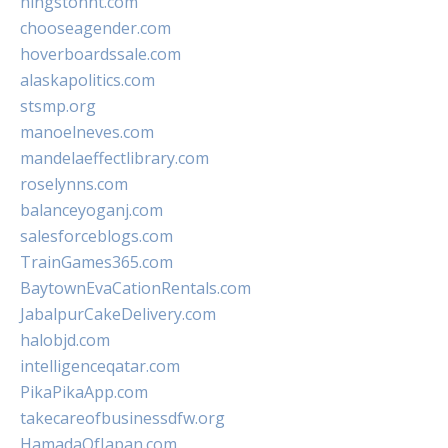
hingstonnt.com
chooseagender.com
hoverboardssale.com
alaskapolitics.com
stsmp.org
manoelneves.com
mandelaeffectlibrary.com
roselynns.com
balanceyoganj.com
salesforceblogs.com
TrainGames365.com
BaytownEvaCationRentals.com
JabalpurCakeDelivery.com
halobjd.com
intelligenceqatar.com
PikaPikaApp.com
takecareofbusinessdfw.org
HamadaOfJapan.com