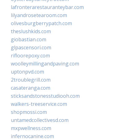
lafronterarestauranteybar.com
lilyandrosetearoom.com
olivesburgberrypatch.com
theslushkids.com
giobastian.com
glpascensori.com
rifloorepoxy.com
woolleymillingandpaving.com
uptonpvd.com
2troublegrill.com
casateranga.com
sticksandstonesstudiooh.com
walkers-treeservice.com
shopmossi.com
untamedcollectivesd.com
mxpwellness.com
infernocanine.com