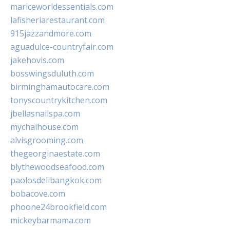
mariceworldessentials.com
lafisheriarestaurant.com
915jazzandmore.com
aguadulce-countryfair.com
jakehovis.com
bosswingsduluth.com
birminghamautocare.com
tonyscountrykitchen.com
jbellasnailspa.com
mychaihouse.com
alvisgrooming.com
thegeorginaestate.com
blythewoodseafood.com
paolosdelibangkok.com
bobacove.com
phoone24brookfield.com
mickeybarmama.com