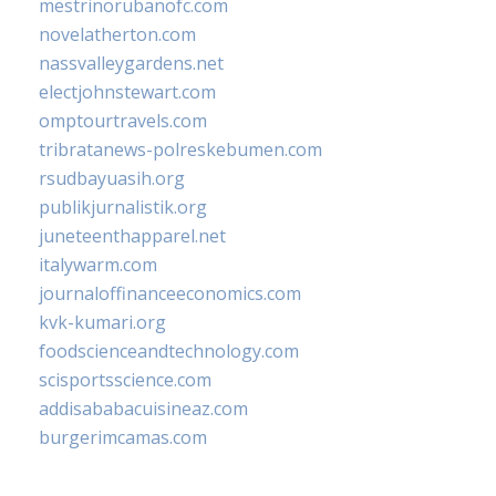
mestrinorubanofc.com
novelatherton.com
nassvalleygardens.net
electjohnstewart.com
omptourtravels.com
tribratanews-polreskebumen.com
rsudbayuasih.org
publikjurnalistik.org
juneteenthapparel.net
italywarm.com
journaloffinanceeconomics.com
kvk-kumari.org
foodscienceandtechnology.com
scisportsscience.com
addisababacuisineaz.com
burgerimcamas.com