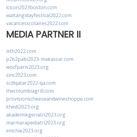
lcicon2023boston.com
waitangidayfestival2022.com
vacancesscolaires2022.com
MEDIA PARTNER II
isth2022.com
p2b2pabi2023-makassar.com
wocfparis2023.org
sinc2023.com
scdlqatar2022-qa.com
thecolumbiagrill.com
provisionscheeseandwineshoppe.com
khedi2023.org
akademikgeriatri2023.org
marmarapediatri2023.org
emchie2023.org