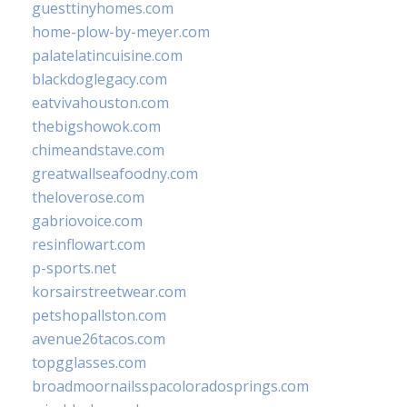
guesttinyhomes.com
home-plow-by-meyer.com
palatelatincuisine.com
blackdoglegacy.com
eatvivahouston.com
thebigshowok.com
chimeandstave.com
greatwallseafoodny.com
theloverose.com
gabriovoice.com
resinflowart.com
p-sports.net
korsairstreetwear.com
petshopallston.com
avenue26tacos.com
topgglasses.com
broadmoornailsspacoloradosprings.com