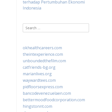
terhadap Pertumbuhan Ekonomi
Indonesia
Search
for:
okhealthcareers.com
theintexperience.com
unboundedthefilm.com
catfriends-bg.org
marianlives.org
waywardtees.com
pidfloorsexpress.com
bancodevenezuelaen.com
bettermoodfoodcorporation.com
hingstonnt.com