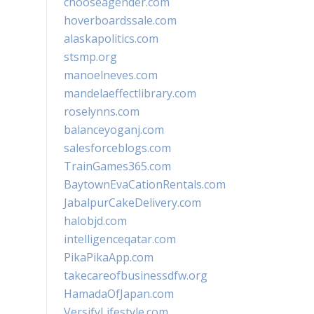
chooseagender.com
hoverboardssale.com
alaskapolitics.com
stsmp.org
manoelneves.com
mandelaeffectlibrary.com
roselynns.com
balanceyoganj.com
salesforceblogs.com
TrainGames365.com
BaytownEvaCationRentals.com
JabalpurCakeDelivery.com
halobjd.com
intelligenceqatar.com
PikaPikaApp.com
takecareofbusinessdfw.org
HamadaOfJapan.com
VersifyLifestyle.com