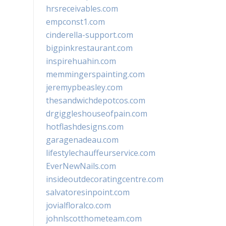
hrsreceivables.com
empconst1.com
cinderella-support.com
bigpinkrestaurant.com
inspirehuahin.com
memmingerspainting.com
jeremypbeasley.com
thesandwichdepotcos.com
drgiggleshouseofpain.com
hotflashdesigns.com
garagenadeau.com
lifestylechauffeurservice.com
EverNewNails.com
insideoutdecoratingcentre.com
salvatoresinpoint.com
jovialfloralco.com
johnlscotthometeam.com