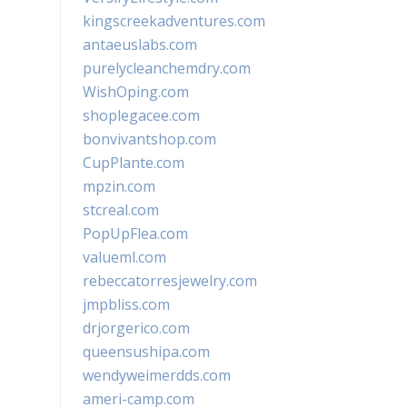
kingscreekadventures.com
antaeuslabs.com
purelycleanchemdry.com
WishOping.com
shoplegacee.com
bonvivantshop.com
CupPlante.com
mpzin.com
stcreal.com
PopUpFlea.com
valueml.com
rebeccatorresjewelry.com
jmpbliss.com
drjorgerico.com
queensushipa.com
wendyweimerdds.com
ameri-camp.com