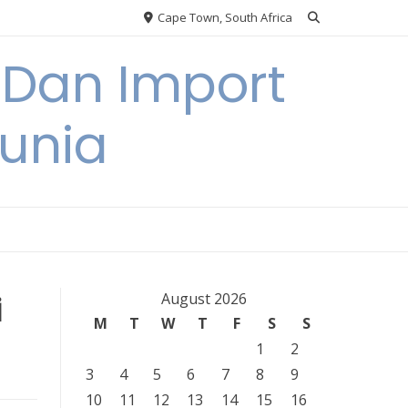
Cape Town, South Africa
 Dan Import
unia
i
August 2026
M
T
W
T
F
S
S
1
2
3
4
5
6
7
8
9
10
11
12
13
14
15
16